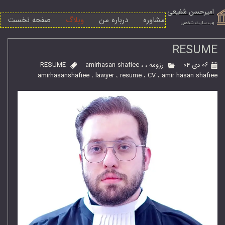
امیرحسن شفیعی
مشاوره
درباره من
وبلاگ
صفحه نخست
​وب سایت شخصی
RESUME
۰۶ دی ۰۴
رزومه
،
،
amirhasan shafiee
RESUME
amirhasanshafiee
،
lawyer
،
resume
،
CV
،
amir hasan shafiee