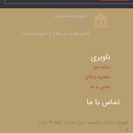
امیرحسن شفیعی
عضو کانون وکلای
دادگستری​​​​​​​
​​​​​​​تمامی هدف من دفاع از حقوق شماست...
ناوبری
درباره من
مشاوره رایگان
تماس با ما
تماس با ما
شهریار- خیابان ولیعصر- برج سعدی- طبقه ۴- واحد
۵