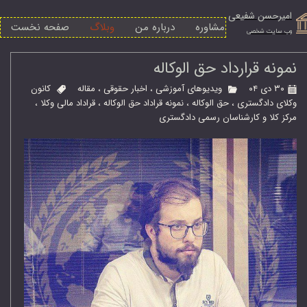
امیرحسن شفیعی
مشاوره
درباره من
وبلاگ
صفحه نخست
​وب سایت شخصی
نمونه قرارداد حق الوکاله
۳۰ دی ۰۴
ویدیوهای آموزشی
،
اخبار حقوقی
،
مقاله
کانون
وکلای دادگستری
،
حق الوکاله
،
نمونه قراداد حق الوکاله
،
قراداد مالی وکلا
،
مرکز کلا و کارشناسان رسمی دادگستری