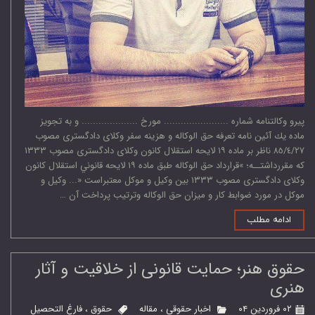
ﭘﻴﺮو وﻛﺎﻟﺘﻨﺎﻣﻪ ﺷﻤﺎره ....................... ﻣﻮرخ .................... و ﺑﻪ ﺗﺠﻮﻳﺰ
ﻣﺎده ﻳﻚ آﺋﻴﻦ ﻧﺎﻣﻪ ﺗﻌﺮﻓﻪ ﺣﻖ اﻟﻮﻛﺎﻟﻪ و ﻫﺰﻳﻨﻪ ﺳﻔﺮ وﻛﻼى دادﮔﺴﺘﺮى ﻣﺼﻮب
٨٥/٤/٢٧ ﻧﺎﻇﺮ ﺑﺮ ﻣﺎده ١٩ ﻻﻳﺤﻪ اﺳﺘﻘﻼل ﻛﺎﻧﻮن وﻛﻼى دادﮔﺴﺘﺮى ﻣﺼﻮب ١٣٣٣
ﻛﻪ ﻣﻘﺮرداﺷﺘــﻪ؛ »ﻗﺮارداد ﺣﻖ اﻟﻮﻛﺎﻟﻪ ﻃﺒﻖ ﻣﺎده ١٩ ﻻﻳﺤﻪ ﻗﺎﻧﻮﻧﻲ اﺳﺘﻘﻼل ﻛﺎﻧﻮن
وﻛﻼى دادﮔﺴﺘﺮى ﻣﺼﻮب ١٣٣٣ ﺑﻴﻦ وﻛﻴﻞ و ﻣﻮﻛﻞ ﻣﻌﺘﺒﺮاﺳﺖ «... وﻛﻴﻞ و
ﻣﻮﻛﻞ در ﻣﻮرد ﺿﻮاﺑﻂ ﻛﺎر و ﻣﻴﺰان ﺣﻖ اﻟﻮﻛﺎﻟﻪ وﺗﺮﺗﻴﺐ ﭘﺮداﺧﺖ آن …
ادامه مطلب
حقوق هنر؛ حمایت قانونی از خلاقیت و آثار
هنری
۰۲ فروردین ۰۴
اخبار حقوقی
،
مقاله
حقوق
،
فارغ التحصیل