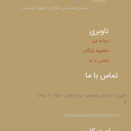
دادگستری​​​​​​​
​​​​​​​تمامی هدف من دفاع از حقوق شماست...
ناوبری
درباره من
مشاوره رایگان
تماس با ما
تماس با ما
شهریار- خیابان ولیعصر- برج سعدی- طبقه ۴- واحد
۵
​amirhasanshafiee@icloud.com