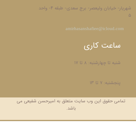
شهریار- خیابان ولیعصر- برج سعدی- طبقه ۴- واحد
۵
​amirhasanshafiee@icloud.com
ساعت کاری
شنبه تا چهارشنبه: ۸ تا ۱۷
پنجشنبه: ۷ تا ۱۳
تمامی حقوق این وب سایت متعلق به امیرحسن شفیعی می
باشد.