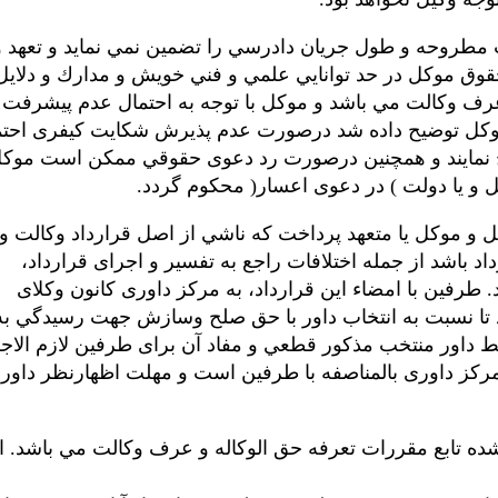
 ﻣﻄﺮوﺣﻪ و ﻃﻮل ﺟﺮﻳﺎن دادرﺳﻲ را ﺗﻀﻤﻴﻦ ﻧﻤﻲ ﻧﻤﺎﻳﺪ و ﺗﻌﻬﺪ 
 ﺣﻘﻮق ﻣﻮﻛﻞ در ﺣﺪ ﺗﻮاﻧﺎﻳﻲ ﻋﻠﻤﻲ و ﻓﻨﻲ ﺧﻮﻳﺶ و ﻣﺪارك و دﻻﻳﻞ
ﻋﺮف وﻛﺎﻟﺖ ﻣﻲ ﺑﺎﺷﺪ و ﻣﻮﻛﻞ ﺑﺎ ﺗﻮﺟﻪ ﺑﻪ اﺣﺘﻤﺎل ﻋﺪم ﭘﻴﺸﺮﻓﺖ ﻛ
ﻣﻮﻛﻞ ﺗﻮﺿﻴﺢ داده ﺷﺪ درﺻﻮرت ﻋﺪم ﭘﺬﻳﺮش ﺷﻜﺎﻳﺖ ﻛﻴﻔﺮى اﺣﺘﻤ
 ﻧﻤﺎﻳﻨﺪ و ﻫﻤﭽﻨﻴﻦ درﺻﻮرت رد دﻋﻮى ﺣﻘﻮﻗﻲ ﻣﻤﻜﻦ اﺳﺖ ﻣﻮﻛﻞ
 ﻳﺎ دوﻟﺖ ) در دﻋﻮى اﻋﺴﺎر( ﻣﺤﻜﻮم ﮔﺮدد.
و ﻣﻮﻛﻞ ﻳﺎ ﻣﺘﻌﻬﺪ ﭘﺮداﺧﺖ ﻛﻪ ﻧﺎﺷﻲ از اﺻﻞ ﻗﺮارداد وﻛﺎﻟﺖ و ﻳ
رداد ﺑﺎﺷﺪ از ﺟﻤﻠﻪ اﺧﺘﻼﻓﺎت راﺟﻊ ﺑﻪ ﺗﻔﺴﻴﺮ و اﺟﺮاى ﻗﺮارداد،
ﺮﻓﻴﻦ ﺑﺎ اﻣﻀﺎء اﻳﻦ ﻗﺮارداد، ﺑﻪ ﻣﺮﻛﺰ داورى ﻛﺎﻧﻮن وﻛﻼى
 ﺗﺎ ﻧﺴﺒﺖ ﺑﻪ اﻧﺘﺨﺎب داور ﺑﺎ ﺣﻖ ﺻﻠﺢ وﺳﺎزش ﺟﻬﺖ رﺳﻴﺪﮔﻲ ﺑﻪ
ﻮﺳﻂ داور ﻣﻨﺘﺨﺐ ﻣﺬﻛﻮر ﻗﻄﻌﻲ و ﻣﻔﺎد آن ﺑﺮاى ﻃﺮﻓﻴﻦ ﻻزم اﻻﺟﺮ
ﺮﻛﺰ داورى ﺑﺎﻟﻤﻨﺎﺻﻔﻪ ﺑﺎ ﻃﺮﻓﻴﻦ اﺳﺖ و ﻣﻬﻠﺖ اﻇﻬﺎرﻧﻈﺮ داور 
ﺸﺪه ﺗﺎﺑﻊ ﻣﻘﺮرات ﺗﻌﺮﻓﻪ ﺣﻖ اﻟﻮﻛﺎﻟﻪ و ﻋﺮف وﻛﺎﻟﺖ ﻣﻲ ﺑﺎﺷﺪ. ا