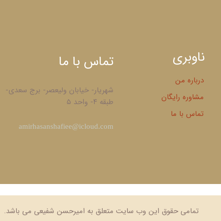
ناوبری
تماس با ما
درباره من
شهریار- خیابان ولیعصر- برج سعدی-
مشاوره رایگان
طبقه ۴- واحد ۵
تماس با ما
​amirhasanshafiee@icloud.com
تمامی حقوق این وب سایت متعلق به امیرحسن شفیعی می باشد.