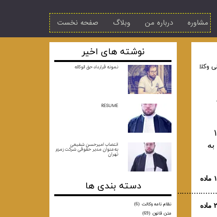
مشاوره
درباره من
وبلاگ
صفحه نخست
نوشته های اخیر
لی وکلا
نمونه قرارداد حق الوکاله
RESUME
 دادﮔﺴﺘﺮى ﻣﺼﻮب ١٣٣٣
ﺑﻪ
انتصاب امیرحسن شفیعی
به‌عنوان مدیر حقوقی شرکت زمزم
تهران
ﻣﺎده
دسته بندی ها
.......................................................
نظام نامه وکالت
(6)
ﻣﺎده
متن قانون
(69)