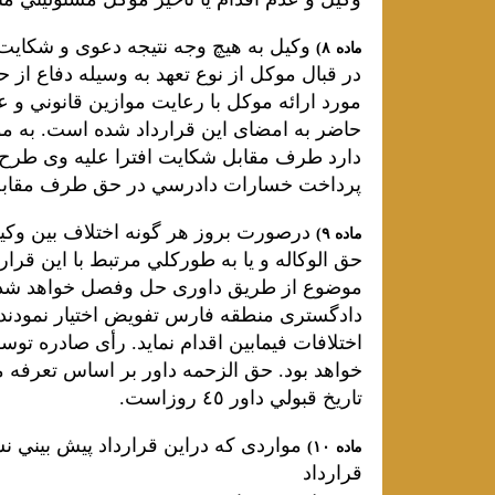
وﻛﻴﻞ ﺑﻪ ﻫﻴﭻ وﺟﻪ ﻧﺘﻴﺠﻪ دﻋﻮى و ﺷﻜﺎﻳﺖ
ﻣﺎده
(٨
در ﻗﺒﺎل ﻣﻮﻛﻞ از ﻧﻮع ﺗﻌﻬﺪ ﺑﻪ وﺳﻴﻠﻪ دﻓﺎع از
ﻣﻮرد اراﺋﻪ ﻣﻮﻛﻞ ﺑﺎ رﻋﺎﻳﺖ ﻣﻮازﻳﻦ ﻗﺎﻧﻮﻧﻲ و 
ﺣﺎﺿﺮ ﺑﻪ اﻣﻀﺎى اﻳﻦ ﻗﺮارداد ﺷﺪه اﺳﺖ. ﺑﻪ 
دارد ﻃﺮف ﻣﻘﺎﺑﻞ ﺷﻜﺎﻳﺖ اﻓﺘﺮا ﻋﻠﻴﻪ وى ﻃﺮح
ﭘﺮداﺧﺖ ﺧﺴﺎرات دادرﺳﻲ در ﺣﻖ ﻃﺮف ﻣﻘﺎﺑﻞ و
درﺻﻮرت ﺑﺮوز ﻫﺮ ﮔﻮﻧﻪ اﺧﺘﻼف ﺑﻴﻦ وﻛﻴﻞ 
ﻣﺎده
(٩
ﺣﻖ
اﻟﻮﻛﺎﻟﻪ و ﻳﺎ ﺑﻪ ﻃﻮرﻛﻠﻲ ﻣﺮﺗﺒﻂ ﺑﺎ اﻳﻦ ﻗﺮا
ﻣﻮﺿﻮع از ﻃﺮﻳﻖ داورى ﺣﻞ وﻓﺼﻞ ﺧﻮاﻫﺪ ﺷﺪ. ﻃ
دادﮔﺴﺘﺮى ﻣﻨﻄﻘﻪ ﻓﺎرس ﺗﻔﻮﻳﺾ اﺧﺘﻴﺎر ﻧﻤﻮدﻧﺪ
اﺧﺘﻼﻓﺎت ﻓﻴﻤﺎﺑﻴﻦ اﻗﺪام ﻧﻤﺎﻳﺪ. رأى ﺻﺎدره ﺗ
ﺧﻮاﻫﺪ ﺑﻮد. ﺣﻖ اﻟﺰﺣﻤﻪ داور ﺑﺮ اﺳﺎس ﺗﻌﺮﻓﻪ ﻣ
ﺗﺎرﻳﺦ ﻗﺒﻮﻟﻲ داور ٤٥ روزاﺳﺖ
.
ﻣﻮاردى ﻛﻪ دراﻳﻦ ﻗﺮارداد ﭘﻴﺶ ﺑﻴﻨﻲ ﻧ
ﻣﺎده
(١٠
ﻗﺮارداد