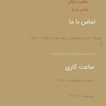
مشاوره رایگان
تماس با ما
تماس با ما
شهریار- خیابان ولیعصر- برج سعدی- طبقه ۴- واحد
۵
​amirhasanshafiee@icloud.com
ساعت کاری
شنبه تا چهارشنبه: ۸ تا ۱۷
پنجشنبه: ۷ تا ۱۳