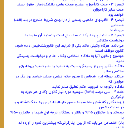
‌تبصره ۳ - مدت کارآموزی اعضای هیات علمی دانشکده‌های حقوق نصف
مدت سایر کارآموزان
خواهد بود.
‌تبصره ۴ - اقلیتهای مذهبی رسمی از دارا بودن شرایط مندرج در بند (‌الف)
مستثنی
می‌باشند.
‌تبصره ۵ - اعتبار پروانه وکالت سه سال است و تمدید آن منوط به
درخواست متقاضی
می‌باشد. هرگاه وکیلی فاقد یکی از شرایط این قانون‌تشخیص داده شود،
کانون موظف است
موضوع و دلایل آنرا به دادگاه انتظامی وکلا ، اعلام و درخواست رسیدگی
نماید.
دادگاه مذکور پس از رسیدگی‌نسبت به تمدید یا عدم تمدید پروانه رای
مقتضی صادر
میکند. پروانه این اشخاص تا صدور حکم قطعی معتبر خواهد بود مگر در
مواردی که
دادگاه با‌توجه به ضرورت حکم تعلیق صادر نماید.
‌ماده ۳ - سی درصد (۳۰%) سهمیه مورد نیاز کانون وکلای هر حوزه به
ایثارگران
(‌رزمندگانی که شش ماه سابقه حضور داوطلبانه در جبهه جنگ‌داشته و یا
در اسارت دشمن
بوده‌اند و یا جانبازان ۲۵% و بالاتر و بستگان درجه اول شهدا و جانبازان ۵۰%
به
بالا) اختصاص می‌یابد که از بین ایثارگرانی‌که بیشترین نمره را آورده‌اند