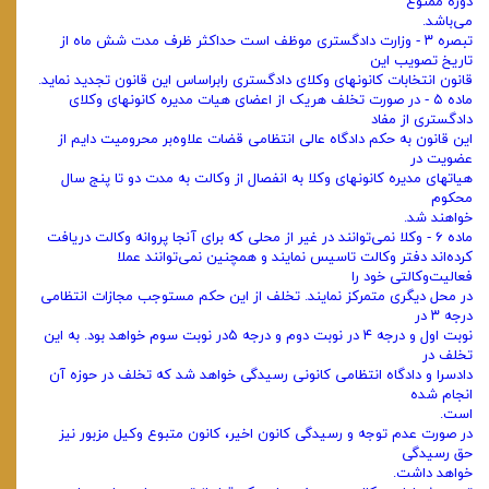
دوره ممنوع
می‌باشد.
‌تبصره ۳ - وزارت دادگستری موظف است حداکثر ظرف مدت شش ماه از
تاریخ تصویب این
قانون انتخابات کانونهای وکلای دادگستری را‌براساس این قانون تجدید نماید.
‌ماده ۵ - در صورت تخلف هریک از اعضای هیات مدیره کانونهای وکلای
دادگستری از مفاد
این قانون به حکم دادگاه عالی انتظامی قضات علاوه‌بر محرومیت دایم از
عضویت در
هیاتهای مدیره کانونهای وکلا به انفصال از وکالت به مدت دو تا پنج سال
محکوم
خواهند شد.
‌ماده ۶ - وکلا نمی‌توانند در غیر از محلی که برای آنجا پروانه وکالت دریافت
کرده‌اند دفتر وکالت تاسیس نمایند و همچنین نمی‌توانند عملا
فعالیت‌وکالتی خود را
در محل دیگری متمرکز نمایند. تخلف از این حکم مستوجب مجازات انتظامی
درجه ۳ در
نوبت اول و درجه ۴ در نوبت دوم و درجه ۵‌در نوبت سوم خواهد بود. به این
تخلف در
دادسرا و دادگاه انتظامی کانونی رسیدگی خواهد شد که تخلف در حوزه آن
انجام شده
است.
‌در صورت عدم توجه و رسیدگی کانون اخیر، کانون متبوع وکیل مزبور نیز
حق رسیدگی
خواهد داشت.