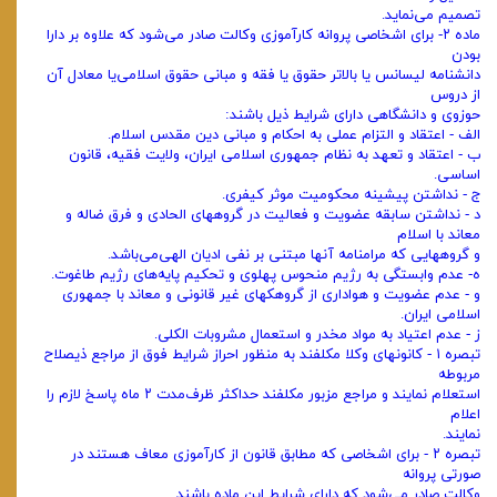
تصمیم می‌نماید.
‌ماده ۲- برای اشخاصی پروانه کارآموزی وکالت صادر می‌شود که علاوه بر دارا
بودن
دانشنامه لیسانس یا بالاتر حقوق یا فقه و مبانی حقوق اسلامی‌یا معادل آن
از دروس
حوزوی و دانشگاهی دارای شرایط ذیل باشند:
‌الف - اعتقاد و التزام عملی به احکام و مبانی دین مقدس اسلام.
ب - اعتقاد و تعهد به نظام جمهوری اسلامی ایران، ولایت فقیه، قانون
اساسی.
ج - نداشتن پیشینه محکومیت موثر کیفری.
‌د - نداشتن سابقه عضویت و فعالیت در گروههای الحادی و فرق ضاله و
معاند با اسلام
و گروههایی که مرامنامه آنها مبتنی بر نفی ادیان الهی‌می‌باشد.
ه- عدم وابستگی به رژیم منحوس پهلوی و تحکیم پایه‌های رژیم طاغوت.
‌و - عدم عضویت و هواداری از گروهکهای غیر قانونی و معاند با جمهوری
اسلامی ایران.
‌ز - عدم اعتیاد به مواد مخدر و استعمال مشروبات الکلی.
‌تبصره ۱ - کانونهای وکلا مکلفند به منظور احراز شرایط فوق از مراجع ذیصلاح
مربوطه
استعلام نمایند و مراجع مزبور مکلفند حداکثر ظرف‌مدت ۲ ماه پاسخ لازم را
اعلام
نمایند.
‌تبصره ۲ - برای اشخاصی که مطابق قانون از کارآموزی معاف هستند در
صورتی پروانه
وکالت صادر می‌شود که دارای شرایط این ماده باشند.