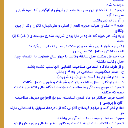
انتخاب
خواهند شد.
‌تبصره - استفاده از این سهمیه مانع از پذیرش ایثارگرانی که نمره قبولی
سهمیه آزاد
را آورده‌اند نمی‌باشد.
‌ماده ۴ - اعضای هیات مدیره (‌اعم از اصلی و علی‌البدل) کانون وکلا از بین
وکلای
پایه یک هر حوزه که علاوه بر دارا بودن شرایط مندرج در‌بندهای (‌الف) تا (‌ز)
ماده
(۲) واجد شرایط زیر باشند، برای مدت دو سال انتخاب می‌گردند:
‌الف - داشتن حداقل ۳۵ سال سن.
ب - حداقل هشت سال سابقه وکالت یا چهار سال قضاوت به انضمام چهار
سال وکالت داشته
و از طرف دادگاه انتظامی صلاحیت قضایی آنها‌سلب نشده باشد.
ج - عدم محکومیت انتظامی در جه ۴ و بالاتر.
‌د - عدم اشتهار به فساد اخلاق (‌سوء شهرت)
ه- عدم ارتکاب اعمال خلاف حیثیت و شرافت و شوون شغل وکالت.
‌تبصره ۱ - مرجع رسیدگی به صلاحیت نامزدها، دادگاه عالی انتظامی قضات
بوده که مکلف
است ظرف حداکثر دو ماه ضمن استعلام سوابق از‌مراجع ذیربط، صلاحیت
آنان را بررسی و
اعلام نظر کند و مراجع ذیصلاح قانونی که از نامزدها، سوابق یا اطلاعاتی دارند
در
صورت استعلام موظف به‌اعلام آن می‌باشند.
‌تبصره ۲ - انتخاب اعضای هیات مدیره کانون بطور متوالی برای بیش از دو