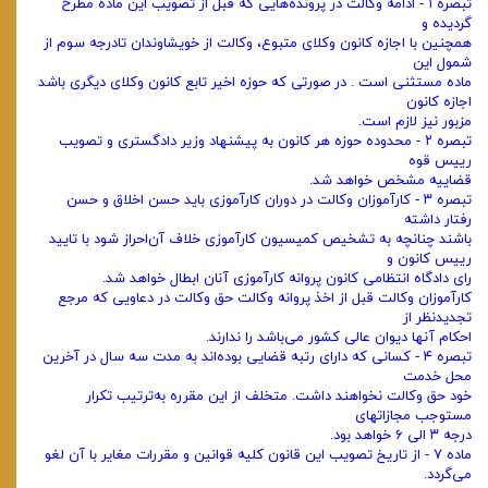
‌تبصره ۱ - ادامه وکالت در پرونده‌هایی که قبل از تصویب این ماده مطرح
گردیده و
همچنین با اجازه کانون وکلای متبوع، وکالت از خویشاوندان تا‌درجه سوم از
شمول این
ماده مستثنی است . در صورتی که حوزه اخیر تابع کانون وکلای دیگری باشد
اجازه کانون
مزبور نیز لازم است.
‌تبصره ۲ - محدوده حوزه هر کانون به پیشنهاد وزیر دادگستری و تصویب
رییس قوه
قضاییه مشخص خواهد شد.
‌تبصره ۳ - کارآموزان وکالت در دوران کارآموزی باید حسن اخلاق و حسن
رفتار داشته
باشند چنانچه به تشخیص کمیسیون کارآموزی خلاف آن‌احراز شود با تایید
رییس کانون و
رای دادگاه انتظامی کانون پروانه کارآموزی آنان ابطال خواهد شد.
‌کارآموزان وکالت قبل از اخذ پروانه وکالت حق وکالت در دعاویی که مرجع
تجدیدنظر از
احکام آنها دیوان عالی کشور می‌باشد را ندارند.
‌تبصره ۴ - کسانی که دارای رتبه قضایی بوده‌اند به مدت سه سال در آخرین
محل خدمت
خود حق وکالت نخواهند داشت. متخلف از این مقرره به‌ترتیب تکرار
مستوجب مجازاتهای
درجه ۳ الی ۶ خواهد بود.
‌ماده ۷ - از تاریخ تصویب این قانون کلیه قوانین و مقررات مغایر با آن لغو
می‌گردد.