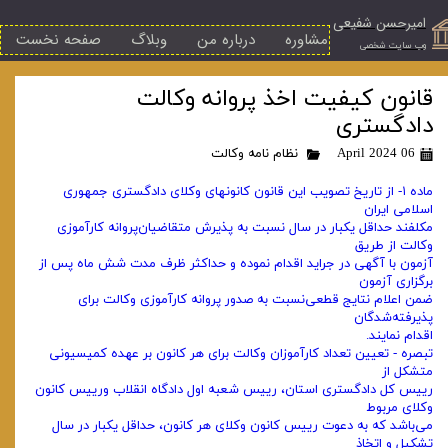
امیرحسن شفیعی
مشاوره
درباره من
وبلاگ
صفحه نخست
​وب سایت شخصی
‌قانون کیفیت اخذ پروانه وکالت
دادگستری
06 April 2024
نظام نامه وکالت
‌ماده ۱- از تاریخ تصویب این قانون کانونهای وکلای دادگستری جمهوری
اسلامی ایران
مکلفند حداقل یکبار در سال نسبت به پذیرش متقاضیان‌پروانه کارآموزی
وکالت از طریق
آزمون با آگهی در جراید اقدام نموده و حداکثر ظرف مدت شش ماه پس از
برگزاری آزمون
ضمن اعلام نتایج قطعی‌نسبت به صدور پروانه کارآموزی وکالت برای
پذیرفته‌شدگان
اقدام نمایند.
‌تبصره - تعیین تعداد کارآموزان وکالت برای هر کانون بر عهده کمیسیونی
متشکل از
رییس کل دادگستری استان، رییس شعبه اول دادگاه انقلاب و‌رییس کانون
وکلای مربوط
می‌باشد که به دعوت رییس کانون وکلای هر کانون، حداقل یکبار در سال
تشکیل و اتخاذ