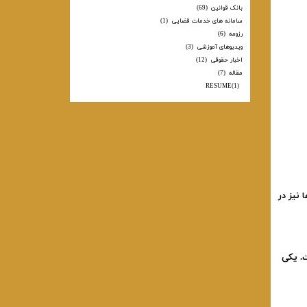
بانک قوانین
(69)
سامانه های خدمات قضایی
(1)
رزومه
(6)
ویدیوهای آموزشی
(3)
اخبار حقوقی
(12)
مقاله
(7)
RESUME
(1)
 نیز در
. یکی