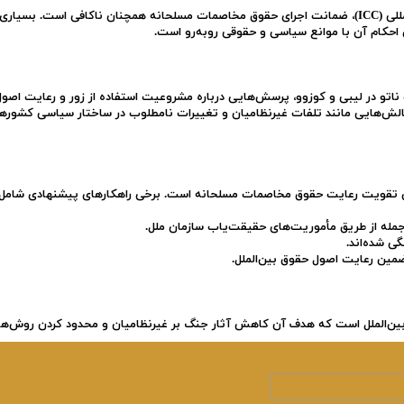
علی‌رغم وجود دادگاه‌های بین‌المللی مانند دادگاه کیفری بین‌المللی (ICC)، ضمانت اجرای حقوق مخاصمات مسلحانه همچنان ناکافی است. بسیار
 احکام آن با موانع سیاسی و حقوقی روبه‌رو است.
 ناتو در لیبی و کوزوو، پرسش‌هایی درباره مشروعیت استفاده از زور و رعایت اصو
ش‌هایی مانند تلفات غیرنظامیان و تغییرات نامطلوب در ساختار سیاسی کشورها
ای تقویت رعایت حقوق مخاصمات مسلحانه است. برخی راهکارهای پیشنهادی شامل 
جمله از طریق مأموریت‌های حقیقت‌یاب سازمان ملل.
ی شده‌اند.
ضمین رعایت اصول حقوق بین‌الملل.
ین‌الملل
است
که
هدف
آن
کاهش
آثار
جنگ
بر
غیرنظامیان
و
محدود
کردن
روش‌ها