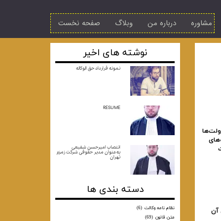
مشاوره
درباره من
وبلاگ
صفحه نخست
نوشته های اخیر
نمونه قرارداد حق الوکاله
RESUME
ولت‌ها
‌های
انتصاب امیرحسن شفیعی
ت
به‌عنوان مدیر حقوقی شرکت زمزم
تهران
دسته بندی ها
نظام نامه وکالت
(6)
پروتکل‌های الحاقی آن
متن قانون
(69)