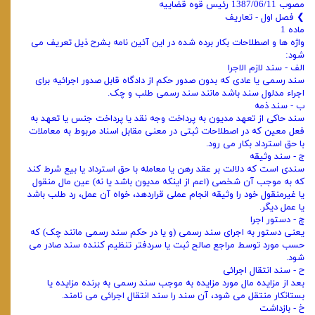
مصوب 1387/06/11 رئیس قوه قضاییه
❯ فصل اول - تعاریف
ماده 1
واژه‌ ها و اصطلاحات بکار برده شده در این آئین‌ نامه بشرح ذیل تعریف می‌
شود:
الف - سند لازم الاجرا
سند رسمی یا عادی که بدون صدور حکم از دادگاه قابل صدور اجرائیه برای
اجراء مدلول سند باشد مانند سند رسمی طلب و چک.
ب - سند ذمه
سند حاکی از تعهد مدیون به پرداخت وجه نقد یا پرداخت جنس یا تعهد به
فعل معین که در اصطلاحات ثبتی در معنی مقابل اسناد مربوط به معاملات
با حق استرداد بکار می‌ رود.
ج - سند وثیقه
سندی است که دلالت بر عقد رهن یا معامله با حق استرداد یا بیع شرط کند
که به موجب آن شخصی (اعم از اینکه مدیون باشد یا نه) عین مال منقول
یا غیرمنقول خود را وثیقه انجام عملی قراردهد، خواه آن عمل، رد طلب باشد
یا عمل دیگر.
چ - دستور اجرا
یعنی دستور به اجرای سند رسمی (و یا در حکم سند رسمی مانند چک) که
حسب مورد توسط مراجع صالح ثبت یا سردفتر تنظیم کننده سند صادر می‌
شود.
ح - سند انتقال اجرائی
بعد از مزایده مال مورد مزایده به موجب سند رسمی به برنده مزایده یا
بستانکار منتقل می‌ شود، آن سند را سند انتقال اجرائی می‌ نامند.
خ - بازداشت