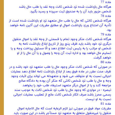
ماده 77
هرگاه مال بازداشت شده نزد شخص ثالث وجه نقد یا طلب حال باشد
شخص مزبور باید آن را به صندوق ثبت سپرده و رسید بگیرد.
ماده 78
هرگاه شخص ثالثی که مال یا طلب حال متعهد نزد او بازداشت شده است از
تأدیه آن امتناع ورزد بازداشت اموال او مطابق مقررات این آئین‌ نامه خواهد
بود.
ماده 79
هرگاه شخص ثالث منکر وجود تمام یا قسمتی از وجه نقد یا اموال منقول
دیگری نزد خود باشد باید ظرف پنج روز از تاریخ ابلاغ بازداشت نامه به
شخص او مراتب را به رئیس ثبت اطلاع دهد و الّا مسئول پرداخت وجه و یا
تسلیم مال خواهد بود و اداره ثبت آن وجه را وصول و یا آن مال را از او
خواهد گرفت.
ماده 80
در صورتی که شخص ثالث منکر وجود مال یا طلب متعهد نزد خود باشد و در
ظرف مدت مقرر در ماده فوق بعد از ابلاغ بازداشت نامه اطلاع دهد عملیات
اجرائی نسبت به او متوقف می‌ شود و متعهدله می‌ تواند برای اثبات وجود
وجه و مال یا طلب نزد شخص ثالثی که منکر آن بوده به دادگاه صالح
مراجعه کند و یا از اموال دیگر متعهد استیفاء طلب خود را بخواهد.
تبصره - در مواردی که وجود مال یا طلب نزد شخص ثالث به موجب سند
رسمی محرز باشد صرف انکار شخص ثالث مانع از تعقیب عملیات اجرائی
نسبت به او نیست.
ماده 81
مقررات مواد فوق در صورتی نیز لازم الرعایه است که مال الاجاره اموال
منقول یا غیرمنقول متعلق به متعهد نزد مستأجر باشد در این صورت باید