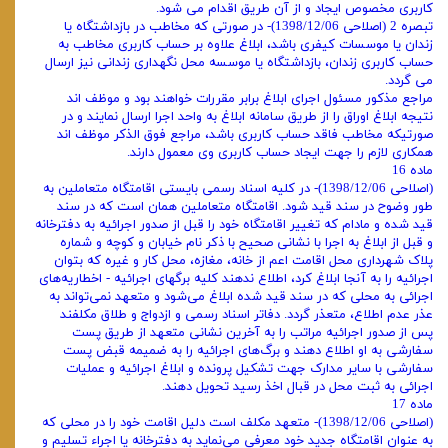
کاربری مخصوص ایجاد و از آن طریق اقدام می ‌شود.
تبصره 2 (اصلاحی 1398/12/06)- در صورتی‌ که مخاطب در بازداشتگاه یا
زندان یا موسسات کیفری باشد، ابلاغ علاوه بر حساب کاربری مخاطب به
‌حساب کاربری زندان، بازداشتگاه یا موسسه محل نگهداری زندانی نیز ارسال
می ‌گردد.
مراجع مذکور مسئول اجرای ابلاغ برابر مقررات خواهند بود و موظف ‌اند
نتیجه ابلاغ اوراق را از طریق سامانه ابلاغ به واحد اجرا ارسال نمایند و در
صورتیکه مخاطب فاقد حساب کاربری باشد، مراجع فوق ‌الذکر موظف ‌اند
همکاری لازم را جهت ایجاد حساب کاربری وی معمول دارند.
ماده 16
(اصلاحی 1398/12/06)- در کلیه اسناد رسمی بایستی اقامتگاه متعاملین به
طور وضوح در سند قید شود. اقامتگاه متعاملین همان است که در سند
قید شده و مادام که تغییر اقامتگاه خود را قبل از صدور اجرائیه به دفترخانه
و قبل از ابلاغ به اجرا با نشانی صحیح با ذکر نام خیابان و کوچه و شماره
پلاک شهرداری محل اقامت اعم از خانه، مغازه، محل کار و غیره که بتوان
اجرائیه را به آنجا ابلاغ کرد، اطلاع ندهند کلیه برگهای اجرائیه - اخطاریه‌های
اجرائی به محلی که در سند قید شده ابلاغ می‌شود و متعهد نمی‌تواند به
عذر عدم اطلاع، متعذر گردد. دفاتر اسناد رسمی و ازدواج و طلاق مکلفند
پس از صدور اجرائیه مراتب را به آخرین نشانی متعهد از طریق پست
سفارشی به او اطلاع دهند و برگ‌های اجرائیه را به ضمیمه قبض پست
سفارشی با سایر مدارک جهت تشکیل پرونده و ابلاغ اجرائیه و عملیات
اجرائی به ثبت محل در قبال اخذ رسید تحویل دهند.
ماده 17
(اصلاحی 1398/12/06)- متعهد مکلف است دلیل اقامت خود را در محلی که
به عنوان اقامتگاه جدید خود معرفی می‌نماید به دفترخانه یا اجراء تسلیم و