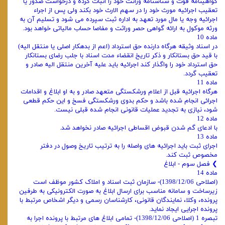
گواهینامه فوت و شناسنامه وراثت خود را اثبات کرده و درخواست صدور یا
تعقیب اجرائیه مورث خود را در سهم الارث خود بکند ولی پس از اجراء
اجرائیه وجه یا مال مورد تعهد به اداره ثبت سپرده می‌ شود و تسلیم آن به
ورثه موکول به ارائه گواهی حصر وراثت و مفاصا حساب مالیاتی خواهد بود.
ماده 10
در اسناد وثیقه هرگاه دارنده حق استرداد (اعم از بدهکار اصلی یا منتقل الیه)
با قید حق بستانکار و ذکر تاریخ انقضاء مدت اسناد با جلب رضای بستانکار
حق استرداد خود را واگذار کند اجرائیه باید علیه آخرین منتقل الیه صادر و
تعقیب گردد.
ماده 11
هرگاه اجرائیه قبل از اعلام ورشکستگی متعهد صادر و به او ابلاغ و اقدامات
اجرائی انجام شده باشد و حکم بدوی ورشکستگی فسخ و این حکم قطعی
شود، نیازی به تجدید عملیات قانونی انجام شده قبلی نیست.
ماده 12
با ادعای گم شدن قبوض اقساطی اجرائیه صادر نخواهد شد.
ماده 13
اجرای ثبت باید اجرائیه‌ های واصله را به ترتیب تاریخ وصول در دفتر
مخصوص ثبت کند.
❯ فصل سوم - ابلاغ
ماده 14
(اصلاحی 1398/12/06)- سازمان ثبت اسناد و املاک کشور موظف است
زیرساخت و سامانه مناسب برای ارسال ابلاغ به صورت الکترونیکی به طرفین
پرونده، وکلا، نمایندگان قانونی، کارشناسان رسمی و دیگر اشخاص مرتبط با
پرونده اجرایی ایجاد نماید.
تبصره 1 (اصلاحی 1398/12/06)- تمامی ابلاغ‌ های مرتبط با پرونده اجرا به