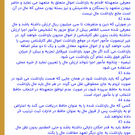
معرفی متعهدله اقدام به بازداشت اموال متعلق به متعهد می‌ نماید و حاضر
نبودن متعهد یا بستگان و خادمینش و نیز بسته بودن محلی که مال در آن
است مانع بازداشت مال نیست.
ماده 42
در صورتی که دین و متفرعات تا سی میلیون ریال ارزش داشته باشد و مال
معرفی شده حسب الظاهر بیش از مبلغ مزبور به تشخیص مأمور اجرا ارزش
نداشته باشد، بدون نظر کارشناس از اموال مدیون بازداشت خواهد کرد. در
غیر اینصورت مأمور اجراء در موقع بازداشت اموال نظر کارشناس رسمی را
جلب خواهد کرد و از اموال متعهد معادل طلب و یک تا دو عشر اضافه
بازداشت می‌ کند اگر مال مورد بازداشت غیرقابل تجزیه و بیش از میزان
مذکور فوق باشد تمام آن بازداشت می‌ شود.
تبصره - چنانچه مأمور اجرا نتواند ارزش مال را تعیین نماید از خبره محلی
استفاده می‌ شود.
ماده 43
اموالی که باید بازداشت شود در همان جایی که هست بازداشت می‌ شود در
صورت لزوم به جای محفوظی نقل می‌ گردد. در هر حال باید مال بازداشت
شده به حافظ سپرده شود، در صورت عدم توافق متعهدله در انتخاب حافظ
انتخاب او با مأمور اجراء است.
ماده 44
کسی که مال بازداشت شده را به عنوان حافظ دریافت می‌ کند به اعتراض
او به بازداشت پس از قبول مال به عنوان حافظ در ادارات ثبت ترتیب اثر
داده نخواهد شد.
ماده 45
حافظ باید به قدر امکان دارائی داشته باشد و حتی المقدور بدون نقل مال
مورد بازداشت به جای دیگر تعهد حفاظت مال را بکند.