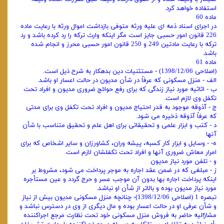
استفاده خواهد کرد.
ماده 60
در اجرای اسناد ذمه‌ ای علیه ورثه متوفی بازداشت اموال ورثه با رعایت ماده
226 قانون امور حسبی جایز است مگر اینکه وارث ترکه را رد کرده باشد و رد
ترکه با رعایت مادتین 249 و 250 قانون امور حسبی محرز و انجام شده
باشد.
ماده 61
(اصلاحی 1398/12/06) - مستثنیات دین بدهکار به شرح ذیل است.
الف - منزل مسکونی که عرفاً در شأن مدیون در حالت اعسار او باشد.
ب - اثاثیه مورد نیاز زندگی که برای رفع حوائج ضروری مدیون و افراد تحت
تکفل وی لازم است.
ج - آذوقه موجود به قدر احتیاج مدیون و افراد تحت تکفل وی برای مدتی
که عرفاً آذوقه ذخیره می ‌شود.
د - کتب و ابزار علمی و تحقیقاتی برای اهل علم و تحقیق متناسب با شأن
آنها
ه- - وسایل و ابزار کار کسبه، پیشه وران، کشاورزان و سایر اشخاص که برای
امرار معاش ضروری آنها و افراد تحت تکفلشان لازم است.
و - تلفن مورد نیاز مدیون
ز - مبلغی که در ضمن عقد اجاره به موجر پرداخت می ‌شود، مشروط بر
اینکه پرداخت اجاره بها بدون آن موجب عسر و حرج گردد و عین مستأجره
مورد نیاز مدیون بوده و بالاتر از شأن او نباشد.
تبصره 1 (اصلاحی 1398/12/06)- چنانچه منزل مسکونی مدیون بیش از نیاز
و شأن عرفی او در حالت اعسار بوده و مال دیگری از وی در دسترس نباشد و
مشارٌالیه حاضر به فروش منزل مسکونی خود تحت نظارت مرجع اجراکننده