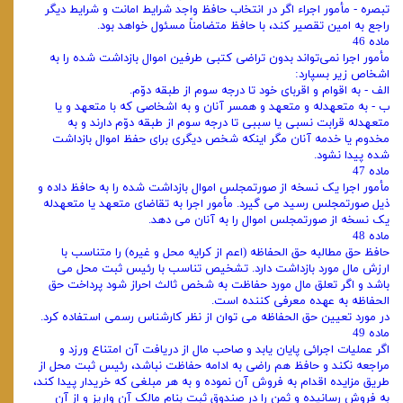
تبصره - مأمور اجراء اگر در انتخاب حافظ واجد شرایط امانت و شرایط دیگر
راجع به امین تقصیر کند، با حافظ متضامناً مسئول خواهد بود.
ماده 46
مأمور اجرا نمی‌تواند بدون تراضی کتبی طرفین اموال بازداشت شده را به
اشخاص زیر بسپارد:
الف - به اقوام و اقربای خود تا درجه سوم از طبقه دوّم.
ب - به متعهدله و متعهد و همسر آنان و به اشخاصی که با متعهد و یا
متعهدله قرابت نسبی یا سببی تا درجه سوم از طبقه دوّم دارند و به
مخدوم یا خدمه آنان مگر اینکه شخص دیگری برای حفظ اموال بازداشت
شده پیدا نشود.
ماده 47
مأمور اجرا یک نسخه از صورتمجلس اموال بازداشت شده را به حافظ داده و
ذیل صورتمجلس رسید می‌ گیرد. مأمور اجرا به تقاضای متعهد یا متعهدله
یک نسخه از صورتمجلس اموال را به آنان می‌ دهد.
ماده 48
حافظ حق مطالبه حق الحفاظه (اعم از کرایه محل و غیره) را متناسب با
ارزش مال مورد بازداشت دارد. تشخیص تناسب با رئیس ثبت محل می‌
باشد و اگر تعلق مال مورد حفاظت به شخص ثالث احراز شود پرداخت حق
الحفاظه به عهده معرفی کننده است.
در مورد تعیین حق الحفاظه می‌ توان از نظر کارشناس رسمی استفاده کرد.
ماده 49
اگر عملیات اجرائی پایان یابد و صاحب مال از دریافت آن امتناع ورزد و
مراجعه نکند و حافظ هم راضی به ادامه حفاظت نباشد، رئیس ثبت محل از
طریق مزایده اقدام به فروش آن نموده و به هر مبلغی که خریدار پیدا کند،
به فروش رسانیده و ثمن را در صندوق ثبت بنام مالک آن واریز و از آن