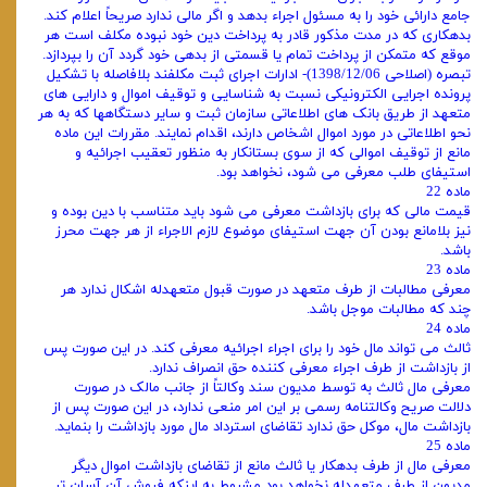
جامع دارائی خود را به مسئول اجراء بدهد و اگر مالی ندارد صریحاً اعلام کند.
بدهکاری که در مدت مذکور قادر به پرداخت دین خود نبوده مکلف است هر
موقع که متمکن از پرداخت تمام یا قسمتی از بدهی خود گردد آن را بپردازد.
تبصره (اصلاحی 1398/12/06)- ادارات اجرای ثبت مکلفند بلافاصله با تشکیل
پرونده اجرایی الکترونیکی نسبت به شناسایی و توقیف اموال و دارایی ‌های
متعهد از طریق بانک ‌های اطلاعاتی سازمان ثبت و سایر دستگاهها که به هر
نحو اطلاعاتی در مورد اموال اشخاص دارند، اقدام نمایند. مقررات این ماده
مانع از توقیف اموالی که از سوی بستانکار به منظور تعقیب اجرائیه و
استیفای طلب معرفی می‌ شود، نخواهد بود.
ماده 22
قیمت مالی که برای بازداشت معرفی می‌ شود باید متناسب با دین بوده و
نیز بلامانع بودن آن جهت استیفای موضوع لازم الاجراء از هر جهت محرز
باشد.
ماده 23
معرفی مطالبات از طرف متعهد در صورت قبول متعهدله اشکال ندارد هر
چند که مطالبات موجل باشد.
ماده 24
ثالث می‌ تواند مال خود را برای اجراء اجرائیه معرفی کند. در این صورت پس
از بازداشت از طرف اجراء معرفی کننده حق انصراف ندارد.
معرفی مال ثالث به توسط مدیون سند وکالتاً از جانب مالک در صورت
دلالت صریح وکالتنامه رسمی بر این امر منعی ندارد، در این صورت پس از
بازداشت مال، موکل حق ندارد تقاضای استرداد مال مورد بازداشت را بنماید.
ماده 25
معرفی مال از طرف بدهکار یا ثالث مانع از تقاضای بازداشت اموال دیگر
مدیون از طرف متعهدله نخواهد بود مشروط به اینکه فروش آن آسان تر