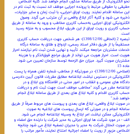
نحو الکترونیک از طریق سامانه مذکور، انجام خواهد شد. کلیه اشخاص
حقیقی یا حقوقی مرتبط با پرونده اجرایی موظف ‌اند نسبت به ثبت نام در
این سامانه اقدام نمایند. رویت اوراق اجرایی، با ثبت زمان و سایر جزئیات،
ذخیره می ‌شود و کلیه آثار ابلاغ واقعی بر آن مترتب می ‌گردد. وصول
الکترونیکی اوراق اجرایی به‌حساب کاربری مخاطب و ورود به سامانه از طریق
حساب کاربری و رویت اوراق از این طریق، ابلاغ محسوب و به ‌منزله رسید
است.
تبصره 2 (الحاقی 1398/12/06)- هر شخص جهت دریافت حساب کاربری
مستقیماً یا از طریق دفاتر اسناد رسمی، ازدواج و طلاق به سامانه درگاه
خدمات مشتریان مراجعه میکند. تأیید و نهایی شدن ثبت نام نیازمند احراز
هویت است. احراز هویت می ‌تواند از طریق مراجع فوق‌الذکر و با هزینه
مشتریان صورت گیرد. میزان حق ‌الزحمه توسط سازمان تعیین می ‌شود.
ماده 15
(اصلاحی 1398/12/06)- در صورتیکه از مخاطب شماره تلفن همراه یا پست
الکترونیکی در دسترس نباشد، ابلاغنامه مطابق مقررات قانون آیین دادرسی
دادگاه ‌های عمومی و انقلاب در امور مدنی در اقامتگاه وی ابلاغ و در
ابلاغنامه مقرر می ‌گردد "مخاطب موظف است جهت ثبت نام و دریافت
حساب کاربری اقدام و کلیه ابلاغ‌ های بعدی از طریق سامانه ابلاغ انجام
خواهد شد."
در صورت ابلاغ واقعی، ابلاغ‌ های بعدی و پیوست‌ های مربوط صرفاً از طریق
سامانه انجام و در صورتی که ارسال پیوست ‌های ابلاغیه به صورت
الکترونیکی ممکن نباشد، امر ابلاغ به وسیله ابلاغنامه انجام می ‌شود.
الف - در مورد شرکت‌ ها اوراق اجرائی به مدیر شرکت یا دارنده حق امضاء و
در صورت انحلال شرکت به مدیر یا مدیران تصفیه ابلاغ می‌ شود چنانچه
اشخاص مزبور از رویت یا امضاء اجرائیه امتناع نمایند، مأمور مراتب را