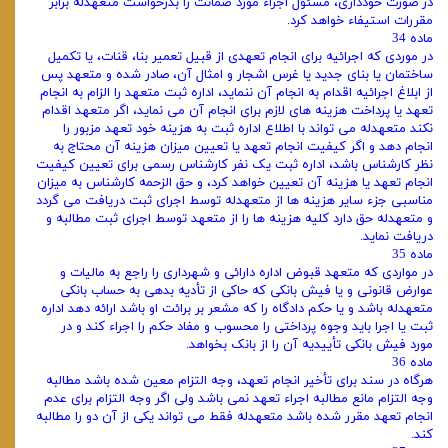
در صورت خودداری، مسئول اجراء مورد ضمانت را بدرخواست متعهدله برابر
مقررات استیفاء خواهد کرد.
ماده 34
در موردی که اجرائیه برای انجام تعهدی از قبیل تعمیر بنا، قنات، یا تکمیل
ساختمان یا بنای جدید یا غرس اشجار و امثال آن، صادر شده و متعهد پس
از ابلاغ اجرائیه اقدام به انجام آن ننماید، اداره ثبت متعهد را الزام به انجام
تعهد یا پرداخت هزینه‌ های لازم برای انجام آن می‌ نماید، اگر متعهد اقدام
نکند متعهدله می‌ تواند با اطلاع اداره ثبت به هزینه خود تعهد مزبور را
انجام دهد و اگر کیفیت انجام تعهد یا تعیین میزان هزینه آن محتاج به
نظر کارشناس باشد، اداره ثبت یک نفر کارشناس رسمی برای تعیین کیفیت
انجام تعهد یا هزینه آن تعیین خواهد کرد، و حق الزحمه کارشناس به میزان
مناسبی جزء سایر هزینه‌ ها از متعهدله توسط اجرای ثبت دریافت می‌ گردد
و متعهدله حق دارد کلیه هزینه‌ ها را از متعهد توسط اجرای ثبت مطالبه و
دریافت نماید.
ماده 35
در مواردی که متعهد قبوض اداره دارائی و شهرداری را راجع به مالیات و
عوارض قانونی و یا فیش بانکی که حاکی از تأدیه بدهی به حساب بانکی
متعهدله باشد و یا حکم دادگاه را که مشعر بر برائت او باشد ارائه دهد اداره
ثبت یا اجرا باید وجوه پرداختی را محسوب و مفاد حکم را اجراء کند و در
مورد فیش بانکی تأییدیه آن را از بانک بخواهد.
ماده 36
هرگاه در سند برای تأخیر انجام تعهد، وجه التزام معین شده باشد مطالبه
وجه التزام مانع مطالبه اجراء تعهد نمی‌ باشد ولی اگر وجه التزام برای عدم
انجام تعهد مقرر شده باشد متعهدله فقط می‌ تواند یکی از آن دو را مطالبه
کند.