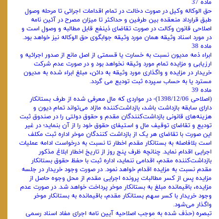
ماده 37
حق الوکاله وکیل در صورت دخالت در تمام اقدامات اجرائی تا مرحله وصول
طبق قرارداد منعقده بین طرفین و حداکثر تا میزان مصرح در آئین‌ نامه
اصلاحی قانون وکالت در صورت تقاضای ذینفع قابل مطالبه و وصول است و
در مورد اسناد وثیقه همان مورد وثیقه جوابگوی حق الوکاله نیز خواهد بود.
ماده 38
ابراء ذمه مدیون نسبت به خسارت یا قسمتی از اصل مانع از صدور اجرائیه و
ارزیابی و مزایده تمام مورد وثیقه نخواهد بود و در صورت عدم شرکت
خریدار در مزایده و واگذاری مورد وثیقه به دائن، مبلغ ابراء شده به مدیون
مسترد یا به حساب سپرده ثبت تودیع می‌ گردد.
ماده 39
(اصلاحی 1398/12/06)- در مواردی که مال معرفی شده از طرف بستانکار
دارای سابقه بازداشت باشد، بازداشت‌کننده مازاد می‌تواند تمام دیون و
هزینه‌‌های قانونی بازداشت‌کنندگان مقدم و حقوق دولتی را در صندوق ثبت
تودیع و تقاضای توقیف مال و استیفای حقوق خود را از آن بنماید؛ در غیر
این صورت با تقاضای هر یک از بازداشت ‌کنندگان موخر اداره ثبت مکلف
است بلافاصله به بستانکار مقدم اخطار تا نسبت به درخواست ادامه عملیات
اجرایی اقدام نماید. چنانچه ظرف پنج روز از تاریخ اخطار ابلاغ مذکور
بازداشت‌کننده مقدم، اقدامی ننماید، اداره ثبت با حفظ حقوق بستانکار
مقدم نسبت به مزایده اقدام خواهد نمود. در صورت وجود خریدار در جلسه
مزایده پس از کسر مطالبات پرونده اجرایی مقدم از محل وجوه حاصل از
مزایده، باقیمانده مبلغ به بستانکار موخر پرداخت خواهد شد. در صورت عدم
وجود خریدار با کسر سهم بستانکار مقدم، باقیمانده به بستانکار موخر
واگذار می‌‌شود.
تبصره (حذف شده به موجب اصلاحیه آیین نامه اجرای مفاد اسناد رسمی