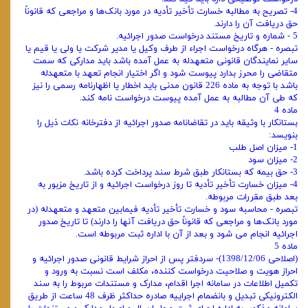
4- تصریح به مطالبه خسارت تأخیر تأدیه در مورد بانک‌ها و مراجعی که قانوناً
حق دریافت آن را دارند.
5 - شماره و تاریخ مستند درخواست صدور اجرائیه.
تبصره - هرگاه درخواست اجراء از طرف وکیل یا مدیر شرکت یا ولی یا قیم یا
سایر نمایندگان قانونی متعهدله به عمل آمده باشد باید مدارکی که سمت
متقاضی را محرز بدارد پیوست شود و اگر اختیار انجام تعهد با متعهدله
باشد با توجه به ماده 226 قانون مدنی باید اخطار یا اظهارنامه رسمی را نیز
که طی آن مطالبه به عمل آمده پیوست درخواست نامه کند.
ماده 4
بستانکار با وثیقه باید در تقاضانامه صدور اجرائیه از دفترخانه نکات ذیل را
بنویسد:
1- میزان اصل طلب
2- میزان سود
3- حق بیمه که بستانکار طبق شرط سند پرداخت کرده باشد.
4- میزان خسارت تأخیر تأدیه تا روز درخواست اجرائیه و از تاریخ مزبور به
بعد طبق مقررات مربوطه.
تبصره - محاسبه سود و خسارت تأخیر تأدیه فیمابین متعهد و متعهدله (در
مورد بانک‌ها و مراجعی که قانوناً حق دریافت آنها را دارند) تا تاریخ صدور
اجرائیه انجام می‌ شود و بعد از آن با اداره ثبت مربوطه است.
ماده 5
(اصلاحی 1398/12/06)- سردفتر پس از احراز شرایط قانونی صدور اجرائیه و
احراز هویت و صلاحیت درخواست ‌کننده، مکلف است نسبت به ورود و
تکمیل اطلاعات در سامانه اجرا اقدام، مدارک و مستندات مربوط را به سند
الکترونیکی تبدیل و بانضمام اجراییه صادره حداکثر ظرف 48 ساعت از طریق