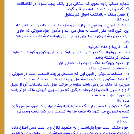
شماره حساب را به نحوی که اشکالی برای بانک ایجاد نشود، در تقاضانامه
ذکر کند و در بازداشت نامه نیز قید گردد.
❯ فصل هفتم - بازداشت اموال غیرمنقول
ماده 85
بازداشت اموال غیرمنقول اعم از اصل و مازاد به نحوی که در مواد 41 و 42
این آئین‌ نامه مقرر است به عمل می‌ آید و مأمور اجراء صورتی که حاوی
مراتب ذیل باشد روی نمونه چاپی برای اموال بازداشت شده ترتیب خواهد
داد:
الف - تاریخ و مفاد اجرائیه.
ب - محل وقوع ملک در شهرستان و بلوک و بخش و کوی و کوچه و شماره
ملک، اگر داشته باشد.
ج - حدود چهارگانه ملک و توصیف اجمالی آن.
د - مساحت تخمینی ملک.
ه- - مشخصات دیگر از قبیل این که مشتمل بر چند قسمت است در صورتی
که خانه مسکونی باشد و یا مشتمل بر چند ابنیه و متعلقات است. در
صورتی که ملک مزروعی باشد علاوه بر مراتب فوق باید متعلقات آن از قبیل
گاو و ماشین آلات و توضیحات دیگری که در تسهیل فروش ملک موثر باشد
در صورت مزبور قید شود.
ماده 86
هرگاه حدود یا قسمتی از ملک متنازع فیه باشد مراتب در صورتمجلس قید
شده و تصریح می‌ شود که طرف منازعه کیست و در کجا تحت رسیدگی
است.
ماده 87
اجراء مکلف است فوراً بازداشت را به متعهد ابلاغ و به ثبت محل اطلاع داده
و صورت وضعیت و جریان ثبتی ملک مورد بازداشت را از اداره ثبت بخواهد،