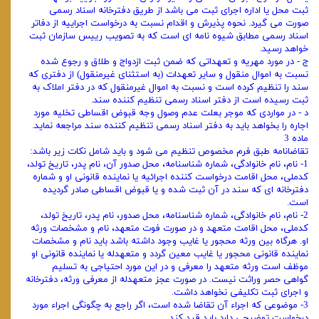
ثبت محل یا اداره اجرای ثبت می ‌باشد از طریق دفترخانه اسناد رسمی
صورت می‌ گیرد. نحوه پذیرش و اقدام نسبت به درخواست اجراییه از دفاتر
اسناد رسمی مطابق شیوه ‌نامه‌ ای است که به تصویب رییس سازمان ثبت
خواهد رسید.
ج - در مورد مهریه و تعهداتی که ضمن ثبت ازدواج و طلاق و رجوع شده
نسبت به اموال منقول و سایر تعهدات (به استثنای غیرمنقول) از دفتری که
سند را تنظیم کرده است و نسبت به اموال غیرمنقول که در دفتر املاک به
ثبت رسیده است از دفتر اسناد رسمی تنظیم کننده سند.
د - در مواردی که موجر بعلت عدم وصول وجه قبوض اقساطی تخلیه مورد
اجاره را بخواهد باید به دفتر اسناد رسمی تنظیم کننده سند مراجعه نماید.
ماده 3
تقاضانامه طبق فرم مخصوص تنظیم می‌ شود و باید شامل نکات زیر باشد:
1- نام، نام خانوادگی، شماره شناسنامه، محل صدور آن، نام پدر، تاریخ تولد،
کدملی، محل اقامت درخواست کننده اجرائیه یا نماینده قانونی او و شماره
دفترخانه‌ ای که سند در آن ثبت شده و یا قبوض اقساطی صادر گردیده
است.
2- نام، نام خانوادگی، شماره شناسنامه، محل صدور، نام پدر، تاریخ تولد،
کدملی، محل اقامت متعهد و در صورت فوت متعهد، نام و مشخصات ورثه
او. هرگاه بین ورثه محجور یا غایب وجود داشته باشد باید نام و مشخصات
نماینده قانونی محجور یا غایب معین گردد و متعهدله یا نماینده قانونی او
موظف است ورثه متعهد را معرفی و در این مورد احتیاجی به تسلیم
گواهی حصر وراثت نیست. در صورت عجز متعهدله از معرفی ورثه، دفترخانه
و اجرای ثبت تکلیفی نخواهد داشت.
3- موضوعی که اجراء آن تقاضا شده است، اگر راجع به چگونگی اجراء مورد
درخواست توضیحی دارد باید قید کند.