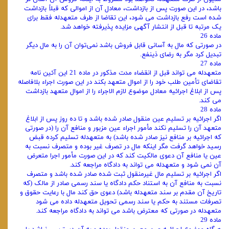
باشد، در این صورت پس از بازداشت، معادل آن از اموالی که قبلاً بازداشت
شده است رفع بازداشت می‌ شود، این تقاضا از طرف متعهدله فقط برای
یک مرتبه تا قبل از انتشار آگهی مزایده پذیرفته خواهد شد.
ماده 26
در صورتی که مال به آسانی قابل فروش باشد نمی‌توان آن را به مال دیگر
تبدیل کرد مگر به رضای ذینفع.
ماده 27
متعهدله می‌ تواند قبل از انقضاء مدت مذکور در ماده 21 این آئین‌ نامه
تقاضای تأمین طلب خود را از اموال متعهد بکند در این صورت اجراء بلافاصله
پس از ابلاغ اجرائیه معادل موضوع لازم الاجراء را از اموال متعهد بازداشت
می‌ کند.
ماده 28
اگر اجرائیه بر تسلیم عین منقول صادر شده باشد و تا ده روز پس از ابلاغ
متعهد آن را تسلیم نکند مأمور اجراء عین مزبور و منافع آن را (در صورتی
که اجرائیه بر منافع نیز صادر شده باشد) به متعهدله تسلیم کرده قبض
رسید خواهد گرفت مگر اینکه مال در تصرف غیر بوده و متصرف نسبت به
عین یا منافع آن دعوی مالکیت کند که در این صورت مأمور اجرا متعرض
آن نمی‌ شود و متعهدله می‌ تواند به دادگاه مراجعه کند.
اگر اجرائیه بر تسلیم مال غیرمنقول ثبت شده صادر شده باشد و متصرف
نسبت به منافع آن به استناد حکم دادگاه یا سند رسمی صادر از مالک (که
تاریخ آن مقدم بر سند متعهدله باشد) دعوی حق کند مال با رعایت حقوق و
تصرفات مستند به حکم یا سند رسمی تحویل متعهدله داده می‌ شود
متعهدله در صورتی که معترض باشد می‌ تواند به دادگاه مراجعه کند.
ماده 29