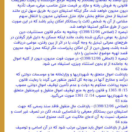
رأی نباشد به تقاضای بستانکار به وسیله مرجع اجراکننده با رعایت تشریفات
قانونی به فروش رفته و مازاد بر قیمت منزل مناسب عرفی، صرف تأدیه
دیون مدیون خواهد شد، مگر اینکه استیفای دین به طریق سهل تری مانند
استیفا از محل منافع بخش مازاد منزل مسکونی مدیون یا انتقال سهم
مشاعی از آن به شخص ثالث یا بستانکار امکان پذیر باشد که در این صورت
دین از طرق مذکور استیفا خواهد شد.
تبصره 2 (اصلاحی 1398/12/06)- چنانچه به حکم قانون مستثنیات دین
تبدیل به عوض دیگری شده باشد، مانند اینکه مسکن به دلیل قرار گرفتن در
طرح‌های عمرانی تبدیل به وجه گردد، یا در اثر از بین رفتن، عوضی دریافت
شده باشد، وصول دین از آن امکان پذیراست، مگر اینکه محرز شود مدیون
قصد تهیه موضوع نخستین را دارد.
تبصره 3 (الحاقی 1398/12/06)- در صورت فوت مدیون، دیون از کلیه اموال
به جامانده از او بدون استثناء چیزی، استیفاء می ‌شود.
ماده 62
بازداشت اموال متعلق به شهرداریها و وزارتخانه‌ ها و موسسات دولتی که
درآمد و مخارج آنها در بودجه کل کشور منظور می‌ گردد با رعایت قانون
نحوه پرداخت محکوم به دولت و عدم تأمین توقیف اموال دولتی مصوب
15/ 8/ 1365 و قانون راجع به منع توقیف اموال منقول و غیرمنقول متعلق
به شهرداریها مصوب 14/ 2/ 1361 صورت می‌‌گیرد.
ماده 63
(اصلاحی 1398/12/06) - بازداشت مال منقول فاقد سند رسمی که جهت
استیفای دین بستانکار معرفی یا شناسایی شده، لکن در تصرف غیر است و
متصرف نسبت به آن ادعای مالکیت می ‌کند، ممنوع است.
ماده 64
قبل از بازداشت اموال باید صورتی مرتب شود که در آن اسامی و توصیف