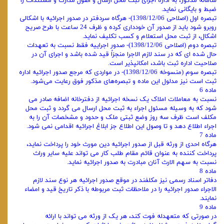
سامانه مذکور، به اداره اجرای ثبت محل ارسال و اصول مدارک و مستندات را
ضبط و بایگانی نماید.
تبصره اول (اصلاحی 1398/12/06)- هرگاه سردفتر در صدور اجرائیه با اشکالی
روبرو شود باید از صدور آن خودداری کرده و ظرف 24 ساعت با طرح صریح
اشکال، از ثبت محل استعلام و کسب تکلیف نماید.
تبصره دوم (اصلاحی 1398/12/06)- صدور اجراییه فقط نسبت به تعهدات
حال شده ‌ای که در سند لازم الاجرا منجزاً قید شده باشد و اجرای آن در
صلاحیت اداره ثبت باشد، امکانپذیر است.
تبصره سوم (منسوخه 1398/12/06)- در مواردی که مرجع صدور اجرائیه اداره
ثبت است نیز مدلول این ماده و تبصره‌های مذکور فوق رعایت می‌شود.
ماده 6
نسبت به معاملات املاک یک نسخه اجرائیه از دفترخانه اضافه صادر می‌
شود که به وسیله مسئول اجراء به ثبت محل ارسال می‌ گردد و ثبت محل
مکلف است ظرف سه روز وضع ثبتی ملک و حدود و مشخصات آن را به
اجراء اطلاع دهد و تا وصول این اطلاع جز ابلاغ اجرائیه اقدامی نمی‌ شود.
ماده 7
هرگاه احدی از ورثه قبل از صدور اجرائیه دین مورث خود را پرداخت نماید،
پرداخت کننده به عنوان قائم‌ مقام طلب کار می‌ تواند علیه سایر وراث
نسبت به سهم‌ الارث آنان مبادرت به صدور اجرائیه نماید.
ماده 8
دفاتر اسناد رسمی نیز مکلفند در موقع صدور اجرائیه هر نوع سند لازم‌
الاجراء صدور اجرائیه را در ملاحظات ثبت مربوطه با ذکر تاریخ قید و امضاء
نمایند.
ماده 9
در صورتی که متعهدله فوت کند، هر یک از ورثه می‌ تواند با ارائه