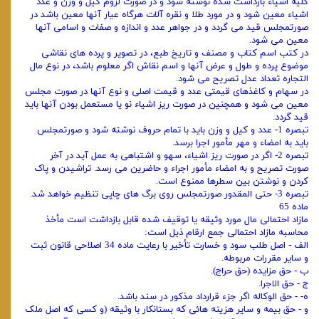
کلیه اشیاء بازداشت شده نوشته شود و در صورت لزوم کیل و وزن و عدد
اشیاء معین شود و در مورد طلا و نقره آلات هرگاه عیار آنها معین باشد در
صورتمجلس قید می‌ گردد و در جواهر عدد و اندازه و صفات و اسامی ‌آنها
معین می‌ شود.
در کتب اسم کتاب و مصنف و تاریخ طبع، در تصویر و پرده‌ های نقاشی
موضوع پرده و طول و عرض آنها و اسم نقاش اگر معلوم باشد، در نوع مال
التجاره تعداد عدل تصریح می‌ شود.
در سهام و کاغذهای قیمتی عدد و قیمت اصلی و نوع آنها در صورت مجلس
معین می‌ شود و همچنین در صورت ریز اشیاء نو یا مستعمل بودن آنها باید
قید گردد.
تبصره 1- عدد و کیل و وزن باید با تمام حروف نوشته شود و صورتمجلس
باید به امضاء و مهر مأمور اجرا برسد.
تبصره 2- اگر در صورت ریز اشیاء، سهو و اشتباهی به عمل آید در آخر
صورت تصریح و به امضاء مأمور اجراء و حاضرین می‌ رسد. تراشیدن و پاک
کردن و نوشتن بین سطرها ممنوع است.
تبصره 3- حتی المقدور صورتمجلس روی برگ‌ های چاپی تنظیم خواهد شد.
ماده 65
مازاد احتمالی مال مورد وثیقه یا توقیف شده قابل بازداشت است مأخذ
محاسبه مازاد احتمالی جمع ارقام ذیل است:
الف - اصل طلب سود و خسارت تأخیر با رعایت ماده 34 اصلاحی قانون ثبت
و سایر مقررات مربوطه.
ب - حق مزایده (حق حراج).
ج - حق الاجرا.
ه- - حق الوکاله اگر جزء قرارداد مذکور در سند باشد.
و - حق بیمه و سایر هزینه‌ هائی که بستانکار با وثیقه (و کسی که اصل ملک