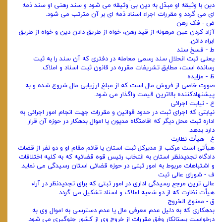
دین با وثیقه او مبدّل به دین بی‌ وثیقه می‌ شود و سند رهنی او سند ذمه
ای می‌ گردد و مقررات اجراء اسناد ذمه ای بر آن مترتب می‌ شود.
ض - فک رهن
آزاد کردن عین مرهونه از قید رهن، خواه از طریق دادن دین و خواه از طریق
ابراء دائن.
ط - فسخ سند
یعنی ثبت انحلال سند رسمی معامله در دفتری که آن سند را به ثبت
رسانده است، مطابق تشریفات مقرره در قانون ثبت اسناد و املاک.
ظ - مزایده
صورت خاصی از فروش مال است که از مبلغ ارزیابی مال شروع شده و به
پیشنهادکننده بالاترین قیمت واگذار می‌ شود.
ع - نیابت اجرائی
نیابتی که اجرای ثبت در حدود قوانین و مقررات جهت انجام امور اجرائی به
اداره ثبت محل دیگر که اقامتگاه مدیون یا اموال بدهکار در حوزه آن قرار
دارد بدهد.
غ - هیأت نظارت
هیأتی است مرکب از مدیرکل ثبت استان یا قائم مقام او و دو نفر از قضات
دادگاه تجدیدنظر استان به انتخاب رئیس قوه قضائیه که به کلیه اختلافات
و اشتباهات مربوط به امور ثبتی در حوزه قضائی استان رسیدگی می‌ نماید.
ف - شورای عالی ثبت
عالی ترین مرجع رسیدگی اداری در امور ثبتی که برای تجدیدنظر در آراء
هیأت نظارت که از دو شعبه املاک و اسناد تشکیل می‌ گردد.
ق - ممنوع‌ الخروج
بدهکاری که به دلیل عدم معرفی مال یا عدم دسترسی به اموال وی به
درخواست بستانکار وفق مقررات از خروج وی از کشور جلوگیری می‌ شود.