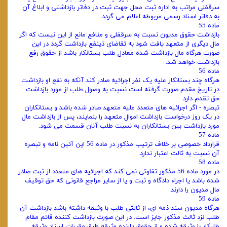
سرقفلی مراتب به اداره ثبت محل جهت ثبت در دفاتر بازداشتی و ابلاغ آن
به دفاتر اسناد رسمی مربوطه اعلام می‌ گردد.
ماده 55
بازداشت حقوق مدیون نسبت به سرقفلی و منافع مانع از این نیست که اگر
مال دیگری از متعهد یافت شود به تقاضای ذینفع بازداشت گردد در این
صورت هرگاه مال بازداشت شده معادل طلب بستانکار باشد از حقوق رفع
بازداشت خواهد شد.
ماده 56
هرگاه چند بستانکار علیه یک نفر اجرائیه صادر کند آنکه به نفع او بازداشت
در تاریخ مقدم صورت گرفته است نسبت به وصول طلب از مورد بازداشت
حق تقدم دارد.
تبصره - اگر اجرائیه‌ های متعدد علیه متعهد صادر شده باشد و بستانکاران
در یک روز درخواست بازداشت اموال متعهد را بنمایند، پس از بازداشت مال
مورد بازداشت بین بستانکاران به نسبت طلب آنان قسمت می‌ شود.
ماده 57
قرارداد خصوصی بر خلاف ترتیب مذکور در ماده 56 این آئین‌ نامه و تبصره
آن نسبت به ثالث اعتبار ندارد.
ماده 58
در مورد ماده 56 مذکور تفاوتی نمی‌ کند که اجرائیه‌ های متعدد از ثبت صادر
شده باشد یا اجراء دادگاه و ثبت و یا از سایر مراجع قانونی که حق توقیف
مال مدیون را دارند.
ماده 59
هرگاه مدیون سند ذمه‌ ای، از ثالثی طلب با وثیقه داشته باشد بازداشت آن
طلب نزد ثالث مذکور جایز است. در این صورت بازداشت کننده قائم‌ مقام
طلبکار با وثیقه شده و از حقوق دارنده وثیقه طبق مقررات اسناد وثیقه