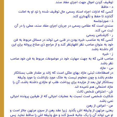
توقیف کردن اموال جهت اجرای مفاد سند.
د - حافظ
کسی که ادارات اجراء اسناد رسمی مال توقیف شده را نزد او به امانت
گذارند تا حفظ و نگهداری کند.
ذ - صورتجلسه
سندی است که مقامی رسمی در جریان اجرای مفاد سند، عملی را در آن
ثبت می‌ کند.
ر - کارشناس رسمی
کسی که به مناسب خبره بودن در فنی می‌ تواند در مسائل مربوط به فن
خود به عنوان صاحب نظر اظهارنظر کند و از مراجع ذی صلاح پروانه برای این
کار داشته باشد.
ز - خبره
صاحب فنی که به جهت مهارت خود در موضوعات مربوط به فن خود صاحب
نظر باشد.
س - مازاد
در اصطلاحات ثبتی مازاد بهای ملکی است که زائد بر مقدار طلب بستانکار
مقدم باشد و چون معلوم نیست به ملک مورد بازداشت یا مورد وثیقه
بستانکار اول بعد از مزایده برای پرداخت طلب او مازادی داشته باشد، آن را
مازاد احتمالی هم نامیده اند.
ش - اعتراض شخص ثالث
شکایت شخصی است نسبت به عملیات اجرائی که از طرفین پرونده اجرائی
نمی‌ باشد.
ص - اعراض از رهن
یعنی مرتهن از وثیقه اش بگذرد. زیرا عقد رهن از سوی مرتهن جائز است و
او می‌ تواند آن را یک جانبه فسخ کند و حق وثیقه اش را ساقط نماید. پس