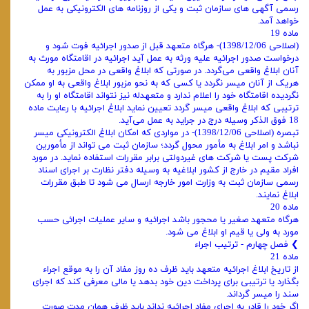
رسمی آگهی ‌های سازمان ثبت و یکی از روزنامه‌ های الکترونیکی به عمل
خواهد آمد.
ماده 19
(اصلاحی 1398/12/06)- هرگاه متعهد قبل از صدور اجرائیه فوت شود و
درخواست صدور اجرائیه علیه ورثه به عمل آید اجرائیه در اقامتگاه مورث به
آنان ابلاغ واقعی می‌گردد. در صورتی که ابلاغ واقعی در محل مزبور به
هریک از آنان میسر نگردد یا کسی که به نحو مزبور ابلاغ واقعی به او ممکن
نگردیده اقامتگاه خود را اعلام ندارد و متعهدله نیز نتواند اقامتگاه او را به
ترتیبی که ابلاغ واقعی میسر گردد تعیین نماید ابلاغ اجرائیه با رعایت ماده
18 فوق الذکر وسیله درج در جراید به عمل می‌آید.
تبصره (اصلاحی 1398/12/06)- در مواردی که امکان ابلاغ الکترونیکی میسر
نباشد و امر ابلاغ به مأمور محول گردد؛ سازمان ثبت می ‌تواند از مأمورین
شرکت پست یا شرکت ‌های غیردولتی برابر مقررات استفاده نماید. در مورد
افراد مقیم در خارج از کشور ابلاغیه به وسیله دفتر نظارت بر اجرای اسناد
رسمی سازمان ثبت به وزارت امور خارجه ارسال می ‌شود تا طبق مقررات
ابلاغ نمایند.
ماده 20
هرگاه متعهد صغیر یا محجور باشد اجرائیه و سایر عملیات اجرائی حسب
مورد به ولی یا قیم او ابلاغ می‌ شود.
❯ فصل چهارم - ترتیب اجراء
ماده 21
از تاریخ ابلاغ اجرائیه متعهد باید ظرف ده روز مفاد آن را به موقع اجراء
بگذارد یا ترتیبی برای پرداخت دین خود بدهد یا مالی معرفی کند که اجرای
سند را میسر گرداند.
اگر خود را قادر به اجرای مفاد اجرائیه نداند باید ظرف همان مدت صورت