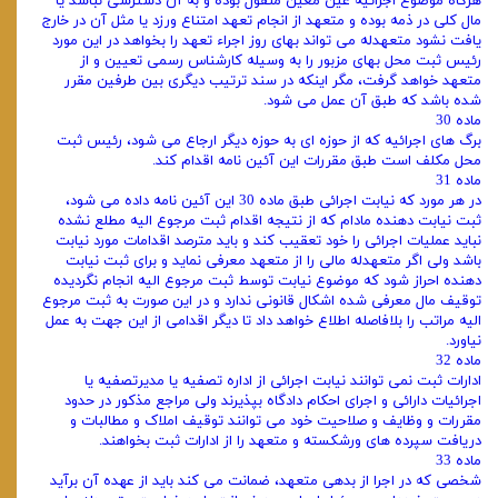
هرگاه موضوع اجرائیه عین معین منقول بوده و به آن دسترسی نباشد یا
مال کلی در ذمه بوده و متعهد از انجام تعهد امتناع ورزد یا مثل آن در خارج
یافت نشود متعهدله می‌ تواند بهای روز اجراء تعهد را بخواهد در این مورد
رئیس ثبت محل بهای مزبور را به وسیله کارشناس رسمی تعیین و از
متعهد خواهد گرفت، مگر اینکه در سند ترتیب دیگری بین طرفین مقرر
شده باشد که طبق آن عمل می‌ شود.
ماده 30
برگ‌ های اجرائیه که از حوزه‌ ای به حوزه دیگر ارجاع می‌ شود، رئیس ثبت
محل مکلف است طبق مقررات این آئین‌ نامه اقدام کند.
ماده 31
در هر مورد که نیابت اجرائی طبق ماده 30 این آئین‌ نامه داده می‌ شود،
ثبت نیابت دهنده مادام که از نتیجه اقدام ثبت مرجوع الیه مطلع نشده
نباید عملیات اجرائی را خود تعقیب کند و باید مترصد اقدامات مورد نیابت
باشد ولی اگر متعهدله مالی را از متعهد معرفی نماید و برای ثبت نیابت
دهنده احراز شود که موضوع نیابت توسط ثبت مرجوع الیه انجام نگردیده
توقیف مال معرفی شده اشکال قانونی ندارد و در این صورت به ثبت مرجوع
الیه مراتب را بلافاصله اطلاع خواهد داد تا دیگر اقدامی از این جهت به عمل
نیاورد.
ماده 32
ادارات ثبت نمی‌ توانند نیابت اجرائی از اداره تصفیه یا مدیرتصفیه یا
اجرائیات دارائی و اجرای احکام دادگاه بپذیرند ولی مراجع مذکور در حدود
مقررات و وظایف و صلاحیت خود می‌ توانند توقیف املاک و مطالبات و
دریافت سپرده‌ های ورشکسته و متعهد را از ادارات ثبت بخواهند.
ماده 33
شخصی که در اجرا از بدهی متعهد، ضمانت می‌ کند باید از عهده آن برآید