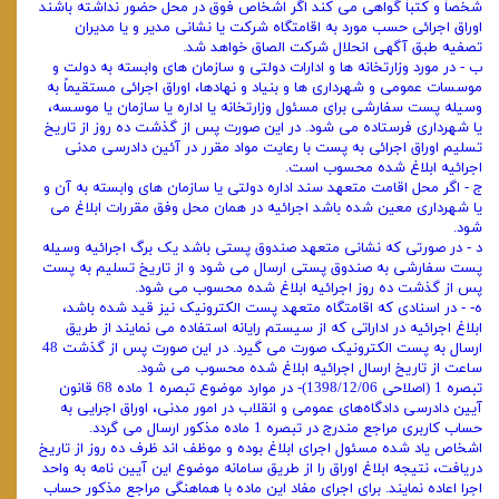
شخصاً و کتباً گواهی می‌ کند اگر اشخاص فوق در محل حضور نداشته باشند
اوراق اجرائی حسب مورد به اقامتگاه شرکت یا نشانی مدیر و یا مدیران
تصفیه طبق آگهی انحلال شرکت الصاق خواهد شد.
ب - در مورد وزارتخانه‌ ها و ادارات دولتی و سازمان‌ های وابسته به دولت و
موسسات عمومی و شهرداری‌ ها و بنیاد و نهادها، اوراق اجرائی مستقیماً به
وسیله پست سفارشی برای مسئول وزارتخانه یا اداره یا سازمان یا موسسه،
یا شهرداری فرستاده می‌ شود. در این صورت پس از گذشت ده روز از تاریخ
تسلیم اوراق اجرائی به پست با رعایت مواد مقرر در آئین دادرسی مدنی
اجرائیه ابلاغ شده محسوب است.
ج - اگر محل اقامت متعهد سند اداره دولتی یا سازمان‌ های وابسته به آن و
یا شهرداری معین شده باشد اجرائیه در همان محل وفق مقررات ابلاغ می‌
شود.
د - در صورتی که نشانی متعهد صندوق پستی باشد یک برگ اجرائیه وسیله
پست سفارشی به صندوق پستی ارسال می‌ شود و از تاریخ تسلیم به پست
پس از گذشت ده روز اجرائیه ابلاغ شده محسوب می‌ شود.
ه- - در اسنادی که اقامتگاه متعهد پست الکترونیک نیز قید شده باشد،
ابلاغ اجرائیه در اداراتی که از سیستم رایانه استفاده می‌ نمایند از طریق
ارسال به پست الکترونیک صورت می‌ گیرد. در این صورت پس از گذشت 48
ساعت از تاریخ ارسال اجرائیه ابلاغ شده محسوب می‌ شود.
تبصره 1 (اصلاحی 1398/12/06)- در موارد موضوع تبصره 1 ماده 68 قانون
آیین دادرسی دادگاه‌های عمومی و انقلاب در امور مدنی، اوراق اجرایی به‌
حساب کاربری مراجع مندرج در تبصره 1 ماده مذکور ارسال می‌ گردد.
اشخاص یاد شده مسئول اجرای ابلاغ بوده و موظف ‌اند‌ ظرف ده روز از تاریخ
دریافت، نتیجه ابلاغ اوراق را از طریق سامانه موضوع این آیین ‌نامه به واحد
اجرا اعاده نمایند. برای اجرای مفاد این ماده با هماهنگی مراجع مذکور حساب