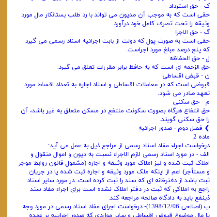
ک - حق استرداد
حقی است که به موجب آن مدیون می‌ تواند با رد طلب بستانکار مال مورد
وثیقه را تحت تصرف کامل خود درآورد.
گ - حق الاجرا
حقی است به صورت پول که دولت از بابت اجرائیه اسناد رسمی می‌ گیرد
که پنج درصد مبلغ مورد اجراست.
ل - حق الحفاظه
حق‌ الزحمه‌ ای است که به حافظ برابر مقررات تعلق می‌ گیرد.
ن - قبض اقساطی
قبوضی است که در معاملات اقساطی و اسناد اجاره به تعداد اقساط مورد
تعهد صادر می‌ شود.
م - حق سکنی
حق انتفاع هرگاه بصورت سکونت منتفع در مسکن متعلق به غیر باشد، آن
را حق سکنی گویند.
❯ فصل دوم - صدور اجرائیه
ماده 2
درخواست اجراء مفاد اسناد رسمی از مراجع ذیل به عمل می‌ آید:
الف - در مورد اسناد رسمی لازم الاجراء نسبت به دیون و اموال منقول و
املاک ثبت شده و نیز املاک مورد وثیقه و اجاره (مشمول قانون روابط موجر
و مستأجر) اعم از اینکه ملک مورد وثیقه و اجاره ثبت شده یا در جریان
ثبت باشد از دفترخانه‌ ای که سند را ثبت کرده است. در مورد سایر اسناد
راجع به املاکی که ثبت در دفتر املاک نشده است برای اجراء مفاد سند
ذینفع باید به دادگاه صالحه مراجعه کند.
ب (اصلاحی 1398/12/06)- درخواست اجرای مفاد اسناد رسمی در مورد وجه
یا مال موضوع قبوض اقساطی و سایر مواردی که صدور اجراییه بر عهده