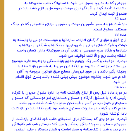
وجوهی که به تدریج وصول می‌ شود تا استهلاک طلب متعهدله به
مشارالیه تأدیه گردد و اگر نگهداری موقت وجوه مزبور لازم باشد باید در
صندوق ثبت ایداع گردد.
ماده 82
بازداشت هزینه سفر مأمورین دولت و حقوق و مزایای نظامیانی که در جنگ
هستند، ممنوع است.
ماده 83
از ح-قوق و مزایای کارکنان ادارات، سازمانها و موسسات دولتی یا وابسته به
دولت و شرکت‌ های دولتی و شهرداریها و بانک‌ها و شرکتها و نهادها و
بنیادها و بنگاه‌ های خصوصی و نظایر آن در صورتیکه دارای کسان واجب‌
النفقه باشند ربع و الّا ثلث توقیف می‌ شود.
تبصره - توقیف و کسر یک چهارم حقوق بازنشستگی یا وظیفه افراد موضوع
این ماده جایز است مشروط بر اینکه دین مربوط به شخص بازنشسته یا
وظیفه بگیر باشد و در مورد نیروهای مسلح طبق قوانین مربوطه به آنان
اقدام می‌ شود، چنانچه موضوع پیش بینی نشده باشد بشرح فوق اقدام
می‌ شود.
ماده 84
در مورد ماده قبل پس از ابلاغ بازداشت نامه به اداره متبوع مدیون یا کارگاه
رئیس اداره یا مسئول کارگاه و مسئول حسابداری (در موسساتی که مسئول
حسابداری دارد) باید در کسر و فرستادن مبلغ بازداشت شده طبق تقاضا
اقدام کند و گرنه برابر مقررات مسئول خواهد بود (این نکته باید در بازداشت
نامه نوشته شود).
تبصره - در مواردی که بستانکار برای استیفای طلب خود تقاضای بازداشت از
موجودی حساب و سپرده بانکی بدهکار را می‌ کند بایستی نام، نام خانوادگی
و نام پدر و شماره شناسنامه و محل اقامت و شغل بدهکار و حتی‌ المقدور