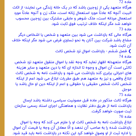
ماده 72
هرگاه متعهد یکی از زوجین باشد که در یک خانه زندگی می‌ نمایند؛ از اثاث
البیت آنچه که عادتاً مورد استعمال زنانه است، ملک زن و آنچه عادتاً مورد
استعمال مردانه است، ملک شوهر و مابقی مشترک بین زوجین محسوب
خواهد شد مگر اینکه خلاف ترتیب فوق ثابت شود.
ماده 73
هرگاه مالی که بازداشت می‌ شود بین متعهد و شخص یا اشخاص دیگر
مشاع باشد شرکت بین آنان به نحو تساوی فرض می‌ شود مگر اینکه خلاف
آن ثابت شود.
❯ فصل ششم - بازداشت اموال نزد شخص ثالث
ماده 74
هرگاه متعهدله اظهار نماید که وجه نقد یا اموال منقول متعهد نزد شخص
ثالثی است آن اموال و وجوه تا اندازه‌ ای که با دین متعهد و سایر هزینه‌
های اجرائی برابری کند بازداشت می‌ شود و بازداشت نامه به شخص ثالث
ابلاغ واقعی و نیز به متعهد هم طبق مقررات ابلاغ می‌ شود اعم از اینکه
شخص ثالث شخص حقیقی یا حقوقی و اعم از اینکه دین او حال باشد یا
موجل.
ماده 75
هرگاه ثالث مذکور در ماده قبل مصونیت سیاسی داشته باشد ارسال
بازداشت نامه از طریق دفتر نظارت و هماهنگی اجرای اسناد رسمی سازمان
ثبت صورت خواهد گرفت.
ماده 76
ابلاغ بازداشت نامه به شخص ثالث او را ملزم می‌ کند که وجه یا اموال
بازداشت شده را به صاحب آن ندهد و الّا معادل آن وجه یا قیمت آن اموال
را اداره ثبت از او وصول خواهد کرد این نکته در بازداشت نامه باید قید شود.