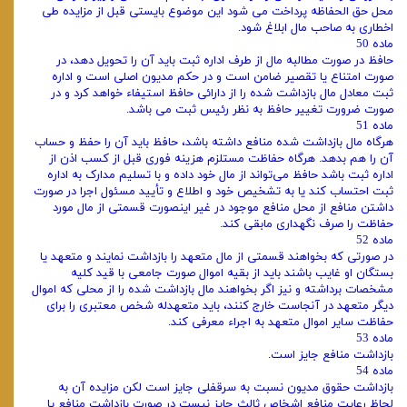
محل حق الحفاظه پرداخت می‌ شود این موضوع بایستی قبل از مزایده طی
اخطاری به صاحب مال ابلاغ شود.
ماده 50
حافظ در صورت مطالبه مال از طرف اداره ثبت باید آن را تحویل دهد، در
صورت امتناع یا تقصیر ضامن است و در حکم مدیون اصلی است و اداره
ثبت معادل مال بازداشت شده را از دارائی حافظ استیفاء خواهد کرد و در
صورت ضرورت تغییر حافظ به نظر رئیس ثبت می‌ باشد.
ماده 51
هرگاه مال بازداشت شده منافع داشته باشد، حافظ باید آن را حفظ و حساب
آن را هم بدهد. هرگاه حفاظت مستلزم هزینه فوری قبل از کسب اذن از
اداره ثبت باشد حافظ می‌تواند از مال خود داده و با تسلیم مدارک به اداره
ثبت احتساب کند یا به تشخیص خود و اطلاع و تأیید مسئول اجرا در صورت
داشتن منافع از محل منافع موجود در غیر اینصورت قسمتی از مال مورد
حفاظت را صرف نگهداری مابقی کند.
ماده 52
در صورتی که بخواهند قسمتی از مال متعهد را بازداشت نمایند و متعهد یا
بستگان او غایب باشند باید از بقیه اموال صورت جامعی با قید کلیه
مشخصات برداشته و نیز اگر بخواهند مال بازداشت شده را از محلی که اموال
دیگر متعهد در آنجاست خارج کنند، باید متعهدله شخص معتبری را برای
حفاظت سایر اموال متعهد به اجراء معرفی کند.
ماده 53
بازداشت منافع جایز است.
ماده 54
بازداشت حقوق مدیون نسبت به سرقفلی جایز است لکن مزایده آن به
لحاظ رعایت منافع اشخاص ثالث جایز نیست در صورت بازداشت منافع یا