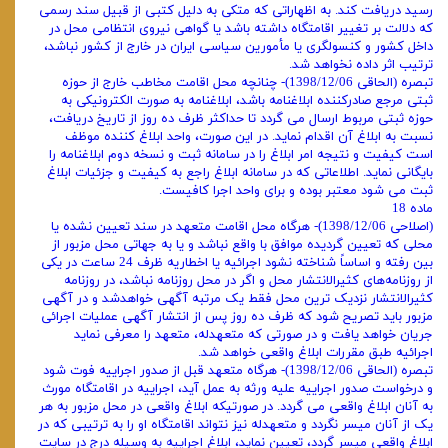
رسید دریافت کند. به اظهاراتی که متکی به دلیل کتبی از قبیل سند رسمی
که دلالت بر تغییر اقامتگاه داشته باشد یا گواهی نیروی انتظامی محل در
داخل کشور و کنسولگری یا مأمورین سیاسی ایران در خارج از کشور نباشد،
ترتیب اثر داده نخواهد شد.
تبصره (الحاقی 1398/12/06)- چنانچه محل اقامت مخاطب خارج از حوزه
ثبتی مرجع صادرکننده ابلاغنامه باشد، ابلاغنامه به صورت الکترونیکی به
حوزه ثبتی مربوط ارسال می‌ گردد تا حداکثر ظرف ده روز از تاریخ دریافت،
نسبت به ابلاغ آن اقدام نماید. در این صورت، واحد ابلاغ‌ کننده موظف
است کیفیت و نتیجه امر ابلاغ را در سامانه ثبت و نسخه دوم ابلاغنامه را
بایگانی نماید. اطلاعاتی که در سامانه ابلاغ راجع به کیفیت و جزئیات ابلاغ
ثبت می ‌شود معتبر بوده و برای واحد اجرا کافیست.
ماده 18
(اصلاحی 1398/12/06)- هرگاه محل اقامت متعهد در سند تعیین نشده یا
محلی که تعیین گردیده موافق با واقع نباشد و یا به جهاتی محل مزبور از
بین رفته و اساساً شناخته نشود اجرائیه یا اخطاریه ظرف 24 ساعت در یکی
از روزنامه‌های کثیرالانتشار محل و اگر در محل روزنامه نباشد، در روزنامه
کثیرالانتشار نزدیک ترین محل فقط یک مرتبه آگهی خواهدشد و در آگهی
مزبور باید تصریح شود که ظرف ده روز پس از انتشار آگهی عملیات اجرائی
جریان خواهد یافت و در صورتی که متعهدله، متعهد را معرفی نماید
اجرائیه طبق مقررات ابلاغ واقعی خواهد شد.
تبصره (الحاقی 1398/12/06)- هرگاه متعهد قبل از صدور اجراییه فوت شود
و درخواست صدور اجراییه علیه ورثه به عمل آید، اجراییه در اقامتگاه مورث
به آنان ابلاغ واقعی می ‌گردد. در صورتیکه ابلاغ واقعی در محل مزبور به هر
یک از آنان میسر نگردد و متعهدله نیز نتواند اقامتگاه او را به ترتیبی که در
ابلاغ واقعی میسر گردد، تعیین نماید، ابلاغ اجراییه به ‌وسیله درج در سایت