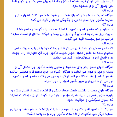
در مقابل طلب او توقیف شده است) پرداخته و برابر مقررات این آئین‌ نامه
حق وصول آن را از متعهد دارد.
ماده 66
هرگاه نسبت به اشیائی که بازداشت می‌ شود اشخاص ثالث اظهار حقی
نمایند مأمور اجرا اسم مدعی و چگونگی اظهار را قید می‌ کند.
ماده 67
در مواردی که متعهدله و متعهد یا نماینده دادسرا و گواهان حاضر باشند
صورت ریز اشیاء به امضای آنها نیز می‌ رسد و هرگاه امتناع از امضاء نمایند
مراتب در صورتجلسه قید می‌ گردد.
ماده 68
اشخاص مذکور در ماده قبل می‌ توانند ایرادات خود را در باب صورتمجلس
تنظیم شده به مأمور اجراء اظهار نمایند مأمور اجراء آن اظهارات را با جهات
رد و قبول آن در صورتمجلس قید می‌ نماید.
ماده 69
هرگاه اموال منقول در جای محفوظ و معین باشد مأمور اجرا مدخل آن را
بسته و مهر و موم می‌ نماید و هرگاه اشیاء در جای محفوظ و معینی نباشد
به هر کدام از اشیاء کاغذی الصاق کرده و مهر می‌ کند، متعهدله و متعهد
نیز می‌ توانند پهلوی مهر مأمور اجراء را مهر نمایند.
ماده 70
هرگاه طول مدت بازداشت باعث فساد بعضی از اشیاء شود از قبیل فرش و
پارچه‌ های پشمی و غیره اشیاء مزبور را باید جدا کرده طوری بازداشت نمایند
که بتوان سرکشی و مراقبت نمود.
ماده 71
هر یک از متعهدله و متعهد که موقع عملیات بازداشت حاضر باشد و ایرادی
ننماید دیگر حق شکایت از اقدامات مأمور اجراء را نخواهد داشت.