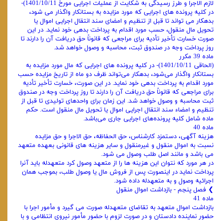
لازم الاجرا و طرز رسیدگی به شکایت از عملیات اجرایی مورخ 1401/10/11)-
در کلیه پرونده‌ های اجرایی که مورد مزایده به بستانکار واگذار می ‌شود،
بدهکار می‌ تواند تا قبل از تنظیم و امضای سند انتقال اجرایی اموال یا
تحویل مال منقول، حسب مورد اقدام به پرداخت بدهی خود نماید. در این
صورت خسارت تأخیر تأدیه برای مراجعی که قانوناً حق دریافت آن را دارند تا
روز پرداخت وجه در صندوق ثبت، محاسبه و وصول خواهد شد.
ماده 39 مکرر
(الحاقی 1401/10/11)- در کلیه پرونده های اجرایی که مال مورد مزایده به
بستانکار واگذار می‌شود، بدهکار می‌تواند ظرف دو ماه از تاریخ مزایده حسب
مورد اقدام به پرداخت بدهی خود نماید. در این صورت، خسارت تأخیر تأدیه
برای مراجعی که قانوناً حق دریافت آن را دارند تا روز پرداخت وجه در صندوق
ثبت محاسبه و وصول خواهد شد. این زمان برای واحدهای تولیدی تا قبل از
تنظیم و امضاء سند انتقال اجرایی اموال یا تحویل مال منقول است. حکم
ماده شامل کلیه پرونده‌های اجرایی جاری می‌باشد.
ماده 40
هزینه آگهی، دستمزد کارشناس، حق الحفاظه، حق الاجرا و حق مزایده
نسبت به اموال منقول و غیرمنقول و سایر هزینه‌ های قانونی بعهده متعهد
می‌ باشد و مانند اصل طلب وصول می‌ شود.
در هر مورد که نتوان این هزینه‌ ها را از متعهد وصول کرد متعهدله باید آنرا
پرداخت نماید در اینصورت پس از فروش مال یا وصول طلب، بموجب همان
اجرائیه وصول و به متعهدله داده شود.
❯ فصل پنجم - بازداشت اموال منقول
ماده 41
بازداشت اموال متعهد به تقاضای متعهدله صورت می‌ گیرد و مأمور اجرا با
حضور نماینده دادستان و در صورت لزوم با حضور مأمور نیروی انتظامی و با