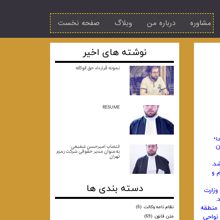
مشاوره
درباره من
وبلاگ
صفحه نخست
نوشته های اخیر
نمونه قرارداد حق الوکاله
RESUME
ی،
ن
انتصاب امیرحسن شفیعی
به‌عنوان مدیر حقوقی شرکت زمزم
تهران
د.
1355 در سازمان ادغام و
دسته بندی ها
تی استانها، موضوع ماده 6 قانون تشکیل وزارت
ه سازمانهای منطقه
نظام نامه وکالت
(6)
نواحی
متن قانون
(69)