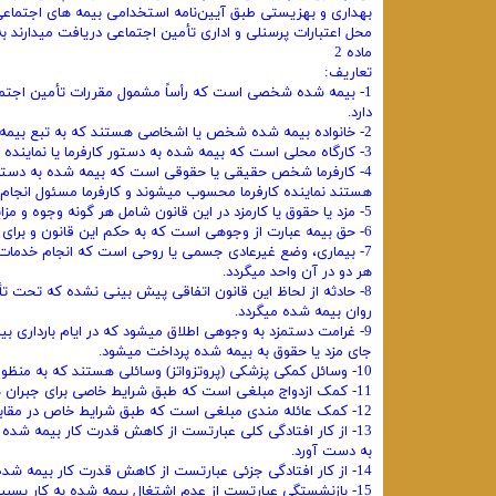
بهداری و بهزیستی طبق آیین‌نامه استخدامی بیمه های اجتماعی ا
محل اعتبارات پرسنلی و اداری تأمین اجتماعی دریافت میدارند ب
‌ماده 2
تعاریف:
1- بیمه شده شخصی است که رأساً مشمول مقررات تأمین اجتماعی 
دارد.
2- خانواده بیمه شده شخص یا اشخاصی هستند که به تبع بیمه شده از مزایای موضوع این قانون استفاده میکنند.
3- کارگاه محلی است که بیمه شده به دستور کارفرما یا نماینده او در آنجا کار میکند.
4- کارفرما شخص حقیقی یا حقوقی است که بیمه شده به دستور یا 
هستند نماینده کارفرما محسوب میشوند و کارفرما مسئول انجام ک
5- مزد یا حقوق یا کارمزد در این قانون شامل هر گونه وجوه و مزایای نقدی یا غیرنقدی مستمر است که در مقابل کار به بیمه شده داده میشود.
6- حق بیمه عبارت از وجوهی است که به حکم این قانون و برای استفاده از مزایای موضوع آن به سازمان پرداخت میگردد.
7- بیماری، وضع غیرعادی جسمی‌ یا روحی است که انجام خدمات 
هر دو در آن واحد میگردد.
8- حادثه از لحاظ این قانون اتفاقی پیش ‌بینی نشده که تحت تأ
روان بیمه شده میگردد.
9- غرامت دستمزد به وجوهی اطلاق میشود که در ایام بارداری بی
جای مزد یا حقوق به بیمه شده پرداخت میشود.
10- وسائل کمکی پزشکی (‌پروتزواتز) وسائلی هستند که به منظور اعاده سلامت یا برای جبران نقص جسمانی یا تقویت یکی از حواس به کار ‌میروند.
11- کمک ازدواج مبلغی است که طبق شرایط خاصی برای جبران هزینه‌ های ناشی از ازدواج به بیمه شده پرداخت میگردد.
12- کمک عائله ‌مندی مبلغی است که طبق شرایط خاص در مقابل عائله ‌مندی توسط کارفرما به بیمه شده پرداخت میشود.
13- از کار افتادگی کلی عبارتست از کاهش قدرت کار بیمه ‌شده 
به دست آورد.
14- از کار افتادگی جزئی عبارتست از کاهش قدرت کار بیمه شده به نحوی که با اشتغال به کار سابق یا کار دیگر فقط قسمتی از درآمد خود را به دست آورد.
15- بازنشستگی عبارتست از عدم اشتغال بیمه شده به کار بسبب رسیدن به سن بازنشستگی مقرر در این قانون.