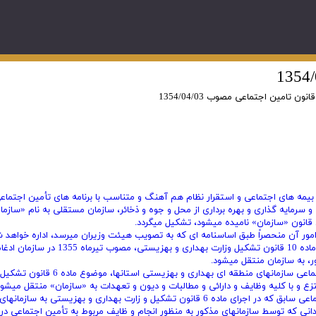
قانون تامین اجتماعی مصوب 1354/04/03
 گسترش انواع بیمه های اجتماعی و استقرار نظام هم آهنگ و متناسب با برنامه های تأمین اجتماع
سرمایه گذاری و بهره برداری از محل و جوه و ذخائر، سازمان مستقلی به نام «سازما
 قانون «سازمان» نامیده میشود، تشکیل میگردد.
ور آن منحصراً طبق اساسنامه ای که به تصویب هیئت وزیران میرسد، اداره خواهد ش
تبصره 1 [الحاقی 1358/04/28]- صندوق تأمین اجتماعی موضوع ماده 10 قانون تشکیل وزارت بهداری و بهزیستی، مصوب تیرماه 
ر، به سازمان منتقل میشود.
تبصره 2 [الحاقی 1358/04/28]- کلیه واحدهای اجرائی تأمین اجتماعی سازمانهای منطقه ای بهداری و بهزیس
تبصره 3 [الحاقی 1358/04/28]- کلیه کارکنان سازمان تأمین اجتماعی سابق که در اجرای ماده 6 قانون تشکیل و زارت بهداری و بهزیستی ب
انی که توسط سازمانهای مذکور به منظور انجام و ظایف مربوط به تأمین اجتماعی در 