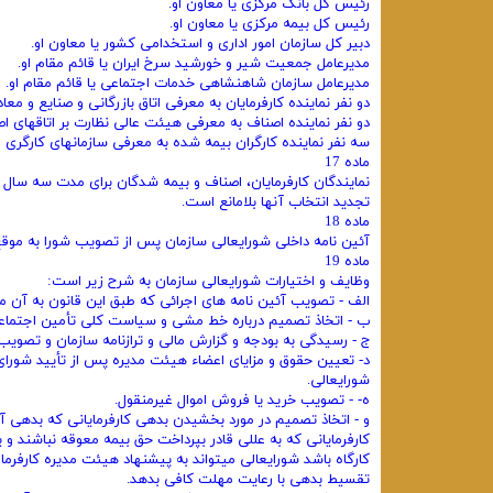
رئیس کل بانک مرکزی یا معاون او.
رئیس کل بیمه مرکزی یا معاون او.
دبیر کل سازمان امور اداری و استخدامی‌ کشور یا معاون او.
مدیرعامل جمعیت شیر و خورشید سرخ ایران یا قائم ‌مقام او.
مدیرعامل سازمان شاهنشاهی خدمات اجتماعی یا قائم‌ مقام او.
دو نفر نماینده کارفرمایان به معرفی اتاق بازرگانی و صنایع و معاد
دو نفر نماینده اصناف به معرفی هیئت عالی نظارت بر اتاقهای ا
سه نفر نماینده کارگران بیمه شده به معرفی سازمانهای کارگری و 
ماده 17
نمایندگان کارفرمایان، اصناف و بیمه‌ شدگان برای مدت سه سال
تجدید انتخاب آنها بلامانع است.
ماده 18
آئین‌ نامه داخلی شورایعالی سازمان پس از تصویب شورا به موقع
ماده 19
وظایف و اختیارات شورایعالی سازمان به شرح زیر است:
الف - تصویب آئین ‌نامه ‌های اجرائی که طبق این قانون به آن
ب - اتخاذ تصمیم درباره خط مشی و سیاست کلی تأمین اجتماعی
ج - رسیدگی به بودجه و گزارش مالی و ترازنامه سازمان و تصویب
د- تعیین حقوق و مزایای اعضاء هیئت مدیره پس از تأیید شورای
شورایعالی.
ه- - تصویب خرید یا فروش اموال غیرمنقول.
و - اتخاذ تصمیم در مورد بخشیدن بدهی کارفرمایانی که بدهی آن
‌کارفرمایانی که به عللی قادر بپرداخت حق بیمه معوقه نباشند و 
کارگاه باشد شورایعالی میتواند به پیشنهاد هیئت مدیره کارفرما 
تقسیط بدهی با رعایت مهلت کافی بدهد.