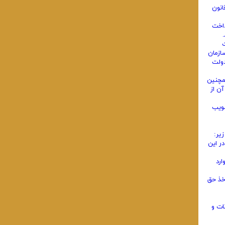
انون
د پرداخت
ت
ازمان
دولت
اشخاص حقیقی باشند و همچنین
و اصلاحات بعدی آن از
صویب
ر این
ارد
خ و‌ مأخذ حق
ات و