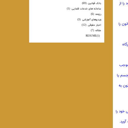
را از
بانک قوانین
(69)
سامانه های خدمات قضایی
(1)
رزومه
(6)
ویدیوهای آموزشی
(3)
ون را
اخبار حقوقی
(12)
مقاله
(7)
RESUME
(1)
اه‌
 موجب
جسم یا
ون به
 خود را