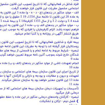
ماده 7
افراد شاغل در فعالیتهائی که تا تاریخ تصویب این قانون مشمول 
اجتماعی مشمول مقررات این قانون قرار خواهند گرفت.
الف - موارد مذکور در
شده 4 ٪ و دولت 2 ٪ و از سال 1355 کارفرما14 ٪ و بیمه شده 5 ٪ و دولت 2 ٪ میپردازند.
ب - موارد مذکور در بندهای ‌
فراهم نموده باشد. الزام کارفرمایان یا افرادی که به موجب این 
طریق انتشار آگهی ‌در روزنامه و یا کتباً اعلام میشود.
ماده 8
بیمه افراد و شاغلین فعالیتهائی که تا تاریخ تصویب این قانون ب
روستائیان قرار گرفته اند با توجه به مقررات این قانون ادامه خو
تبصره - شرایط مربوط به ادامه تمام و یا قسمتی از بیمه‌ های مق
‌شدگان خارج شوند بموجب آئین ‌نامه مربوط تعیین خواهد گردید و
ماده 9
انجام تعهدات ناشی از موارد مذکور در بندهای (‌الف و ب) ماده
ماده 10
از تاریخ اجرای این قانون سازمان بیمه ‌های اجتماعی و سازمان 
تعهدات و دیون و مطالبات و بودجه و دارائی و کارکنان آنها با ح
ماده 13 این قانون معتبر خواهد بود به سازمان منتقل میگردند.
ماده 11
تأسیسات و تجهیزات درمان سازمان بیمه‌ های اجتماعی که از مح
درمانی قرار میگیرد.
‌تبصره - کارکنان واحدهای درمانی مذکور در این ماده با حفظ ح
❯ فصل دوم - ارکان و تشکیلات