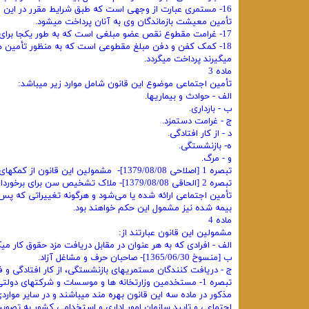
16- مستمری عبارت از وجهی است که طبق شرایط مقرر در این قا
تأمین معیشت بازماندگان وی به آنان پرداخت میشود.
17- غرامت مقطوع نقص عضو مبلغی است که به طور یکجا برای جبران نقص عضو یا جبران تقلیل درآمد بیمه شده به شخص او داده میشود.
18- کمک کفن و دفن مبلغ مقطوعی است که به منظور تأمین هزین
میگیرند پرداخت میگردد.
ماده 3
تأمین اجتماعی موضوع این قانون شامل موارد زیر میباشد:
الف - حوادث و بیماریها.
ب - بارداری.
ج - غرامت دستمزد.
د - از کار افتادگی.
ه- بازنشستگی.
‌و - مرگ.
تبصره 1 [اصلاحی 1379/08/08]- مشمولین این قانون از کمکهای ازدواج و عائله‌ مندی طبق مقررات مربوط برخوردار خواهند شد.
تبصره 2 [الحاقی 1379/08/08]- ملاک تشخی
تأمین اجتماعی ‌ارائه شده یا می‌شود و هرگونه تغییراتی که پس 
بیمه شده نیز مشمول این حکم خواهند بود.
‌ماده 4
مشمولین این قانون عبارتند از:
الف - افرادی که به هر عنوان در مقابل دریافت مزد حقوق کار میک
ب [منسوخ 1365/06/30]- صاحبان حرف و مشاغل آزاد.
ج - دریافت‌ کنندگان مستمریهای بازنشستگی، از کار افتادگی و 
تبصره 1- مستخدمین وزارتخانه ‌ها و موسسات و شرکتهای د
مذکور در ماده سه این قانون بهره‌ مند میباشند و در سایر مواردی
اجتماعی و تایید سازمان امور اداری و استخدامی ‌کشور به تصوی