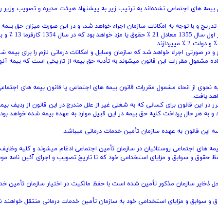
بیمه‌ های اجتماعی نشده‌اند به ترتیب زیر به پیشنهاد هیئت مدیره و تصویب ‌وزیر رف
 بندهای (ج - د - ه - و) ماده 3 این قانون به تدریج و با توجه به امکانات سازمان اجراء خواهد شد، و در این صورت میزان‌ حق بی
به ماده 28 این قانون تا خاتمه سال 1354، 19 ٪ حقوق یا مزد و از اول سال 1355 معادل 21 ٪ ح
الف و ب ماده 3 این قانون به تدریج و در صورتی اجراء خواهد شد که سازمان وسایل و امکانات درمانی لازم را برای‌ بیمه 
ماده مشمول مقررات این قانون میشوند به تأدیه حق بیمه از تاریخی است که بیمه آنها
ه نحوی از انحاء مشمول مقررات قانون بیمه‌ های اجتماعی یا قانون بیمه‌ های‌ اجتماع
اهد یافت.
رر در این قانون برای کسانی که به شغلی غیر از علل مندرج در این قانون از ردیف‌ بیم
 به هر حال پرداخت کلیه حق بیمه در این قبیل موارد به عهده بیمه شده خواهد‌ بود.
 سه این قانون به عهده سازمان تأمین خدمات درمانی میباشد.
بیمه ‌های اجتماعی روستائیان در سازمان تأمین اجتماعی ادغام میشوند و‌ کلیه وظایف 
فظ حقوق و سوابق و مزایای استخدامی ‌خود که تا تاریخ تصویب و ‌اجرای آئین ‌نامه م
ل ذخایر سازمان مذکور تأمین شده است با حفظ مالکیت در اختیار‌ سازمان تأمین خد
قوق و سوابق و مزایای استخدامی خود به سازمان تأمین خدمات درمانی منتقل خواهند ش