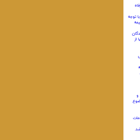
اه
مه با توجه
قوق یا مزد خواهد بود که در سال 1354 کارفرما 13 ٪ و بیمه
‌شدگان
 از
ی
ه
و
وضوع
مات
د.