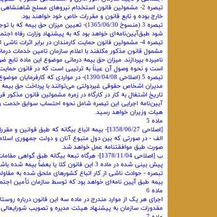
تبصره 2- مشمولین قانون استخدام نیروهای مسلح شاهنشاهی
خارج بوده و تابع قانون و مقررات خاص خود خواهند بود.
شود طبق‌آیین‌نامه‌ای خواهد بود که به پیشنهاد وزارت رفاه اج
‌تبصره 4- مشمولین قانون حمایت کارمندان در برابر اثرات ن
مشمول قانون مذکور مکلفند با اعلام سازمان تامین خدمات درم
نامبرده بپردازند. میزان حق بیمه درمانی موضوع این ماده تاب
است و نحوه وصول آن عیناً به ترتیبی است که در قانون حمایت کا
تاریخ اشتغال به کار در کارگاه در زمره مشمولین قانون مذکور قرار
آیین‌نامه اجرایی این تبصره شامل نحوه احتساب سوابق خدمت و 
هیات وزیران خواهد رسید.
ماده 5
[اصلاحی 1358/06/27]- بیمه اتباع بیگانه که طبق قوانین و مقررات مربوط در ایران به کار اشتغال دارند تابع مقررات این قانون خواهد بود مگر در موارد زیر:
الف - در صورتی که بین دول متبوع آنان و دولت جمهوری اسلامی 
صورت طبق موافقتنامه عمل خواهد شد.
ب [اصلاحی 1378/11/04]- هرگاه تبعه بیگانه طب
پیش بینی شده در ماده 3 این قانون کلا یا بعضاً بیمه شده باشند که در این صورت در همان موارد از شمول مقررات این قانون معاف میباشند.
بیمه طبق آیین نامه‌ای خواهد بود که توسط سازمان تأمین اجت
ماده 6
اجرای هر یک از موارد مندرج در ماده سه این قانون درباره روستا
مقدورات سازمان به پیشنهاد هیئت مدیره و تصویب شورایعالی سازمان با توجه به م