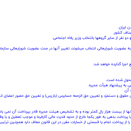
ن ایران.
صناف کشور.
دو نفر از سایر گروهها بانتخاب وزیر رفاه اجتماعی.
 به عضویت شورایعالی انتخاب میشوند، تغییر آنها در مدت عضویت ‌شورایعالی سازما
 اجرا گذارده خواهد شد.
 محول شده است.
 به پیشنهاد هیأت مدیره.
 آن.
 حقوق و دستمزد و تعیین حق‌ الزحمه حسابرس (‌بازرس) و تعیین حق حضور ‌اعضای ان
ها از بیست هزار رال کمتر بوده و به تشخیص هیئت مدیره قادر بپرداخت آن‌ نمی‌ باش
یا پرداخت بدهی به طور یکجا خارج از حدود قدرت مالی کارفرما و موجب تعطیل و‌ یا وق
را از پرداخت تمام یا قسمتی از خسارات مقرر در این قانون معاف دارد ‌همچنین ترتیبی