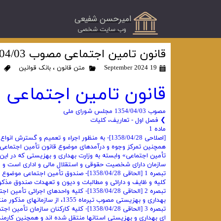
امیرحسن شفیعی
​وب سایت شخصی
قانون تامین اجتماعی مصوب 1354/04/03
19 September 2024
متن قانون
،
بانک قوانین
قانون تامین اجتماعی
مصوب 1354/04/03 مجلس شورای ملی
❯ فصل اول - تعاریف، کلیات
ماده 1
[اصلاحی 1358/04/28]- به منظور اجراء و تعمیم و
همچنین تمرکز وجوه و درآمدهای موضوع قانون تأمین اجتماعی و 
تأمین اجتماعی» وابسته به وزارت بهداری و بهزیستی که در این
سازمان دارای شخصیت حقوقی و استقلال مالی و اداری است و ام
کلیه و ظایف و دارائی و مطالبات و دیون و تعهدات صندوق مذکو
بهداری و بهزیستی مصوب تیرماه 1355، از سازمانهای مذکور منتزع و با کلیه وظایف و دارائی و مطالبات و دیون و تعهدات به «سازمان» منتقل میشود.
ای بهداری و بهزیستی استانها منتقل شده اند و همچنین کارمند