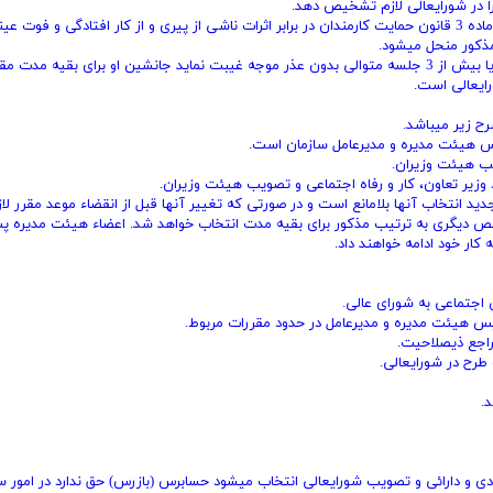
را در شورایعالی لازم تشخیص دهد.
تبصره 1- وظایف و اختیارات شورایعالی تأمین اجتماعی موضوع ماده 3 قانون حمایت کارمندان در برابر اثرات ناشی از پیری و از کار افتادگی و ‌فوت عی
ذکور منحل میشود.
تبصره 2- هرگاه‌ هر یک از اعضاء شورایعالی استعفا یا فوت کند یا بیش از 3 جلسه متوالی بدون عذر موجه غیبت نماید جانشین او برای بقیه‌ 
ایعالی است.
ئیس هیئت مدیره و مدیرعامل سازمان است.
ب هیئت ‌وزیران.
د وزیر تعاون، کار و رفاه اجتماعی و تصویب هیئت وزیران.
نتخاب آنها بلامانع است و در صورتی که تغییر آنها قبل از انقضاء موعد ‌مقرر لاز
ص دیگری به ترتیب مذکور برای بقیه مدت انتخاب خواهد شد. اعضاء هیئت ‌مدیره پ
ار خود ادامه خواهند داد.
دی و دارائی و تصویب شورایعالی انتخاب میشود حسابرس (‌بازرس) حق ندارد در امور س