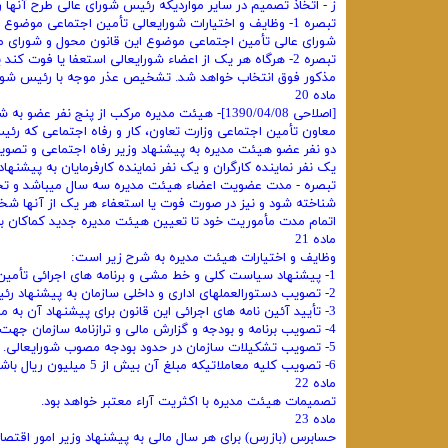
ز - اتخاذ تصمیم در سایر مواردیکه رئیس شورای عالی طرح آنها 
شورای عالی تأمین اجتماعی موضوع این قانون محول و شورای م
مذکور فوق انتخاب خواهد شد. تشخیص عذر موجه با رئیس شور
ماده 20
[اصلاحی 1390/04/08]- هیئت مدیره مرکب از پنج نفر عضو به شرح زیر میباشد.
معاون تأمین اجتماعی وزارت تعاون، کار و رفاه اجتماعی که ر
دو نفر عضو هیئت مدیره به پیشنهاد وزیر رفاه اجتماعی و تصوی
یک نفر نماینده کارگران و یک نفر نماینده کارفرمایان به پیشنها
تبصره - مدت عضویت اعضاء هیئت مدیره سه سال میباشد و تجدید ا
شناخته شود و نیز در صورت فوت یا استعفاء هر یک از آنها شخ
اتمام مدت مأموریت خود تا تعیین هیئت مدیره جدید کماکان به ک
ماده 21
وظایف و اختیارات هیئت مدیره به شرح زیر است:
1- پیشنهاد سیاست کلی و خط مشی و برنامه‌ های اجرائی تأمین اجتماعی به شورای عالی.
2- تصویب دستورالعملهای اداری و داخلی سازمان به پیشنهاد رئیس هیئت مدیره و مدیرعامل در حدود مقررات مربوط.
3- تأیید آئین‌ نامه‌ های اجرائی این قانون برای پیشنهاد آن به مراجع ذیصلاحیت.
4- تصویب برنامه و بودجه و گزارش مالی و ترازنامه سازمان جهت طرح در شورایعالی.
5- تصویب تشکیلات سازمان در حدود بودجه مصوب شورایعالی.
6- تصویب کلیه معاملاتیکه مبلغ آن بیش از 5 میلیون ریال باشد.
ماده 22
تصمیمات هیئت مدیره با اکثریت آراء معتبر خواهد بود.
ماده 23
حسابرس (‌بازرس) برای هر سال مالی به پیشنهاد وزیر امور اقتصا