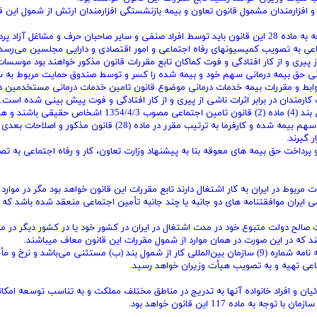
 و افزارمندان مشمول قانون تعاون و بیمه بازنشستگی افزارمندان ارتش از شمول ‌این ق
تبصره 3 (منسوخ 1365/06/30)- تعیین میزان حق بیمه که با توجه به ماده 28 این قانون باید توسط افراد صنفی و سایر صاحبان حرف و مشاغل آزا
تماعی به تصویب کمیسیونهای رفاه اجتماعی و امور اقتصادی و دارایی مجلسین می‌رسد.
اشی از پیری و از کار افتادگی و فوت کماکان تابع مقررات قانون مذکور خواهند بود ‌موسسا
انی حق بیمه درمانی سهم خود و بیمه شده را کسر و توسط صندوق حمایت‌ مربوط به س
ع ضوابط و مقررات بیمه خدمات درمانی موضوع قانون تامین خدمات‌ درمانی مستخدمین 
رمندان در برابر اثرات ناشی از پیری و از کار افتادگی و ‌فوت پیش ‌بینی شده است.
تبصره 5 (اصلاحی 1390/04/08)- در مواردی که کارفرمایان موضوع بند (4) ماده (2) قانون تامین اجتماعی مصوب 1354/4/3 
مدیران اشخاص حقوقی غیردولتی می‌توانند با پرداخت حق بیمه سهم بیمه شده و کارفرما به ترتیب مقرر در ماده (28) قانون مذکور 
 گیرند.
پرداخت حق بیمه های معوقه بنا به پیشنهاد وزارت تعاون، کار و رفاه اجتماعی به ت
ایران موافقتنامه های دو جانبه یا چند جانبه تأمین اجتماعی منعقد شده باشد که د
ق گواهی مقامات صالح دولت متبوع خود در مدت اشتغال در ایران در کشور خود یا در کشور دیگر در مو
تبصره - حوادث ناشی از کار اتباع کشورهای ملحق شده به مقاوله نامه شماره (9) سازمان بین‌المللی کار از شمول بند (ب) مستثنی می‌باشد و نر
ماعی تهیه و به تصویب هیأت وزیران خواهد رسید.
ئیان و افراد خانواده آنها به تدریج در مناطق مختلف مملکت و به تناسب‌ توسعه امکان
اده 117 این قانون خواهد بود.