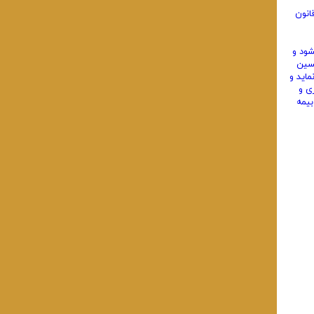
انون
یشود و
لسین
اید و
ی و
یمه‌