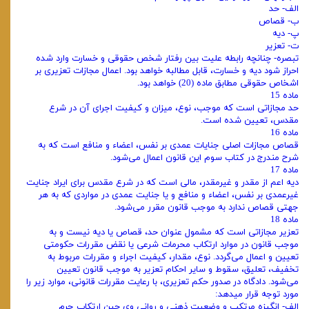
الف- حد
ب- قصاص
پ- دیه
ت- تعزیر
تبصره- چنانچه رابطه علیت بین رفتار شخص حقوقی و خسارت وارد شده
احراز شود دیه و خسارت، قابل مطالبه خواهد بود. اعمال مجازات تعزیری بر
اشخاص حقوقی مطابق ماده (20) خواهد بود.
ماده 15
حد مجازاتی است که موجب، نوع، میزان و کیفیت اجرای آن در شرع
مقدس، تعیین شده است.
ماده 16
قصاص مجازات اصلی جنایات عمدی بر نفس، اعضاء و منافع است که به
شرح مندرج در کتاب سوم این قانون اعمال می‌شود.
ماده 17
دیه اعم از مقدر و غیرمقدر، مالی است که در شرع مقدس برای ایراد جنایت
غیرعمدی بر نفس، اعضاء و منافع و یا جنایت عمدی در مواردی که به هر
جهتی قصاص ندارد به موجب قانون مقرر می‌شود.
ماده 18
تعزیر مجازاتی است که مشمول عنوان حد، قصاص یا دیه نیست و به
موجب قانون در موارد ارتکاب محرمات شرعی یا نقض مقررات حکومتی
تعیین و اعمال می‌گردد. نوع، مقدار، کیفیت اجراء و مقررات مربوط به
تخفیف، تعلیق، سقوط و سایر احکام تعزیر به موجب قانون تعیین
می‌شود. دادگاه در صدور حکم تعزیری، با رعایت مقررات قانونی، موارد زیر را
مورد توجه قرار میدهد:
الف- انگیزه مرتکب و وضعیت ذهنی و روانی وی حین ارتکاب جرم