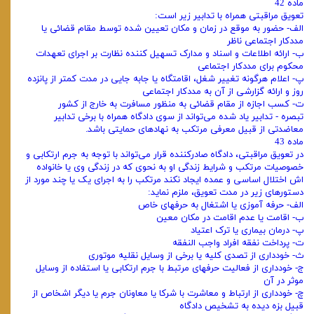
ماده 42
تعویق مراقبتی همراه با تدابیر زیر است:
الف- حضور به موقع در زمان و مکان تعیین شده توسط مقام قضائی یا
مددکار اجتماعی ناظر
ب- ارائه اطلاعات و اسناد و مدارک تسهیل کننده نظارت بر اجرای تعهدات
محکوم برای مددکار اجتماعی
پ- اعلام هرگونه تغییر شغل، اقامتگاه یا جابه جایی در مدت کمتر از پانزده
روز و ارائه گزارشی از آن به مددکار اجتماعی
ت- کسب اجازه از مقام قضائی به منظور مسافرت به خارج از کشور
تبصره - تدابیر یاد شده می‌تواند از سوی دادگاه همراه با برخی تدابیر
معاضدتی از قبیل معرفی مرتکب به نهادهای حمایتی باشد.
ماده 43
در تعویق مراقبتی، دادگاه صادرکننده قرار می‌تواند با توجه به جرم ارتکابی و
خصوصیات مرتکب و شرایط زندگی او به نحوی که در زندگی وی یا خانواده
اش اختلال اساسی و عمده ایجاد نکند مرتکب را به اجرای یک یا چند مورد از
دستورهای زیر در مدت تعویق، ملزم نماید:
الف- حرفه آموزی یا اشتغال به حرفهای خاص
ب- اقامت یا عدم اقامت در مکان معین
پ- درمان بیماری یا ترک اعتیاد
ت- پرداخت نفقه افراد واجب النفقه
ث- خودداری از تصدی کلیه یا برخی از وسایل نقلیه موتوری
ج- خودداری از فعالیت حرفهای مرتبط با جرم ارتکابی یا استفاده از وسایل
موثر در آن
چ- خودداری از ارتباط و معاشرت با شرکا یا معاونان جرم یا دیگر اشخاص از
قبیل بزه دیده به تشخیص دادگاه