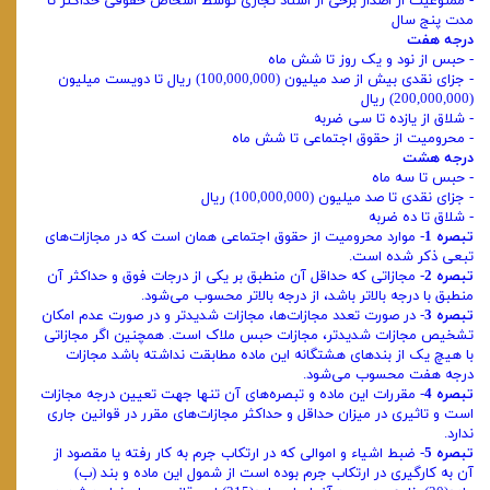
- ممنوعیت از اصدار برخی از اسناد تجاری توسط اشخاص حقوقی حداکثر تا
مدت پنج سال
درجه هفت
- حبس از نود و یک روز تا شش ماه
- جزای نقدی بیش از صد میلیون (100,000,000) ریال تا دویست میلیون
(200,000,000) ریال
- شلاق از یازده تا سی ضربه
- محرومیت از حقوق اجتماعی تا شش ماه
درجه هشت
- حبس تا سه ماه
- جزای نقدی تا صد میلیون (100,000,000) ریال
- شلاق تا ده ضربه
تبصره 1
- موارد محرومیت از حقوق اجتماعی همان است که در مجازات‌های
تبعی ذکر شده است.
تبصره 2
- مجازاتی که حداقل آن منطبق بر یکی از درجات فوق و حداکثر آن
منطبق با درجه بالاتر باشد، از درجه بالاتر محسوب می‌شود.
تبصره 3
- در صورت تعدد مجازات‌ها، مجازات شدیدتر و در صورت عدم امکان
تشخیص مجازات شدیدتر، مجازات حبس ملاک است. همچنین اگر مجازاتی
با هیچ یک از بندهای هشتگانه این ماده مطابقت نداشته باشد مجازات
درجه هفت محسوب می‌شود.
تبصره 4
- مقررات این ماده و تبصره‌های آن تنها جهت تعیین درجه مجازات
است و تاثیری در میزان حداقل و حداکثر مجازات‌های مقرر در قوانین جاری
ندارد.
تبصره 5
- ضبط اشیاء و اموالی که در ارتکاب جرم به کار رفته یا مقصود از
آن به کارگیری در ارتکاب جرم بوده است از شمول این ماده و بند (ب)