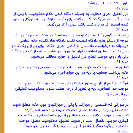
طور ساده یا مراقبتی باشد.
ماده 49
قرار تعلیق اجرای مجازات به وسیله دادگاه ضمن حکم محکومیت یا پس از
صدور آن صادر می‌گردد. کسی که اجرای حکم مجازات وی به طورکلی معلق
شده است، اگر در بازداشت باشد فوری آزاد می‌گردد.
ماده 50
چنانچه محکومی که مجازات او معلق شده است در مدت تعلیق بدون عذر
موجه از دستورهای دادگاه تبعیت نکند، دادگاه صادرکننده حکم قطعی
می‌تواند به درخواست دادستان یا قاضی اجرای احکام، برای بار اول یک تا دو
سال به مدت تعلیق اضافه یا قرار تعلیق را لغو نماید. تخلف از دستور دادگاه
برای بار دوم، موجب الغای قرار تعلیق و اجرای مجازات می‌شود.
ماده 51
تعلیق اجرای مجازات محکوم نسبت به حق مدعی خصوصی تاثیری ندارد و
حکم پرداخت خسارت یا دیه در این موارد اجراء می‌شود.
ماده 52
هرگاه محکوم از تاریخ صدور قرار تا پایان مدت تعلیق، مرتکب جرم عمدی
موجب حد، قصاص، دیه یا تعزیر تا درجه هفت نشود، محکومیت تعلیقی
بی اثر می‌شود.
ماده 53
در صورتی که قسمتی از مجازات یا یکی از مجازاتهای مورد حکم معلق شود،
مدت تعلیق از زمان خاتمه اجرای مجازات غیرمعلق محاسبه می‌گردد.
تبصره - در مواردی که به موجب قوانین اداری و استخدامی، محکومیت
کیفری موجب انفصال است در صورت تعلیق، محکومیت معلق، موجب
انفصال نمی‌گردد، مگر آنکه در قانون تصریح یا قرار تعلیق لغو شود.
ماده 54