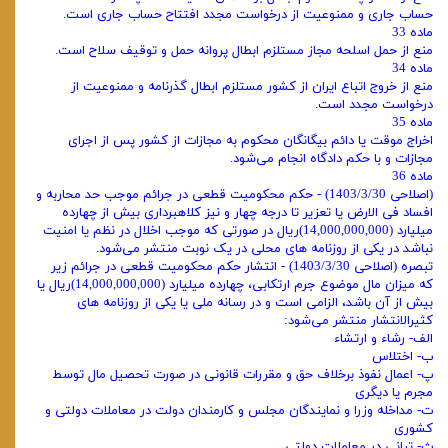
حساب جاری و ممنوعیت از درخواست مجدد افتتاح حساب جاری است.
ماده 33
منع از حمل اسلحه مجاز مستلزم ابطال پروانه حمل و توقیف سلاح است.
ماده 34
منع از خروج اتباع ایران از کشور مستلزم ابطال گذرنامه و ممنوعیت از
درخواست مجدد است.
ماده 35
اخراج موقت یا دائم بیگانگان محکوم به مجازات از کشور پس از اجرای
مجازات و با حکم دادگاه انجام می‌شود.
ماده 36
(اصلاحی 1403/3/30) - حکم محکومیت قطعی در جرائم موجب حد محاربه و
افساد فی الارض یا تعزیر تا درجه چهار و نیز کلاهبرداری بیش از چهارده
میلیارد (14,000,000,000)ریال در صورتی که موجب اخلال در نظم یا امنیت
نباشد در یکی از روزنامه های محلی در یک نوبت منتشر می‌شود.
تبصره (اصلاحی 1403/3/30) - انتشار حکم محکومیت قطعی در جرائم زیر
که میزان مال موضوع جرم ارتکابی، چهارده میلیارد (14,000,000,000)ریال یا
بیش از آن باشد، الزامی است و در رسانه ملی یا یکی از روزنامه های
کثیرالانتشار منتشر می‌شود:
الف- رشاء و ارتشاء
ب- اختلاس
پ- اعمال نفوذ برخلاف حق و مقررات قانونی در صورت تحصیل مال توسط
مجرم یا دیگری
ت- مداخله وزرا و نمایندگان مجلس و کارمندان دولت در معاملات دولتی و
کشوری
ث- تبانی در معاملات دولتی