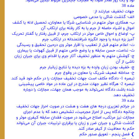
نود و یک روز صادر شود، به مجازات جایگزین مربوط تبدیل می‌شود.
ماده 38
جهات تخفیف عبارتند از:
الف- گذشت شاکی یا مدعی خصوصی
ب- همکاری موثر متهم در شناسایی شرکا یا معاونان، تحصیل ادله یا کشف
اموال و اشیاء حاصله از جرم یا به کار رفته برای ارتکاب آن
پ- اوضاع و احوال خاص موثر در ارتکاب جرم، از قبیل رفتار یا گفتار تحریک
آمیز بزه دیده یا وجود انگیزه شرافتمندانه در ارتکاب جرم
ت- اعلام متهم قبل از تعقیب یا اقرار موثر وی درحین تحقیق و رسیدگی
ث- ندامت، حسن سابقه و یا وضع خاص متهم از قبیل کهولت یا بیماری
ج- کوشش متهم به منظور تخفیف آثار جرم یا اقدام وی برای جبران زیان
ناشی از آن
چ- خفیف بودن زیان وارده به بزه دیده یا نتایج زیانبار جرم
ح- مداخله ضعیف شریک یا معاون در وقوع جرم
تبصره 1- دادگاه مکلف است جهات تخفیف مجازات را در حکم خود قید کند.
تبصره 2- هرگاه نظیر جهات مندرج در این ماده در مواد خاصی پیشبینی
شده باشد، دادگاه نمی‌تواند به موجب همان جهات، مجازات را دوباره
تخفیف دهد.
ماده 39
در جرائم تعزیری درجه های هفت و هشت در صورت احراز جهات تخفیف
چنانچه دادگاه پس از احراز مجرمیت، تشخیص دهد که با عدم اجرای
مجازات نیز مرتکب، اصلاح می‌شود در صورت فقدان سابقه کیفری موثر و
گذشت شاکی و جبران ضرر و زیان یا برقراری ترتیبات جبران آن می‌تواند
حکم به معافیت از کیفر صادر کند.
❯ فصل پنجم - تعویق صدور حکم