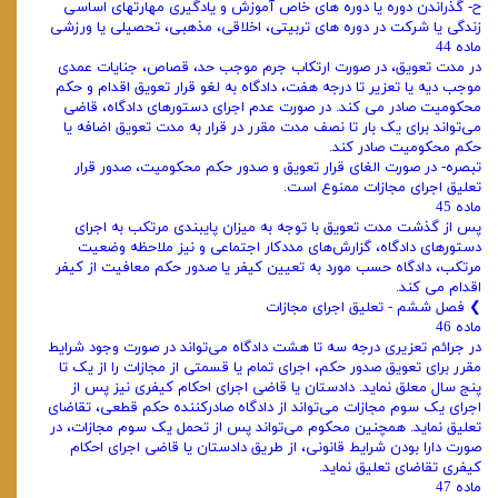
ح- گذراندن دوره یا دوره های خاص آموزش و یادگیری مهارتهای اساسی
زندگی یا شرکت در دوره های تربیتی، اخلاقی، مذهبی، تحصیلی یا ورزشی
ماده 44
در مدت تعویق، در صورت ارتکاب جرم موجب حد، قصاص، جنایات عمدی
موجب دیه یا تعزیر تا درجه هفت، دادگاه به لغو قرار تعویق اقدام و حکم
محکومیت صادر می کند. در صورت عدم اجرای دستورهای دادگاه، قاضی
می‌تواند برای یک بار تا نصف مدت مقرر در قرار به مدت تعویق اضافه یا
حکم محکومیت صادر کند.
تبصره- در صورت الغای قرار تعویق و صدور حکم محکومیت، صدور قرار
تعلیق اجرای مجازات ممنوع است.
ماده 45
پس از گذشت مدت تعویق با توجه به میزان پایبندی مرتکب به اجرای
دستورهای دادگاه، گزارش‌های مددکار اجتماعی و نیز ملاحظه وضعیت
مرتکب، دادگاه حسب مورد به تعیین کیفر یا صدور حکم معافیت از کیفر
اقدام می کند.
❯ فصل ششم - تعلیق اجرای مجازات
ماده 46
در جرائم تعزیری درجه سه تا هشت دادگاه می‌تواند در صورت وجود شرایط
مقرر برای تعویق صدور حکم، اجرای تمام یا قسمتی از مجازات را از یک تا
پنج سال معلق نماید. دادستان یا قاضی اجرای احکام کیفری نیز پس از
اجرای یک سوم مجازات می‌تواند از دادگاه صادرکننده حکم قطعی، تقاضای
تعلیق نماید. همچنین محکوم می‌تواند پس از تحمل یک سوم مجازات، در
صورت دارا بودن شرایط قانونی، از طریق دادستان یا قاضی اجرای احکام
کیفری تقاضای تعلیق نماید.
ماده 47