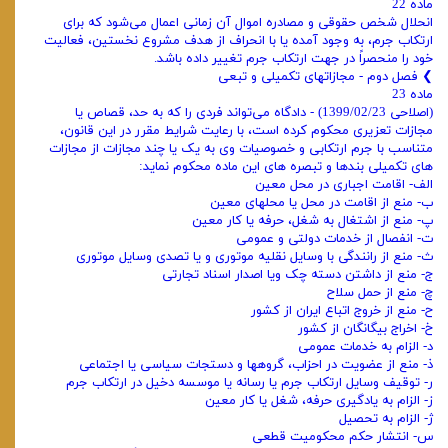
ماده 22
انحلال شخص حقوقی و مصادره اموال آن زمانی اعمال می‌شود که برای
ارتکاب جرم، به وجود آمده یا با انحراف از هدف مشروع نخستین، فعالیت
خود را منحصراً در جهت ارتکاب جرم تغییر داده باشد.
❯ فصل دوم - مجازاتهای تکمیلی و تبعی
ماده 23
(اصلاحی 1399/02/23) - دادگاه می‌تواند فردی را که به حد، قصاص یا
مجازات تعزیری محکوم کرده است، با رعایت شرایط مقرر در این قانون،
متناسب با جرم ارتکابی و خصوصیات وی به یک یا چند مجازات از مجازات‌
های تکمیلی بندها و تبصره‌ های این ماده محکوم نماید:
الف- اقامت اجباری در محل معین
ب- منع از اقامت در محل یا محلهای معین
پ- منع از اشتغال به شغل، حرفه یا کار معین
ت- انفصال از خدمات دولتی و عمومی
ث- منع از رانندگی با وسایل نقلیه موتوری و یا تصدی وسایل موتوری
ج- منع از داشتن دسته چک ویا اصدار اسناد تجارتی
چ- منع از حمل سلاح
ح- منع از خروج اتباع ایران از کشور
خ- اخراج بیگانگان از کشور
د- الزام به خدمات عمومی
ذ- منع از عضویت در احزاب، گروهها و دستجات سیاسی یا اجتماعی
ر- توقیف وسایل ارتکاب جرم یا رسانه یا موسسه دخیل در ارتکاب جرم
ز- الزام به یادگیری حرفه، شغل یا کار معین
ژ- الزام به تحصیل
س- انتشار حکم محکومیت قطعی