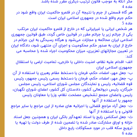
مگر آنکه به موجب قانون ترتیب دیگری مقرر شده باشد.
ماده 4
هر گاه قسمتی از جرم یا نتیجه آن در قلمرو حاکمیت ایران واقع شود در
حکم جرم واقع شده در جمهوری اسلامی ایران است.
ماده 5
هر شخص ایرانی یا غیرایرانی که در خارج از قلمرو حاکمیت ایران مرتکب
یکی از جرائم زیر یا جرائم مقرر در قوانین خاص گردد، طبق قوانین جمهوری
اسلامی ایران محاکمه و مجازات می‌شود و هرگاه رسیدگی به این جرائم در
خارج از ایران به صدور حکم محکومیت و اجرای آن منتهی شود، دادگاه ایران
در تعیین مجازاتهای تعزیری، میزان محکومیت اجراء شده را محاسبه می
کند:
الف- اقدام علیه نظام، امنیت داخلی یا خارجی، تمامیت ارضی یا استقلال
جمهوری اسلامی ایران
ب- جعل مهر، امضاء، حکم، فرمان یا دستخط مقام رهبری یا استفاده از آن
پ- جعل مهر، امضاء، حکم، فرمان یا دستخط رسمی رئیس جمهور، رئیس
قوه قضائیه، رئیس و نمایندگان مجلس شورای اسلامی، رئیس مجلس
خبرگان، رئیس دیوانعالی کشور، دادستان کل کشور، اعضای شورای نگهبان،
رئیس واعضای مجمع تشخیص مصلحت نظام، وزرا یا معاونان رئیس
جمهور یا استفاده از آنها
ت- جعل آراء مراجع قضائی یا اجرائیه های صادره از این مراجع یا سایر مراجع
قانونی و یا استفاده از آنها
ث- جعل اسکناس رایج یا اسناد تعهدآور بانکی ایران و همچنین جعل اسناد
خزانه و اوراق مشارکت صادر شده یا تضمین شده از طرف دولت یا تهیه یا
ترویج سکه قلب در مورد مسکوکات رایج داخل
ماده 6