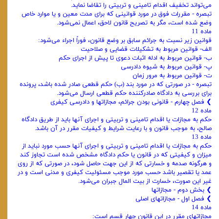
می‌تواند تخفیف اقدام تامینی و تربیتی را تقاضا نماید.
تبصره - مقررات فوق در مورد قوانینی که برای مدت معین و یا موارد خاص
وضع شده است، مگر به تصریح قانون لاحق، اعمال نمی‌شود.
ماده 11
قوانین زیر نسبت به جرائم سابق بر وضع قانون، فوراً اجراء می‌شود:
الف- قوانین مربوط به تشکیلات قضایی و صلاحیت
ب- قوانین مربوط به ادله اثبات دعوی تا پیش از اجرای حکم
پ- قوانین مربوط به شیوه دادرسی
ت- قوانین مربوط به مرور زمان
تبصره - در صورتی که در مورد بند (ب) حکم قطعی صادر شده باشد، پرونده
برای بررسی به دادگاه صادرکننده حکم قطعی ارسال می‌شود.
❯ فصل چهارم - قانونی بودن جرائم، مجازاتها و دادرسی کیفری
ماده 12
حکم به مجازات یا اقدام تامینی و تربیتی و اجرای آنها باید از طریق دادگاه
صالح، به موجب قانون و با رعایت شرایط و کیفیات مقرر در آن باشد.
ماده 13
حکم به مجازات یا اقدام تامینی و تربیتی و اجرای آنها حسب مورد نباید از
میزان و کیفیتی که در قانون یا حکم دادگاه مشخص شده است تجاوز کند
و هرگونه صدمه و خسارتی که از این جهت حاصل شود، در صورتی که از روی
عمد یا تقصیر باشد حسب مورد موجب مسئولیت کیفری و مدنی است و در
غیر این صورت، خسارت از بیت المال جبران می‌شود.
❯ بخش دوم - مجازاتها
❯ فصل اول - مجازاتهای اصلی
ماده 14
مجازاتهای مقرر در این قانون چهار قسم است: