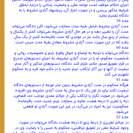
اجرای احکام موظف است مواعد مقرر و وضعیت زندانی را درباره تحقق
شرایط مذکور بررسی و در صورت احراز آن، پیشنهاد آزادی مشروط را به
دادگاه تقدیم نماید.
ماده 59
مدت آزادی مشروط شامل بقیه مدت مجازات می‌شود، لکن دادگاه می‌تواند
مدت آن را تغییر دهد و در هر حال آزادی مشروط نمی‌تواند کمتر از یکسال و
بیشتر از پنج سال باشد جز در مواردی که مدت باقیمانده کمتر از یک سال
باشد که در این صورت مدت آزادی مشروط معادل بقیه مدت حبس است.
ماده 60
دادگاه می‌تواند با توجه به اوضاع و احوال وقوع جرم و خصوصیات روانی و
شخصیت محکوم، او را در مدت آزادی مشروط، به اجرای دستورهای مندرج
در قرار تعویق صدور حکم، ملزم کند. دادگاه، دستورهای مذکور و آثار عدم
تبعیت از آنها و نیز آثار ارتکاب جرم جدید را در حکم خود قید و به محکوم
تفهیم می کند.
ماده 61
هرگاه محکوم در مدت آزادی مشروط بدون عذر موجه از دستورهای دادگاه
تبعیت نکند برای بار اول یک تا دو سال به مدت آزادی مشروط وی افزوده
می‌شود. در صورت تکرار یا ارتکاب یکی از جرائم عمدی موجب حد، قصاص،
دیه یا تعزیر تا درجه هفت، علاوه بر مجازات جرم جدید، مدت باقیمانده
محکومیت نیز به اجراء در می‌آید، در غیر این صورت آزادی او قطعی
می‌شود.
ماده 62
در جرائم تعزیری از درجه پنج تا درجه هشت، دادگاه می‌تواند در صورت
وجود شرایط مقرر در تعویق مراقبتی، محکوم به حبس را با رضایت وی در