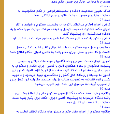
همزمان با مجازات جایگزین حبس حکم دهد.
ماده 76
ملاک تعیین صلاحیت دادگاه و تجدیدنظرخواهی از حکم محکومیت به
مجازات جایگزین حبس، مجازات قانونی جرم ارتکابی است.
ماده 77
قاضی اجرای احکام می‌تواند با توجه به وضعیت محکوم و شرایط و آثار
اجرای حکم، تشدید، تخفیف، تبدیل یا توقف موقت مجازات مورد حکم را به
دادگاه صادرکننده رای پیشنهاد کند.
قاضی مذکور به تعداد لازم مددکار اجتماعی و مامور مراقبت در اختیار دارد.
ماده 78
محکوم در طول دوره محکومیت باید تغییراتی نظیر تغییر شغل و محل
اقامت را که مانع یا مخل اجرای حکم باشد به قاضی اجرای احکام اطلاع دهد.
ماده 79
تعیین انواع خدمات عمومی و دستگاهها و موسسات دولتی و عمومی
پذیرنده محکومان و نحوه همکاری آنان با قاضی اجرای احکام و محکوم، به
موجب آیین نامه ای است که ظرف سه ماه از تاریخ لازم الاجراء شدن این
قانون به وسیله وزارتخانه های کشور و دادگستری تهیه می‌شود و با تایید
رئیس قوه قضائیه به تصویب هیات وزیران میرسد. مقررات این فصل پس
از تصویب آییننامه موضوع این ماده لازم الاجراء می‌شود.
ماده 80
چنانچه رعایت مفاد حکم دادگاه از سوی محکوم حاکی از اصلاح رفتار وی
باشد دادگاه می‌تواند به پیشنهاد قاضی اجرای احکام برای یکبار بقیه مدت
مجازات را تا نصف آن تقلیل دهد.
ماده 81
چنانچه محکوم از اجرای مفاد حکم یا دستورهای دادگاه تخلف نماید، به