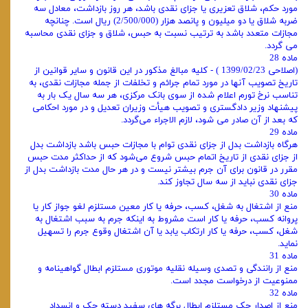
مورد حکم، شلاق تعزیری یا جزای نقدی باشد، هر روز بازداشت، معادل سه
ضربه شلاق یا دو میلیون و پانصد هزار (2/500/000) ریال است. چنانچه
مجازات متعدد باشد به‌ ترتیب نسبت به حبس، شلاق و جزای نقدی محاسبه
می‌ گردد.
ماده 28
(اصلاحی 1399/02/23 ) - کلیه مبالغ مذکور در این قانون و سایر قوانین از
تاریخ تصویب آنها در مورد تمام جرائم و تخلفات از جمله مجازات نقدی، به
‌تناسب نرخ تورم اعلام ‌شده از سوی بانک مرکزی، هر سه سال یک‌ بار به‌
پیشنهاد وزیر دادگستری و تصویب هیأت ‌وزیران تعدیل و در مورد احکامی
که بعد از آن صادر می ‌شود، لازم‌ الاجراء می‌گردد.
ماده 29
هرگاه بازداشت بدل از جزای نقدی توام با مجازات حبس باشد بازداشت بدل
از جزای نقدی از تاریخ اتمام حبس شروع می‌شود که از حداکثر مدت حبس
مقرر در قانون برای آن جرم بیشتر نیست و در هر حال مدت بازداشت بدل از
جزای نقدی نباید از سه سال تجاوز کند.
ماده 30
منع از اشتغال به شغل، کسب، حرفه یا کار معین مستلزم لغو جواز کار یا
پروانه کسب، حرفه یا کار است مشروط به اینکه جرم به سبب اشتغال به
شغل، کسب، حرفه یا کار ارتکاب یابد یا آن اشتغال وقوع جرم را تسهیل
نماید.
ماده 31
منع از رانندگی و تصدی وسیله نقلیه موتوری مستلزم ابطال گواهینامه و
ممنوعیت از درخواست مجدد است.
ماده 32
منع از اصدار چک مستلزم ابطال برگه های سفید دسته چک و انسداد