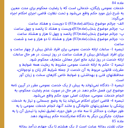
ماده 84
خدمات عمومی رایگان، خدماتی است که با رضایت محکوم برای مدت معین
به شرح ذیل مورد حکم واقع می‌شود و تحت نظارت قاضی اجرای احکام اجراء
می‌گردد:
الف- جرائم موضوع بند(الف)ماده(83) تا دویست و هفتاد ساعت
ب- جرائم موضوع بند(ب)ماده(83)دویست و هفتاد تا پانصد و چهل ساعت
پ- جرائم موضوع بند(پ)ماده(83) پانصد و چهل تا هزار و هشتاد ساعت
ت- جرائم موضوع بند(ت)ماده(83) هزار و هشتاد تا دو هزار و صد و شصت
ساعت
تبصره 1- ساعات ارائه خدمت عمومی برای افراد شاغل بیش از چهار ساعت و
برای افراد غیرشاغل بیش از هشت ساعت در روز نیست. در هر حال ساعات
ارائه خدمت در روز نباید مانع امرار معاش متعارف محکوم شود.
تبصره 2- حکم به ارائه خدمت عمومی مشروط به رعایت همه ضوابط و
مقررات قانونی مربوط به آن خدمت از جمله شرایط کار زنان و نوجوانان،
محافظتهای فنی و بهداشتی و ضوابط خاص کارهای سخت و زیان آور
است.
تبصره 3- دادگاه نمی‌تواند به بیش از یک خدمت عمومی مقرر در آیین نامه
موضوع این فصل حکم دهد. در هر حال در صورت عدم رضایت محکوم، به
انجام خدمات عمومی، مجازات اصلی مورد حکم واقع می‌شود.
تبصره 4- قاضی اجرای احکام می‌تواند بنا به وضع جسمانی و نیاز به خدمات
پزشکی یا معذوریتهای خانوادگی و مانند آنها، انجام خدمات عمومی را به
طور موقت و حداکثر تا سه ماه در طول دوره، تعلیق نماید یا تبدیل آن را به
مجازات جایگزین دیگر به دادگاه صادرکننده حکم پیشنهاد دهد.
ماده 85
جزای نقدی روزانه عبارت است از یک هشتم تا یک چهارم درآمد روزانه