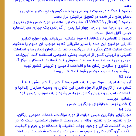
محدوده مکانی مشخص تحت نظارت سامانه (سیستم)های الکترونیکی قرار
دهد.
تبصره 1-دادگاه در صورت لزوم می‌ تواند محکوم را تابع تدابیر نظارتی یا
دستورهای ذکر شده در تعویق مراقبتی قرار دهد.
تبصره 2 (الحاقی 1399/2/23)- مقررات این ماده در مورد حبس ‌های تعزیری
درجه دو، درجه سه و درجه چهار نیز پس از گذراندن یک چهارم مجازات‌های
حبس قابل اعمال است.
تبصره 3 (الحاقی 1399/2/23)- قوه قضائیه می‌تواند برای اجرای تدابیر
نظارتی موضوع این ماده یا سایر مقرراتی که به موجب آن متهم یا محکوم
تحت نظارت الکترونیکی قرار می‌گیرد، با نظارت سازمان زندان ها و اقدامات
تامینی و تربیتی کشور از ظرفیت بخش خصوصی استفاده کند. آیین‌نامه
اجرایی این تبصره توسط معاونت حقوقی قوه قضائیه با همکاری مرکز آمار
و فناوری و سازمان زندان ها و اقدامات تامینی و تربیتی کشور تهیه
می‌شود و به تصویب رئیس قوه قضائیه می‌رسد.
ماده 63
آیین‌نامه اجرایی مواد مربوط به نظام نیمه آزادی و آزادی مشروط ظرف
شش ماه از تاریخ لازم الاجراء شدن این قانون به وسیله سازمان زندانها و
اقدامات تامینی و تربیتی کشور تهیه می‌شود و به تصویب رئیس قوه
قضائیه میرسد.
❯ فصل نهم - مجازاتهای جایگزین حبس
ماده 64
مجازاتهای جایگزین حبس عبارت از دوره مراقبت، خدمات عمومی رایگان،
جزای نقدی، جزای نقدی روزانه و محرومیت از حقوق اجتماعی است که در
صورت گذشت شاکی و وجود جهات تخفیف با ملاحظه نوع جرم و کیفیت
ارتکاب آن، آثار ناشی از جرم، سن، مهارت، وضعیت، شخصیت و سابقه