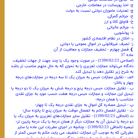
ج- اخذ پورسانت در معاملات خارجی
چ- تعدیات ماموران دولتی نسبت به دولت
ح- جرائم گمرکی
خ- قاچاق کالا و ارز
د- جرائم مالیاتی
ذ- پولشویی
ر- اخلال در نظام اقتصادی کشور
ز- تصرف غیرقانونی در اموال عمومی یا دولتی
❯ فصل چهارم - تخفیف مجازات و معافیت از آن
ماده 37
(اصلاحی 1399/02/23) - در صورت وجود یک یا چند جهت از جهات تخفیف،
دادگاه می‌تواند مجازات تعزیری را به نحوی که به حال متهم مناسب تر باشد
به شرح زیر تقلیل دهد یا تبدیل کند:
الف - تقلیل مجازات حبس به میزان یک تا سه درجه در مجازات‌های درجه
چهار و بالاتر؛
ب - تقلیل مجازات حبس درجه پنج و درجه شش به میزان یک تا دو درجه یا
تبدیل این مجازات و مجازات حبس درجه هفت حسب مورد به جزای نقدی
متناسب با همان درجه؛
پ - تبدیل مصادره کل اموال به جزای نقدی درجه یک تا چهار؛
ت - تقلیل انفصال دائم به انفصال موقت به میزان پنج تا پانزده سال؛
ث (الحاقی 1399/02/23) - تقلیل سایر مجازات‌های تعزیری به میزان یک یا
دو درجه یا تبدیل آن به مجازات دیگر از همان درجه یا یک درجه پایین تر؛
تبصره (الحاقی 1399/02/23) - چنانچه در اجرای مقررات این ماده یا سایر
مقرراتی که به موجب آن مجازات تخفیف می یابد، حکم به حبس کمتر از