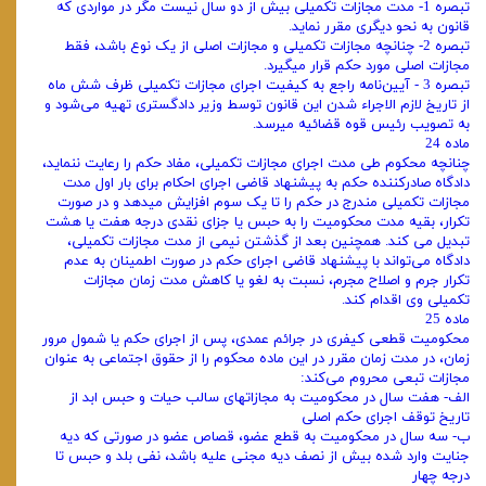
تبصره 1- مدت مجازات تکمیلی بیش از دو سال نیست مگر در مواردی که
قانون به نحو دیگری مقرر نماید.
تبصره 2- چنانچه مجازات تکمیلی و مجازات اصلی از یک نوع باشد، فقط
مجازات اصلی مورد حکم قرار میگیرد.
تبصره 3 - آیین‌نامه راجع به کیفیت اجرای مجازات تکمیلی ظرف شش ماه
از تاریخ لازم الاجراء شدن این قانون توسط وزیر دادگستری تهیه می‌شود و
به تصویب رئیس قوه قضائیه میرسد.
ماده 24
چنانچه محکوم طی مدت اجرای مجازات تکمیلی، مفاد حکم را رعایت ننماید،
دادگاه صادرکننده حکم به پیشنهاد قاضی اجرای احکام برای بار اول مدت
مجازات تکمیلی مندرج در حکم را تا یک سوم افزایش میدهد و در صورت
تکرار، بقیه مدت محکومیت را به حبس یا جزای نقدی درجه هفت یا هشت
تبدیل می کند. همچنین بعد از گذشتن نیمی از مدت مجازات تکمیلی،
دادگاه می‌تواند با پیشنهاد قاضی اجرای حکم در صورت اطمینان به عدم
تکرار جرم و اصلاح مجرم، نسبت به لغو یا کاهش مدت زمان مجازات
تکمیلی وی اقدام کند.
ماده 25
محکومیت قطعی کیفری در جرائم عمدی، پس از اجرای حکم یا شمول مرور
زمان، در مدت زمان مقرر در این ماده محکوم را از حقوق اجتماعی به عنوان
مجازات تبعی محروم می‌کند:
الف- هفت سال در محکومیت به مجازاتهای سالب حیات و حبس ابد از
تاریخ توقف اجرای حکم اصلی
ب- سه سال در محکومیت به قطع عضو، قصاص عضو در صورتی که دیه
جنایت وارد شده بیش از نصف دیه مجنی علیه باشد، نفی بلد و حبس تا
درجه چهار