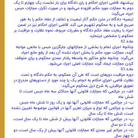
پیشنهاد قاضی اجرای احکام و رای دادگاه برای بار نخست یک چهارم تا یک
دوم به مجازات مورد حکم افزوده می‌شود و در صورت تکرار، مجازات حبس
اجراء می‌گردد.
تبصره- دادگاه در متن حکم آثار تبعیت و تخلف از مفاد حکم را به طور
صریح قید و به محکوم تفهیم می کند. قاضی اجرای احکام نیز در ضمن
اجراء با رعایت مفاد حکم دادگاه و مقررات مربوط، نحوه نظارت و مراقبت بر
محکوم را مشخص مینماید.
ماده 82
چنانچه اجرای تمام یا بخشی از مجازاتهای جایگزین حبس با مانعی مواجه
گردد، مجازات مورد حکم یا بخش اجراء نشده آن بعد از رفع مانع اجراء
می‌گردد. چنانچه مانع مذکور به واسطه رفتار عمدی محکوم و برای متوقف
کردن مجازات ایجاد گردد مجازات اصلی اجراء می‌شود.
ماده 83
دوره مراقبت دورهای است که طی آن محکوم، به حکم دادگاه و تحت
نظارت قاضی اجرای احکام به انجام یک یا چند مورد از دستورهای مندرج در
تعویق مراقبتی به شرح ذیل محکوم می‌گردد:
الف- در جرائمی که مجازات قانونی آنها حداکثر سه ماه حبس است، تا
شش ماه
ب- در جرائمی که مجازات قانونی آنها نود و یک روز تا شش ماه حبس
است و جرائمی که نوع و میزان تعزیر آنها در قوانین موضوعه تعیین نشده
است، شش ماه تا یک سال
پ- در جرائمی که مجازات قانونی آنها بیش از شش ماه تا یک سال است،
یک تا دو سال
ت- در جرائم غیر عمدی که مجازات قانونی آنها بیش از یک سال است، دو
تا چهار سال