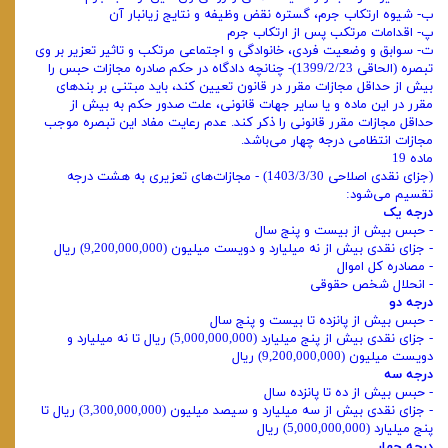
ب- شیوه ارتکاب جرم، گستره نقض وظیفه و نتایج زیانبار آن
پ- اقدامات مرتکب پس از ارتکاب جرم
ت- سوابق و وضعیت فردی، خانوادگی و اجتماعی مرتکب و تاثیر تعزیر بر وی
تبصره (الحاقی 1399/2/23)- چنانچه دادگاه در حکم صادره مجازات حبس را
بیش از حداقل مجازات مقرر در قانون تعیین کند، باید مبتنی ‌بر بندهای
مقرر در این ماده و یا سایر جهات قانونی، علت صدور حکم به بیش از
حداقل مجازات مقرر قانونی را ذکر کند. عدم رعایت مفاد این تبصره موجب
مجازات انتظامی درجه چهار می‌باشد.
ماده 19
(جزای نقدی اصلاحی 1403/3/30) - مجازات‌های تعزیری به هشت درجه
تقسیم می‌شود:
درجه یک
- حبس بیش از بیست و پنج سال
- جزای نقدی بیش از نه میلیارد و دویست میلیون (9,200,000,000) ریال
- مصادره کل اموال
- انحلال شخص حقوقی
درجه دو
- حبس بیش از پانزده تا بیست و پنج سال
- جزای نقدی بیش از پنج میلیارد (5,000,000,000) ریال تا نه میلیارد و
دویست میلیون (9,200,000,000) ریال
درجه سه
- حبس بیش از ده تا پانزده سال
- جزای نقدی بیش از سه میلیارد و سیصد میلیون (3,300,000,000) ریال تا
پنج میلیارد (5,000,000,000) ریال
درجه چهار