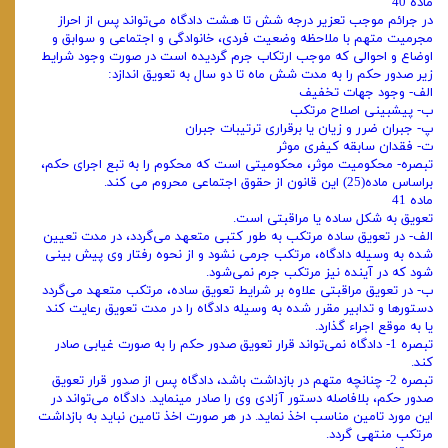
ماده 40
در جرائم موجب تعزیر درجه شش تا هشت دادگاه می‌تواند پس از احراز
مجرمیت متهم با ملاحظه وضعیت فردی، خانوادگی و اجتماعی و سوابق و
اوضاع و احوالی که موجب ارتکاب جرم گردیده است در صورت وجود شرایط
زیر صدور حکم را به مدت شش ماه تا دو سال به تعویق اندازد:
الف- وجود جهات تخفیف
ب- پیشبینی اصلاح مرتکب
پ- جبران ضرر و زیان یا برقراری ترتیبات جبران
ت- فقدان سابقه کیفری موثر
تبصره- محکومیت موثر، محکومیتی است که محکوم را به تبع اجرای حکم،
براساس ماده(25) این قانون از حقوق اجتماعی محروم می کند.
ماده 41
تعویق به شکل ساده یا مراقبتی است.
الف- در تعویق ساده مرتکب به طور کتبی متعهد می‌گردد، در مدت تعیین
شده به وسیله دادگاه، مرتکب جرمی نشود و از نحوه رفتار وی پیش بینی
شود که در آینده نیز مرتکب جرم نمی‌شود.
ب- در تعویق مراقبتی علاوه بر شرایط تعویق ساده، مرتکب متعهد می‌گردد
دستورها و تدابیر مقرر شده به وسیله دادگاه را در مدت تعویق رعایت کند
یا به موقع اجراء گذارد.
تبصره 1- دادگاه نمی‌تواند قرار تعویق صدور حکم را به صورت غیابی صادر
کند.
تبصره 2- چنانچه متهم در بازداشت باشد، دادگاه پس از صدور قرار تعویق
صدور حکم، بلافاصله دستور آزادی وی را صادر مینماید. دادگاه می‌تواند در
این مورد تامین مناسب اخذ نماید. در هر صورت اخذ تامین نباید به بازداشت
مرتکب منتهی گردد.