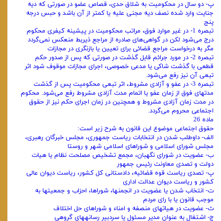
پ- دو سال در محکومیت به شلاق حدی، قصاص عضو در صورتی که دیه
جنایت وارد شده نصف دیه مجنی علیه یا کمتر از آن باشد و حبس درجه
پنج
تبصره 1- در غیر موارد فوق، مراتب محکومیت در پیشینه کیفری محکوم
درج می‌شود لکن در گواهی‌های صادره از مراجع ذیربط منعکس نمی‌گردد
مگر به درخواست مراجع قضائی برای تعیین یا بازنگری در مجازات
تبصره 2- در مورد جرائم قابل گذشت در صورتی که پس از صدور حکم
قطعی با گذشت شاکی یا مدعی خصوصی، اجرای مجازات موقوف شود اثر
تبعی آن نیز رفع می‌شود.
تبصره 3- در عفو و آزادی مشروط، اثر تبعی محکومیت پس از گذشت
مدتهای فوق از زمان عفو یا اتمام مدت آزادی مشروط رفع می‌شود. محکوم
در مدت زمان آزادی مشروط و همچنین در زمان اجرای حکم نیز از حقوق
اجتماعی محروم می‌گردد.
ماده 26
حقوق اجتماعی موضوع این قانون به شرح زیر است:
الف- داوطلب شدن در انتخابات ریاست جمهوری، مجلس خبرگان رهبری،
مجلس شورای اسلامی و شوراهای اسلامی شهر و روستا
ب- عضویت در شورای نگهبان، مجمع تشخیص مصلحت نظام یا هیات
دولت و تصدی معاونت رئیس جمهور
پ- تصدی ریاست قوه قضائیه، دادستانی کل کشور، ریاست دیوان عالی
کشور و ریاست دیوان عدالت اداری
ت- انتخاب شدن یا عضویت در انجمنها، شوراها، احزاب و جمعیتها به
موجب قانون یا با رای مردم
ث- عضویت در هیاتهای منصفه و امناء و شوراهای حل اختلاف
ج- اشتغال به عنوان مدیر مسئول یا سردبیر رسانههای گروهی