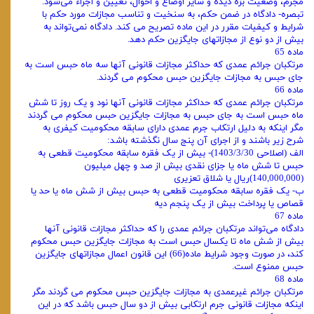
مجرم، وضعیت بزه دیده و سایر اوضاع و احوال، تعیین و اجراء می‌شود.
تبصره- دادگاه در ضمن حکم، به سنخیت و تناسب مجازات مورد حکم با
شرایط و کیفیات مقرر در این ماده تصریح می کند. دادگاه نمی‌تواند به
بیش از دو نوع از مجازاتهای جایگزین حکم دهد.
ماده 65
مرتکبان جرائم عمدی که حداکثر مجازات قانونی آنها سه ماه حبس است به
جای حبس به مجازات جایگزین حبس محکوم می گردند.
ماده 66
مرتکبان جرائم عمدی که حداکثر مجازات قانونی آنها نود و یک روز تا شش
ماه حبس است به جای حبس به مجازات جایگزین حبس محکوم می گردند
مگر اینکه به دلیل ارتکاب جرم عمدی دارای سابقه محکومیت کیفری به
شرح زیر باشند و از اجرای آن پنج سال نگذشته باشد:
الف (اصلاحی 1403/3/30)- بیش از یک فقره سابقه محکومیت قطعی به
حبس تا شش ماه یا جزای نقدی بیش از صد و چهل میلیون
(140,000,000)ریال یا شلاق تعزیری
ب- یک فقره سابقه محکومیت قطعی به حبس بیش از شش ماه یا حد یا
قصاص یا پرداخت بیش از یک پنجم دیه
ماده 67
دادگاه می‌تواند مرتکبان جرائم عمدی را که حداکثر مجازات قانونی آنها
بیش از شش ماه تا یکسال حبس است به مجازات جایگزین حبس محکوم
کند، در صورت وجود شرایط ماده(66) این قانون اعمال مجازاتهای جایگزین
حبس ممنوع است.
ماده 68
مرتکبان جرائم غیرعمدی به مجازات جایگزین حبس محکوم می گردند مگر
اینکه مجازات قانونی جرم ارتکابی بیش از دو سال حبس باشد که در این