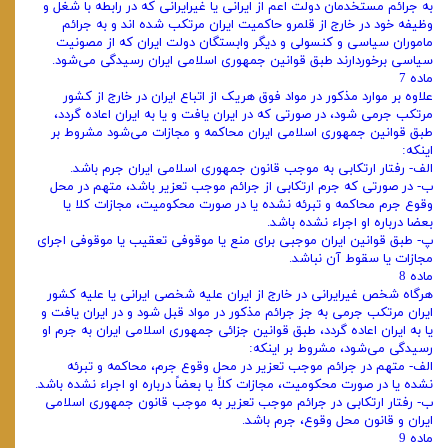
به جرائم مستخدمان دولت اعم از ایرانی یا غیرایرانی که در رابطه با شغل و
وظیفه خود در خارج از قلمرو حاکمیت ایران مرتکب شده اند و به جرائم
ماموران سیاسی و کنسولی و دیگر وابستگان دولت ایران که از مصونیت
سیاسی برخوردارند طبق قوانین جمهوری اسلامی ایران رسیدگی می‌شود.
ماده 7
علاوه بر موارد مذکور در مواد فوق هریک از اتباع ایران در خارج از کشور
مرتکب جرمی شود، در صورتی که در ایران یافت و یا به ایران اعاده گردد،
طبق قوانین جمهوری اسلامی ایران محاکمه و مجازات می‌شود مشروط بر
اینکه:
الف- رفتار ارتکابی به موجب قانون جمهوری اسلامی ایران جرم باشد.
ب- در صورتی که جرم ارتکابی از جرائم موجب تعزیر باشد، متهم در محل
وقوع جرم محاکمه و تبرئه نشده یا در صورت محکومیت، مجازات کلا یا
بعضا درباره او اجراء نشده باشد.
پ- طبق قوانین ایران موجبی برای منع یا موقوفی تعقیب یا موقوفی اجرای
مجازات یا سقوط آن نباشد.
ماده 8
هرگاه شخص غیرایرانی در خارج از ایران علیه شخصی ایرانی یا علیه کشور
ایران مرتکب جرمی به جز جرائم مذکور در مواد قبل شود و در ایران یافت و
یا به ایران اعاده گردد، طبق قوانین جزائی جمهوری اسلامی ایران به جرم او
رسیدگی می‌شود، مشروط بر اینکه:
الف- متهم در جرائم موجب تعزیر در محل وقوع جرم، محاکمه و تبرئه
نشده یا در صورت محکومیت، مجازات کلاً یا بعضاً درباره او اجراء نشده باشد.
ب- رفتار ارتکابی در جرائم موجب تعزیر به موجب قانون جمهوری اسلامی
ایران و قانون محل وقوع، جرم باشد.
ماده 9