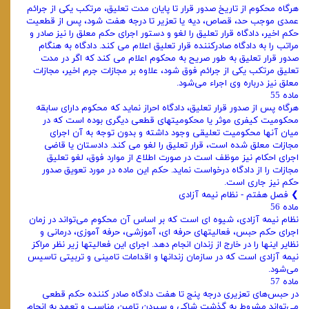
هرگاه محکوم از تاریخ صدور قرار تا پایان مدت تعلیق، مرتکب یکی از جرائم
عمدی موجب حد، قصاص، دیه یا تعزیر تا درجه هفت شود، پس از قطعیت
حکم اخیر، دادگاه قرار تعلیق را لغو و دستور اجرای حکم معلق را نیز صادر و
مراتب را به دادگاه صادرکننده قرار تعلیق اعلام می کند. دادگاه به هنگام
صدور قرار تعلیق به طور صریح به محکوم اعلام می کند که اگر در مدت
تعلیق مرتکب یکی از جرائم فوق شود، علاوه بر مجازات جرم اخیر، مجازات
معلق نیز درباره وی اجراء می‌شود.
ماده 55
هرگاه پس از صدور قرار تعلیق، دادگاه احراز نماید که محکوم دارای سابقه
محکومیت کیفری موثر یا محکومیتهای قطعی دیگری بوده است که در
میان آنها محکومیت تعلیقی وجود داشته و بدون توجه به آن اجرای
مجازات معلق شده است، قرار تعلیق را لغو می کند. دادستان یا قاضی
اجرای احکام نیز موظف است در صورت اطلاع از موارد فوق، لغو تعلیق
مجازات را از دادگاه درخواست نماید. حکم این ماده در مورد تعویق صدور
حکم نیز جاری است.
❯ فصل هفتم - نظام نیمه آزادی
ماده 56
نظام نیمه آزادی، شیوه ای است که بر اساس آن محکوم می‌تواند در زمان
اجرای حکم حبس، فعالیتهای حرفه ای، آموزشی، حرفه آموزی، درمانی و
نظایر اینها را در خارج از زندان انجام دهد. اجرای این فعالیتها زیر نظر مراکز
نیمه آزادی است که در سازمان زندانها و اقدامات تامینی و تربیتی تاسیس
می‌شود.
ماده 57
در حبس‌های تعزیری درجه پنج تا هفت دادگاه صادر کننده حکم قطعی
می‌تواند مشروط به گذشت شاکی و سپردن تامین مناسب و تعهد به انجام