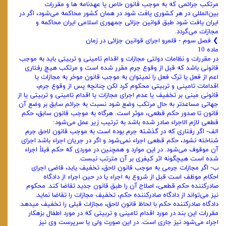
مرتکب جرائمی که به موجب قانون خاص یا عهدنامه ها و مقررات
بین‌المللی در هر کشوری یافت شود در همان کشور محاکمه می‌شود، اگر در
ایران یافت شود طبق قوانین جزائی جمهوری اسلامی ایران محاکمه و
مجازات می‌گردد.
❯ فصل سوم - قلمرو اجرای قوانین جزائی در زمان
ماده 10
در مقررات و نظامات دولتی مجازات و اقدام تامینی و تربیتی باید به موجب
قانونی باشد که قبل از وقوع جرم مقرر شده است و مرتکب هیچ رفتاری
اعم از فعل یا ترک فعل را نمیتوان به موجب قانون موخر به مجازات یا
اقدامات تامینی و تربیتی محکوم کرد لکن چنانچه پس از وقوع جرم،
قانونی مبنی بر تخفیف یا عدم اجرای مجازات یا اقدام تامینی و تربیتی یا از
جهاتی مساعدتر به حال مرتکب وضع شود نسبت به جرائم سابق بر وضع آن
قانون تا صدور حکم قطعی، موثر است. هرگاه به موجب قانون سابق، حکم
قطعی لازم الاجراء صادر شده باشد به ترتیب زیر عمل می‌شود:
الف- اگر رفتاری که در گذشته جرم بوده است به موجب قانون لاحق جرم
شناخته نشود، حکم قطعی اجراء نمی‌شود و اگر در جریان اجراء باشد اجرای
آن موقوف می‌شود. در این موارد و همچنین در موردی که حکم قبلاً اجراء
شده است هیچگونه اثر کیفری بر آن مترتب نیست.
ب- اگر مجازات جرمی به موجب قانون لاحق، تخفیف یابد، قاضی اجرای
احکام موظف است قبل از شروع به اجراء یا در حین اجراء از دادگاه
صادرکننده حکم قطعی، اصلاح آن را طبق قانون جدید تقاضا کند. محکوم
نیز می‌تواند از دادگاه صادرکننده حکم، تخفیف مجازات را تقاضا نماید.
دادگاه صادرکننده حکم با لحاظ قانون لاحق، مجازات قبلی را تخفیف میدهد.
مقررات این بند در مورد اقدام تامینی و تربیتی که در مورد اطفال بزهکار
اجراء می‌شود نیز جاری است. در این صورت ولی یا سرپرست وی نیز