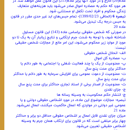
ماده(20) خارج و در مورد آنها برابر ماده(215) این قانون عمل خواهد شد. در
هر مورد که حکم به مصادره اموال صادر می‌شود باید هزینه‌های متعارف
زندگی محکوم و افراد تحت تکفل او مستثنی شود.
تبصره 6
(الحاقی 1399/02/23)- تمام حبس‌های ابد غیر حدی مقرر در قانون
به حبس درجه یک تبدیل می‌شود.
ماده 20
در صورتی که شخص حقوقی براساس ماده (143) این قانون مسئول
شناخته شود، با توجه به شدت جرم ارتکابی و نتایج زیانبار آن به یک تا دو
مورد از موارد زیر محکوم می‌شود، این امر مانع از مجازات شخص حقیقی
نیست:
الف- انحلال شخص حقوقی
ب- مصادره کل اموال
پ- ممنوعیت از یک یا چند فعالیت شغلی یا اجتماعی به طور دائم یا
حداکثر برای مدت پنج سال
ت- ممنوعیت از دعوت عمومی برای افزایش سرمایه به طور دائم یا حداکثر
برای مدت پنج سال
ث- ممنوعیت از اصدار برخی از اسناد تجاری حداکثر برای مدت پنج سال
ج- جزای نقدی
چ- انتشار حکم محکومیت به وسیله رسانه ها
تبصره- مجازات موضوع این ماده، در مورد اشخاص حقوقی دولتی و یا
عمومی غیر دولتی در مواردی که اعمال حاکمیت میکنند، اعمال نمی‌شود.
ماده 21
میزان جزای نقدی قابل اعمال بر اشخاص حقوقی حداقل دو برابر و حداکثر
چهار برابر مبلغی است که در قانون برای ارتکاب همان جرم به وسیله
اشخاص حقیقی تعیین می‌شود.