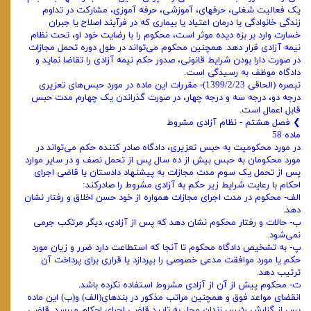
یک فعالیت شغلی، حرفهای، آموزشی، حرفه آموزی، مشارکت در تداوم
زندگی خانوادگی یا درمان اعتیاد یا بیماری که در فرآیند اصلاح یا جبران
خسارت وارد بر بزه دیده موثر است، محکوم را با رضایت خود او، تحت نظام
نیمه آزادی قرار دهد. همچنین محکوم می‌تواند در طول دوره تحمل مجازات
در صورت دارا بودن شرایط قانونی، صدور حکم نیمه آزادی را تقاضا نماید و
دادگاه موظف به رسیدگی است.
تبصره (الحاقی 1399/2/23)- مقررات این ماده در مورد حبس‌های تعزیری
درجه دو، درجه سه و درجه چهار، در صورت گذراندن یک ‌چهارم مدت حبس
قابل اعمال است.
❯ فصل هشتم - نظام آزادی مشروط
ماده 58
در مورد محکومیت به حبس تعزیری، دادگاه صادر کننده حکم می‌تواند در
مورد محکومان به حبس بیش از ده سال پس از تحمل نصف و در سایر موارد
پس از تحمل یک سوم مدت مجازات به پیشنهاد دادستان یا قاضی اجرای
احکام با رعایت شرایط زیر حکم به آزادی مشروط را صادرکند:
الف- محکوم در مدت اجرای مجازات همواره از خود حسن اخلاق و رفتار نشان
دهد.
ب- حالات و رفتار محکوم نشان دهد که پس از آزادی، دیگر مرتکب جرمی
نمی‌شود.
پ- به تشخیص دادگاه محکوم تا آنجا که استطاعت دارد ضرر و زیان مورد
حکم یا مورد موافقت مدعی خصوصی را بپردازد یا قراری برای پرداخت آن
ترتیب دهد.
ت- محکوم پیش از آن از آزادی مشروط استفاده نکرده باشد.
انقضای مواعد فوق و همچنین مراتب مذکور در بندهای(الف) و(ب) این ماده
پس از گزارش رئیس زندان محل به تایید قاضی اجرای احکام میرسد. قاضی