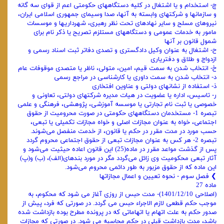
چ- استخدام و یا اشتغال در کلیه دستگاههای حکومتی اعم از قوای سه گانه
و سازمانها و شرکتهای وابسته به آنها، صدا وسیمای جمهوری اسلامی ایران،
نیروهای مسلح و سایر نهادهای تحت نظر رهبری، شهرداریها و موسسات
مامور به خدمات عمومی و دستگاههای مستلزم تصریح یا ذکر نام برای
شمول قانون بر آنها
ح- اشتغال به عنوان وکیل دادگستری و تصدی دفاتر ثبت اسناد رسمی و
ازدواج و طلاق و دفتریاری
خ- انتخاب شدن به سمت قیم، امین، متولی، ناظر یا متصدی موقوفات عام
د- انتخاب شدن به سمت داوری یا کارشناسی در مراجع رسمی
ذ- استفاده از نشانهای دولتی و عناوین افتخاری
ر- تاسیس، اداره یا عضویت در هیات مدیره شرکتهای دولتی، تعاونی و
خصوصی یا ثبت نام تجارتی یا موسسه آموزشی، پژوهشی، فرهنگی و علمی
تبصره 1- مستخدمان دستگاههای حکومتی در صورت محرومیت از حقوق
اجتماعی، خواه به عنوان مجازات اصلی و خواه مجازات تکمیلی یا تبعی،
حسب مورد در مدت مقرر در حکم یا قانون، از خدمت منفصل می‌شوند.
تبصره 2- هر کس به عنوان مجازات تبعی از حقوق اجتماعی محروم گردد
پس از گذشت مواعد مقرر در ماده(25) این قانون اعاده حیثیت می‌شود و
آثار تبعی محکومیت وی زائل می‌گردد مگر در مورد بندهای(الف)، (ب) و(پ)
این ماده که از حقوق مزبور به طور دائمی محروم می‌شود.
❯ فصل سوم - نحوه تعیین و اعمال مجازاتها
ماده 27
(اصلاحی 1401/12/10)- مدت حبس ‌از روزی آغاز می‌ شود که محکوم‌، به
موجب حکم قطعی لازم‌ الاجراء حبس می‌ گردد. در صورتی‌ که فرد، پیش از
صدور حکم به‌ علت اتهام یا اتهاماتی که در پرونده مطرح بوده بازداشت شده
باشد، مدت بازداشت قبلی در حکم محاسبه می‌ شود. در صورتی ‌که مجازات