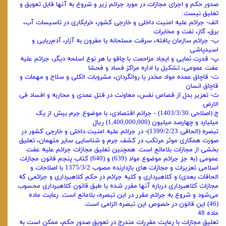
صدور حکم و اجرای مجازات در مورد جرائم زیر و شروع به آنها قابل تعویق و
تعلیق نیست:
الف- جرائم علیه امنیت داخلی و خارجی کشور، خرابکاری در تاسیسات آب،
برق، گاز، نفت و مخابرات
ب- جرائم سازمان یافته، سرقت مسلحانه یا مقرون به آزار، آدم‌ربایی و
اسیدپاشی
پ- قدرت نمایی و ایجاد مزاحمت با چاقو یا هر نوع اسلحه دیگر، جرائم علیه
عفت عمومی، تشکیل یا اداره مراکز فساد و فحشا
ت- قاچاق عمده مواد مخدر یا روانگردان، مشروبات الکلی و سلاح و مهمات و
قاچاق انسان
ث- تعزیر بدل از قصاص نفس، معاونت در قتل عمدی و محاربه و افساد فی
الارض
ج (اصلاحی 1403/3/30) - جرائم اقتصادی، با موضوع جرم بیش از یک
میلیارد و چهارصد میلیون (1,400,000,000) ریال
تبصره (الحاقی 1399/2/23)- در جرائم علیه امنیت داخلی و خارجی کشور در
صورت همکاری موثر مرتکب در کشف جرم و شناسایی سایر متهمان، تعلیق
بخشی از مجازات بلامانع است. همچنین تعلیق مجازات جرائم علیه عفت
عمومی (به جز جرائم موضوع مواد (639) و (640) کتاب پنجم قانون مجازات
اسلامی تعزیرات و مجازات‌ های بازدارنده مصوب 1375/3/2 با اصلاحات و
الحاقات بعدی) و کلاهبرداری و کلیه جرائم در حکم کلاهبرداری و جرائمی که
مجازات کلاهبرداری درباره آنها مقرر شده یا طبق قانون کلاهبرداری محسوب
می‌شود و شروع به جرائم مقرر در این تبصره، بلامانع است. رعایت ماده
(46) این قانون در خصوص این تبصره الزامی است.
ماده 48
تعلیق مجازات با رعایت مقررات مندرج در تعویق صدور حکم، ممکن است به