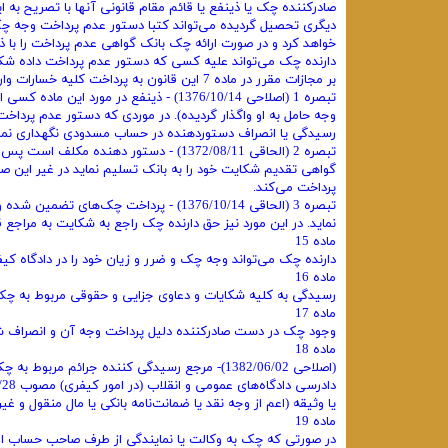
صادرکننده چک یا ذینفع یا قائم مقام قانونی آنها با تصریح به 
دیگری تحصیل گردیده می‌تواند کتبا دستور عدم پرداخت وجه چک
خواهد کرد و در صورت ارائه چک بانک گواهی عدم پرداخت را با ذ
دارنده چک می‌تواند علیه کسی که دستور عدم پرداخت داده شک
بر مجازات مقرر در ماده 7 این قانون به پرداخت کلیه خسارات وارده به دارنده چک محکوم خواهد شد.
تبصره 1 (اصلاحی 1376/10/14) - ذینفع در
وجه حامل به او واگذار گردیده). در موردی که دستور عدم پردا
رسیدگی یا انصراف دستوردهنده در حساب مسدودی نگهداری نمای
تبصره 2 (الحاقی 1372/08/11) - دستور د
گواهی تقدیم شکایت خود را به بانک تسلیم نماید در غیر این 
پرداخت می‌کند.
تبصره 3 (الحاقی 1376/10/14) - پرداخت 
نماید. در این مورد نیز حق دارنده چک راجع به شکایت به مراجع قضایی طبق م
ماده 15
دارنده چک می‌تواند وجه چک و ضرر و زیان خود را در دادگاه کی
ماده 16
رسیدگی به کلیه شکایات و دعاوی جزایی و حقوقی مربوط به چک در
ماده 17
وجود چک در دست صادرکننده دلیل پرداخت وجه آن و انصراف شا
ماده 18
یا وثیقه (اعم از وجه نقد یا ضمانت‌نامه بانکی یا مال منقول و غیر
ماده 19
در صورتی که چک به وکالت یا نمایندگی از طرف صاحب حساب ا