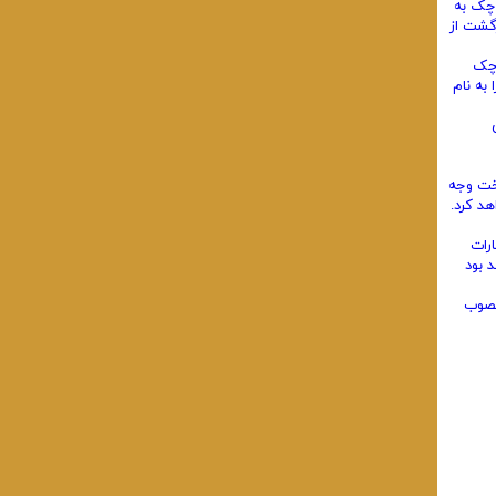
 چک به
گشت از
 چک
و نشانی خود را با تصریح نمایندگی شخص مذکور در ظهر چک قید نماید و در این صورت بانک اعلامیه مذکور در ماده 4 و 5 را به نام
اخت وجه
هد کرد.
رات
 بود
نون صدور چک مصوب