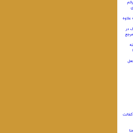
ائم
ی
علاوه
چک در
مرجع
ته
جعل
امین کفالت
نا