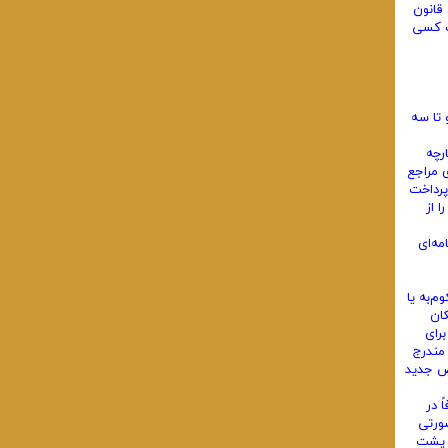
قانون
ت کسی
 تا سه
ارچه
 مراجع
پرداخت
ربوط را از
امه‌ای
م‌به یا
ان
رای
مندرج
ص جدید
ویه چک صرفاً در
صورتی
 پشت‌