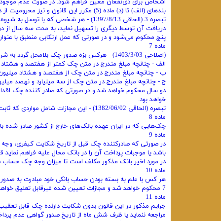
اشخاص برای ذی‌نفعان معین فراهم شود. در صورت عدم موجودی
بندهای (الف) تا (د) ماده (5) مکرر این قانون و نیز محرومیت از دریافت دسته چک، صدور چک جدید و استفاده از چک موردی می‌باشد.
تبصره 3 (الحاقی 1397/8/13) - هر شخصی که
دریافت آن توسط دیگری را تسهیل نماید، به مدت سه سال از 
پنج محکوم می‌شود و در صورتی که عمل ارتکابی منطبق با عنوا
ماده 7
(اصلاحی 1403/3/03) - هرکس بزه صدور چک بلامحل گردد به شرح ذیل محکوم خواهد شد:
الف - چنانچه مبلغ مندرج در متن چک کمتر از هفتصد و هشتاد
ب - چنانچه مبلغ مندرج در متن چک از هفتصد و هشتاد میلیون
ج - چنانچه مبلغ مندرج در متن چک از سه میلیارد و نهصد میل
دو سال محکوم خواهد شد و در صورتی که صادر کننده چک اقدام
خواهد بود.
تبصره (الحاقی 1382/06/02) - این مجازات شامل مواردی که ثابت شود چک‌های بلامحل بابت معاملات نامشروع و یا بهره ربوی صادر شده، نمی‌باشد.
ماده 8
چک‌هایی که در ایران عهده بانک‌های خارج از کشور صادر شده با
ماده 9
در صورتی که صادرکننده چک قبل از تاریخ شکایت کیفری، وجه چک
باشد یا موجبات پرداخت آن را در بانک محال علیه فراهم نماید
در مورد اخیر بانک مذکور مکلف است تا میزان وجه چک حساب صاد
ماده 10
هر کس با علم به بسته بودن حساب بانکی خود مبادرت به صدور 
7 محکوم خواهد شد و مجازات تعیین شده غیرقابل تعلیق خواهد بود.
ماده 11
جرایم مذکور در این قانون بدون شکایت دارنده چک قابل تعقیب
مراجعه ننماید یا ظرف شش ماه از تاریخ صدور گواهی عدم پرد