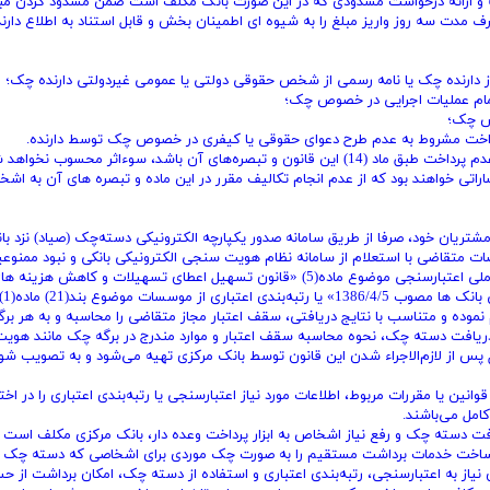
یه و ارائه درخواست مسدودی که در این صورت بانک مکلف است ضمن مسدود کردن مب
ف مدت سه روز واریز مبلغ را به شیوه ای اطمینان بخش و قابل استناد به اطلاع دار
از دارنده چک یا نامه رسمی از شخص حقوقی دولتی یا عمومی غیردولتی دارنده چک؛
اتمام عملیات اجرایی در خصوص چک؛
وص چک؛
داخت مشروط به عدم طرح دعوای حقوقی یا کیفری در خصوص چک توسط دارنده.
خساراتی خواهند بود که از عدم انجام تکالیف مقرر در این ماده و تبصره های آن به اش
 دسته چک به مشتریان خود، صرفا از طریق سامانه صدور یکپارچه الکترونیکی دسته‌چک (صیاد) نزد ب
ات متقاضی با استعلام از سامانه نظام هویت سنجی الکترونیکی بانکی و نبود ممنوع
قانونی، حسب مورد نسبت به دریافت گزارش اعتباری از سامانه ملی اعتبارسنجی موضوع ماده(5) «قانون تسهیل اعطای تسهیلات و کاهش
و تسریع در
 بهادار جمهوری اسلامی ایران مصوب 1384/9/1» اقدام نموده و متناسب با نتایج دریافتی، سقف اعتبار مجاز متقاضی را محاسبه و به ه
دریافت دسته چک، نحوه محاسبه سقف اعتبار و موارد مندرج در برگه چک مانند هویت
ز لازم‌الاجراء شدن این قانون توسط بانک مرکزی تهیه می‌شود و به تصویب شور
ر اشخاصی که طبق قوانین یا مقررات مربوط، اطلاعات مورد نیاز اعتبارسنجی یا رتبه‌بندی اعتباری را در اخت
امل می‌باشند.
اهش تقاضا برای دریافت دسته چک و رفع نیاز اشخاص به ابزار پرداخت وعده دار، بانک مرکزی مکلف اس
یرساخت خدمات برداشت مستقیم را به صورت چک موردی برای اشخاصی که دسته چک ند
ون نیاز به اعتبارسنجی، رتبه‌بندی اعتباری و استفاده از دسته چک، امکان برداشت از ح