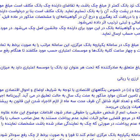
ادرکننده چک نزد بانک کمتر از مبلغ چک باشد، به تقاضای دارنده چک بانک مکلف است مبلغ م
ت شده در پشت چک، آن را به بانک تسلیم نماید. بانک مکلف است بنا بر درخواست دارن
د و با دریافت کد رهگیری و درج آن در گواهینامه‌ای با مشخصات مذکور در ماده قبل، آن
ئی و ثبتی ترتیب اثر داده نمی‌شود.
 گواهینامه بانک در این مورد برای دارنده چک جانشین اصل چک می‌شود. در مورد 
احب حساب ارسال نماید.
ودن یا کسری مبلغ چک در سامانه یکپارچه بانک مرکزی، این سامانه مراتب را به صورت برخط به تما
و چهار ساعت کلیه بانک‌ها و موسسات اعتباری حسب مورد مکلفند تا هنگام رفع سو
لغ متعلق به صادرکننده که تحت هر عنوان نزد بانک یا موسسه اعتباری دارد به میزا
رزی یا ریالی
ف)، (ج) و (د) در خصوص بنگاههای اقتصادی با توجه به شرایط، اوضاع و احوال اقتصادی 
مین استان موارد مذکور به مدت یک سال به حالت تعلیق در می آید. آیین‌نامه اجر
نگاه و تعداد افراد شاغل آن ظرف مدت سه ماه از لازم الاجراء شدن این قانون به پیشن
یات وزیران می‌رسد.
 صاحب حساب اعم از شخص حقیقی یا حقوقی صادر شود، اقدامات موضوع این ماده علاوه ب
ینکه در مرجع قضایی صالح اثبات نماید عدم پرداخت مستند به عمل صاحب حساب یا وکی
مه عدم پرداخت، در صورتی که چک به نمایندگی صادر شده باشد، مشخصات نماینده را ن