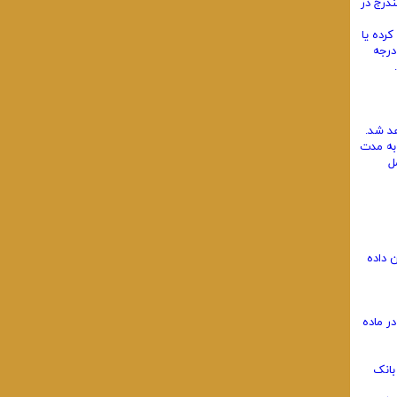
درج در
 کرده یا
درجه
د شد.
به مدت
ل
 داده
ر ماده
بانک