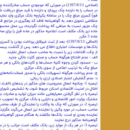
ماده 5
(اصلاحی 1397/8/13) در صورتی که موجودی حساب ص
در حساب را به دارنده چک بپردازد و دارنده با قید مبلغ دریاف
فوراً کسری مبلغ چک را در سامانه یکپارچه بانک مرکزی وارد نمای
متقاضی تحویل دهد. به گواهینامه فاقد کد رهگیری در مراجع قضا
چک مزبور نسبت به مبلغی که پرداخت نگردیده، بی محل محسوب و
ماده نیز بانک مکلف است اعلامیه مذکور در ماده قبل را برای ص
ماده 5 مکرر
(الحاقی 1397/8/13)- بعد از ثبت غیرقابل پرداخت ب
بانک‌ها و موسسات اعتباری اطلاع می دهد. پس از گذشت بیست 
از چک، اقدامات زیر را نسبت به صاحب حساب اعمال نمایند.
الف - عدم افتتاح هرگونه حساب و صدور کارت بانکی جدید
ب - مسدود کردن وجوه کلیه حساب‌ها و کارت‌های بانکی و هر مب
مبلغ چک به ترتیب اعلامی از سوی بانک مرکزی
ج- عدم پرداخت هرگونه تسهیلات بانکی یا صدور ضمانت‌نامه‌های ا
د- عدم گشایش اعتبار اسنادی ارزی یا ریالی.
تبصره 1- چنانچه اعمال محرومیت های مذکور در بندهای (ال
اخلال در امنیت اقتصادی استان مربوط شود، به تشخیص شورای تا
تبصره با در نظر گرفتن معیارهایی مانند میزان تولید و صادرات ب
مشترک وزارت امور اقتصادی و دارایی و بانک مرکزی به تصویب ه
تبصره 2- در صورتی که چک به وکالت یا نمایندگی از طرف
صاحب حساب، در مورد وکیل یا نماینده نیز اعمال می‌گردد مگرا
نماینده بعدی او است. بانک‌ها مکلفند به هنگام صدور گواهینا
گواهینامه مذکور درج نمایند.
تبصره 3- در هر یک از موارد زیر، بانک مکلف است مراتب را در سامانه یکپارچه بانک مرکزی اعلام کند تا فورا و به صورت برخط از چک رفع سوءاثر شود.