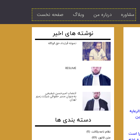
مشاوره
درباره من
وبلاگ
صفحه نخست
نوشته های اخیر
نمونه قرارداد حق الوکاله
RESUME
انتصاب امیرحسن شفیعی
به‌عنوان مدیر حقوقی شرکت زمزم
تهران
الرعایه
ین
دسته بندی ها
نظام نامه وکالت
(6)
را است
متن قانون
(69)
 و عدم