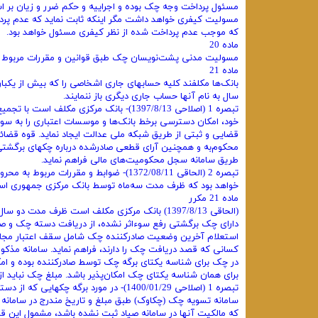
مسئول پرداخت وجه چک بوده و اجراییه و حکم ضرر و زیان بر ا
مسولیت کیفری خواهد داشت مگر اینکه ثابت نماید که عدم پرد
که موجب عدم پرداخت شده از نظر کیفری مسئول خواهد بود.
ماده 20
مسولیت مدنی پشت‌نویسان چک طبق قوانین و مقررات مربوط ک
ماده 21
بانک‌ها مکلفند کلیه حسابهای جاری اشخاصی را که بیش از یکب
سال به نام آنها حساب جاری دیگری باز ننمایند.
تبصره 1 (اصلاحی 1397/8/13)- بانک مرکزی 
خود، امکان دسترسی برخط بانک‌ها و موسسات اعتباری را به سوا
قضایی و ثبتی از طریق شبکه ملی عدالت ایجاد نماید. قوه قضا
طریق سامانه سجل محکومیت‌های مالی فراهم نماید.
تبصره 2 (الحاقی 1372/08/11)- ضوابط و مق
خواهد بود که ظرف مدت سه‌ماه توسط بانک مرکزی جمهوری اسل
ماده 21 مکرر
(الحاقی 1397/8/13) بانک مرکزی مکلف است ظرف مد
دارای چک برگشتی رفع سوءاثر نشده، از دریافت دسته چک و صد
استعلام آخرین وضعیت صادرکننده چک شامل سقف اعتبار مجاز، 
کسانی که قصد دریافت چک را دارند، فراهم نماید. سامانه مذکو
در چک برای شناسه یکتای برگه چک توسط صادرکننده بوده و ام
برای همان شناسه یکتای چک امکان‌پذیر باشد. مبلغ چک نباید ا
سامانه تسویه چک (چکاوک) طبق مبلغ و تاریخ مندرج در سامانه 
‌که مالکیت آنها در سامانه صیاد ثبت نشده باشد، مشمول این قانو