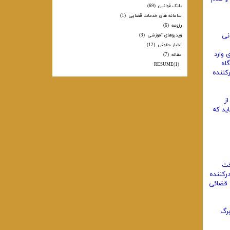
بانک قوانین
(69)
سامانه های خدمات قضایی
(1)
رزومه
(6)
نی
ویدیوهای آموزشی
(3)
اخبار حقوقی
(12)
ی وارد
مقاله
(7)
اه
RESUME
(1)
کننده
از
ید که
رداخت
رکننده
ع قضائی
برگ