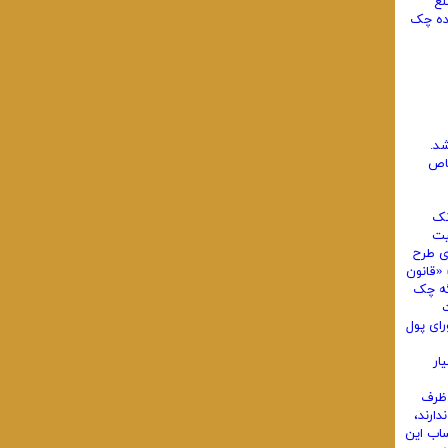
لغ
نده چک
خاص
انک
یت
 هزینه های طرح
 اجرای طرحهای تولیدی و افزایش منابع مالی و کارایی بانک ها مصوب 1386/4/5» یا رتبه‌بندی اعتباری از موسسات موضوع بند(21) ماده(1) «قانون
ر برگه چک
ای پول
یار
ت ظرف
ارند،
ساب این