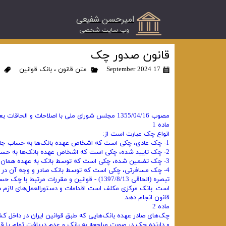
امیرحسن شفیعی
​وب سایت شخصی
قانون صدور چک
17 September 2024
متن قانون
،
بانک قوانین
مصوب 1355/04/16 مجلس شورای ملی با اصلاحات و الحاقات بعدی
ماده 1
انواع چک عبارت است از:
1- چک عادی،‌ چکی است که اشخاص عهده بانک‌ها به حساب جاری خود صادر می‌کنند و دارنده آن تضمینی جز اعتبار صادرکننده آن ندارد.
2- چک تایید شده، چکی است که اشخاص عهده بانک‌ها به حساب جاری خود صادر و توسط بانک محال علیه پرداخت وجه آن تایید می‌شود.
3- چک تضمین‌ شده، چکی است که توسط بانک به عهده همان بانک به درخواست مشتری صادر و پرداخت وجه آن توسط بانک تضمین می‌شود.
4- چک مسافرتی، چکی است که توسط بانک صادر و وجه آن در هریک از شعب آن بانک توسط نمایندگان و کارگزاران آن پرداخت می‌گردد.
تبصره (الحاقی 1397/8/13) - قوانین و مقررات
است. بانک مرکزی مکلف است اقدامات و دستورالعمل‌های لازم د
قانون انجام دهد.
ماده 2
چک‌‌های صادر عهده بانک‌هایی که طبق قوانین ایران در داخل کش
و دارنده چک در صورت مراجعه به بانک و عدم دریافت تمام یا 