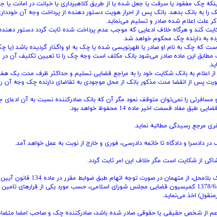
اینکه چک مفقود یا سرقت یا جعل شده یا از طریق کلاهبرداری یا خیانت در امانت یا جر
 را به بانک بدهد. بانک پس از احراز هویت دستور دهنده از پرداخت وجه آن خوددار
کر علت اعلام شده صادر و تسلیم می‌نماید.
ایت کند و هرگاه خلاف ادعایی که موجب عدم پرداخت شده ثابت گردد دستور دهنده 
 مورد این ماده کسی است که چک به نام او صادر یا ظهرنویسی شده یا چک به او واگذار گردیده باشد (یا 
خت مطابق این ماده صادر می‌شود بانک مکلف است وجه چک را تا تعیین تکلیف آن در 
د.
هنده مکلف است پس از اعلام به بانک شکایت خود را به مراجع قضایی تسلیم و حداکثر ظرف مدت یک هف
صورت پس از انقضا مدت مذکور بانک از محل موجودی به تقاضای دارنده چک وجه آن را
چک‌های تضمین شده و مسافرتی را نمی‌توان متوقف نمود مگر آن که بانک صادرکننده نسبت به آن ادعای 
فاد قسمت اخیر ماده 14 محفوظ خواهد بود.
فری مرجع رسیدگی مطالبه نماید.
 دادسرا و دادگاه تا خاتمه دادرسی، فوری و خارج از نوبت به عمل خواهد آمد.
کی از شکایت است مگر خلاف این امر ثابت گردد.
(اصلاحی 1382/06/02)- مرجع رسیدگی کننده جرائم مربوط به چک بلامحل،‌ از متهمان در صورت توجه اتهام طبق ضوابط مقرر در ماده 134 قانون آیین
دادرسی دادگاه‌های عمومی و انقلاب (در امور کیفری) مصوب 1378/6/28 کمیسیون قضایی مجلس شورای اسلامی، حسب مورد یکی از قرارهای ت
منقول) اخذ می‌نماید.
عم از شخص حقیقی یا حقوقی صادر شده باشد، صادرکننده چک و صاحب امضا متضام