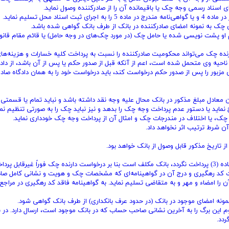
ای اسناد رسمی وجه چک یا باقیمانده آن را از صادرکننده وصول نماید.
 محل تسلیم نماید.
 چک به نمونه امضای صادرکننده در بانک از طرف بانک گواهی شده باشد.
م او پشت نویسی شده یا حامل چک (در مورد چک‌های در وجه حامل) یا قائم مقام قانو
حت نظام) - دارنده چک می‌تواند محکومیت صادرکننده را نسبت به پرداخت کلیه خسارات و هزینه‌ها
حیه وی متحمل شده است، اعم از آنکه قبل از صدور حکم یا پس از آن باشد، از دادگ
 مزبور را پس از صدور حکم درخواست کند، باید درخواست خود را به همان دادگاه صادر
خ مندرج در آن معادل مبلغ مذکور در بانک محال علیه وجه نقد داشته باشد و نباید تمام یا قسمتی 
 نماید یا دستور عدم پرداخت وجه چک را بدهد و نیز نباید چک را به صورتی تنظیم نما
 چک، یا اختلاف در مندرجات چک و امثال آن از پرداخت وجه چک خودداری نماید.
ن شرط ترتیب اثر نخواهد داد.
(اصلاحی 1397/8/13) هرگاه وجه چک به علتی از علل مندرج در ماده (3) پرداخت نگردد، بانک مکلف است بنا بر درخواست دارنده چک فوراً غیرقابل پ
یافت کد رهگیری و درج آن در گواهینامه‌ای که مشخصات چک و هویت و نشانی کامل صاد
ن را امضاء و مهر و به متقاضی تسلیم نماید. به گواهینامه فاقد کد رهگیری در مراج
نمونه امضای موجود در بانک (در حدود عرف بانکداری) از طرف بانک گواهی شود.
 این برگ را به آخرین نشانی صاحب حساب که در بانک موجود است، ارسال دارد. در 
ردد.