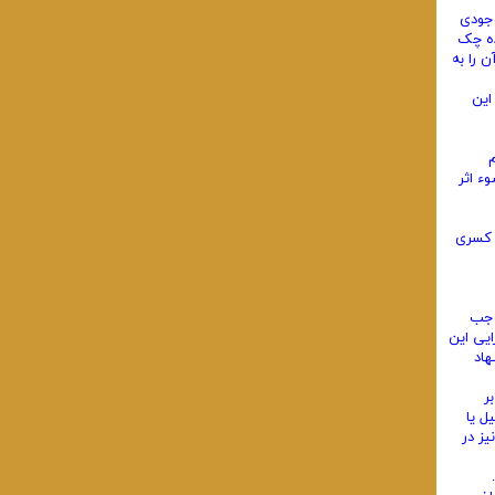
وجودی
ده چک
 را به
این
م
ء اثر
ن کسری
موجب
ایی این
هاد
ر
ل یا
یز در