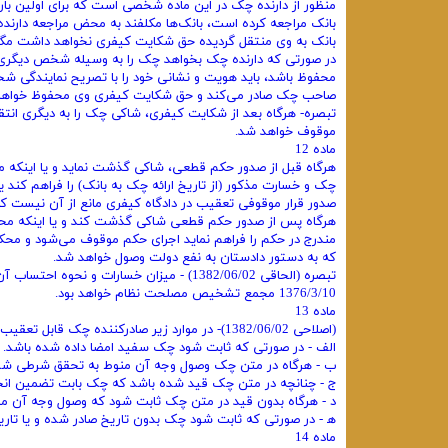
منظور از دارنده چک در این ماده شخصی است که برای اولین بار
بانک مراجعه کرده است، بانک‌ها مکلفند به محض مراجعه دارند
بانک به وی منتقل گردیده حق شکایت کیفری نخواهد داشت مگر آ
در صورتی که دارنده چک بخواهد چک را به وسیله شخص دیگری 
صاحب چک صادر می‌کند و حق شکایت کیفری وی محفوظ خواهد 
تبصره- هرگاه بعد از شکایت کیفری، شاکی چک را به دیگری انتق
موقوف خواهد شد.
ماده 12
هرگاه قبل از صدور حکم قطعی، شاکی گذشت نماید و یا اینکه مت
چک و خسارت مذکور (از تاریخ ارائه چک به بانک) را فراهم کند ی
صدور قرار موقوفی تعقیب در دادگاه کیفری مانع از آن نیست که
هرگاه پس از صدور حکم قطعی شاکی گذشت کند و یا اینکه محکو
مندرج در حکم را فراهم نماید اجرای حکم موقوف می‌شود و مح
که به دستور دادستان به نفع دولت وصول خواهد شد.
1376/3/10 مجمع تشخیص مصلحت نظام خواهد بود.
ماده 13
(اصلاحی 1382/06/02)- در موارد زیر صادرکننده چک قابل تعقیب کیفری نیست:
الف - در صورتی که ثابت شود چک سفید امضا داده شده باشد.
ب - هرگاه در متن چک وصول وجه آن منوط به تحقق شرطی شده
ج - چنانچه در متن چک قید شده باشد که چک بابت تضمین انجا
د - هرگاه بدون قید در متن چک ثابت شود که وصول وجه آن من
ه‍ - در صورتی که ثابت شود چک بدون تاریخ صادر شده و یا تا
ماده 14