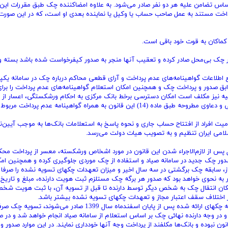
ساس تضامن علیه هر دو نفر صادر می‌شود. به علاوه امضاکننده چک طبق مقررات این 
اخت مستند به عمل صاحب حساب یا وکیل یا نماینده بعدی او است،‌ که در این صور
ماکان به قوت خود باقی است.
ار چک بی‌محل صادر کرده و تعقیب آنها منجر به صدور کیفرخواست شده باشد بسته و
مکلف است با تجمیع اطلاعات گواهینامه‌های عدم پرداخت و آرای قطعی محاکم درباره چک در سامانه یکپ
بق صدور و پرداخت چک و همچنین امکان استعلام گواهینامه‌های عدم پرداخت را برای
ئیه نیز مکلف است امکان دسترسی برخط بانک مرکزی به احکام ورشکستگی، اعسار از 
محکوم‌به و همچنین آرای قطعی صادرشده درباره چکهای برگشتی و دعاوی مطروحه طبق ماده (14) این قانون به همراه گواهینامه عدم پرداخت م
ررات مربوط به محرومیت افراد از افتتاح حساب جاری و نحوه پاسخ به استعلامات بانک‌ها به موجب آیین‌ن
امی ایران تنظیم و به تصویب هیات دولت می‌رسد.
ت دو سال پس از لازم‌الاجراء شدن این قانون در مورد اشخاص ورشکسته، معسر از پرداخت محکو
ور چک جدید در سامانه صیاد و استفاده از چک موردی جلوگیری کرده و همچنین امک
سابقه چک برگشتی در سه سال اخیر و میزان تعهدات چکهای تسویه نشده را صرفا ب
ر به نحوی خواهد بود که صدور هر برگه چک مستلزم ثبت هویت دارنده، مبلغ و تاریخ 
کان انتقال چک به شخص دیگر توسط دارنده تا قبل از تسویه آن، با ثبت هویت شخ
ز اختلاف سقف اعتبار مجاز و تعهدات چکهای تسویه نشده بیشتر باشد.
تبصره 1 (اصلاحی 1400/01/29)- در مورد برگه چکهایی که از دسته چکهای ارائه شده پس از پایان اسفندماه سال 1399 صادر می‌شوند، تس
و در وجه دارنده نهائی چک بر اساس استعلام از سامانه صیاد انجام خواهد شد و در 
ن نبوده و بانک‌ها مکلفند از پرداخت وجه آنها خودداری نمایند. در این موارد صدور و