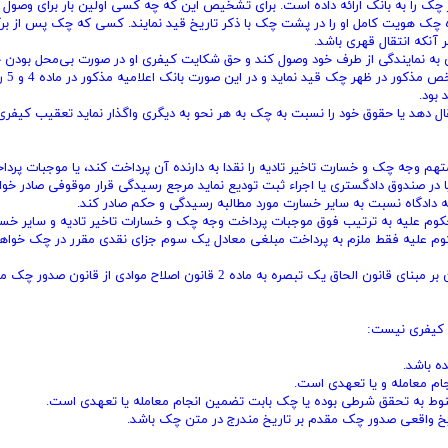
 چک را به بانک ارائه داده است. برای تشخیص این که چه کسی اولین بار برای وصول
ه چک هویت کامل او را در پشت چک با ذکر تاریخ قید نمایند. کسی که چک پس از بر
نکه انتقال قهری باشد.
به نمایندگی از طرف خود وصول کند و حق شکایت کیفری او در صورت بی‌محل بودن
محفوظ باشد، باید هویت 
بود.
ال دهد یا حقوق خود را نسبت به چک به هر نحو به دیگری واگذار نماید تعقیب کیفری
هم وجه چک و خسارت تاخیر تادیه را نقدا به دارنده آن پرداخت کند، یا موجبات پرد
ا در صندوق دادگستری یا اجراء ثبت تودیع نماید مرجع رسیدگی قرار موقوفی صادر خوا
 دادگاه نسبت به سایر خسارت مورد مطالبه رسیدگی و حکم صادر کند.
م علیه به ترتیب فوق موجبات پرداخت وجه چک و خسارات تاخیر تادیه و سایر خسا
کوم علیه فقط ملزم به پرداخت مبلغی معادل یک سوم جزای نقدی مقرر در چک خواهد
تبصره (الحاقی 1382/06/02) - میزان خسارات و نحوه احتساب آن بر مبنای قانون الحاق یک تبصره به ماده 2 قانون اصلاح موادی از قا
 باشد.
م معامله و یا تعهدی است.
وط به تحقق شرطی بوده یا چک بابت تضمین انجام معامله یا تعهدی است.
ریخ واقعی صدور چک مقدم بر تاریخ مندرج در متن چک باشد.