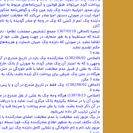
پرداخت گردد می‌تواند طبق قوانین و آیین‌نامه‌های مربوط به اجر
برای صدور اجراییه دارنده چک باید عین چک و گواهی‌نامه مذکور در ماده 4 و یا گواهی‌‌نامه مندرج در ماده 5 را به اجرای ثبت اسناد
اجراء ثبت در صورتی دستور اجرا صادر می‌کند که مطابقت امضای
دارنده چک اعم از کسی که چک در وجه او صادر گردیده یا به نا
آنان.
تبصره (الحاقی 1367/03/10 مجمع تشخیص مصل
شده که مستقیما و به طور متعارف در جهت وصول طلب خود از نا
تقاضا نماید. در صورتی که دارنده چک جبران خسارت و هزینه‌های
حکم تقدیم نماید.
ماده 3
(اصلاحی 1382/06/02)- صادرکننده چک باید در تاری
وجهی را که به اعتبار آن چک صادر کرده، به صورتی از بانک خارج
بانک به عللی از قبیل عدم مطابقت امضا یا قلم خوردگی در متن
هرگاه در متن چک شرطی برای پرداخت ذکر شده باشد، بانک به آ
ماده 3 مکرر
(الحاقی 1382/06/02)- چک فقط در تاریخ مندرج در آن و یا پس از تاریخ مذکور قابل وصول از بانک خواهد بود.
ماده 4
بودن آن را در سامانه یکپارچه بانک مرکزی ثبت نماید و با در
در آن ذکر شده باشد، علت یا علل عدم پرداخت را صریحا قید و آ
و ثبتی ترتیب اثر داده نمی‌شود.
در برگ مزبور باید مطابقت یا عدم مطابقت امضای صادرکننده با 
بانک مکلف است به منظور اطلاع صادرکننده چک، فورا نسخه دوم
مزبور باید نام و نام خانوادگی و نشانی کامل دارنده چک نیز قید گ