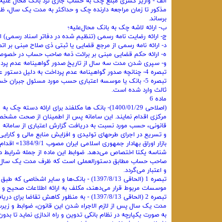
الف - واریز کسری مبلغ چک به حساب جاری نزد بانک محال عل
مذکور تا زمان مراجعه دارنده چک و حداکثر به مدت یک سال، ظر
برساند.
ب- ارائه لاشه چک به بانک محال‌علیه؛
ج- ارائه رضایت نامه رسمی (تنظیم شده در دفاتر اسناد رسمی) 
د- ارائه نامه رسمی از مرجع قضایی یا ثبتی ذی صلاح مبنی بر 
ه- ارائه حکم قضایی مبنی بر برائت ذمه صاحب حساب در خص
و- سپری شدن مدت سه سال از تاریخ صدور گواهینامه عدم پر
تبصره 4- چنانچه صدور گواهینامه عدم پرداخت به دلیل دستور عدم پرداخت طبق ماد (14) این قانون و تبصره‌های آن باشد، سوءاثر محسوب نخواهد شد.
تبصره 5- بانک یا موسسه اعتباری حسب مورد مسئول جبران 
ثالث وارد شده است.
ماده 6
(اصلاحی 1400/01/29)- بانک ها مکلفند برای ارائه
مرکزی اقدام نمایند. این سامانه پس از اطمینان از صحت مشخص
بازار اوراق
شناسه یکتا اختصاص می‌دهد. ضوابط این ماده از جمله شرایط 
صاحب حساب مطابق دستورالعملی است که ظرف مدت یک سال پس ا
و اعتبار می‌گردد.
تبصره 1 (الحاقی 1397/8/13) - بانک‌ها و سای
موسسات مربوط قرار می‌دهند، مکلف به ارائه اطلاعات صحیح و ک
تبصره 2 (الحاقی 1397/8/13) - به منظور ک
مدت یک سال پس از لازم الاجراء شدن این قانون، ضوابط و ز
به صورت یکپارچه در نظام بانکی تدوین و راه اندازی نماید تا بد