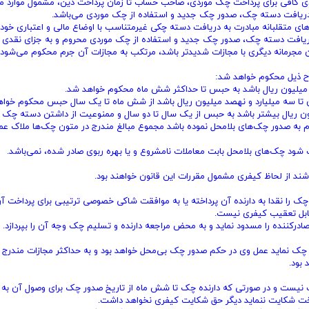
 کافی برای پرداخت چک موردی، صاحب حساب تا زمان پرداخت دین، مشمول موارد من
 با توسل به شیوه‌های متقلبانه مبادرت به دریافت دسته چکی غیرمتناسب با اوضاع مالی و اعتباری خود
دریافت دسته چک، صدور چک جدید و استفاده از چک موردی محروم و به جزای نقدی 
ن مجرمانه دیگری با مجازات شدیدتر باشد، مرتکب به مجازات آن جرم محکوم می‌شود.
 میلیون ریال باشد به حبس تا حداکثر شش ماه محکوم خواهد شد.
 تا سه میلیارد و نهصد میلیون ریال باشد از شش ماه تا یک سال حبس محکوم خواه
یون ریال بیشتر باشد به حبس از یک سال تا دو سال و ممنوعیت از داشتن دسته چک 
 به صدور چک‌های بلامحل نموده باشد مجموع مبالغ مندرج در متون چک‌ها ملاک عم
شند از لحاظ کیفری مشمول مقررات این قانون خواهند بود.
 را نقدا به دارنده آن پرداخته یا به موافقت شاکی خصوصی ترتیبی برای پرداخت آن
 قابل تعقیب کیفری نیست.
رکننده را مسدود نماید و به محض مراجعه دارنده و تسلیم چک وجه آن را بپردازد.
چک نماید عمل وی در حکم صدور چک بی‌محل خواهد بود و به حداکثر مجازات مندرج د
 نیست و در صورتی که دارنده چک تا شش ماه از تاریخ صدور چک برای وصول آن به 
اخت شکایت ننماید دیگر حق شکایت کیفری نخواهد داشت.