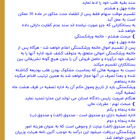
‌سند بقیه طلب خود را ادعا نماید.
ماده چهل و هشتم
تقسیم موقت سهام فقط پس از انقضاء مدت مذکور در ماده 36 ممکن
است به عمل آید.
به بستانکارانی که جزو صورت نیامده‌ اند سند عدم کفایت دارائی داده
خواهد شد.
❯ مبحث هشتم - خاتمه ورشکستگی
ماده چهل و نهم
پس از تقسیم اموال خاتمه ورشکستگی اعلام خواهد شد - هرگاه پس از
خاتمه ورشکستگی اموالی متعلق به متوقف کشف شود اداره‌ آنها را به
تصرف خود درآورده و حاصل فروش آن را بدون هیچ گونه تشریفاتی بین
بستانکاران تقسیم میکند.
نسبت به سهمیه‌ هائی که بمناسبت مشکوک بودن طلب بودیعه گذاشته
شده و بعداً تصرف در آنها مجاز خواهد شد به همین ترتیب اقدام میگردد.
ماده پنجاهم
ورشکستگی باید از تاریخ وصول حکم آن به اداره تصفیه در ظرف هشت ماه
تصفیه گردد.
هنگام ضرورت رئیس دادگاه استان می ‌تواند این مدترا تمدید نماید.
❯ مبحث نهم - مقررات مالی
ماده پنجاه و یکم
اداره تصفیه دارای دو صندوق است - صندوق (الف) و صندوق (ب)
ماده پنجاه و دوم
درآمد صندوق (الف) عبارت از وجوهی است که به عنوان هزینه امور
ورشکستگی دریافت میشود این درآمد به موجب آئین ‌نامه هیئت‌ وزیران
تعیین خواهد شد.