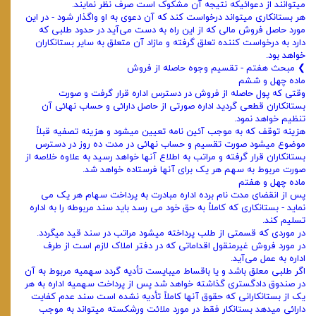
میتوانند از دعوائیکه نتیجه آن مشکوک است صرف نظر ‌نمایند.
هر بستانکاری میتواند درخواست کند که آن دعوی به او واگذار شود - در این
مورد حاصل فروش مالی که از این راه به دست می‌آید در حدود طلبی که
‌دارد به درخواست ‌کننده تعلق گرفته و مازاد آن متعلق به سایر بستانکاران
خواهد بود.
❯ مبحث هفتم - تقسیم وجوه حاصله از فروش
ماده چهل و ششم
وقتی که پول حاصله از فروش در دسترس اداره قرار گرفت و صورت
بستانکاران قطعی گردید اداره صورتی از حاصل دارائی و حساب‌ نهائی آن
تنظیم خواهد نمود.
هزینه توقف که به موجب آئین‌ نامه تعیین میشود و هزینه تصفیه قبلاً
موضوع میشود صورت تقسیم و حساب نهائی در مدت ده روز در دسترس
‌بستانکاران قرار گرفته و مراتب به اطلاع آنها خواهد رسید به علاوه خلاصه از
صورت مربوط به سهم هر یک برای آنها فرستاده خواهد شد.
ماده چهل و هفتم
پس از انقضای مدت نام برده اداره مبادرت به پرداخت سهام هر یک می
‌نماید - بستانکاری که کاملاً به حق خود می‌ رسد باید سند مربوطه ‌را به اداره
تسلیم کند.
در موردی که قسمتی از طلب پرداخته میشود مراتب در سند قید میگردد.
در مورد فروش غیرمنقول اقداماتی که در دفتر املاک لازم است از طرف
اداره به عمل می‌آید.
اگر طلبی معلق باشد و یا باقساط میبایست تأدیه گردد سهمیه مربوط به آن
در صندوق دادگستری گذاشته خواهد شد پس از پرداخت سهمیه اداره به هر
یک از بستانکارانی که حقوق آنها کاملاً تأدیه نشده است سند عدم کفایت
دارائی میدهد بستانکار فقط در مورد ملائت ورشکسته میتواند به موجب