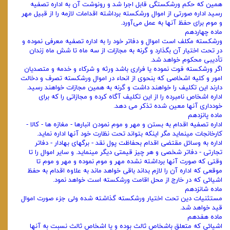
همین که حکم ورشکستگی قابل اجرا شد و رونوشت آن به اداره تصفیه
رسید اداره صورتی از اموال ورشکسته برداشته اقدامات لازمه ‌را از قبیل مهر
و موم برای حفظ آنها به عمل می‌آورد.
ماده چهاردهم
ورشکسته مکلف است اموال و دفاتر خود را به اداره تصفیه معرفی نموده و
در تحت اختیار آن بگذارد و گرنه به مجازات از سه ماه تا شش ‌ماه زندان
تأدیبی محکوم خواهد شد.
اگر ورشکسته فوت نموده یا فراری باشد ورثه و شرکاء و خدمه و متصدیان
امور و کلیه اشخاصی که بنحوی از انحاء در اموال ورشکسته تصرف و‌ دخالت
دارند این تکلیف را خواهند داشت و گرنه به همین مجازات خواهند رسید.
اداره اشخاص نامبرده را از این تکلیف آگاه کرده و مجازاتی را که برای
خودداری آنها معین شده تذکر می ‌دهد.
ماده پانزدهم
اداره تصفیه اقدام به بستن و مهر و موم نمودن انبارها - مغازه‌ ها - کالا -
کارخانجات مینماید مگر اینکه بتواند تحت نظارت خود آنها اداره‌ نماید.
اداره به وسائل مقتضی اقدام بحفاظت پول نقد - برگهای بهادار - دفاتر
تجارتی - دفاتر شخصی و هر چیز قیمتی دیگر مینماید. و سایر اموال را تا
وقتی که صورت آنها برداشته نشده مهر و موم نموده و مهر و موم تا
موقعی که اداره آن را لازم بداند باقی خواهد ماند به علاوه اقدام به حفظ
اشیائی که در خارج از محل اقامت ورشکسته است خواهد نمود.
ماده شانزدهم
مستثنیات دین تحت اختیار ورشکسته گذاشته شده ولی جزء صورت اموال
قید خواهد شد.
ماده هفدهم
اشیائی که متعلق باشخاص ثالث بوده و یا اشخاص ثالث نسبت به آنها