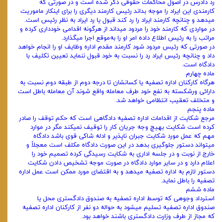
رد دادرس در اصول محاکمات حقوقی ذکر شده است و در صورتی که
کارمندی این ایراد را موجه بداند رئیس کارمند دیگری را برای اینکار ماموریت
میدهد و چنانچه کارمند ایراد را رد کند قبول یا رد ایراد به نظر رئیس ‌است.
در مواردی که کارمند خود را مردود میداند از هرگونه اقدامی خودداری کرده و
مراتب را به رئیس اطلاع داده امر او را به‌موقع اجرا میگذارد.
در صورتی که رئیس مردود شود کارمند مقدم اداره وظایف او را انجام خواهد
داد و چنانچه رئیس ایراد رد را نسبت به خود قبول ننماید تعیین تکلیف با‌
دادگاه است.
ماده چهارم
هرگاه کارکنان اداره تصفیه یا کسانشان تا درجه دوم از طبقه دوم نسبت به
دارائی ورشکسته به نفع خود طرف معامله واقع شوند آن معامله ‌باطل است
و متخلف تعقیب انتظامی خواهد شد.
ماده پنجم
مرجع شکایت از اقدامات اداره تصفیه دادگاهی است که حکم توقف را صادر
کرده است شکایت بهیچ وجه جریان کار را توقیف نمیکند ‌مگر در موارد
مهم که عمل مورد شکایت جبران‌ ناپذیر و ادله شاکی قوی باشد دادگاه
میتواند دستور جلوگیری بدهد در این صورت دادگاه مکلف است ‌معجلاً و
خارج از نوبت و در جلسه اداری به شکایت رسیدگی کرده تصمیم خود را
اعلام دارد و در سایر موارد دادگاه در صورت موجه تشخیص دادن‌ شکایت
دستور لازم به اداره تصفیه میدهد و به اقتضای مورد ممکن است عمل اداره
تصفیه را باطل نماید.
ماده ششم
استرداد وجوهی که توسط اداره تصفیه به صندوق دادگستری محل یا
صندوق اداره تصفیه تسلیم میشود به حواله دو نفر از کارکنان اداره ‌تصفیه
که مجاز از طرف وزارت دادگستری باشند خواهد بود.