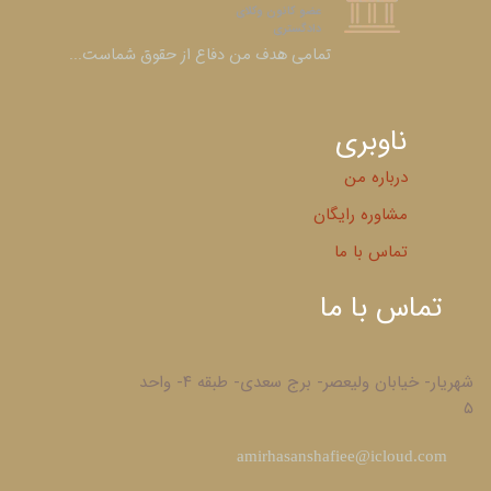
عضو کانون وکلای
دادگستری​​​​​​​
​​​​​​​تمامی هدف من دفاع از حقوق شماست...
ناوبری
درباره من
مشاوره رایگان
تماس با ما
تماس با ما
شهریار- خیابان ولیعصر- برج سعدی- طبقه ۴- واحد
۵
​amirhasanshafiee@icloud.com