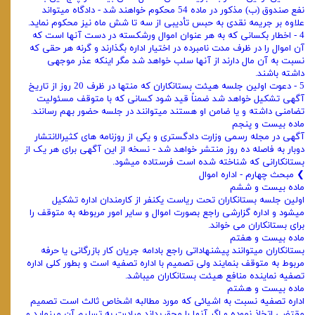
نفع صندوق (ب) مذکور در ماده 54 محکوم خواهند شد - دادگاه میتواند
علاوه بر جریمه نقدی به حبس تأدیبی از سه تا شش ماه نیز محکوم‌ نماید.
4 - اخطار بکسانی که به هر عنوان اموال ورشکسته در دست آنها است که
آن اموال را در ظرف مدت نامبرده در اختیار اداره بگذارند و گرنه هر ‌حقی که
نسبت به آن مال دارند از آنها سلب خواهد شد مگر اینکه عذر موجهی
داشته باشند.
5 - دعوت اولین جلسه هیئت بستانکاران که منتها در ظرف 20 روز از تاریخ
آگهی تشکیل خواهد شد ضمناً قید شود کسانی که با متوقف ‌مسئولیت
تضامنی داشته و یا ضامن او هستند میتوانند در جلسه حضور بهم رسانند.
ماده بیست و پنجم
آگهی در مجله رسمی وزارت دادگستری و یکی از روزنامه‌ های کثیرالانتشار
دوبار به فاصله ده روز منتشر خواهد شد - نسخه از این ‌آگهی برای هر یک از
بستانکارانی که شناخته شده است فرستاده میشود.
❯ مبحث چهارم - اداره اموال
ماده بیست و ششم
اولین جلسه بستانکاران تحت ریاست یکنفر از کارمندان اداره تشکیل
میشود و اداره گزارشی راجع بصورت اموال و سایر امور ‌مربوطه به متوقف را
برای بستانکاران می ‌خواند.
ماده بیست و هفتم
بستانکاران میتوانند پیشنهاداتی راجع بادامه جریان کار بازرگانی یا حرفه
مربوط به متوقف بنمایند ولی تصمیم با اداره تصفیه است و بطور کلی اداره
تصفیه نماینده منافع هیئت بستانکاران میباشد.
ماده بیست و هشتم
اداره تصفیه نسبت به اشیائی که مورد مطالبه اشخاص ثالث است تصمیم
مقتضی اتخاذ نموده و اگر آنها را محق بداند مبادرت به تسلیم ‌آن مینماید و