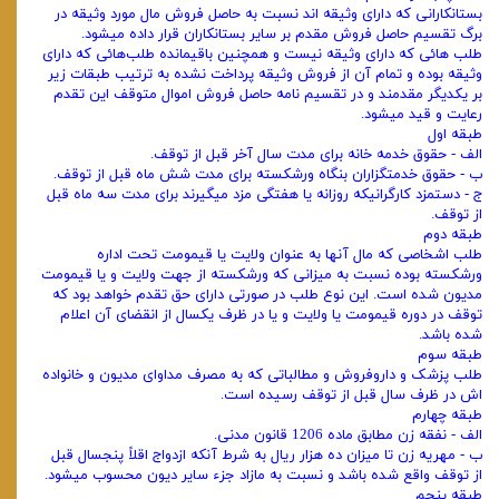
بستانکارانی که دارای وثیقه ‌اند نسبت به حاصل فروش مال مورد وثیقه در
برگ تقسیم حاصل فروش مقدم بر سایر بستانکاران قرار داده‌ میشود.
طلب‌ هائی که دارای وثیقه نیست و همچنین باقیمانده طلب‌هائی که دارای
وثیقه بوده و تمام آن از فروش وثیقه پرداخت نشده به ترتیب طبقات زیر
بر ‌یکدیگر مقدمند و در تقسیم‌ نامه حاصل فروش اموال متوقف این تقدم
رعایت و قید میشود.
طبقه اول
الف - حقوق خدمه خانه برای مدت سال آخر قبل از توقف.
ب - حقوق خدمتگزاران بنگاه ورشکسته برای مدت شش ماه قبل از توقف.
ج - دستمزد کارگرانیکه روزانه یا هفتگی مزد میگیرند برای مدت سه ماه قبل
از توقف.
طبقه دوم
طلب اشخاصی که مال آنها به عنوان ولایت یا قیمومت تحت اداره
ورشکسته بوده نسبت به میزانی که ورشکسته از جهت ولایت و یا قیمومت
مدیون شده است. این نوع طلب در صورتی دارای حق تقدم خواهد بود که
توقف در دوره قیمومت یا ولایت و یا در ظرف یکسال از انقضای آن اعلام
شده‌ باشد.
طبقه سوم
طلب پزشک و داروفروش و مطالباتی که به مصرف مداوای مدیون و خانواده
‌اش در ظرف سال قبل از توقف رسیده است.
طبقه چهارم
الف - نفقه زن مطابق ماده 1206 قانون مدنی.
ب - مهریه زن تا میزان ده هزار ریال به شرط آنکه ازدواج اقلاً پنجسال قبل
از توقف واقع شده باشد و نسبت به مازاد جزء سایر دیون محسوب ‌میشود.
طبقه پنجم