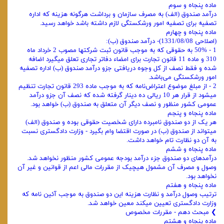
ماده پنجاه و سوم
درآمد صندوق (الف) به مصرف سازمان و برداشت هرگونه هزینه که اداره
تصفیه برای تصفیه امور ورشکستگی لازم داشته باشد خواهد ‌رسید.
ماده پنجاه و چهارم
(اصلاحی 1331/08/08)- درآمد صندوق (ب):
1 - 50% به حقوقی که به موجب قانون ثبت شرکتها مصوب 2 خرداد ماه
310 و ماده 11 قانون تجارت برای امضاء دفاتر تجاری تعلق میگیرد اضافه
شده و فقط نصف از کل وجوه دریافتی جزو درآمد صندوق (ب) اداره تصفیه
امور ورشکستگی می‌باشد.
2 - از مبلغ موضوع اعتراض‌نامه که به موجب ماده 293 قانون تجارت تنظیم
میشود از قرار هر 10 ریالی ده دینار گرفته شده که نصف آن جزو ‌درآمد
عمومی کشور منظور و نصف دیگر آن متعلق به صندوق (ب) خواهد بود.
ماده پنجاه و پنجم
هر یک از دو صندوق نامبرده دارای شخصیت حقوقی بوده و صندوق (الف)
میتواند از صندوق (ب) در صورت اقتضا وام بگیرد - وزارت دادگستری نسبت
به آن دو نظارت تام خواهد داشت.
ماده پنجاه و ششم
درآمدهای دو صندوق جزء درآمد بودجه عمومی کشور منظور نخواهد شد.
وصول و مصرف آن مشمول هیچیک از مقررات مالی اعم از قوانین و غیر آن
نخواهد بود.
ماده پنجاه و هفتم
ترتیب وصول درآمد و نظارت هزینه این دو صندوق به موجب آئین ‌نامه که
وزارت دادگستری تعیین میکند معین خواهد شد.
❯ مبحث دهم - مقررات مخصوص
ماده پنجاه و هشتم