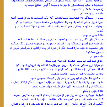
اگر اداره سندی را که ابراز شده قبول کرد اقدام بتصحیح صورت بستانکاران
مینماید و سایر بستانکاران را نیز به وسیله آگهی مطلع میسازد.
❯ مبحث ششم - تصفیه
ماده سی و هشتم
پس از رسیدگی به مطالبات بستانکارانی که یک قسمت یا تمام طلب آنها
مورد قبول واقع شده به وسیله اخطاریه در جلسه دعوت میشوند ‌و اگر
درخواست قرارداد ارفاقی هم شده باشد مراتب ضمن دعوتنامه قید می
‌شود.
ماده سی و نهم
اداره گزارش کاملی نسبت به وضعیت دارائی و مطالبات متوقف داده
نظریات متوقف و بستانکاران را استماع نموده در صورت ‌مجلس ‌ذکر میکند
ولی تصمیم با خود اداره است مگر در مورد قرارداد ارفاقی و صرفنظر کردن از
دعاوی مشکوک.
ماده چهلم
اموال متوقف بترتیب مزایده فروخته می ‌شود.
در موارد زیر ممکن است به طریق غیرمزایده اقدام به فروش اموال کرد.
1- اگر هیئتی از بستانکاران که دارای شرایط مذکور در ماده 480 قانون
تجارت باشند به این ترتیب رضایت بدهند.
2- وقتی که مال در (بورس) و یا در بازار قیمت معینی دارد.
اشیاء مورد وثیقه را نمیتوان به طریق غیرمزایده فروخت مگر اینکه رضایت
بستانکارانی که نسبت به آنها حق وثیقه دارند جلب شود.
ماده چهل و یکم
شرایط فروش لااقل ده روز قبل از مزایده در دفتر اداره در دسترس عموم
گذارده خواهد شد و هر کس میتواند اطلاعات لازمه را کسب ‌نماید.
آگهی فروش شامل مکان - روز - ساعت مزایده خواهد بود و در مورد اموال