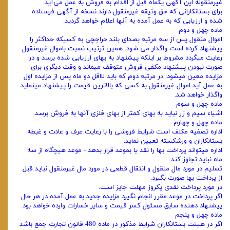
غیرمنقوله این آگهی یکماه قبل از اقدام به فروش به عمل می‌آید.
برای بستانکارانی که حق وثیقه غیرمنقول دارند نسخه از آگهی فرستاده
شده و ارزیابی که به عمل آمده به آنها اعلام خواهد گردید.
ماده چهل و دوم
اموال منقول پس از سه مرتبه بصدای بلند حراجچی به کسیکه حداکثر را
پیشنهاد کرده است واگذار می‌ شود. همین ترتیب نسبت باموال غیرمنقول
رعایت میگردد مشروط بر اینکه پیشنهاد به بهای ارزیابی شده برسد و در
صورت نبودن پیشنهاد مکفی فروش متوقف میماند و وقت ‌دیگری برای
مزایده معین میشود. در مرتبه دوم که باید لااقل دو ماه پس از مزایده اول
به عمل آید اموال غیرمنقول به کسی که بالاترین قیمت را‌ پیشنهاد مینماید
واگذار خواهد شد.
ماده چهل و سوم
اشیاء سیم و زر نباید به بهای کمتر از بهای فلزی آنها به فروش برسد.
ماده چهل و چهارم
اداره تصفیه مکلف است شرایط فروشی را با رعایت عرف و عادت و غبطه
بستانکاران و ورشکسته تعیین نماید.
اداره میتواند پرداخت بها را نقد یا بموعد قرار بدهد - موعد هیچگاه از سه
ماه نباید تجاوز کند.
تسلیم در مورد مال منقول و انتقال قطعی در مورد مال غیرمنقول نباید قبل
از پرداخت بها صورت بگیرد.
در مورد پرداخت نقدی یکروز مهلت جایز است.
اگر پرداخت در موعد مقرر انجام نگیرد مزایده جدید به عمل آمده در هر حال
پیشنهاد دهنده سابق مسئول کسر قیمت و سایر خسارات وارده خواهد ‌بود.
ماده چهل و پنجم
اگر در هیئت بستانکاران شرایط مذکور در ماده 480 قانون تجارت جمع باشد