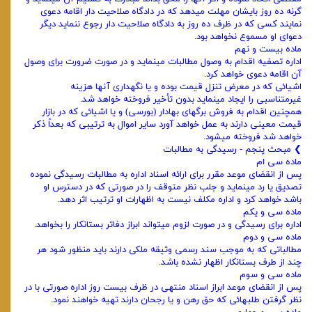
گرنه ده روز بایشان مهلت میدهد که در دادگاه صلاحیت دار اقامه دعوی
نمایند کسی که در ظرف ده روز به دادگاه صلاحیت دار رجوع ننماید‌ دیگر
دعوای او مسموع نخواهد بود.
ماده بیست و نهم
اداره تصفیه اقدام به وصول مطالبات مینماید و در صورت ضرورت برای وصول
آن اقامه دعوی خواهد کرد.
اشیائی که در معرض تنزل قیمت بوده و یا نگهداری آنها هزینه
غیرمتناسبی را ایجاد مینماید بدون تأخیر فروخته خواهد شد.
همچنین اقدام به فروش برگهای بهادار (بورسی) و یا اشیائی که در بازار
قیمت معینی دارند به عمل خواهد آورد سایر اموال به ترتیبی که بعداً ذکر
خواهد ‌شد فروخته میشود.
❯ مبحث پنجم - رسیدگی به مطالبات
ماده سی ام
پس از انقضای موعد مقرر برای ارائه اسناد اداره به مطالبات رسیدگی نموده
تصدیق یا رد مینماید و جلب نظر متوقف را در صورتی که در ‌دسترس او
باشد خواهد کرد و اداره مکلف نیست به اظهارات او ترتیب اثر دهد.
ماده سی و یکم
اداره برای رسیدگی و در صورت لزوم میتواند ابراز دفاتر بستانکار را بخواهد.
ماده سی و دوم
مطالباتی که به موجب سند رسمی وثیقه ملکی دارند باید منظور شود هر
چند از طرف بستانکار اظهار نشده باشد.
ماده سی و سوم
پس از انقضای موعد ابراز اسناد منتهی در ظرف بیست روز اداره صورتی با در
نظر گرفتن طلبهائی که حق رهن و یا رجحان دارند تهیه‌ خواهند نمود.