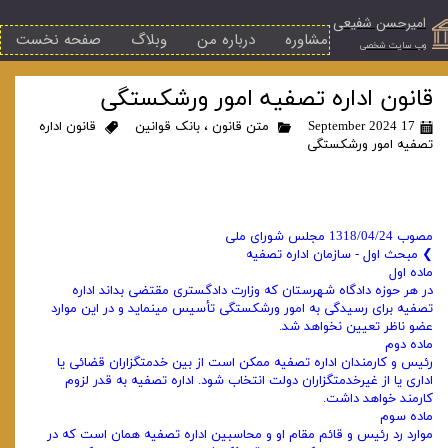
امیرحسن شفیعی
مشاوره
درباره من
وبلاگ
صفحه نخست
​وب سایت شخصی
قانون اداره تصفیه امور ورشکستگی
17 September 2024
متن قانون
،
بانک قوانین
قانون اداره
تصفیه امور ورشکستگی
مصوب 1318/04/24 مجلس شورای ملی
❯ مبحث اول - سازمان اداره تصفیه
ماده اول
در هر حوزه دادگاه شهرستان که وزارت دادگستری مقتضی بداند اداره
تصفیه برای رسیدگی به امور ورشکستگی تأسیس مینماید و در این‌ موارد
عضو ناظر تعیین نخواهد شد.
ماده دوم
رئیس و کارمندان اداره تصفیه ممکن است از بین خدمتگزاران قضائی یا
اداری یا از غیرخدمتگزاران دولت انتخاب شود. اداره تصفیه به قدر لزوم
کارمند خواهد داشت.
ماده سوم
موارد رد رئیس و قائم‌ مقام او و محاسبین اداره تصفیه همان است که در