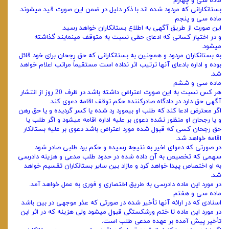
ماده سی و چهارم
بستانکارانی که مردود شده ‌اند با ذکر دلیل در ضمن این صورت قید میشوند.
ماده سی و پنجم
این صورت از طریق آگهی به اطلاع بستانکاران خواهد رسید.
و در اختیار کسانی که ادعای حقی نسبت به متوقف مینمایند گذاشته
میشود.
به بستانکاران مردود و همچنین به بستانکارانی که حق رجحان برای خود قائل
بوده و اداره بادعای آنها ترتیب اثر نداده است مستقیماً مراتب اعلام ‌خواهد
شد.
ماده سی و ششم
هر کس نسبت به این صورت اعتراض داشته باشد در ظرف 20 روز از انتشار
آگهی حق دارد در دادگاه صادرکننده حکم توقف اقامه ‌دعوی کند.
اگر معترض ادعا کند که طلب او بیمورد رد شده یا کسر گردیده و یا حق رهن
و یا رجحان او منظور نشده دعوی بر علیه اداره اقامه میشود و اگر طلب یا‌
حق رجحان کسی که قبول شده مورد اعتراض باشد دعوی بر علیه بستانکار
اقامه خواهد شد.
در صورتی که دعوای اخیر به نتیجه رسیده و حکم برد طلبی صادر شود
سهمی که تخصیص به آن داده شده در حدود طلب مدعی و هزینه دادرسی
به او اختصاص پیدا خواهد کرد و مازاد بین سایر بستانکاران تقسیم خواهد
شد.
در مورد این ماده دادرسی به طریق اختصاری و فوری به عمل خواهد آمد.
ماده سی و هفتم
اسنادی که در ارائه آنها تأخیر شده در صورتی که عذر موجهی در بین باشد
در مورد این ماده تا ختم ورشکستگی قبول میشود ولی هزینه ‌که در اثر این
تأخیر پیش آمده بر عهده مدعی طلب است.