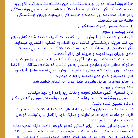
هرگاه ورشکسته اموالی جزء مستثنیات دین نداشته باشد مراتب آگهی و
قید میشود که اگر بستانکاران بعضاً یا کلاً درخواست اجراء ‌اصول ورشکستگی
را در ظرف مدت ده روز ننموده و هزینه آن را نپردازند جریان ورشکستگی
خاتمه خواهد پذیرفت.
❯ مبحث سوم - دعوت بستانکاران
ماده بیست و سوم
اگر به نظر اداره حاصل فروش اموالی که صورت آنها برداشته شده کافی برای
پرداخت هزینه ورشکستگی نباشد اداره اقدام به تصفیه ‌اختصاری مینماید
مگر اینکه یکی از بستانکاران درخواست کند که کار بر طبق اصول تصفیه
عادی جریان پیدا نموده و هزینه آن را قبلاً بدهند.
در مورد تصفیه اختصاری اداره آگهی میکند که در ظرف چهل روز هر کس
هرگونه ادعائی دارد بنماید و سپس به هر ترتیب که منافع بستانکاران اقتضا
‌میکند بدون رعایت تشریفاتی اقدام به فروش اموال نموده حاصل آنرا بین
آنان تقسیم و ختم عمل تصفیه را اعلام میدارند.
در سایر موارد به طریق عادی بر طبق مواد زیر اقدام خواهد شد.
ماده بیست و چهارم
اداره تصفیه آگهی منتشر نموده و نکات زیر را در آن قید مینماید:
1 - تعیین ورشکسته و محل اقامت او و تاریخ توقف (در صورتی که در حکم
دادگاه تعیین شده باشد).
2 - اخطار به بستانکاران و کسانی که ادعائی دارند به اینکه ادعای خود را در
ظرف دو ماه به اداره اعلام نمایند و مدارک خود را (اصل یا‌ رونوشت گواهی
شده) به اداره تسلیم دارند.
اداره میتواند این مدت را برای کسانی که در خارجه اقامت دارند تمدید نماید.
3 - اخطار به بدهکاران متوقف که در ظرف مدت نامبرده خود را معرفی کنند
متخلفین از این اخطار به جریمه نقدی معادل صدی بیست و پنج دین به