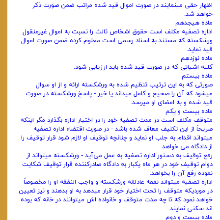
اظهار حقی مینمایند در صورت اموال قید شده مراتب ضمن ‌صورت ذکر
خواهد شد.
ماده هیجدهم
اداره تصفیه مکلف است حقوق اشخاص ثالث را نسبت به اموال غیرمنقول
ورشکسته که مستند به اسناد رسمی است معلوم کرده ضمن ‌صورت اموال
قید نماید.
ماده نوزدهم
کلیه اشیائی که در صورت قید شده باید ارزیابی شود.
ماده بیستم
صورتی که به این ترتیب تنظیم شده به ورشکسته ارائه و از او سوال
میشود که آن را صحیح و کامل میداند یا خیر - پاسخ ورشکسته در ‌صورت
قید شده و به امضای او میرسد.
ماده بیست و یکم
متوقف مکلف است در مدت تصفیه خود را در اختیار اداره بگذارد مگر اینکه
صریحاً از این تکلیف معاف شده باشد - در صورت اقتضاء‌ اداره تصفیه
میتواند اقدام به جلب او نماید و چنانچه توقیف او لازم شود قرار توقیف را
از دادگاه می‌ خواهد.
‌رفع توقیف به دستور اداره تصفیه به عمل می‌آید - ورشکسته میتواند از
دوام توقیف خود در هر ماه یکبار به دادگاه صادرکننده قرار توقیف شکایت‌
نموده رفع آن را بخواهد.
اداره تصفیه میتواند نفقه عادلانه ورشکسته و واجب‌ النفقه او را مخصوصاً
در موردیکه متوقف را تحت اختیار خود قرار میدهد به او بدهند و نیز‌ تعیین
خواهد نمود که تا چه مدت متوقف و خانواده‌ اش میتوانند در خانه که بوده‌
اند سکنی نمایند.
ماده بیست و دوم