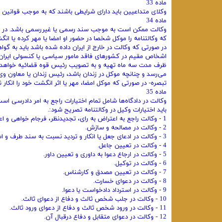
ماده 33
وکلای متداعیین باید دارای شرایطی باشند که به موجب قوانین را
ماده 34
وکالت ممکن است به موجب سند رسمی یا غیررسمی باشد. در صورت ا
که وکالتنامه را موکل شخصا در حضور او امضا یا مهر کرده یا ان
در صورتی که وکالت در خارج از ایران داده شده باشد باید به گ
اشخاص مقیم در کشورهای فاقد مامور سیاسی یا کنسولی ایران به
ظرف مدت سه ماه تهیه و به تصویب رئیس قوه قضائیه خواهد رس
می‌رسد و چنانچه موکل در زندان باشد، رئیس زندان یا معاون وی با
تبصره- در صورتی که موکل امضا، مهر یا اثر انگشت خود را انکار 
ماده 35
وکالت در دادگاه‌ها شامل تمام اختیارات راجع به امر دادرسی اس
باید اختیارات وکیل در وکالتنامه تصریح شود:.
1 - وکالت راجع به اعتراض به رای، تجدیدنظر، فرجام خواهی و اعاده دادرسی.
2 - وکالت در مصالحه و سازش.
3 - وکالت در ادعای جعل یا انکار و تردید نسبت به سند طرف و استرداد سند.
4 - وکالت در تعیین جاعل.
5 - وکالت در ارجاع دعوا به داوری و تعیین داور.
6 - وکالت در توکیل.
7 - وکالت در تعیین مصدق و کارشناس.
8 - وکالت در دعوای خسارت.
9 - وکالت در استرداد دادخواست یا دعوا.
10 - وکالت در جلب شخص ثالث و دفاع از دعوای ثالث.
11 - وکالت در ورود شخص ثالث و دفاع از دعوای ورود ثالث.
12 - وکالت در دعوای متقابل و دفاع درقبال آن.