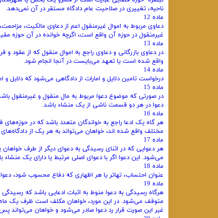
تبصره- حوزه قضایی عبارت است از قلمرو یک بخش یا شهرستان 
ناحیه، تغییری در صلاحیت عام دادگاه مستقر در آن نمی‌دهد.
ماده 12
دعاوی مربوط به اموال غیرمنقول اعم از دعاوی مالکیت، مزاحمت،
غیرمنقول در حوزه آن واقع است، اگرچه خوانده در آن حوزه مقیم
ماده 13
در دعاوی بازرگانی و دعاوی راجع به اموال منقول که از عقود و قر
واقع شده است یا تعهد می‌بایست در آنجا انجام شود.
ماده 14
درخواست تامین دلایل و امارات از دادگاهی می‌شود که دلایل و 
ماده 15
در صورتی که موضوع دعوا مربوط به مال منقول و غیرمنقول باشد
دعوا در هر دو قسمت ناشی از یک منشاء باشد.
ماده 16
هر گاه یک ادعا راجع به خواندگان متعدد باشد که در حوزه‌های 
مختلف واقع شده اند، خواهان می‌تواند به هر یک از دادگاه‌های 
ماده 17
هر دعوایی که در اثنای رسیدگی به دعوای دیگر از طرف خواهان ی
می‌شود. این دعوا اگر با دعوای اصلی مرتبط یا دارای یک منشاء 
ماده 18
عنوان احتساب، تهاتر یا هر اظهاری که دفاع محسوب شود، دعوای طاری نبود
ماده 19
هرگاه رسیدگی به دعوا منوط به اثبات ادعایی باشد که رسیدگی ب
متوقف می‌شود. در این مورد، خواهان مکلف است ظرف یک ماه در د
غیر این صورت قرار رد دعوا صادر می‌شود و خواهان می‌تواند پس از