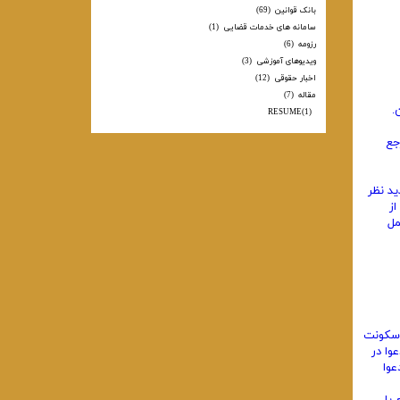
بانک قوانین
(69)
سامانه های خدمات قضایی
(1)
رزومه
(6)
ویدیوهای آموزشی
(3)
اخبار حقوقی
(12)
مقاله
(7)
.
RESUME
(1)
جع
ید نظر
از
مل
ل سکونت
وا در
عوا