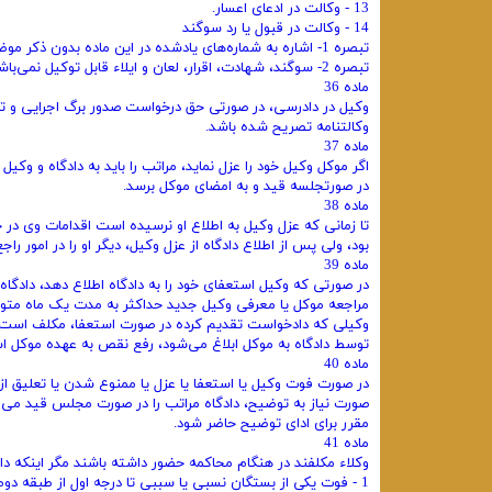
13 - وکالت در ادعای اعسار.
14 - وکالت در قبول یا رد سوگند
تبصره 1- اشاره به شماره‌های یادشده در این ماده بدون ذکر موضوع آن تصریح محسوب نمی‌شود.
تبصره 2- سوگند، شهادت، اقرار، لعان و ایلاء قابل توکیل نمی‌باشند.
ماده 36
وکیل در دادرسی، در صورتی حق درخواست صدور برگ اجرایی و تع
وکالتنامه تصریح شده باشد.
ماده 37
اگر موکل وکیل خود را عزل نماید، مراتب را باید به دادگاه و وک
در صورتجلسه قید و به امضای موکل برسد.
ماده 38
تا زمانی که عزل وکیل به اطلاع او نرسیده است اقدامات وی در 
بود، ولی پس از اطلاع دادگاه از عزل وکیل، دیگر او را در امور ر
ماده 39
در صورتی که وکیل استعفای خود را به دادگاه اطلاع دهد، دادگا
مراجعه موکل یا معرفی وکیل جدید حداکثر به مدت یک ماه متو
وکیلی که دادخواست تقدیم کرده در صورت استعفا، مکلف است آ
توسط دادگاه به موکل ابلاغ می‌شود، رفع نقص به عهده موکل ا
ماده 40
در صورت فوت وکیل یا استعفا یا عزل یا ممنوع شدن یا تعلیق از 
صورت نیاز به توضیح، دادگاه مراتب را در صورت مجلس قید می 
مقرر برای ادای توضیح حاضر شود.
ماده 41
وکلاء مکلفند در هنگام محاکمه حضور داشته باشند مگر اینکه 
1 - فوت یکی از بستگان نسبی یا سببی تا درجه اول از طبقه دوم.