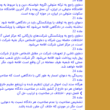
ماده 20
دعاوی راجع به ترکه متوفی اگرچه خواسته، دین و یا مربوط به و
اقامتگاه متوفی در ایران، آن محل بوده و اگر آخرین اقامتگاه
سکونت متوفی در ایران، در حوزه آن بوده است.
ماده 21
دعوای راجع به توقف یا ورشکستگی باید در دادگاهی اقامه شود
نداشته باشد، در دادگاهی اقامه می‌شود که متوقف یا ورشکسته در
ماده 22
دعاوی راجع به ورشکستگی شرکت‌های بازرگانی که مرکز اصلی آن
اختلافات حاصله بین شرکاء و دعاوی اشخاص دیگر علیه شرکت تا
است، در مرکز اصلی شرکت اقامه می‌شود.
ماده 23
دعاوی ناشی از تعهدات شرکت در مقابل اشخاص خارج از شرکت، در 
پول باید پرداخت شود اقامه می‌شود. اگر شرکت دارای شعب متع
محلی که شعبه طرف معامله در آن واقع است اقامه شود، مگر آ
اقامه خواهد شد.
ماده 24
رسیدگی به دعوای اعسار به طور کلی با دادگاهی است که صلاحیت
ماده 25
هرگاه سند ثبت احوال در ایران تنظیم شده و ذی‌نفع مقیم خار
خواهان هر دو خارج از کشور باشد در صلاحیت دادگاه عمومی شهر
❯ ‌فصل دوم - اختلاف در صلاحیت و ترتیب حل آن
ماده 26
تشخیص صلاحیت یا عدم صلاحیت هر دادگاه نسبت به دعوایی که
است مگر در موردی که خلاف آن مقرر شده باشد.