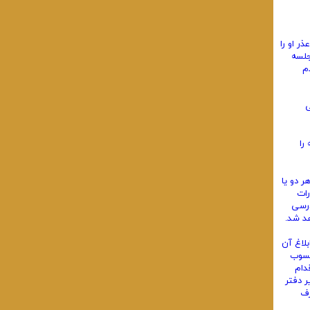
ر او را
جلسه
م
ی
را
ر دو یا
رات
درسی
د شد.
بلاغ آن
محسوب
دام
 دفتر
رف