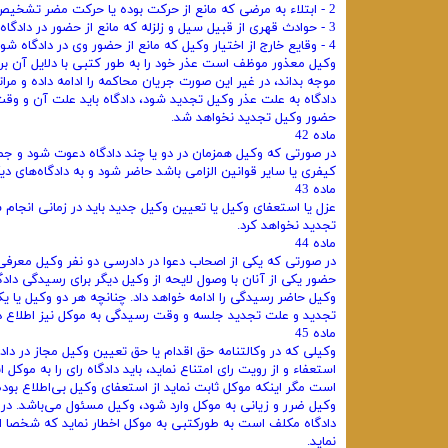
2 - ابتلاء به مرضی که مانع از حرکت بوده یا حرکت مضر تشخیص داده شود.
3 - حوادث قهری از قبیل سیل و زلزله که مانع از حضور در دادگاه باشد.
4 - وقایع خارج از اختیار وکیل که مانع از حضور وی در دادگاه شود.
وکیل معذور موظف است عذر خود را به طور کتبی با دلایل آن برای
موجه بداند، در غیر این صورت جریان محاکمه را ادامه داده و مر
دادگاه به علت عذر وکیل تجدید شود، دادگاه باید علت آن و وق
حضور وکیل تجدید نخواهد شد.
ماده 42
در صورتی که وکیل همزمان در دو یا چند دادگاه دعوت شود و جمع
کیفری یا سایر قوانین الزامی باشد حاضر شود و به دادگاه‌های د
ماده 43
عزل یا استعفای وکیل یا تعیین وکیل جدید باید در زمانی انجام
تجدید نخواهد کرد.
ماده 44
در صورتی که یکی از اصحاب دعوا در دادرسی دو نفر وکیل معرفی ک
حضور یکی از آنان با وصول لایحه از وکیل دیگر برای رسیدگی دا
وکیل حاضر رسیدگی را ادامه خواهد داد. چنانچه هر دو وکیل یا
تجدید و علت تجدید جلسه و وقت رسیدگی به موکل نیز اطلاع د
ماده 45
وکیلی که در وکالتنامه حق اقدام یا حق تعیین وکیل مجاز در دادگ
استعفاء و از رویت رای امتناع نماید، باید دادگاه رای را به مو
است مگر اینکه موکل ثابت نماید از استعفای وکیل بی‌اطلاع بو
وکیل ضرر و زیانی به موکل وارد شود، وکیل مسئول می‌باشد. 
دادگاه مکلف است به طورکتبی به موکل اخطار نماید که شخصا ا
نماید.