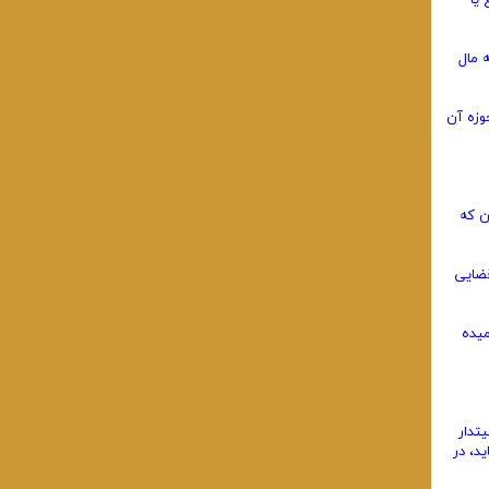
یا
 مال
وزه آن
ن که
قضایی
میده
تدار
د، در