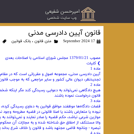
امیرحسن شفیعی
​وب سایت شخصی
قانون آیین دادرسی مدنی
17 September 2024
متن قانون
،
بانک قوانین
مصوب 1379/01/21 مجلس شورای اسلامی با اصلاحات بعدی
❯ کلیات
ماده 1
آیین دادرسی مدنی، مجموعه اصول و مقرراتی است که در مقام رس
تجدیدنظر، دیوان عالی کشور و سایر مراجعی که به موجب قانون 
ماده 2
هیچ دادگاهی نمی‌تواند به دعوایی رسیدگی کند مگر اینکه شخص یا
قانون درخواست نموده باشند.
ماده 3
قضات دادگاه‌ها موظفند موافق قوانین به دعاوی رسیدگی کرده،
نبوده یا متعارض باشند یا اصلا قانونی در قضیه مطروحه وجود ندا
موازین شرعی نباشد، حکم قضیه را صادر نمایند و نمی‌توانند به 
والا مستنکف از احقاق حق شناخته شده و به مجازات آن محکوم
تبصره - چنانچه قاضی مجتهد باشد و قانون را خلاف شرع بداند
ماده 4