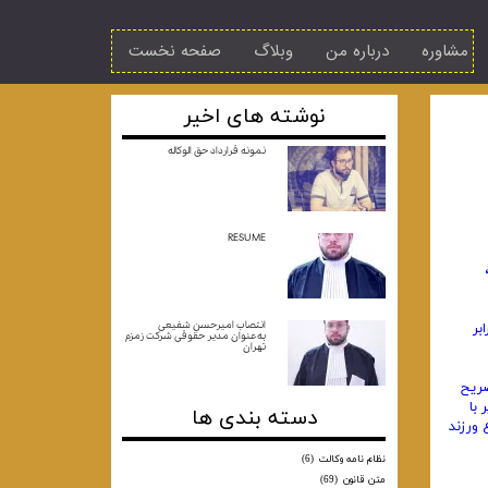
مشاوره
درباره من
وبلاگ
صفحه نخست
نوشته های اخیر
نمونه قرارداد حق الوکاله
RESUME
انتصاب امیرحسن شفیعی
بر
به‌عنوان مدیر حقوقی شرکت زمزم
تهران
صریح
با
دسته بندی ها
 ورزند
نظام نامه وکالت
(6)
متن قانون
(69)