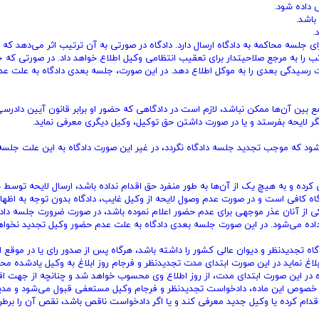
 جلسه محاکمه به دادگاه ارسال دارد. دادگاه در صورتی به آن ترتیب اثر می‌دهد که عذ
اتب را به مرجع صلاحیتدار برای تعقیب انتظامی وکیل اطلاع خواهد داد. در صورتی که 
ت رسیدگی بعدی را به موکل اطلاع دهد. در این صورت، جلسه بعدی دادگاه به علت عد
 بین آن‌ها ممکن نباشد، لازم است در دادگاهی که حضور او برابر قانون آیین دادرس
یگر لایحه بفرستد و یا در صورت داشتن حق توکیل، وکیل دیگری معرفی نماید.
 شود که موجب تجدید جلسه دادگاه نگردد، در غیر این صورت دادگاه به این علت جلسه 
رده و به هیچ یک از آن‌ها به طور منفرد حق اقدام نداده باشد، ارسال لایحه توسط ه
دگاه کافی است و در صورت عدم وصول لایحه از وکیل غایب، دادگاه بدون توجه به اظها
 یکی از آنان عذر موجهی برای عدم حضور اعلام نموده باشد، در صورت ضرورت جلسه دا
اده می‌شود. در این صورت جلسه بعدی دادگاه به علت عدم حضور وکیل تجدید نخواه
اه تجدیدنظر و دیوان عالی کشور را داشته باشد، هرگاه پس از صدور رای یا در موقع ا
کل ابلاغ نماید در این صورت ابتدای مدت تجدیدنظر و فرجام روز ابلاغ به وکیل یادشده 
ده در این صورت ابتدای مدت، از روز اطلاع وی محسوب خواهد شد و چنانچه از جهت اق
در خصوص این ماده، دادخواست تجدیدنظر و فرجام وکیل مستعفی قبول می‌شود و مدیر
قدام کرده یا وکیل جدید معرفی کند و یا اگر دادخواست ناقص باشد، نقص آن را برط