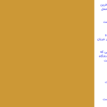
خرین
 محل
مت
و
 جریان
ی که
ادگاه
کت
ت
ست