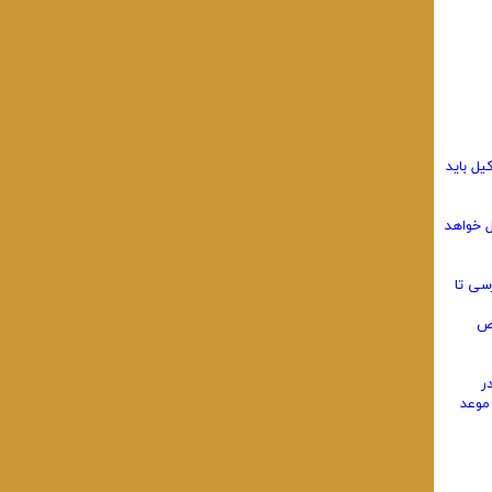
یل باید
ل خواهد
سی تا
قص
ر
موعد