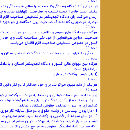
ماده 27
در صورتی که دادگاه رسیدگی‌کننده خود را صالح به رسیدگی نداند ب
مکلف است خارج از نوبت نسبت به صلاحیت اظهارنظر نماید و چنا
ارسال می‌کند. رای دادگاه تجدیدنظر در تشخیص صلاحیت لازم الات
تبصره- در صورتی که اختلاف صلاحیت بین دادگاه‌های دو حوزه ق
ماده 28
هرگاه بین دادگاه‌های عمومی، نظامی و انقلاب در مورد صلاحیت 
صلاحیت، مراجع غیرقضایی از خود نفی صلاحیت کنند و یا خود را ص
کشور در خصوص تشخیص صلاحیت لازم الاتباع می‌باشد.
ماده 29
رسیدگی به قرارهای عدم صلاحیت در دادگاه تجدیدنظر استان و دی
ماده 30
هرگاه بین دیوان عالی کشور و دادگاه تجدیدنظر استان و یا داد
لازم‌الاتباع است.
❯ ‌باب دوم - وکالت در دعاوی
ماده 31
هر یک از متداعیین می‌توانند برای خود حداکثر تا دو نفر وکیل ا
ماده 32
وزارتخانه ها، موسسات دولتی و وابسته به دولت، شرکت‌های دول
علاوه بر استفاده از وکلای دادگستری برای طرح هرگونه دعوا یا 
شرایط زیر به عنوان نماینده حقوقی استفاده نمایند:
1 - دارا بودن لیسانس در رشته حقوق با دو سال سابقه کارآموزی در دفاتر حقوقی دستگاه‌های مربوط.
2 - دو سال سابقه کار قضایی یا وکالت به شرط عدم محرومیت از اشتغال به مشاغل قضاوت یا وکالت.
تشخیص احراز شرایط یاد شده به عهده بالاترین مقام اجرایی سازم
ارائه معرفی نامه نمایندگی حقوقی به مراجع قضایی الزامی است.