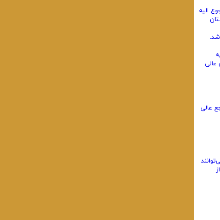
وع الیه
تان
شد.
ه
 عالی
ع عالی
توانند
ز