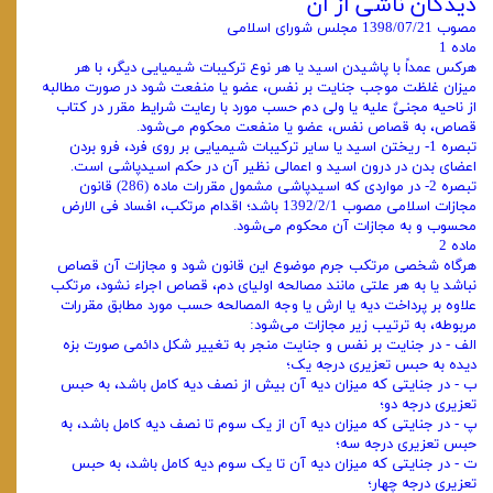
دیدگان ناشی از آن
مصوب 1398/07/21 مجلس شورای اسلامی
ماده 1
هرکس عمداً با پاشیدن اسید یا هر نوع ترکیبات شیمیایی دیگر، با هر
میزان غلظت موجب جنایت بر نفس، عضو یا منفعت شود در صورت مطالبه
از ناحیه مجنیٌ علیه یا ولی دم حسب مورد با رعایت شرایط مقرر در کتاب
قصاص، به قصاص نفس، عضو یا منفعت محکوم می‌شود.
تبصره 1- ریختن اسید یا سایر ترکیبات شیمیایی بر روی فرد، فرو بردن
اعضای بدن در درون اسید و اعمالی نظیر آن در حکم اسیدپاشی است.
تبصره 2- در مواردی که اسیدپاشی مشمول مقررات ماده (286) قانون
مجازات اسلامی مصوب 1392/2/1 باشد؛ اقدام مرتکب، افساد فی الارض
محسوب و به مجازات آن محکوم می‌شود.
ماده 2
هرگاه شخصی مرتکب جرم موضوع این قانون شود و مجازات آن قصاص
نباشد یا به هر علتی مانند مصالحه اولیای دم، قصاص اجراء نشود، مرتکب
علاوه بر پرداخت دیه یا ارش یا وجه المصالحه حسب مورد مطابق مقررات
مربوطه، به ترتیب زیر مجازات می‌شود:
الف - در جنایت بر نفس و جنایت منجر به تغییر شکل دائمی صورت بزه
دیده به حبس تعزیری درجه یک؛
ب - در جنایتی که میزان دیه آن بیش از نصف دیه کامل باشد، به حبس
تعزیری درجه دو؛
پ - در جنایتی که میزان دیه آن از یک سوم تا نصف دیه کامل باشد، به
حبس تعزیری درجه سه؛
ت - در جنایتی که میزان دیه آن تا یک سوم دیه کامل باشد، به حبس
تعزیری درجه چهار؛