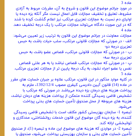
ماده 3
در مورد جرائم موضوع این قانون و شروع به آن، مقررات مربوط به آزادی
مشروط، تعلیق و تخفیف مجازات قابل اعمال نیست مگر آنکه بزه دیده یا
اولیای دم نسبت به مجازات تعزیری مرتکب نیز اعلام گذشت کرده با شند
که در این صورت دادگاه می‌تواند مجازات مرتکب را یک درجه تخفیف دهد.
ماده 4
مجازات معاونت در جرائم موضوع این قانون به ترتیب زیر تعیین می‌شود:
الف - در صورتی که مجازات قانونی مرتکب، سلب حیات باشد، به حبس
تعزیری درجه دو؛
ب - در صورتی که مجازات قانونی مرتکب، قصاص عضو باشد، به حبس
تعزیری درجه سه؛
پ - در صورتی که مجازات مرتکب قصاص نباشد یا به هر علتی قصاص
نفس یا عضو اجراء نشود، به یک درجه پایین تر از مجازات تعزیری مرتکب.
ماده 5
در کلیه موارد مذکور در این قانون، مرتکب علاوه بر جبران خسارت های مقرر
در ماده (14) قانون آیین دادرسی کیفری مصوب 1392/12/4، ملزم به
پرداخت هزینه های درمان بزه دیده می‌باشد. در صورتی که مرتکب با
تشخیص قاضی رسیدگی کننده متمکن از پرداخت هزینه های درمان نباشد،
هزینه های مربوطه از محل صندوق تأمین خسارت های بدنی پرداخت
می‌شود.
تبصره 1- سازمان بهزیستی کشور مکلف است با تشخیص قاضی رسیدگی
کننده، به بزه دیده گان موضوع این قانون خدمات روانشناختی، مددکاری و
توانبخشی ارائه کند.
تبصره 2- در مواردی که هزینه های موضوع این ماده و تبصره (1)، از صندوق
تأمین خسارت های بدنی و سازمان بهزیستی پرداخت می‌شود، صندوق یا