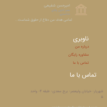
امیرحسن شفیعی
عضو کانون وکلای
دادگستری​​​​​​​
​​​​​​​تمامی هدف من دفاع از حقوق شماست...
ناوبری
درباره من
مشاوره رایگان
تماس با ما
تماس با ما
شهریار- خیابان ولیعصر- برج سعدی- طبقه ۴- واحد
۵