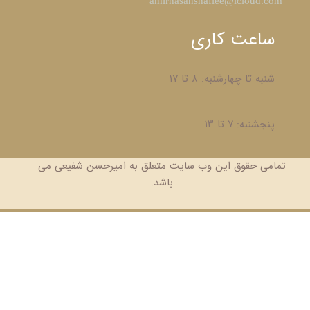
​amirhasanshafiee@icloud.com
ساعت کاری
شنبه تا چهارشنبه: ۸ تا ۱۷
پنجشنبه: ۷ تا ۱۳
تمامی حقوق این وب سایت متعلق به امیرحسن شفیعی می
باشد.