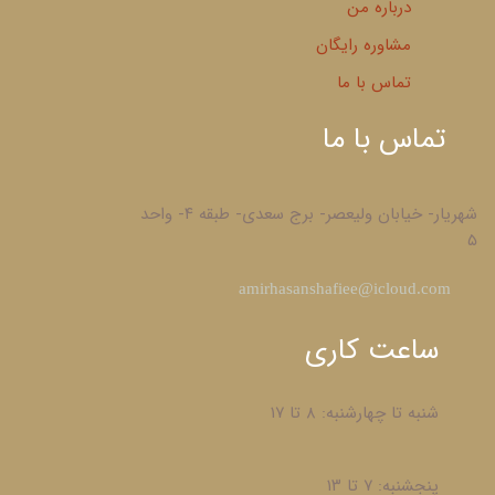
درباره من
مشاوره رایگان
تماس با ما
تماس با ما
شهریار- خیابان ولیعصر- برج سعدی- طبقه ۴- واحد
۵
​amirhasanshafiee@icloud.com
ساعت کاری
شنبه تا چهارشنبه: ۸ تا ۱۷
پنجشنبه: ۷ تا ۱۳