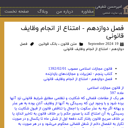
امیرحسن شفیعی
مشاوره
درباره من
وبلاگ
صفحه نخست
​وب سایت شخصی
فصل دوازدهم - امتناع از انجام وظایف
قانونی
19 September 2024
متن قانون
،
بانک قوانین
فصل
دوازدهم - امتناع از انجام وظایف قانونی
قانون مجازات اسلامی مصوب 1392/02/01
کتاب پنجم - تعزیرات و مجازات‌های بازدارنده
فصل دوازدهم - امتناع از انجام وظایف قانونی
از قانون مجازات اسلامی
ماده 597
هر یک از مقامات قضائی که شکایت و تظلمی مطابق شرایط قانونی نزد آنها
برده شود و با وجود این که رسیدگی به آنها از وظایف‌ آنان بوده به هر عذر
و بهانه اگر چه به عذر سکوت یا اجمال یا تناقض قانون از قبول شکایت یا
رسیدگی به آن امتناع کند یا صدور حکم را بر خلاف قانون ‌به تاخیر اندازد یا
بر خلاف صریح قانون رفتار کند دفعه اول از شش ماه تا یکسال و در صورت
تکرار به انفصال دائم از شغل قضائی محکوم می‌شود و‌ در هر صورت به