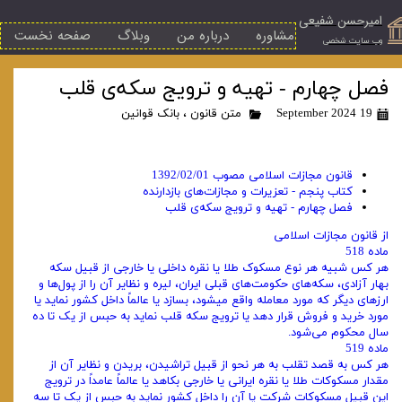
امیرحسن شفیعی
مشاوره
درباره من
وبلاگ
صفحه نخست
​وب سایت شخصی
فصل چهارم - تهیه و ترویج سکه‌ی قلب
19 September 2024
متن قانون
،
بانک قوانین
قانون مجازات اسلامی مصوب 1392/02/01
کتاب پنجم - تعزیرات و مجازات‌های بازدارنده
فصل چهارم - تهیه و ترویج سکه‌ی قلب
از قانون مجازات اسلامی
ماده 518
هر کس شبیه هر نوع مسکوک طلا یا نقره داخلی یا خارجی از قبیل سکه
بهار آزادی، سکه‌های حکومت‌های قبلی ایران، لیره و نظایر آن را از پول‌ها و
ارزهای دیگر که مورد معامله واقع میشود، بسازد یا عالماً داخل کشور نماید یا
مورد خرید و فروش قرار دهد یا ترویج سکه قلب نماید به حبس از یک تا ده
سال محکوم می‌شود.
ماده 519
هر کس به قصد تقلب به هر نحو از قبیل تراشیدن، بریدن و نظایر آن از
مقدار مسکوکات طلا یا نقره ایرانی یا خارجی بکاهد یا عالماً عامداً‌ در ترویج
این قبیل مسکوکات شرکت یا آن را داخل کشور نماید به حبس از یک تا سه