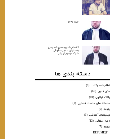
RESUME
انتصاب امیرحسن شفیعی
به‌عنوان مدیر حقوقی
شرکت زمزم تهران
دسته بندی ها
نظام نامه وکالت
(6)
متن قانون
(69)
بانک قوانین
(69)
سامانه های خدمات قضایی
(1)
رزومه
(6)
ویدیوهای آموزشی
(3)
اخبار حقوقی
(12)
مقاله
(7)
RESUME
(1)