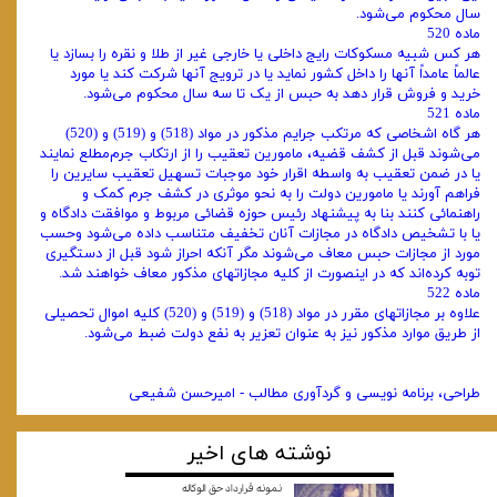
سال محکوم می‌شود.
ماده 520
هر کس شبیه مسکوکات رایج داخلی یا خارجی غیر از طلا و نقره را بسازد یا
عالماً عامداً آنها را داخل کشور نماید یا در ترویج آنها‌ شرکت کند یا مورد
خرید و فروش قرار دهد به حبس از یک تا سه سال محکوم می‌شود.
ماده 521
هر گاه اشخاصی که مرتکب جرایم مذکور در مواد (518) و (519) و (520)
می‌شوند قبل از کشف قضیه، مامورین تعقیب را از ارتکاب جرم‌مطلع نمایند
یا در ضمن تعقیب به واسطه اقرار خود موجبات تسهیل تعقیب سایرین را
فراهم آورند یا مامورین دولت را به نحو موثری در کشف جرم‌ کمک و
راهنمائی کنند بنا به پیشنهاد رئیس حوزه قضائی مربوط و موافقت دادگاه و
یا با تشخیص دادگاه در مجازات آنان تخفیف متناسب داده می‌شود و‌حسب
مورد از مجازات حبس معاف می‌شوند مگر آنکه احراز شود قبل از دستگیری
توبه کرده‌اند که در اینصورت از کلیه مجازاتهای مذکور معاف‌ خواهند شد.
ماده 522
علاوه بر مجازاتهای مقرر در مواد (518) و (519) و (520) کلیه اموال تحصیلی
از طریق موارد مذکور نیز به عنوان تعزیر به نفع دولت ضبط‌ می‌شود.
طراحی، برنامه نویسی و گردآوری مطالب - امیرحسن شفیعی
نوشته های اخیر
نمونه قرارداد حق الوکاله