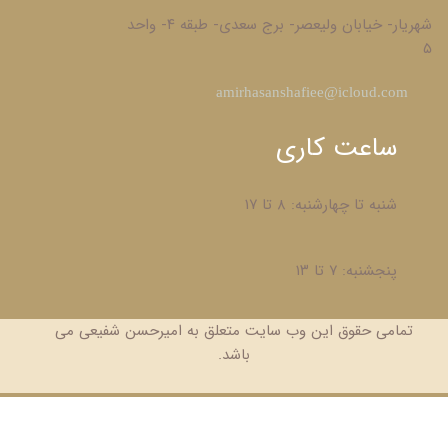
شهریار- خیابان ولیعصر- برج سعدی- طبقه ۴- واحد
۵
​amirhasanshafiee@icloud.com
ساعت کاری
شنبه تا چهارشنبه: ۸ تا ۱۷
پنجشنبه: ۷ تا ۱۳
تمامی حقوق این وب سایت متعلق به امیرحسن شفیعی می
باشد.