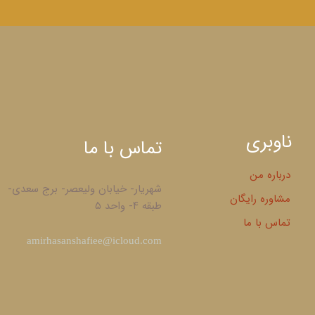
ناوبری
تماس با ما
درباره من
شهریار- خیابان ولیعصر- برج سعدی-
مشاوره رایگان
طبقه ۴- واحد ۵
تماس با ما
​amirhasanshafiee@icloud.com