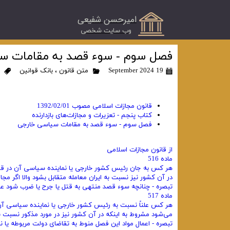
امیرحسن شفیعی
​وب سایت شخصی
فصل سوم - سوء قصد به مقامات س
19 September 2024
متن قانون
،
بانک قوانین
قانون مجازات اسلامی مصوب 1392/02/01
کتاب پنجم - تعزیرات و مجازات‌های بازدارنده
فصل سوم - سوء قصد به مقامات سیاسی خارجی
از قانون مجازات اسلامی
ماده 516
در آن کشور نیز نسبت به ایران معامله متقابل بشود والا اگر مج
تبصره - چنانچه سوء قصد منتهی به قتل یا جرح یا ضرب شود علا
ماده 517
هر کس علناً نسبت به رئیس کشور خارجی یا نماینده سیاسی آن
می‌شود مشروط به اینکه در آن کشور نیز در مورد مذکور نسبت به
تبصره - اعمال مواد این فصل منوط به تقاضای دولت مربوطه یا ن