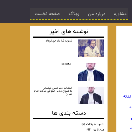
مشاوره
درباره من
وبلاگ
صفحه نخست
نوشته های اخیر
نمونه قرارداد حق الوکاله
RESUME
انتصاب امیرحسن شفیعی
به‌عنوان مدیر حقوقی شرکت زمزم
تهران
می‌شود ‌مشروط بر اینکه
د.
دسته بندی ها
نظام نامه وکالت
(6)
ا
متن قانون
(69)