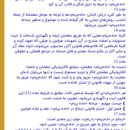
«داده‌پیام» را صرفا به دلیل شکل و قالب آن رد کرد.
ماده 13
به طور کلی، ارزش اثباتی «داده‌پیام»ها با توجه به عوامل مطمئنه از جمله
تناسب روش‌های ایمنی به کار گرفته شده با موضوع و منظور مبادله
«داده‌پیام» تعیین می‌شود.
ماده 14
کلیه «داده‌پیام»هایی که به طریق مطمئن ایجاد و نگهداری شده‌اند از حیث
محتویات و امضاء مندرج در آن، تعهدات طرفین یا طرفی که تعهد کرده و
کلیه اشخاصی که قائم‌مقام قانونی آنان محسوب می‌شوند، اجراء مفاد آن
و سایر آثار در حکم اسناد معتبر و قابل استناد در مراجع قضائی و حقوقی
است.
ماده 15
نسبت به «داده‌پیام» مطمئن، سوابق الکترونیکی مطمئن و امضاء
الکترونیکی مطمئن انکار و تردید مسموع نیست و تنها می‌توان ادعای
جعلیت به «داده‌پیام» مزبور وارد و یا ثابت نمود که «داده‌پیام» مزبور به
جهتی از جهات قانونی از اعتبار افتاده است.
ماده 16
هر «داده‌پیام»ی که توسط شخص ثالث مطابق با شرایط ماده (11) این
قانون ثبت و نگهداری می‌شود، مقرون به صحت است.
❯ ‌مبحث چهارم - مبادله «‌داده پیام»
❯ ‌فصل اول - اعتبار قانونی ارجاع در «‌داده پیام»، عقد و اراده طرفین
ماده 17
«ارجاع در داده‌پیام» با رعایت موارد زیر معتبر است:
الف‌- مورد ارجاع به طور صریح در «داده‌پیام» معین شود.
ب‌- مورد ارجاع برای طرف مقابل که به آن تکیه می‌کند روشن و مشخص