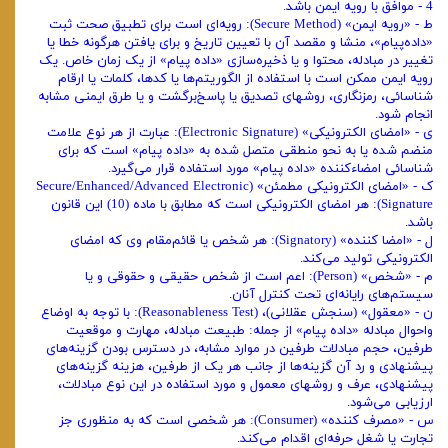
4 - موافق با رویه ایمن باشد.
ط - «‌رویه ایمن» (Secure Method): رویه‌ای است برای تطبیق صحت ثبت
«داده‌پیام»، منشا و مقصد آن با تعیین تاریخ و برای یافتن هرگونه خطا یا
تغییر در مبادله، محتوا و‌ یا ذخیره‌سازی «‌داده پیام» از یک زمان خاص. یک
رویه ایمن ممکن است با استفاده از‌ الگوریتم‌ها یا کدها، کلمات یا ارقام
شناسائی، رمزنگاری، روشهای تصدیق یا پاسخ‌برگشت و یا طرق ایمنی مشابه
انجام شود.
ی - «‌امضای الکترونیکی» (Electronic Signature): عبارت از هر نوع علامت
منضم شده یا به نحو منطقی متصل شده به «‌داده پیام» است که برای
شناسائی امضاء‌کننده «‌داده پیام» مورد استفاده قرار می‌گیرد.
ک - «‌امضای الکترونیکی مطمئن» (Secure/Enhanced/Advanced Electronic
Signature): هر امضای الکترونیکی است که مطابق با ماده (10) این قانون
باشد.
ل - «‌امضا کننده» (Signatory): هر شخص یا قائم‌مقام وی که امضای
الکترونیکی تولید می‌کند.
م - «‌شخص» (Person): اعم است از شخص حقیقی و حقوقی و یا
سیستم‌های‌ رایانه‌ای تحت کنترل آنان.
ن - «‌معقول» (‌سنجش عقلانی)، (Reasonableness Test): با توجه به اوضاع
و‌احوال مبادله «‌داده پیام» از جمله: طبیعت مبادله، مهارت و موقعیت
طرفین، حجم‌ مبادلات طرفین در موارد مشابه، در دسترس بودن گزینه‌های
پیشنهادی و رد آن گزینه‌ها از جانب هر یک از طرفین، هزینه گزینه‌های
پیشنهادی، عرف و روشهای معمول و مورد استفاده در این نوع مبادلات،
ارزیابی می‌شود.
س - «‌مصرف کننده» (Consumer): هر شخصی است که به منظوری جز
تجارت یا‌ شغل حرفه‌ای اقدام می‌کند.