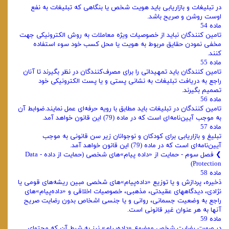
در تبلیغات و بازاریابی باید هویت شخص یا بنگاهی که تبلیغات به نفع
اوست روشن و صریح باشد.
ماده 54
تامین کنندگان نباید از خصوصیات ویژه معاملات به روش الکترونیکی جهت
مخفی نمودن حقایق مربوط به هویت یا محل کسب خود سوء استفاده
کنند.
ماده 55
تامین کنندگان باید تمهیداتی را برای مصرف‌کنندگان در نظر بگیرند تا آنان
راجع به دریافت تبلیغات به نشانی پستی و یا پست الکترونیکی خود
تصمیم بگیرند.
ماده 56
تامین کنندگان در تبلیغات باید مطابق با رویه حرفه‌ای عمل نمایند.ضوابط آن
به موجب آیین‌نامه‌ای است که در ماده (79) این قانون خواهد آمد.
ماده 57
تبلیغ و بازاریابی برای کودکان و نوجوانان زیر سن قانونی به موجب
آیین‌نامه‌ای است که در ماده (79) این قانون خواهد آمد.
❯ فصل سوم - حمایت از «‌داده پیام»‌های شخصی (‌حمایت از داده - Data
Protection)
ماده 58
ذخیره، پردازش و یا توزیع «داده‌پیام»های شخصی مبین ریشه‌های قومی یا
نژادی، دیدگاههای عقیدتی، مذهبی، خصوصیات اخلاقی و «داده‌پیام»های
راجع به وضعیت جسمانی، روانی و یا جنسی اشخاص بدون رضایت صریح
آنها به هر عنوان غیر قانونی است.
ماده 59
در صورت رضایت شخص موضوع «داده‌پیام» نیز به شرط آن که محتوای