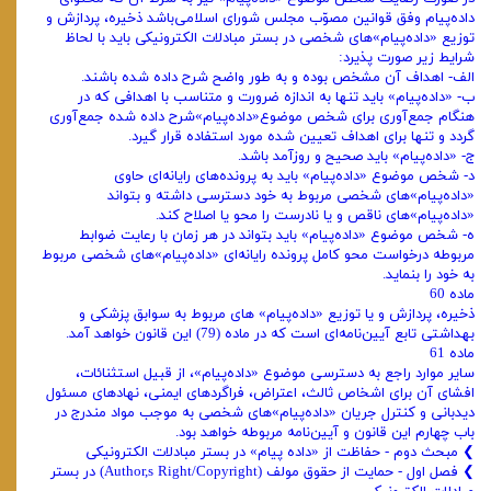
داده‌پیام وفق قوانین مصوّب مجلس شورای اسلامی‌باشد ذخیره، پردازش و
توزیع «داده‌پیام»های شخصی در بستر مبادلات الکترونیکی باید با لحاظ
شرایط زیر صورت پذیرد:
الف‌- اهداف آن مشخص بوده و به طور واضح شرح داده شده باشند.
ب- «داده‌پیام» باید تنها به اندازه ضرورت و متناسب با اهدافی که در
هنگام جمع‌آوری برای شخص موضوع«داده‌پیام»شرح داده شده جمع‌آوری
گردد و تنها برای اهداف تعیین شده مورد استفاده قرار گیرد.
ج- «داده‌پیام» باید صحیح و روزآمد باشد.
د- شخص موضوع «داده‌پیام» باید به پرونده‌های رایانه‌ای حاوی
«داده‌پیام»های شخصی مربوط به خود دسترسی داشته و بتواند
«داده‌پیام»های ناقص و یا نادرست را محو یا اصلاح کند.
ه- شخص موضوع «داده‌پیام» باید بتواند در هر زمان با رعایت ضوابط
مربوطه درخواست محو کامل پرونده رایانه‌ای «داده‌پیام»های شخصی مربوط
به خود را بنماید.
ماده 60
ذخیره، پردازش و یا توزیع «داده‌پیام» های مربوط به سوابق پزشکی و
بهداشتی تابع آیین‌نامه‌ای است که در ماده (79) این قانون خواهد آمد.
ماده 61
سایر موارد راجع به دسترسی موضوع «داده‌پیام»، از قبیل استثنائات،
افشای آن برای اشخاص ثالث، اعتراض، فراگردهای ایمنی، نهادهای مسئول
دیدبانی و کنترل جریان «داده‌پیام»های شخصی به موجب مواد مندرج در
باب چهارم این قانون و آیین‌نامه مربوطه خواهد بود.
❯ ‌مبحث دوم - حفاظت از «‌داده پیام» در بستر مبادلات الکترونیکی
❯ ‌فصل اول - حمایت از حقوق مولف (Author,s Right/Copyright) در بستر