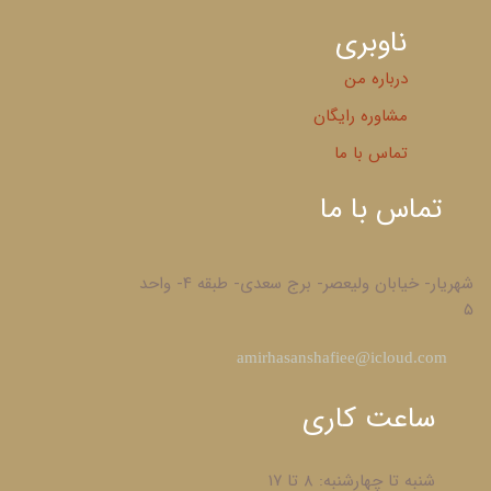
ناوبری
درباره من
مشاوره رایگان
تماس با ما
تماس با ما
شهریار- خیابان ولیعصر- برج سعدی- طبقه ۴- واحد
۵
​amirhasanshafiee@icloud.com
ساعت کاری
شنبه تا چهارشنبه: ۸ تا ۱۷