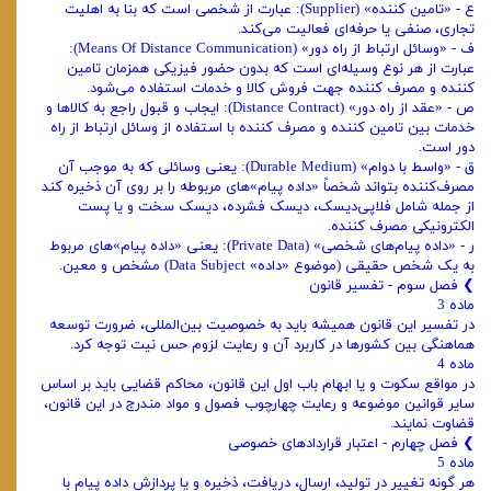
ع - «‌تامین کننده» (Supplier): عبارت از شخصی است که بنا به اهلیت
تجاری،‌ صنفی یا حرفه‌ای فعالیت می‌کند.
ف - «‌وسائل ارتباط از راه دور» (Means Of Distance Communication):
عبارت از‌ هر نوع وسیله‌ای است که بدون حضور فیزیکی همزمان تامین
کننده و مصرف کننده جهت‌ فروش کالا و خدمات استفاده می‌شود.
ص - «‌عقد از راه دور» (Distance Contract): ایجاب و قبول راجع به کالاها و‌
خدمات بین تامین کننده و مصرف کننده با استفاده از وسائل ارتباط از راه
دور است.
ق - «‌واسط با دوام» (Durable Medium): یعنی وسائلی که به موجب آن
مصرف‌کننده بتواند شخصاً «‌داده پیام»‌های مربوطه را بر روی آن ذخیره کند
از جمله شامل فلاپی‌دیسک، دیسک فشرده، دیسک سخت و یا پست
الکترونیکی مصرف کننده.
ر - «‌داده پیام‌های شخصی» (Private Data): یعنی «‌داده پیام»‌های مربوط
به یک شخص حقیقی (موضوع «‌داده» Data Subject) مشخص و معین.
❯ فصل سوم - تفسیر قانون
ماده 3
در تفسیر این قانون همیشه باید به خصوصیت بین‌المللی، ضرورت توسعه
هماهنگی بین کشورها در کاربرد آن و رعایت لزوم حس نیت توجه کرد.
ماده 4
در مواقع سکوت و یا ابهام باب اول این قانون، محاکم قضایی باید بر اساس
سایر قوانین موضوعه و رعایت چهارچوب فصول و مواد مندرج در این قانون،
قضاوت نمایند.
❯ فصل چهارم - اعتبار قراردادهای خصوصی
ماده 5
هر گونه تغییر در تولید، ارسال، دریافت، ذخیره و یا پردازش داده پیام با