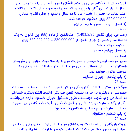
قراردادهای استخدام مبنی بر عدم افشای اسرار شغلی و یا دستیابی غیر
مجاز، اسرار تجاری آنان را برای خود تحصیل نموده و یا برای اشخاص ثالث
افشا نماید به حبس از شش ماه تا دو سال و نیم، و جزای نقدی معادل
825,000,000 ریال محکوم خواهد شد.
❯ ‌فصل سوم - نقض علایم تجاری
ماده 76
(اصلاحی جزای نقدی 1403/3/30) - متخلفان از ماده (66) این قانون به یک
تا سه سال حبس و جزای نقدی از 330,000,000 تا 825,000,000 ریال
محکوم خواهند شد.
❯ فصل چهارم - سایر
ماده 77
سایر جرائم، آیین دادرسی و مقرّرات مربوط به صلاحیت جزایی و روش‌های
همکاری بین‌المللی قضائی جزایی مرتبط با بستر مبادلات الکترونیکی به
موجب قانون خواهد بود.
❯ ‌باب پنجم - جبران خسارت
ماده 78
هرگاه در بستر مبادلات الکترونیکی در اثر نقص یا ضعف سیستم موسسات
خصوصی و دولتی، به جز در نتیجه قطع فیزیکی ارتباط الکترونیکی، خسارتی
به اشخاص وارد شود، موسسات مزبور مسئول جبران خسارت وارده می‌باشند
مگر این‌که خسارات وارده ناشی از فعل شخصی افراد باشد که در این صورت
جبران خسارات بر عهده این اشخاص خواهد بود.
❯ باب ششم - متفرقه
ماده 79
وزارت بازرگانی موظف است زمینه‌های مرتبط با تجارت الکترونیکی را که در
اجراء این قانون موثر می‌باشند شناسایی کرده و با ارائه پیشنهاد و تایید