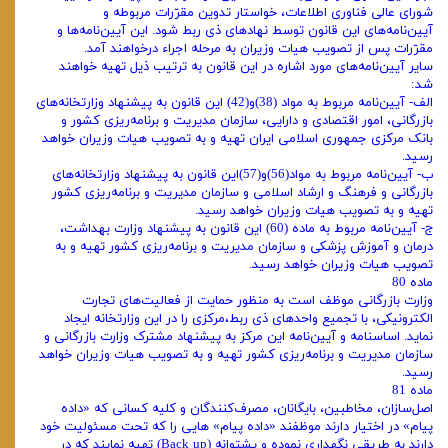
شورای عالی فناوری اطلاعات، خواستار تدوین مقرّرات مربوطه و
آیین‌نامه‌های این قانون توسط نهادهای ذی ربط شود. این آیین‌نامه‌ها و
مقرّرات پس از تصویب هیات وزیران به مرحله اجراء درخواهند آمد.
سایر آیین‌نامه‌های مورد اشاره در این قانون به ترتیب ذیل تهیه خواهند
شد:
الف‌- آیین‌نامه مربوط به مواد (38)و(42) این قانون به پیشنهاد وزارتخانه‌های
بازرگانی، امور اقتصادی و دارایی، سازمان مدیریت و برنامه‌ریزی کشور و
بانک مرکزی جمهوری اسلامی ایران تهیه و به تصویب هیات وزیران خواهد
رسید.
ب‌- آیین‌نامه مربوط به مواد(56)و(57)این قانون به پیشنهاد وزارتخانه‌های
بازرگانی و فرهنگ و ارشاد اسلامی و سازمان مدیریت و برنامه‌ریزی کشور
تهیه و به تصویب هیات وزیران خواهد رسید.
ج‌- آیین‌نامه مربوط به ماده (60) این قانون به پیشنهاد وزارت بهداشت،
درمان و آموزش پزشکی و سازمان مدیریت و برنامه‌ریزی کشور تهیه و به
تصویب هیات وزیران خواهد رسید.
ماده 80
وزارت بازرگانی موظف است به منظور حمایت از فعالیت‌های تجارت
الکترونیکی، با تجمیع واحدهای ذی ربط،مرکزی را در این وزارتخانه ایجاد
نماید. اساسنامه و آیین‌نامه این مرکز به پیشنهاد مشترک وزارت بازرگانی و
سازمان مدیریت و برنامه‌ریزی کشور تهیه و به تصویب هیات وزیران خواهد
رسید.
ماده 81
اصل‌سازان، مخاطبین، بایگانان، مصرف‌کنندگان و کلیه کسانی که «داده
پیام» در اختیار دارند موظفند «داده پیام» هایی را که تحت مسئولیت خود
دارند به طریقی نگهداری نموده و پشتوانه (Back up) تهیه نمایند که در