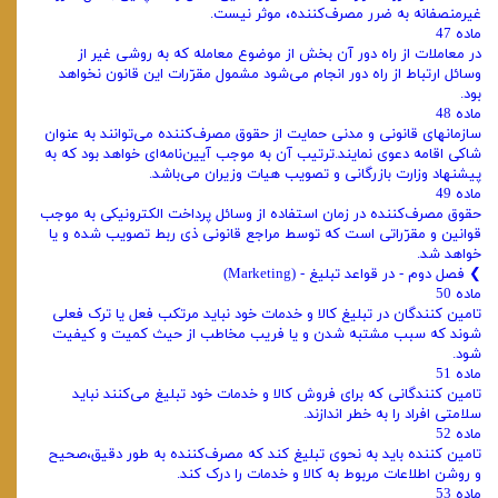
غیرمنصفانه به ضرر مصرف‌کننده، موثر نیست.
ماده 47
در معاملات از راه دور آن بخش از موضوع معامله که به روشی غیر از
وسائل ارتباط از راه دور انجام می‌شود مشمول مقرّرات این قانون نخواهد
بود.
ماده 48
سازمانهای قانونی و مدنی حمایت از حقوق مصرف‌کننده می‌توانند به عنوان
شاکی اقامه دعوی نمایند.ترتیب آن به موجب آیین‌نامه‌ای خواهد بود که به
پیشنهاد وزارت بازرگانی و تصویب هیات وزیران می‌باشد.
ماده 49
حقوق مصرف‌کننده در زمان استفاده از وسائل پرداخت الکترونیکی به موجب
قوانین و مقرّراتی است که توسط مراجع قانونی ذی ربط تصویب شده و یا
خواهد شد.
❯ ‌فصل دوم - در قواعد تبلیغ - (Marketing)
ماده 50
تامین کنندگان در تبلیغ کالا و خدمات خود نباید مرتکب فعل یا ترک فعلی
شوند که سبب مشتبه شدن و یا فریب مخاطب از حیث کمیت و کیفیت
شود.
ماده 51
تامین کنندگانی که برای فروش کالا و خدمات خود تبلیغ می‌کنند نباید
سلامتی افراد را به خطر اندازند.
ماده 52
تامین کننده باید به نحوی تبلیغ کند که مصرف‌کننده به طور دقیق،صحیح
و روشن اطلاعات مربوط به کالا و خدمات را درک کند.
ماده 53