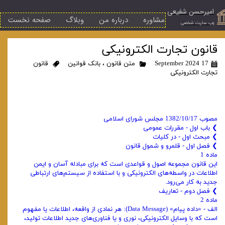
امیرحسن شفیعی
مشاوره
درباره من
وبلاگ
صفحه نخست
​وب سایت شخصی
قانون تجارت الکترونیکی
17 September 2024
متن قانون
،
بانک قوانین
قانون
تجارت الکترونیکی
مصوب 1382/10/17 مجلس شورای اسلامی
❯ باب اول - مقررات عمومی
❯ مبحث اول - در کلیات
❯ فصل اول - قلمرو و شمول قانون
ماده 1
این قانون مجموعه اصول و قواعدی است که برای مبادله آسان و ایمن
اطلاعات در واسطه‌های الکترونیکی و با استفاده از سیستم‌های ارتباطی
جدید به کار می‌رود.
❯ فصل دوم - تعاریف
ماده 2
الف - «‌داده پیام» (Data Message): هر نمادی از واقعه، اطلاعات یا مفهوم
است که با وسایل الکترونیکی، نوری و یا فناوری‌های جدید اطلاعات تولید،