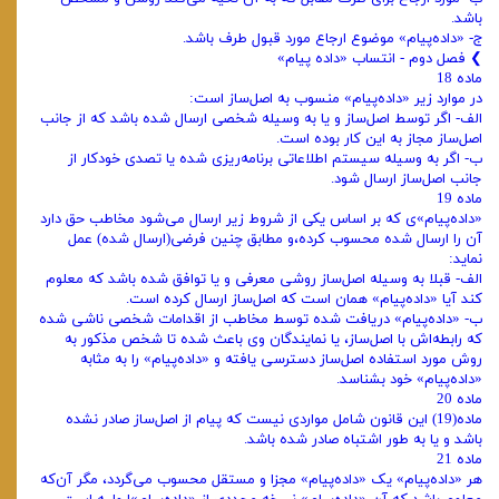
باشد.
ج- «داده‌پیام» موضوع ارجاع مورد قبول طرف باشد.
❯ ‌فصل دوم - انتساب «‌داده پیام»
ماده 18
در موارد زیر «داده‌پیام» منسوب به اصل‌ساز است:
الف‌- اگر توسط اصل‌ساز و یا به وسیله شخصی ارسال شده باشد که از جانب
اصل‌ساز مجاز به این کار بوده است.
ب‌- اگر به وسیله سیستم اطلاعاتی برنامه‌ریزی شده یا تصدی خودکار از
جانب اصل‌ساز ارسال شود.
ماده 19
«داده‌پیام»ی که بر اساس یکی از شروط زیر ارسال می‌شود مخاطب حق دارد
آن را ارسال شده محسوب کرده،و مطابق چنین فرضی(ارسال شده) عمل
نماید:
الف‌- قبلا به وسیله اصل‌ساز روشی معرفی و یا توافق شده باشد که معلوم
کند آیا «داده‌پیام» همان است که اصل‌ساز ارسال کرده است.
ب- «داده‌پیام» دریافت‌ شده توسط مخاطب از اقدامات شخصی ناشی شده
که رابطه‌اش با اصل‌ساز، یا نمایندگان وی باعث شده تا شخص مذکور به
روش مورد استفاده اصل‌ساز دسترسی یافته و «داده‌پیام» را به مثابه
«داده‌پیام» خود بشناسد.
ماده 20
ماده(19) این قانون شامل مواردی نیست که پیام از اصل‌ساز صادر نشده
باشد و یا به طور اشتباه صادر شده باشد.
ماده 21
هر «داده‌پیام» یک «داده‌پیام» مجزا و مستقل محسوب می‌گردد، مگر آن‌که