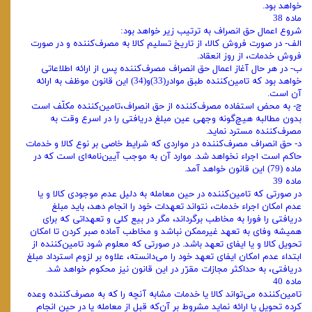
خواهد بود.
ماده 38
شروع اعمال حق انصراف به ترتیب زیر خواهد بود:
الف‌- در صورت فروش کالا، از تاریخ تسلیم کالا به مصرف‌کننده و در صورت
فروش خدمات، از روز انعقاد.
ب‌- در هر حال آغاز اعمال حق انصراف مصرف‌کننده پس از ارائه اطلاعاتی
خواهد بود که تامین‌کننده طبق موادر(33)و(34) این قانون موظف به ارائه
آن است.
ج‌- به محض استفاده مصرف‌کننده از حق انصراف،تامین‌کننده مکلّف است
بدون مطالبه هیچ‌گونه وجهی عین مبلغ دریافتی را در اسرع وقت به
مصرف‌کننده مسترد نماید.
د- حق انصراف مصرف‌کننده در مواردی که شرایط خاصی بر نوع کالا و خدمات
حاکم است اجراء نخواهد شد. موارد آن به موجب آیین‌نامه‌ای است که در
ماده (79) این قانون خواهد آمد.
ماده 39
در صورتی که تامین‌کننده در حین معامله به دلیل عدم موجودی کالا و یا
عدم امکان اجراء خدمات، نتواند تعهدات خود را انجام دهد، باید مبلغ
دریافتی را فورا به مخاطب برگرداند، مگر در بیع کلی و تعهداتی که برای
همیشه وفای به تعهد غیرممکن نباشد و مخاطب آماده صبر کردن تا امکان
تحویل کالا و یا ایفای تعهد باشد. در صورتی که معلوم شود تامین‌کننده از
ابتداء عدم امکان ایفای تعهد خود را می‌دانسته، علاوه بر لزوم استرداد مبلغ
دریافتی، به حداکثر مجازات مقرّر در این قانون نیز محکوم خواهد شد.
ماده 40
تامین‌کننده می‌تواند کالا یا خدمات مشابه آنچه را که به مصرف‌کننده وعده
کرده تحویل یا ارائه نماید مشروط بر آن‌که قبل از معامله یا در حین انجام