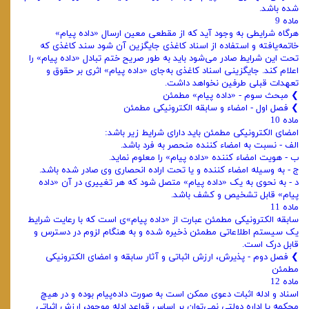
شده باشد.
‌ماده 9
هرگاه شرایطی به وجود آید که از مقطعی معین ارسال «‌داده پیام»
خاتمه‌یافته و استفاده از اسناد کاغذی جایگزین آن شود سند کاغذی که
تحت این شرایط صادر می‌شود باید به طور صریح ختم تبادل «‌داده پیام» را
اعلام کند. جایگزینی اسناد کاغذی به‌جای «داده پیام» اثری بر حقوق و
تعهدات قبلی طرفین نخواهد داشت.
❯ مبحث سوم - «‌داده پیام» مطمئن
❯ ‌فصل اول - امضاء و سابقه الکترونیکی مطمئن
‌ماده 10
امضای الکترونیکی مطمئن باید دارای شرایط زیر باشد:
‌الف - نسبت به امضاء کننده منحصر به فرد باشد.
ب - هویت امضاء کننده «‌داده پیام» را معلوم نماید.
ج - به وسیله امضاء کننده و یا تحت اراده انحصاری وی صادر شده باشد.
‌د - به نحوی به یک «‌داده پیام» متصل شود که هر تغییری در آن «‌داده
پیام» قابل‌ تشخیص و کشف باشد.
‌ماده 11
سابقه الکترونیکی مطمئن عبارت از «‌داده پیام»ی است که با رعایت‌ شرایط
یک سیستم اطلاعاتی مطمئن ذخیره شده و به هنگام لزوم در دسترس و
قابل درک‌ است.
❯ ‌فصل دوم - پذیرش، ارزش اثباتی و آثار سابقه و امضای الکترونیکی
مطمئن
ماده 12
اسناد و ادله اثبات دعوی ممکن است به صورت داده‌پیام بوده و در هیچ
محکمه یا اداره دولتی نمی‌توان بر اساس قواعد ادله موجود، ارزش اثباتی