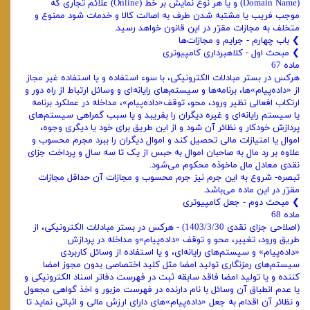
(Domain Name) و یا هر نوع نمایش بر خط (Online) علائم تجاری که
موجب فریب یا مشتبه شدن طرف به اصالت کالا و خدمات شود ممنوع و
متخلف به مجازات مقرّر در این قانون خواهد رسید.
❯ ‌باب چهارم - جرایم و مجازات‌ها
❯ ‌مبحث اول - کلاهبرداری کامپیوتری
ماده 67
هرکس در بستر مبادلات الکترونیکی، با سوء استفاده و یا استفاده غیر مجاز
از «داده‌پیام»ها، برنامه‌ها و سیستم‌های رایانه‌ای و وسائل ارتباط از راه دور و
ارتکاب افعالی نظیر ورود، محو، توقف«داده‌پیام»، مداخله در عملکرد برنامه
یا سیستم رایانه‌ای و غیره دیگران را بفریبد و یا سبب گمراهی سیستم‌های
پردازش خودکار و نظائر آن شود و از این طریق برای خود یا دیگری وجوه،
اموال یا امتیازات مالی تحصیل کند و اموال دیگران را ببرد مجرم محسوب و
علاوه بر رد مال به صاحبان اموال به حبس از یک تا سه سال و پرداخت جزای
نقدی معادل مال ماخوذه محکوم می‌شود.
تبصره- شروع به این جرم نیز جرم محسوب و مجازات آن حداقل مجازات
مقرّر در این ماده می‌باشد.
❯ ‌مبحث دوم - جعل کامپیوتری
ماده 68
(اصلاحی جزای نقدی 1403/3/30) - هرکس در بستر مبادلات الکترونیکی، از
طریق ورود، تغییر، محو و توقف «داده‌پیام»و مداخله در پردازش
«داده‌پیام» و سیستم‌های رایانه‌ای، و یا استفاده از وسائل کاربردی
سیستم‌های رمزنگاری تولید امضا مثل کلید اختصاصی‌ بدون مجوز امضا
کننده و یا تولید امضا فاقد سابقه ثبت در فهرست دفاتر اسناد الکترونیکی و
یا عدم انطباق آن وسائل با نام دارنده در فهرست مزبور و اخذ گواهی مجعول
و نظائر آن اقدام به جعل «داده‌پیام»های دارای ارزش مالی و اثباتی نماید تا