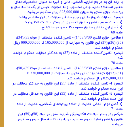
با ارائه آن به مراجع اداری، قضائی، مالی و غیره به عنوان «داده‌پیام»های
معتبر استفاده نماید جاعل محسوب و به مجازات حبس از یک تا سه سال و
پرداخت جزای نقدی به میزان 825,000,000 ریال محکوم می‌شود.
تبصره- مجازات شروع به این جرم حداقل مجازات در این ماده می‌باشد.
❯ ‌مبحث سوم - نقض حقوق انحصاری در بستر مبادلات الکترونیک
❯ ‌فصل اول - نقض حقوق مصرف کننده و قواعد تبلیغ
ماده 69
(اصلاحی جزای نقدی 1403/3/30) - تامین‌کننده متخلف از مواد(33)،(34)،
(35)،(36)و(37) این قانون به مجازات از 165,000,000 تا 660,000,000 ریال
محکوم خواهد شد.
تبصره- تامین‌کننده متخلف از ماده (37) به حداکثر مجازات محکوم خواهد
شد.
ماده 70
(اصلاحی جزای نقدی 1403/3/30) - تامین‌کننده متخلف از مواد(39)،(50)،
(51)،(52)،(53)،(54)و(55) این قانون به مجازات از 330,000,000 تا
825,000,000 ریال محکوم خواهد شد.
تبصره 1- تامین‌کننده متخلف از ماده (51) این قانون به حداکثر مجازات در
این ماده محکوم خواهد شد.
تبصره 2- تامین‌کننده متخلف از ماده (55) این قانون به حداقل مجازات در
این ماده محکوم خواهد شد.
❯ ‌فصل دوم - نقض حمایت از «‌داده پیام»‌های شخصی، حمایت از داده
ماده 71
هرکس در بستر مبادلات الکترونیکی شرایط مقرّر در مواد (58)و(59) این
قانون را نقض نماید مجرم محسوب و به یک تا سه سال حبس محکوم
می‌شود.