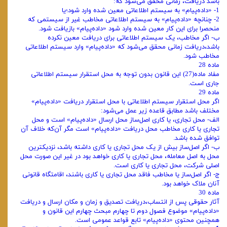
باشد دریافت، زمانی محقق می‌شود که:
1- «داده‌پیام» به سیستم اطلاعاتی معین شده وارد شود؛یا
2- چنانچه «داده‌پیام» به سیستم اطلاعاتی مخاطب غیر از سیستمی که
منحصرا برای این کار معین شده وارد شود «داده‌پیام» بازیافت شود.
ب‌- اگر مخاطب، یک سیستم اطلاعاتی برای دریافت معین نکرده
باشد،دریافت زمانی محقق می‌شود که «داده‌پیام» وارد سیستم اطلاعاتی
مخاطب شود.
ماده 28
مفاد ماده(27) این قانون بدون توجه به محل استقرار سیستم اطلاعاتی
جاری است.
ماده 29
اگر محل استقرار سیستم اطلاعاتی با محل استقرار دریافت «داده‌پیام»
مختلف باشد مطابق قاعده زیر عمل می‌شود:
الف‌- محل تجاری، یا کاری اصل‌ساز محل ارسال «داده‌پیام» است و محل
تجاری یا کاری مخاطب محل دریافت «داده‌پیام» است مگر آن‌که خلاف آن
توافق شده باشد.
ب‌- اگر اصل‌ساز بیش از یک محل تجاری یا کاری داشته باشد، نزدیکترین
محل به اصل معامله، محل تجاری یا کاری خواهد بود در غیر این صورت محل
اصلی شرکت، محل تجاری یا کاری است.
ج‌- اگر اصل‌ساز یا مخاطب فاقد محل تجاری یا کاری باشند، اقامتگاه قانونی
آنان ملاک خواهد بود.
ماده 30
آثار حقوقی پس از انتساب،دریافت تصدیق و زمان و مکان ارسال و دریافت
«داده‌پیام» موضوع فصول دوم تا چهارم مبحث چهارم این قانون و
همچنین محتوی «داده‌پیام» تابع قواعد عمومی است.