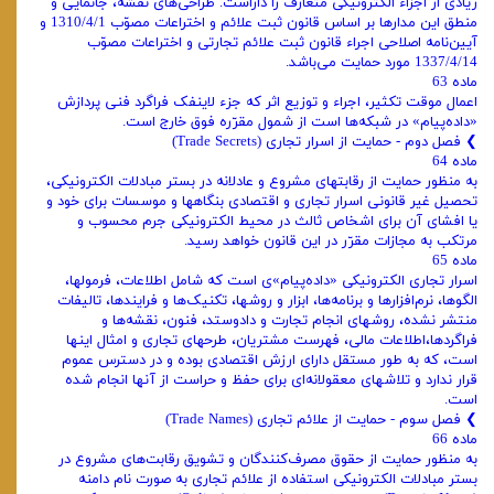
زیادی از اجزاء الکترونیکی متعارف را داراست. طراحی‌های نقشه، جانمایی و
منطق این مدارها بر اساس قانون ثبت علائم و اختراعات مصوّب 1310/4/1 و
آیین‌نامه اصلاحی اجراء قانون ثبت علائم تجارتی و اختراعات مصوّب
1337/4/14 مورد حمایت می‌باشد.
ماده 63
اعمال موقت تکثیر، اجراء و توزیع اثر که جزء لاینفک فراگرد فنی پردازش
«داده‌پیام» در شبکه‌ها است از شمول مقرّره فوق خارج است.
❯ ‌فصل دوم - حمایت از اسرار تجاری (Trade Secrets)
ماده 64
به منظور حمایت از رقابتهای مشروع و عادلانه در بستر مبادلات الکترونیکی،
تحصیل غیر قانونی اسرار تجاری و اقتصادی بنگاهها و موسسات برای خود و
یا افشای آن برای اشخاص ثالث در محیط الکترونیکی جرم محسوب و
مرتکب به مجازات مقرّر در این قانون خواهد رسید.
ماده 65
اسرار تجاری الکترونیکی «داده‌پیام»ی است که شامل اطلاعات، فرمولها،
الگوها، نرم‌افزارها و برنامه‌ها، ابزار و روشها، تکنیک‌ها و فرایندها، تالیفات
منتشر نشده، روشهای انجام تجارت و دادوستد، فنون، نقشه‌ها و
فراگردها،اطلاعات مالی، فهرست مشتریان، طرحهای تجاری و امثال اینها
است، که به طور مستقل دارای ارزش اقتصادی بوده و در دسترس عموم
قرار ندارد و تلاشهای معقولانه‌ای برای حفظ و حراست از آنها انجام شده
است.
❯ ‌فصل سوم - حمایت از علائم تجاری (Trade Names)
ماده 66
به منظور حمایت از حقوق مصرف‌کنندگان و تشویق رقابت‌های مشروع در
بستر مبادلات الکترونیکی استفاده از علائم تجاری به صورت نام دامنه