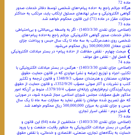
ماده 72
هرگاه جرائم راجع به «داده پیام»های شخصی توسط دفاتر خدمات صدور
گواهی الکترونیکی و سایر نهادهای مسئول ارتکاب یابد، مرتکب به حداکثر
مجازات مقرّر در ماده (71) این قانون محکوم خواهد شد.
ماده 73
(اصلاحی جزای نقدی 1403/3/30) - اگر به واسطه بی‌مبالاتی و بی‌احتیاطی
دفاتر خدمات صدور گواهی الکترونیکی جرائم راجع به«داده پیام»های
شخصی روی دهد،مرتکب به سه ماه تا یک سال حبس و پرداخت جزای
نقدی معادل 500,000,000 ریال محکوم می‌شود.
❯ ‌مبحث چهارم - نقض حفاظت از «‌داده پیام» در بستر مبادلات الکترونیکی
❯ فصل اول - نقض حق مولف
ماده 74
(اصلاحی جزای نقدی 1403/3/30) - هرکس در بستر مبادلات الکترونیکی با
تکثیر، اجراء و توزیع (عرضه و نشر) مواردی که در قانون حمایت حقوق
مولفان، مصنفان و هنرمندان مصوّب 1348/9/3 و قانون ترجمه و تکثیر
کتب و نشریات و آثار صوتی مصوّب 1352/9/26، و قانون حمایت از حقوق
پدیدآورندگان نرم‌افزارهای رایانه‌ای مصوّب 1379/10/4، منوط بر آن‌که امور
مذکور طبق مصوّبات مجلس شورای اسلامی مجاز شمرده شود، در صورتی
که حق تصریح شده مولفان را نقض نماید به مجازات سه ماه تا یک سال
حبس و جزای نقدی به میزان 500,000,000 ریال محکوم خواهد شد.
❯ ‌فصل دوم - نقض اسرار تجاری
ماده 75
(اصلاحی جزای نقدی 1403/3/30) - متخلفین از ماده (64) این قانون و
هرکس در بستر مبادلات الکترونیکی به منظور رقابت، منفعت و یا ورود
خسارت به بنگاه‌های تجاری، صنعتی، اقتصادی و خدماتی، با نقض حقوق