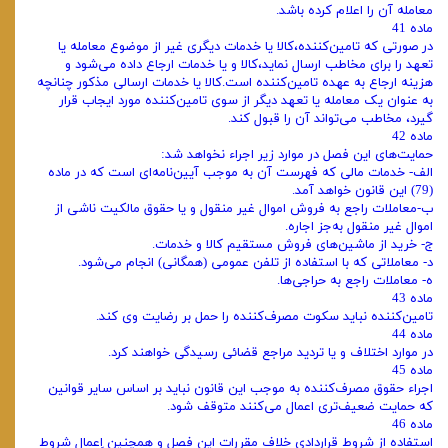
معامله آن را اعلام کرده باشد.
ماده 41
در صورتی که تامین‌کننده،کالا یا خدمات دیگری غیر از موضوع معامله یا
تعهد را برای مخاطب ارسال نماید،کالا و یا خدمات ارجاع داده می‌شود و
هزینه ارجاع به عهده تامین‌کننده است.کالا یا خدمات ارسالی مذکور چنانچه
به عنوان یک معامله یا تعهد دیگر از سوی تامین‌کننده مورد ایجاب قرار
گیرد، مخاطب می‌تواند آن را قبول کند.
ماده 42
حمایت‌های این فصل در موارد زیر اجراء نخواهد شد:
الف‌- خدمات مالی که فهرست آن به موجب آیین‌نامه‌ای است که در ماده
(79) این قانون خواهد آمد.
ب‌-معاملات راجع به فروش اموال غیر منقول و یا حقوق مالکیت ناشی از
اموال غیر منقول به‌جز اجاره.
ج‌- خرید از ماشین‌های فروش مستقیم کالا و خدمات.
د- معاملاتی که با استفاده از تلفن عمومی (همگانی) انجام می‌شود.
ه- معاملات راجع به حراجی‌ها.
ماده 43
تامین‌کننده نباید سکوت مصرف‌کننده را حمل بر رضایت وی کند.
ماده 44
در موارد اختلاف و یا تردید مراجع قضائی رسیدگی خواهند کرد.
ماده 45
اجراء حقوق مصرف‌کننده به موجب این قانون نباید بر اساس سایر قوانین
که حمایت ضعیف‌تری اعمال می‌کنند متوقف شود.
ماده 46
استفاده از شروط قراردادی خلاف مقررات این فصل و همچنین اِعمال شروط