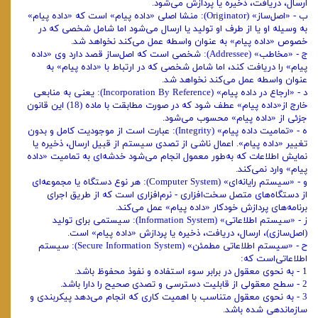
ارسال، دریافت،‌ ذخیره یا پردازش می‌شود.
ب - «‌اصل‌ساز» (Originator): منشا اصلی «‌داده پیام» است که «‌داده پیام»
به ‌وسیله او یا از طرف او تولید یا ارسال می‌شود اما شامل شخصی که در
خصوص «داده پیام»‌ به عنوان واسطه عمل می‌کند نخواهد شد.
ج - «‌مخاطب» (Addressee): شخصی است که اصل‌ساز قصد دارد وی «‌داده
پیام» را دریافت کند، اما شامل شخصی که در ارتباط با «‌داده پیام» به
عنوان واسطه عمل می‌کند‌ نخواهد شد.
‌د - «‌ارجاع در داده پیام» (Incorporation By Reference): یعنی به منابعی
خارج از«‌داده پیام» عطف شود که در صورت مطابقت با ماده (18) این قانون
جزئی از «‌داده پیام»‌ محسوب می‌شود.
ه - «‌تمامیت داده پیام» (Integrity): عبارت است از موجودیت کامل و بدون
تغییر «‌داده پیام». اعمال ناشی از تصدی سیستم از قبیل ارسال، ذخیره یا
نمایش اطلاعات که به‌طور معمول انجام می‌شود خدشه‌ای به تمامیت «‌داده
پیام» وارد نمی‌کند.
و - «‌سیستم رایانه‌ای» (Computer System): هر نوع دستگاه یا مجموعه‌ای
از‌ دستگاه‌های متصل سخت‌افزاری - نرم‌افزاری است که از طریق اجرای
برنامه‌های پردازش‌ خودکار «‌داده پیام» عمل می‌کند.
ز - «‌سیستم اطلاعاتی» (Information System): سیستمی برای تولید
(‌اصل‌سازی)،‌ ارسال، دریافت، ذخیره یا پردازش «‌داده پیام» است.
ح - «‌سیستم اطلاعاتی مطمئن» (Secure Information System): سیستم
اطلاعاتی‌است که:
1 - به نحوی معقول در برابر سوء استفاده و نفوذ محفوظ باشد.
2 - سطح معقولی از قابلیت دسترسی و تصدی صحیح را دارا باشد.
3 - به نحوی معقول متناسب با اهمیت کاری که انجام می‌دهد پیکربندی و‌
سازماندهی شده باشد.