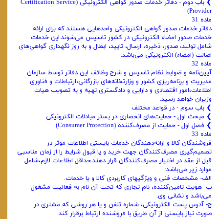
❯ ‌باب دوم - دفاتر خدمات صدور گواهی الکترونیکی (Certification Service
Provider)
ماده 31
دفاتر خدمات صدور گواهی الکترونیکی واحدهایی هستند که برای ارائه
خدمات صدور امضاء الکترونیکی در کشور تاسیس می‌شوند.این خدمات
شامل تولید، صدور، ذخیره، ارسال، تایید، ابطال و به روز نگهداری گواهی‌های
اصالت (امضاء) الکترونیکی می‌باشد.
ماده 32
آیین‌نامه و ضوابط نظام تاسیس و شرح وظائف این دفاتر توسط سازمان
مدیریت و برنامه‌ریزی کشور و وزارتخانه‌های بازرگانی،ارتباطات و فناوری
اطلاعات،امور اقتصادی و دارایی و دادگستری تهیه و به تصویب هیات
وزیران خواهد رسید.
❯ ‌باب سوم - در قواعد مختلف
❯ ‌مبحث اول - حمایت‌های انحصاری در بستر مبادلات الکترونیکی
❯ فصل اول - حمایت از مصرف‌کننده (Consumer Protection)
ماده 33
فروشندگان کالا و ارائه‌دهندگان خدمات بایستی اطلاعات موثر در
تصمیم‌گیری مصرف‌کنندگان جهت خرید و یا قبول شرایط را از زمان مناسبی
قبل از عقد در اختیار مصرف‌کنندگان قرار دهند.حداقل اطلاعات لازم،شامل
موارد زیر می‌باشد:
الف‌- مشخصات فنی و ویژگیهای کاربردی کالا و یا خدمات.
ب‌- هویت تامین‌کننده، نام تجاری که تحت آن نام به فعالیت مشغول
می‌باشد و نشانی وی.
ج‌- آدرس پست الکترونیکی، شماره تلفن و یا هر روشی که مشتری در
صورت نیاز بایستی از آن طریق با فروشنده ارتباط برقرار کند.