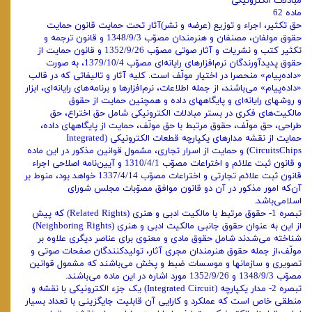
مبادلات ‌الکترونیکی
ماده 62
حق تکثیر، اجراء و توزیع (عرضه و نشر)آثار تحت حمایت قانون حمایت
حقوق مولفان، مصنفان و هنرمندان مصوّب 1348/9/3 و قانون ترجمه و
تکثیر کتب و نشریات و آثار صوتی مصوّب 1352/9/26 و قانون حمایت از
حقوق پدیدآورندگان نرم‌افزارهای رایانه‌ای مصوّب 1379/10/4، به صورت
«داده‌پیام» منحصرا در اختیار مولّف است. کلیه آثار و تالیفاتی که در قالب
«داده‌پیام» می‌باشند، از جمله اطلاعات، نرم‌افزارها و برنامه‌های رایانه‌ای، ابزار
و روشهای رایانه‌ای و پایگاههای داده و همچنین حمایت از حقوق
مالکیت‌های فکری در بستر مبادلات الکترونیکی شامل حق اختراع، حق
طراحی، حق مولّف، حقوق مرتبط با حق مولّف، حمایت از پایگاههای داده،
حمایت از نقشه مدارهای یکپارچه قطعات الکترونیکی (Integrated
CircuitsChips) و حمایت از اسرار تجاری، مشمول قوانین مذکور در این ماده
و قانون ثبت علائم و اختراعات مصوّب 1310/4/1 و آیین‌نامه اصلاحی اجراء
قانون ثبت علائم تجارتی و اختراعات مصوّب 1337/4/14 خواهد بود، منوط بر
آن‌که امور مذکور در آن دو قانون موافق مصوّبات مجلس شورای
اسلامی‌باشد.
تبصره 1- حقوق مرتبط با مالکیت ادبی و هنری (Related Rights) که پیش
از این به عنوان حقوق جانبی مالکیت ادبی و هنری (Neighboring Rights)
شناخته می‌شدند شامل حقوق مادی و معنوی برای عناصر دیگری علاوه بر
مولّف،از جمله حقوق هنرمندان مجری آثار، تولیدکنندگان صفحات صوتی و
تصویری و سازمانها و موسسات ضبط و پخش می‌باشند که مشمول قوانین
مصوّب 1348/9/3 و 1352/9/26 مورد اشاره در این ماده می‌باشند.
تبصره 2- مدار یکپارچه (Integrated Circuit) یک جزء الکترونیکی با نقشه و
منطقی خاص است که عملکرد و کارایی آن قابلیت جایگزینی با تعداد بسیار