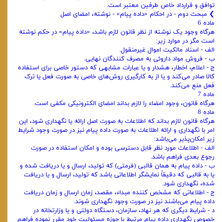
توافق و قرارداد خاص طرفین معتبر است.
❯ مبحث دوم - در احکام «‌داده پیام» - نوشته، امضای اصل
‌ماده 6
هرگاه وجود یک نوشته از نظر قانون لازم باشد، «‌داده پیام» در حکم نوشته
است مگر در موارد زیر:
‌الف - اسناد مالکیت اموال غیرمنقول.
ب - فروش مواد داروئی به مصرف کنندگان نهایی.
ج - اعلام، اخطار، هشدار و یا عبارات مشابهی که دستور خاصی برای استفاده
کالا‌ صادر می‌کند و یا از به کارگیری روش‌های خاصی به صورت فعل یا ترک
فعل منع می‌کند.
‌ماده 7
هرگاه قانون، وجود امضاء را لازم بداند امضای الکترونیکی مکفی است.
‌ماده 8
هرگاه قانون لازم بداند که اطلاعات به صورت اصل ارائه یا نگهداری شود،‌ این
امر با نگهداری و ارائه اطلاعات به صورت داده پیام نیز در صورت وجود شرایط
زیر امکان‌پذیر می‌باشد:
‌الف - اطلاعات مورد نظر قابل دسترسی بوده و امکان استفاده در صورت
رجوع‌ بعدی فراهم باشد.
ب - داده پیام به همان قالبی (‌فرمتی) که تولید، ارسال و یا دریافت شده و
یا به‌ قالبی که دقیقاً نمایشگر اطلاعاتی باشد که تولید، ارسال و یا دریافت
شده، نگهداری شود.
ج - اطلاعاتی که مشخص کننده مبداء، مقصد، زمان ارسال و زمان دریافت
داده پیام می‌باشند نیز در صورت وجود نگهداری شوند.
‌د - شرایط دیگری که هر نهاد، سازمان، دستگاه دولتی و یا وزارتخانه در
خصوص نگهداری داده پیام مرتبط با حوزه مسئولیت خود مقرر نموده فراهم