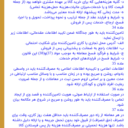
د- کلیه هزینه‌هایی که برای خرید کالا بر عهده مشتری خواهد بود (از جمله
قیمت کالا و یا خدمات،میزان مالیات،هزینه حمل،هزینه تماس).
ه- مدت زمانی که پیشنهاد ارائه شده معتبر می‌باشد.
و- شرایط و فرایند عقد از جمله ترتیب و نحوه پرداخت، تحویل و یا اجرا،
فسخ، ارجاع، خدمات پس از فروش.
ماده 34
تامین‌کننده باید به طور جداگانه ضمن تایید اطلاعات مقدماتی، اطلاعات زیر
را ارسال نماید:
الف‌- آدرس محل تجاری یا کاری تامین‌کننده برای شکایت احتمالی.
ب‌- اطلاعات راجع به ضمانت و پشتیبانی پس از فروش.
ج‌- شرایط و فراگرد فسخ معامله به موجب مواد (37)و(38) این قانون.
د- شرایط فسخ در قراردادهای انجام خدمات.
ماده 35
اطلاعات اعلامی و تاییدیه اطلاعات اعلامی به مصرف‌کننده باید در واسطی
بادوام، روشن و صریح بوده و در زمان مناسب و با وسائل مناسب ارتباطی در
مدت معین و بر اساس لزوم حسن نیت در معاملات و از جمله ضرورت
رعایت افراد ناتوان و کودکان ارائه شود.
ماده 36
در صورت استفاده از ارتباط صوتی، هویت تامین‌کننده و قصد وی از ایجاد
تماس با مصرف‌کننده باید به طور روشن و صریح در شروع هر مکالمه بیان
شود.
ماده 37
در هر معامله از راه دور مصرف‌کننده باید حداقل هفت روز کاری، وقت برای
انصراف (حق انصراف) از قبول خود بدون تحمل جریمه و یا ارائه دلیل داشته
باشد. تنها هزینه تحمیلی بر مصرف‌کننده هزینه باز پس فرستادن کالا