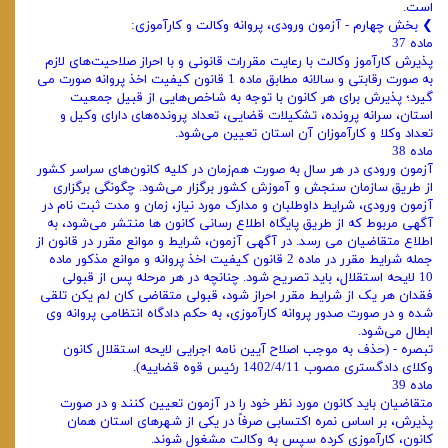
است.
❯ بخش چهارم - آزمون ورودی، پروانه وکالت و کارآموزی:
ماده 37
پذیرش کارآموز وکالت با رعایت مقررات قانونی و با احراز صلاحیت‌های لازم
به ‌صورت رقابتی و سالانه مطابق ماده 1 قانون کیفیت اخذ پروانه صورت می
‌گیرد؛ پذیرش برای هر کانون با توجه به شاخص‌هایی از قبیل جمعیت
استان، سرانه پرونده، تشکیلات قضایی، تعداد پرونده‌های دارای وکیل و
تعداد وکلا و کارآموزان آن استان تعیین می‌شود.
ماده 38
آزمون ورودی در هر سال به ‌صورت هم‌زمان در کلیه کانون‌های سراسر کشور
از طریق سازمان سنجش و آموزش کشور برگزار می‌شود. چگونگی برگزاری
آزمون ورودی، شرایط داوطلبان و مدارک مورد نیاز، زمان و مدت ثبت‌ نام در
آگهی مربوط که از طریق پایگاه اطلاع ‌رسانی کانون ‌ها منتشر می‌شود، به
اطلاع متقاضیان می ‌رسد. در آگهی آزمون، شرایط و موانع مقرر در قانون از
جمله شرایط مقرر در ماده 2 قانون کیفیت اخذ پروانه و موانع مذکور ماده
10 لایحه استقلال، باید تصریح شود. چنانچه در هر مرحله پس از قبولی
فقدان هر یک از شرایط مقرر احراز شود، قبولی متقاضی کان لم یکن تلقی
شده و در صورت صدور پروانه کارآموزی، به حکم دادگاه انتظامی پروانه وی
ابطال می‌شود.
تبصره - (حذف به موجب اصلاح آیین نامه اجرایی لایحه استقلال کانون
وکلای دادگستری مصوب 1402/4/11 رئیس قوه قضاییه).
ماده 39
متقاضیان باید کانون مورد نظر خود را در آزمون تعیین کنند و در صورت
پذیرش، بر اساس نمره اکتسابی صرفاً در یکی از شهرهای استان همان
کانون، کارآموزی کرده سپس به وکالت مشغول شوند.