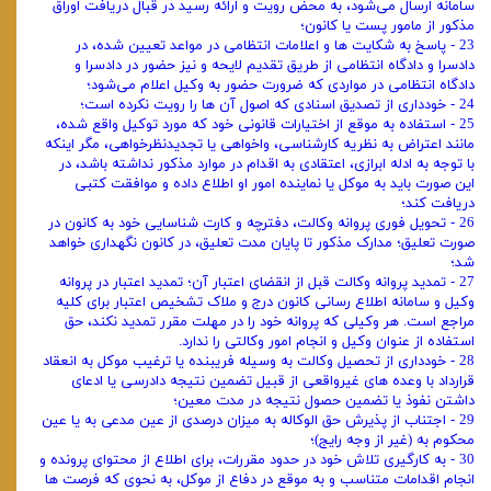
سامانه ارسال می‌شود، به ‌محض رویت و ارائه رسید در قبال دریافت اوراق
مذکور از مامور پست یا کانون؛
23 - پاسخ به شکایت ‌ها و اعلامات انتظامی در مواعد تعیین ‌شده، در
دادسرا و دادگاه انتظامی از طریق تقدیم لایحه و نیز حضور در دادسرا و
دادگاه انتظامی در مواردی که ضرورت حضور به وکیل اعلام می‌شود؛
24 - خودداری از تصدیق اسنادی که اصول آن‌ ها را رویت نکرده است؛
25 - استفاده به موقع از اختیارات قانونی خود که مورد توکیل واقع شده،
مانند اعتراض به نظریه کارشناسی، واخواهی یا تجدیدنظرخواهی، مگر اینکه
با توجه به ادله ابرازی، اعتقادی به اقدام در موارد مذکور نداشته باشد، در
این صورت باید به موکل یا نماینده امور او اطلاع داده و موافقت کتبی
دریافت کند؛
26 - تحویل فوری پروانه وکالت، دفترچه و کارت شناسایی خود به کانون در
صورت تعلیق؛ مدارک مذکور تا پایان مدت تعلیق، در کانون نگهداری خواهد
شد؛
27 - تمدید پروانه وکالت قبل از انقضای اعتبار آن؛ تمدید اعتبار در پروانه
وکیل و سامانه اطلاع ‌رسانی کانون درج و ملاک تشخیص اعتبار برای کلیه
مراجع است. هر وکیلی که پروانه خود را در مهلت مقرر تمدید نکند، حق
استفاده از عنوان وکیل و انجام امور وکالتی را ندارد.
28 - خودداری از تحصیل وکالت به ‌وسیله فریبنده یا ترغیب موکل به انعقاد
قرارداد با وعده ‌های غیرواقعی از قبیل تضمین نتیجه دادرسی یا ادعای
داشتن نفوذ یا تضمین حصول نتیجه در مدت معین؛
29 - اجتناب از پذیرش حق‌ الوکاله به میزان درصدی از عین مدعی به یا عین
محکوم به (غیر از وجه رایج)؛
30 - به‌ کارگیری تلاش خود در حدود مقررات، برای اطلاع از محتوای پرونده و
انجام اقدامات متناسب و به ‌موقع در دفاع از موکل، به ‌نحوی ‌که فرصت‌ ها