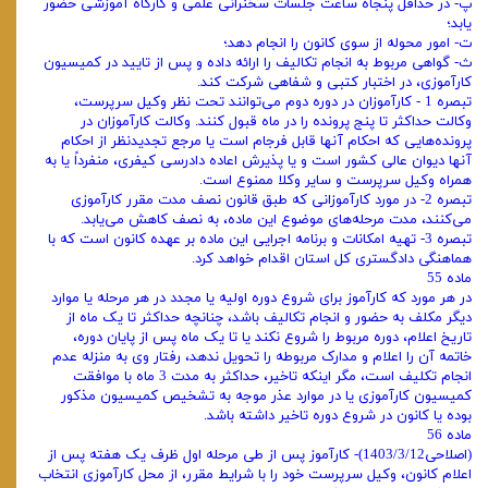
پ- در حداقل پنجاه ساعت جلسات سخنرانی علمی و کارگاه آموزشی حضور
یابد؛
ت- امور محوله از سوی کانون را انجام دهد؛
ث- گواهی مربوط به انجام تکالیف را ارائه داده و پس از تایید در کمیسیون
کارآموزی، در اختبار کتبی و شفاهی شرکت کند.
تبصره 1 - کارآموزان در دوره دوم می‌توانند تحت نظر وکیل سرپرست،
وکالت حداکثر تا پنج پرونده را در ماه قبول کنند. وکالت کارآموزان در
پرونده‌هایی که احکام آنها قابل فرجام است یا مرجع تجدیدنظر از احکام
آنها دیوان عالی کشور است و یا پذیرش اعاده دادرسی کیفری، منفرداً یا به
همراه وکیل سرپرست و سایر وکلا ممنوع است.
تبصره 2- در مورد کارآموزانی که طبق قانون نصف مدت مقرر کارآموزی
می‌کنند، مدت مرحله‌های موضوع این ماده، به نصف کاهش می‌یابد.
تبصره 3- تهیه امکانات و برنامه اجرایی این ماده بر عهده کانون است که با
هماهنگی دادگستری کل استان اقدام خواهد کرد.
ماده 55
در هر مورد که کارآموز برای شروع دوره اولیه یا مجدد در هر مرحله یا موارد
دیگر مکلف به حضور و انجام تکالیف باشد، چنانچه حداکثر تا یک ماه از
تاریخ اعلام، دوره مربوط را شروع نکند یا تا یک ماه پس از پایان دوره،
خاتمه آن را اعلام و مدارک مربوطه را تحویل ندهد، رفتار وی به‌ منزله عدم
انجام تکلیف است، مگر اینکه تاخیر، حداکثر به مدت 3 ماه با موافقت
کمیسیون کارآموزی یا در موارد عذر موجه به تشخیص کمیسیون مذکور
بوده یا کانون در شروع دوره تاخیر داشته باشد.
ماده 56
(اصلاحی1403/3/12)- کارآموز پس از طی مرحله اول ظرف یک هفته پس از
اعلام کانون، وکیل سرپرست خود را با شرایط مقرر، از محل کارآموزی انتخاب