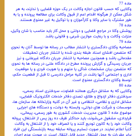
ماده 77
وکلایی که حسب قانون اجازه وکالت در یک حوزه قضایی را ندارند، به هر
شکل ممکن از هرگونه اقدام اعم از قبول وکالت برای مطالعه پرونده و یا به
‌طور مشترک با سایر وکلا و کارآموزان و یا توکیل به غیر ممنوع هستند.
ماده 78
پوشش وکلا در مراجع قضایی و دولتی و محل کار باید مناسب با شان وکیل،
منزلت وکالت و با رعایت موازین شرعی و قانونی باشد.
ماده 79
مصاحبه وکلای دادگستری یا انتشار مطالب در رسانه‌ ها توسط آنان به ‌نحوی
‌که متضمن افشای اسناد طبقه بندی شده یا انتشار جریان تحقیقات
مقدماتی باشد و همچنین مصاحبه یا انتشار جریان دادگاه غیرعلنی و نیز
جریان رسیدگی و گزارش پرونده مطرح در دادگاه علنی در رسانه‌ ها به ‌نحوی
‌که متضمن بیان مشخصات شاکی یا متهم و یا هویت فردی و یا موقعیت
اداری و اجتماعی آنها باشد، در کلیه مراحل دادرسی تا قبل از قطعیت حکم،
توسط وکلای دادگستری ممنوع است.
ماده 80
وکلایی که به مشاغل دیگری همانند قضاوت، سردفتری اسناد رسمی،
سردفتری دفاتر ازدواج و طلاق، تصدی دفاتر خدمات الکترونیک قضایی،
مشاغل اداری و نظامی، انتظامی و غیر آن در کلیه وزارتخانه ‌ها، سازمان ‌ها،
موسسات و شرکت‌ های دولتی، وابسته به دولت، و دستگاه ‌های اجرایی
موضوع ماده 5 قانون مدیریت خدمات کشوری به ‌طور رسمی، پیمانی،
قراردادی، مشغول می‌شوند، باید حداکثر ظرف ده روز پس از اشتغال، پروانه
وکالت خود را به کانون تودیع کنند و یا انصراف خود را از اشتغال به وکالت
کتباً اعلام نمایند. در صورت تسلیم پروانه سابقه بیمه بازنشستگی این افراد
برابر مقررات به محل اشتغال جدید قابل انتقال است. در صورت عدم اجرای