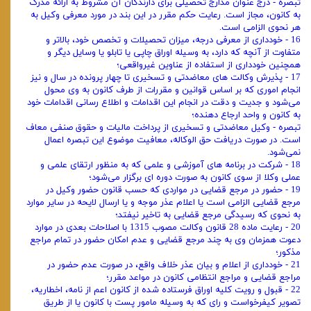
تبصره - درج عنوان مدارج تحصیلی برای دارندگان آن مشروط به ارائه مدرک
به کانون، مجاز است. رعایت حکم مقرر در این بند در مورد معرفی وکیل به
هر نحوی الزامی است.
16 - خودداری از معرفی درجه، میزان تحصیلات و تخصص خود، بالاتر و
متفاوت از آنچه که دارد، به وسیله اوراق چاپی یا تابلو یا وسایل دیگر و
همچنین خودداری از استفاده از عناوین غیرواقعی؛
17 - پذیرش وکالت‌ های معاضدتی و تسخیری تا چهار پرونده در سال و نیز
انجام اموری که بر اساس قوانین و مقررات از طرف کانون به وی محول
می‌شود و جدیت و دقت در انجام این اقدامات و اطلاع ‌رسانی اقدامات خود
به کانون و واحد ارجاع دهنده؛
تبصره - وکیل معاضدتی و تسخیری از پرداخت مالیات و حقوق صنفی معاف
است. در صورت دریافت حق ‌الوکاله، معافیت موضوع این تبصره اعمال
نمی‌شود.
18 - شرکت در برنامه ‌های آموزشی و علمی که به ‌منظور ارتقای علمی و
عملی وکلا از سوی کانون به ‌صورت دوره ‌ای برگزار می‌شود؛
19 - حضور در مرجع قضایی در مواردی که حسب قانون حضور وکیل در
مرجع قضایی الزامی است یا اعلام عذر موجه و یا ارسال لایحه در سایر موارد
به ‌نحوی‌ که رسیدگی مرجع قضایی به تاخیر نیفتد؛
20 - رعایت ماده 28 قانون وکالت مصوب 1315 با اصلاحات بعدی در موارد
دعوت همزمان وی به چند مرجع قضایی و عدم امکان حضور در تمام مراجع
مذکور؛
21 - خودداری از اعلام و بیان عذر خلاف واقع، در صورت عدم حضور در
مراجع قضایی و مراجع انتظامی کانون در مواعد مقرر؛
22 - قبول و رویت کلیه اوراق فرستاده شده از کانون اعم از نامه، اخطاریه،
تصویر کیفرخواست و رای که به وسیله مامور پست با کانون یا از طریق