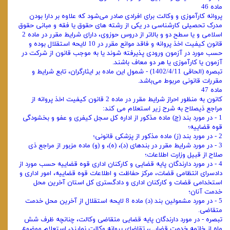
ماده 46
پروانه کارآموزی و وکالت برای افرادی صادر می‌شود که علاوه بر دارا بودن
مدرک تحصیلی کارشناسی در یکی از رشته ‌های حقوق یا فقه و مبانی حقوق
اسلامی و یا سطح دو و بالاتر از دروس حوزوی، دارای شرایط مقرر در ماده 2
قانون کیفیت اخذ پروانه و فاقد موانع مقرر در 10 لایحه استقلال بوده و
حسب مورد در آزمون ورودی پذیرفته شوند یا به‌ موجب قانون از شرکت در
آزمون یا کارآموزی یا هر دو معاف باشند.
تبصره (الحاقی 1402/4/11) - شمول این ماده بر ایثارگران، تابع شرایط و
مقررات قانونی مربوط می‌باشد.
ماده 47
کانون به ‌منظور احراز شرایط مقرر در ماده 2 قانون کیفیت اخذ پروانه از
مراجع ذیصلاح به شرح زیر استعلام می کند:
1 - در مورد بند (ج) ماده مذکور از اداره کل سجل کیفری و عفو و بخشودگی
قوه قضاییه؛
2 - در مورد بند (ز) ماده مذکور از پزشکی قانونی؛
3 - در مورد شرایط مقرر در بندهای (د)، (ه)، و (و) ماده مزبور از مراجع ذی
‌صلاح از قبیل وزارت اطلاعات؛
4 - در مورد دارندگان پایه قضایی و کارکنان اداری قوه قضاییه حسب مورد از
دادسرای انتظامی قضات، مرکز حفاظت و اطلاعات قوه قضاییه، امور اداری و
استخدامی قضات و کارکنان اداری و دادگستری کل استان آخرین محل
خدمت آنان؛
5 - در مورد مشمولین بند (د) ماده 8 لایحه استقلال از آخرین محل خدمت
متقاضی.
تبصره - در مورد دارندگان پایه قضایی متقاضی وکالت، چنانچه ظرف شش
ماه از خاتمه خدمت قضایی، تقاضای پروانه وکالت نمایند، استعلام موضوع