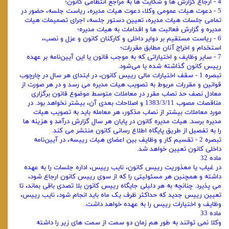
4 - ارجاع گزارش‌ ها و شکایت ‌ها به مراجع انتظامی کانون؛
5 - دعوت هیات عمومی وکلا، دعوت هیات ‌مدیره، ریاست جلسه، حضور در
تمامی جلسات هیات ‌مدیره، تعیین دستور جلسه، اجرای تصمیمات هیات
‌مدیره و گزارش فعالیت ‌ها و اقدامات به هیات ‌مدیره؛
6 - ریاست مستقیم بر دوایر داخلی و کارکنان کانون و عزل و نصب،
استخدام و اخراج آنان مطابق مقررات؛
7 - سایر وظایف و اختیاراتی که به ‌موجب قانون یا این آیین‌نامه بر عهده
رییس کانون گذاشته شده یا می‌شود.
تبصره 1 - سقف اختیارات مالی رییس کانون، در ابتدای هر سال در چارچوب
قوانین و مقررات مربوط به تصویب هیات ‌مدیره می ‌رسد و در هر صورت از
معادل نصف حد نصاب مقرر در معاملات متوسط موضوع قانون برگزاری
مناقصات مصوب 1383/3/11 و اصلاحات بعدی آن، بیشتر نخواهد بود. در
مورد معاملات بیشتر از نصاب مذکور، هر معامله باید به تصویب هیات
‌مدیره برسد. هیات ‌مدیره کانون در پایان هر سال گزارش درآمد و هزینه ‌ها
را به تفصیل از طریق پایگاه اطلاع ‌رسانی کانون منتشر می کند.
تبصره 2 - تقسیم ‌کار و وظایف بین اعضای هیات ‌رییسه، در آیین‌نامه
داخلی کانون تعیین خواهد شد.
ماده 32
در غیاب یا معذوریت رییس کانون، نایب‌ رییس، اداره جلسات را به عهده
داشته و همچنین هر مسئولیتی را که از سوی رییس کانون ارجاع شود،
می ‌پذیرد. چنانچه به هر دلیلی جایگاه رییس کانون بلا تصدی باقی بماند، تا
تعیین رییس جدید که حداکثر ظرف یک ماه باید انجام شود، نایب ‌رییس،
وظایف و اختیارات رییس را به عهده خواهد داشت.
ماده 33
وکلا نمی ‌توانند به ‌طور هم‌ زمان دو سمت از سمت ‌های زیر را داشته