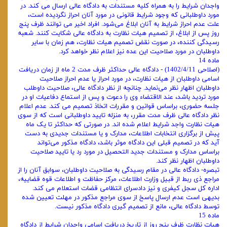
واجدان شرایط را به همراه کلیه مستندات به دادگاه عالی ارسال می کند. در
مورد داوطلبانی که وجود شرایط قانونی در مورد آنان احراز نگردیده است،
علت عدم احراز شرایط به آنان ابلاغ می‌شود. افراد اخیر می‌ توانند ظرف پنج
روز پس از ابلاغ، از تصمیم هیات نظارت به دادگاه عالی شکایت کنند. شعبه
رسیدگی‌ کننده، در صورت نقض تصمیم هیات نظارت، هم ‌زمان با سایر
داوطلبان در مورد صلاحیت این عده نیز اعلام نظر خواهد کرد.
ماده 14
(اصلاحی 1402/4/11) - دادگاه عالی حداکثر ظرف مدت 2 ماه از زمان دریافت
اسامی داوطلبان از هیات نظارت، در مورد احراز یا عدم احراز صلاحیت
داوطلبان اظهار نظر می‌نماید. چنانچه از نظر دادگاه عالی، صلاحیت داوطلب
مورد تردید باشد، عند الاقتضاء وی را دعوت و پس از استماع دفاعیات او در
جلسه حضوری، براساس قوانین و مقررات اتخاذ تصمیم می کند. عدم اعلام
نظر دادگاه عالی ظرف مدت مقرر، به منزله تایید داوطلبانی است که از سوی
هیات نظارت واجد شرایط اعلام شده اند. در صورتی که حداکثر تا یک ماه
پیش از برگزاری انتخابات اطلاعات، مدارک و یا مستندات جدیدی به دست
آید که در تصمیم قبلی این دادگاه موثر باشد، دادگاه مذکور می‌تواند
براساس مدارک و مستندات جدید التحصیل در مورد رد یا تایید صلاحیت
داوطلبان اظهار نظر کند.
تبصره- دادگاه عالی در مقام رسیدگی به صلاحیت داوطلبان، سوابق آنان را از
مراجع ذی ربط از قبیل وزارت اطلاعات، مرکز حفاظت و اطلاعات قوه قضاییه،
اداره کل سجل کیفری و نیز دادسرای انتظامی قضات استعلام می کند.
بدیهی است عدم ارسال پاسخ از سوی مراجع مذکور در مهلت تعیین شده
توسط دادگاه عالی، مانع از تصمیم گیری دادگاه مذکور نیست.
ماده 15
هیات نظارت ظرف پنج روز از تاریخ دریافت اسامی واجدان شرایط از دادگاه