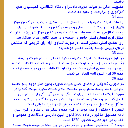
باشند:
عضویت اصلی در هیات ‌مدیره، دادسرا و دادگاه انتظامی، کمیسیون ‌های
کارآموزی و ترفیعات و اداره معاضدت.
ماده 34
جلسات هیات ‌مدیره با حضور اعضای اصلی تشکیل می‌شود. در کانون مرکز
(تهران) حضور هشت عضو اصلی و در سایر کانون ‌ها سه عضو اصلی برای
رسمیت الزامی است. مصوبات هیات ‌مدیره در کانون مرکز (تهران) با اکثریت
مطلق آرای اعضای اصلی حاضر در جلسه و در سایر کانون ‌ها با حداقل سه
رای اعضای اصلی معتبر است. در صورت تساوی آراء، رای گروهی که مشتمل
بر رای رییس جلسه باشد، معتبر خواهد بود.
ماده 35
در طول دوره فعالیت هیات‌ مدیره، تجدید انتخاب اعضای هیات ‌رییسه
(فردی یا جمعی) هر چند نوبت جایز است. تصمیم به تجدید انتخاب، نیاز به
رای دوسوم اعضای اصلی هیات ‌مدیره دارد. انتخابات میان ‌دوره مطابق نصاب
ماده 30 این آیین نامه انجام می‌شود.
ماده 36
در صورتی ‌که یکی از اعضای اصلی هیات‌ مدیره، بدون عذر موجه پنج جلسه
متوالی یا ده جلسه متناوب در جلسات عادی هیات ‌مدیره غیبت کند یا در
صورت فوت، استعفا، انتقال بازنشستگی و نظایر آن، یکی از اعضای علی
البدل که رای او بیشتر است، به ‌عنوان عضو اصلی جایگزین می‌شود. عضو
جایگزین مشمول ممنوعیت انتخاب بیش از دو دوره متوالی است.
تبصره 1 - منظور از عذر موجه در این ماده و سایر موارد مقرر در این آیین
نامه مصادیق مذکور در ماده 306 قانون آیین دادرسی دادگاه‌های عمومی و
انقلاب در امور مدنی، مصوب 1379 است.
تبصره 2 - تشخیص معاذیر و موانع مقرر در این ماده بر عهده هیات ‌مدیره