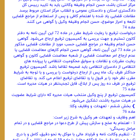
مرکز استان باشد، حسن انجام ‌وظیفه وکالتی باید به تایید رییس کل
دادگستری استان و دادستان عمومی و انقلاب مرکز استان مربوط برسد.
مقامات قضایی یاد شده با اهتمام کافی و پس از استعلام از مراجع قضایی
تابعه و احراز موضوع، حسن انجام ‌وظیفه وکیل را گواهی می ‌کنند.
ماده 74
درخواست ترفیع با رعایت شرایط مقرر در ماده 72 این آیین نامه به دفتر
کانون تسلیم و جهت بررسی به کمیسیون ترفیع ارجاع می‌شود. گواهی
حسن انجام ‌وظیفه در مراجع قضایی حسب مورد از مقامات قضایی مذکور
در ماده 73 این آیین نامه، گواهی حسن انجام کارهای معاضدت قضایی یا
عدم ارجاع امر معاضدت قضایی از شعبه معاضدت قضایی کانون و گواهی
رعایت مقررات و نظامات و سوابق محکومیت انتظامی یا پرونده‌ های
انتظامی از دادسرای انتظامی باید ضمیمه تقاضا باشد. کمیسیون ترفیع
حداکثر ظرف یک ماه پس از ارجاع درخواست را بررسی و با توجه به شرایط
مقرر، نظر خود را بر قبول یا رد تقاضای ترفیع اعلام می کند. رد تقاضای
ترفیع در ظرف ده روز پس از ابلاغ، قابل تجدیدنظر در هیات‌ مدیره است.
ماده 75
کمیسیون ترفیع از پنج وکیل منتخب هیات ‌مدیره که دارای شرایط عضویت
در هیات ‌مدیره باشند، تشکیل می‌شود.
❯ بخش ششم - تعهدات و وظایف وکلا:
ماده 76
اهم وظایف و تعهدات هر وکیل به شرح زیر است:
1 - اهتمام به صلح و سازش پیش از طرح دعوا در مراجع قضایی و در تمام
مراحل رسیدگی؛
2 - تنظیم وکالت ‌نامه و قرارداد مالی با موکل به نحو دقیق، کامل و با درج