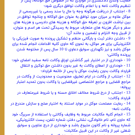
حمایت وکلای دادگستری در مواردی که در خصوص حق‌ الوکاله، پس از
تنظیم وکالت ‌نامه و یا اعلام وکالت توافق دیگری شود؛
8 - اجتناب از دریافت هرگونه وجه یا مال یا سند رسمی یا غیررسمی از
موکل علاوه بر میزان مورد توافق به ‌عنوان حق ‌الوکاله و چنانچه توافق در
بین نباشد، افزون بر تعرفه حق ‌الوکاله و هزینه ‌های دادرسی و هزینه ‌های
سفر و دیگر هزینه ‌های متعارف مربوط به رسیدگی تحت هر اسم و عنوان،
از قبیل وجه التزام و تضمین و مانند آن؛
9 - داشتن دفتر ثبت و بایگانی منظم و تشکیل پرونده به‌ صورت فیزیکی یا
الکترونیکی برای هر موکل، به ‌نحوی ‌که حاوی کلیه اقدامات انجام ‌شده برای
موکل باشد و نیز نگهداری سوابق دعاوی تا 10 سال پس از مختومه شدن
پرونده وکالتی؛
10 - خودداری از در اختیار غیر گذاشتن اوراق وکالت ‌نامه سفید امضای خود؛
11 - خودداری از اعطای وکالت به غیر بدون داشتن حق توکیل و انتقال
قرارداد وکالت بدون رضایت موکل یا پس از خاتمه قرارداد؛
12 - اجتناب از وکالت در ایام تعلیق، ممنوعیت و محدودیت از وکالت در
مراجع قضایی و مراجع اختصاصی غیرقضایی یا وکالت بدون تمدید اعتبار
پروانه؛
13 - اجتناب از درج شروط مخالف اخلاق حسنه و یا شروط غیرمتعارف در
قرارداد وکالت؛
14 - رعایت مصلحت موکل در موارد استناد به اختیار صلح و سازش مندرج در
وکالت ‌نامه؛
15 - انجام کلیه مکاتبات مربوط به وظایف وکالتی با استفاده از سربرگ خود
که حاوی نام، نام خانوادگی، نشانی دفتر، شماره تلفن، پست الکترونیکی،
شماره پروانه و نام کانون متبوع باشد و خودداری از درج عناوین و سوابق
شغلی غیر از وکالت در این قبیل مکاتبات؛