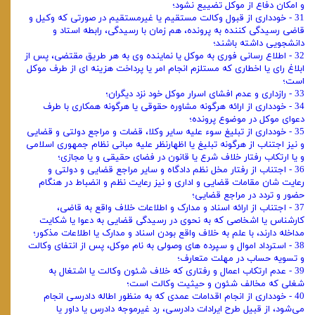
و امکان دفاع از موکل تضییع نشود؛
31 - خودداری از قبول وکالت مستقیم یا غیرمستقیم در صورتی ‌که وکیل و
قاضی رسیدگی ‌کننده به پرونده، هم ‌زمان با رسیدگی، رابطه استاد و
دانشجویی داشته باشند؛
32 - اطلاع ‌رسانی فوری به موکل یا نماینده وی به هر طریق مقتضی، پس از
ابلاغ رای یا اخطاری که مستلزم انجام امر یا پرداخت هزینه ‌ای از طرف موکل
است؛
33 - رازداری و عدم افشای اسرار موکل خود نزد دیگران؛
34 - خودداری از ارائه هرگونه مشاوره حقوقی یا هرگونه همکاری با طرف
دعوای موکل در موضوع پرونده؛
35 - خودداری از تبلیغ سوء علیه سایر وکلا، قضات و مراجع دولتی و قضایی
و نیز اجتناب از هرگونه تبلیغ یا اظهارنظر علیه مبانی نظام جمهوری اسلامی
و یا ارتکاب رفتار خلاف شرع یا قانون در فضای حقیقی و یا مجازی؛
36 - اجتناب از رفتار مخل نظم دادگاه و سایر مراجع قضایی و دولتی و
رعایت شان مقامات قضایی و اداری و نیز رعایت نظم و انضباط در هنگام
حضور و تردد در مراجع قضایی؛
37 - اجتناب از ارائه اسناد و مدارک و اطلاعات خلاف واقع به قاضی،
کارشناس یا اشخاصی که به نحوی در رسیدگی قضایی به دعوا یا شکایت
مداخله دارند، با علم به خلاف واقع بودن اسناد و مدارک یا اطلاعات مذکور؛
38 - استرداد اموال و سپرده ‌های وصولی به نام موکل، پس از انتفای وکالت
و تسویه ‌حساب در مهلت متعارف؛
39 - عدم ارتکاب اعمال و رفتاری که خلاف شئون وکالت یا اشتغال به
شغلی که مخالف شئون و حیثیت وکالت است؛
40 - خودداری از انجام اقدامات عمدی که به‌ منظور اطاله دادرسی انجام
می‌شود، از قبیل طرح ایرادات دادرسی، رد غیرموجه دادرس یا داور یا