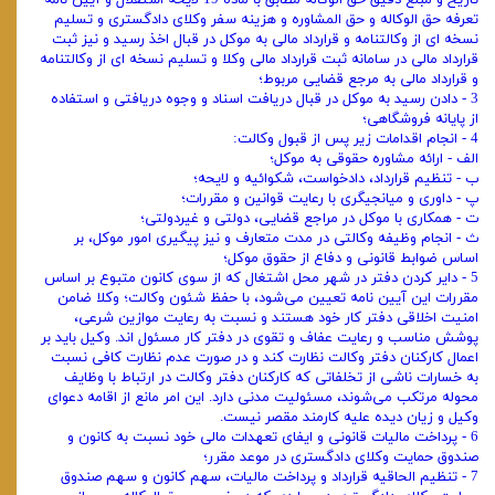
تاریخ و مبلغ دقیق حق ‌الوکاله مطابق با ماده 19 لایحه استقلال و آیین نامه
تعرفه حق ‌الوکاله و حق المشاوره و هزینه سفر وکلای دادگستری و تسلیم
نسخه ‌ای از وکالتنامه و قرارداد مالی به موکل در قبال اخذ رسید و نیز ثبت
قرارداد مالی در سامانه ثبت قرارداد مالی وکلا و تسلیم نسخه ‌ای از وکالتنامه
و قرارداد مالی به مرجع قضایی مربوط؛
3 - دادن رسید به موکل در قبال دریافت اسناد و وجوه دریافتی و استفاده
از پایانه فروشگاهی؛
4 - انجام اقدامات زیر پس از قبول وکالت:
الف - ارائه مشاوره حقوقی به موکل؛
ب - تنظیم قرارداد، دادخواست، شکوائیه و لایحه؛
پ - داوری و میانجیگری با رعایت قوانین و مقررات؛
ت - همکاری با موکل در مراجع قضایی، دولتی و غیردولتی؛
ث - انجام‌ وظیفه وکالتی در مدت متعارف و نیز پیگیری امور موکل، بر
اساس ضوابط قانونی و دفاع از حقوق موکل؛
5 - دایر کردن دفتر در شهر محل اشتغال که از سوی کانون متبوع بر اساس
مقررات این آیین نامه تعیین می‌شود، با حفظ شئون وکالت؛ وکلا ضامن
امنیت اخلاقی دفتر کار خود هستند و نسبت به رعایت موازین شرعی،
پوشش مناسب و رعایت عفاف و تقوی در دفتر کار مسئول ‌اند. وکیل باید بر
اعمال کارکنان دفتر وکالت نظارت کند و در صورت عدم نظارت کافی نسبت
به خسارات ناشی از تخلفاتی که کارکنان دفتر وکالت در ارتباط با وظایف
محوله مرتکب می‌شوند، مسئولیت مدنی دارد. این امر مانع از اقامه دعوای
وکیل و زیان ‌دیده علیه کارمند مقصر نیست.
6 - پرداخت مالیات قانونی و ایفای تعهدات مالی خود نسبت به کانون و
صندوق حمایت وکلای دادگستری در موعد مقرر؛
7 - تنظیم الحاقیه قرارداد و پرداخت مالیات، سهم کانون و سهم صندوق