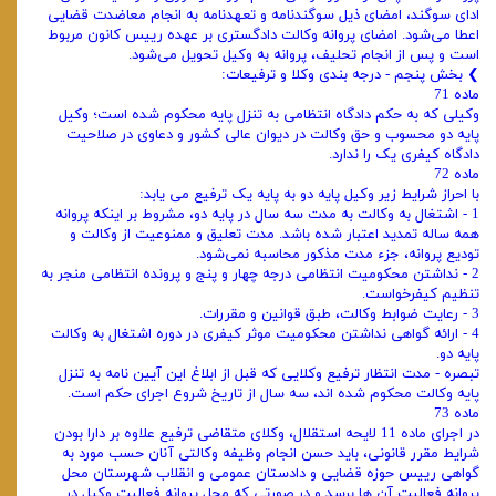
ادای سوگند، امضای ذیل سوگندنامه و تعهدنامه به انجام معاضدت قضایی
اعطا می‌شود. امضای پروانه وکالت دادگستری بر عهده رییس کانون مربوط
است و پس از انجام تحلیف، پروانه به وکیل تحویل می‌شود.
❯ بخش پنجم - درجه ‌بندی وکلا و ترفیعات:
ماده 71
وکیلی که به حکم دادگاه انتظامی به تنزل پایه محکوم شده است؛ وکیل
پایه دو محسوب و حق وکالت در دیوان عالی کشور و دعاوی در صلاحیت
دادگاه کیفری یک را ندارد.
ماده 72
با احراز شرایط زیر وکیل پایه دو به پایه یک ترفیع می یابد:
1 - اشتغال به وکالت به مدت سه سال در پایه دو، مشروط بر اینکه پروانه
همه ‌ساله تمدید اعتبار شده باشد. مدت تعلیق و ممنوعیت از وکالت و
تودیع پروانه، جزء مدت مذکور محاسبه نمی‌شود.
2 - نداشتن محکومیت انتظامی درجه چهار و پنج و پرونده انتظامی منجر به
تنظیم کیفرخواست.
3 - رعایت ضوابط وکالت، طبق قوانین و مقررات.
4 - ارائه گواهی نداشتن محکومیت موثر کیفری در دوره اشتغال به وکالت
پایه دو.
تبصره - مدت انتظار ترفیع وکلایی که قبل از ابلاغ این آیین نامه به تنزل
پایه وکالت محکوم شده‌ اند، سه سال از تاریخ شروع اجرای حکم است.
ماده 73
در اجرای ماده 11 لایحه استقلال، وکلای متقاضی ترفیع علاوه بر دارا بودن
شرایط مقرر قانونی، باید حسن انجام ‌وظیفه وکالتی آنان حسب مورد به
گواهی رییس حوزه قضایی و دادستان عمومی و انقلاب شهرستان محل
پروانه فعالیت آن ‌ها برسد و در صورتی ‌که محل پروانه فعالیت وکیل در