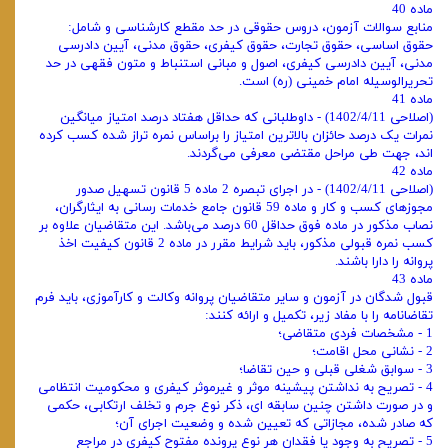
ماده 40
منابع سوالات آزمون، دروس حقوقی در حد مقطع کارشناسی و شامل:
حقوق اساسی، حقوق تجارت، حقوق کیفری، حقوق مدنی، آیین دادرسی
مدنی، آیین دادرسی کیفری، اصول و مبانی استنباط و متون فقهی در حد
تحریرالوسیله امام خمینی (ره) است.
ماده 41
(اصلاحی 1402/4/11) - داوطلبانی که حداقل هفتاد درصد امتیاز میانگین
نمرات یک درصد حائزان بالاترین امتیاز را براساس نمره تراز شده کسب کرده
اند، جهت طی مراحل مقتضی معرفی می‌گردند.
ماده 42
(اصلاحی 1402/4/11) - در اجرای تبصره 2 ماده 5 قانون تسهیل صدور
مجوزهای کسب و کار و ماده 59 قانون جامع خدمات رسانی به ایثارگران،
نصاب مذکور در ماده فوق حداقل 60 درصد می‌باشد. این متقاضیان علاوه بر
کسب نمره قبولی مذکور، باید شرایط مقرر در ماده 2 قانون کیفیت اخذ
پروانه را دارا باشند.
ماده 43
قبول ‌شدگان در آزمون و سایر متقاضیان پروانه وکالت و کارآموزی، باید فرم
تقاضانامه را با مفاد زیر، تکمیل و ارائه کنند:
1 - مشخصات فردی متقاضی؛
2 - نشانی محل اقامت؛
3 - سوابق شغلی قبلی و حین تقاضا؛
4 - تصریح به نداشتن پیشینه موثر و غیرموثر کیفری و محکومیت انتظامی
و در صورت داشتن چنین سابقه ‌ای، ذکر نوع جرم و تخلف ارتکابی، حکمی
که صادر شده، مجازاتی که تعیین شده و وضعیت اجرای آن؛
5 - تصریح به وجود یا فقدان هر نوع پرونده مفتوح کیفری در مراجع