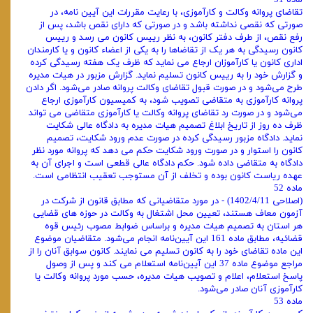
ماده 51
تقاضای پروانه وکالت و کارآموزی، با رعایت مقررات این آیین نامه، در
صورتی ‌که نقصی نداشته باشد و در صورتی ‌که دارای نقص باشد، پس از
رفع نقص، از طرف دفتر کانون، به نظر رییس کانون می ‌رسد و رییس
کانون رسیدگی به هر یک از تقاضاها را به یکی از اعضاء کانون و یا کارمندان
اداری کانون یا کارآموزان ارجاع می ‌نماید که ظرف یک هفته رسیدگی کرده
و گزارش خود را به رییس کانون تسلیم نماید. گزارش مزبور در هیات ‌مدیره
طرح می‌شود و در صورت قبول تقاضای وکالت پروانه صادر می‌شود. اگر دادن
پروانه کارآموزی به متقاضی تصویب شود، به کمیسیون کارآموزی ارجاع
می‌شود و در صورت رد تقاضای پروانه وکالت یا کارآموزی متقاضی می‌ تواند
ظرف ده روز از تاریخ ابلاغ تصمیم هیات‌ مدیره به دادگاه عالی شکایت
نماید. دادگاه مزبور رسیدگی کرده در صورت عدم ورود شکایت، تصمیم
کانون را استوار و در صورت ورود شکایت حکم می ‌دهد که پروانه مورد نظر
دادگاه به متقاضی داده شود. حکم دادگاه عالی قطعی است و اجرای آن به
عهده ریاست کانون بوده و تخلف از آن مستوجب تعقیب انتظامی است.
ماده 52
(اصلاحی 1402/4/11) - در مورد متقاضیانی که مطابق قانون از شرکت در
آزمون معاف هستند، تعیین محل اشتغال به وکالت در حوزه های قضایی
هر استان به تصمیم هیات مدیره و براساس ضوابط مصوب رئیس قوه
قضائیه، مطابق ماده 161 این آیین‌نامه انجام می‌شود. متقاضیان موضوع
این ماده تقاضای خود را به کانون تسلیم می نمایند. کانون سوابق آنان را از
مراجع موضوع ماده 37 این آیین‌نامه استعلام می کند و پس از وصول
پاسخ استعلام، اعلام و تصویب هیات مدیره، حسب مورد پروانه وکالت یا
کارآموزی آنان صادر می‌شود.
ماده 53