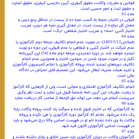
قوانین و مقررات وکالت، حقوق کیفری، آیین دادرسی کیفری، حقوق تجارت
و حقوق ثبت و امور حسبی است.
ماده 63
قبولی در اختبار، منوط به کسب نمره ده از بیست در حداقل پنج درس و
معدل کل دوازده از بیست است. در معدل ‌گیری نمره هر درس، ضریب
اختبار کتبی «سه» و ضریب اختبار شفاهی «یک» است.
ماده 64
(اصلاحی1403/3/12)- در صورت عدم انجام تکالیف مرحله دوم کارآموزی یا
عدم شرکت در اختبار کتبی و شفاهی یا عدم قبولی، این دوره دو نوبت
تجدید خواهد شد. در دوره تجدیدی، مرحله دوم ماده (54) این آیین‌نامه
تکرار و در صورت مردود شدن در سومین اختبار و همچنین عدم انجام
تکالیف دوره‌های تجدید شده، پروانه کارآموزی با اعلام کمیسیون کارآموزی
و تایید هیات مدیره، ابطال می‌شود. این تصمیم قابل اعتراض در دادگاه
عالی است.
ماده 65
انجام تکالیف کارآموزی افتخاری و مجانی است، ولی از کارهایی که کارآموز
با رعایت مقررات این آیین نامه شخصاً قبول می‌ نماید و تحت نظر وکیل
سرپرست انجام می ‌دهد، می ‌تواند حق ‌الزحمه از صاحب کار دریافت نماید.
ماده 66
به کارآموزانی که در اختبار قبول شده و سوگند یاد کنند، پروانه وکالت پایه
یک داده می‌شود. مادام که کارآموز دوره کارآموزی را طی نکرده و پروانه
وکالت به وی داده نشده نام او در فهرست اسامی وکلا درج نمی‌شود و باید
در فهرست اسامی کارآموزان کانون قید شود.
ماده 67
کارآموزان وکالت در دوران کارآموزی باید حسن اخلاق و رفتار داشته باشند و