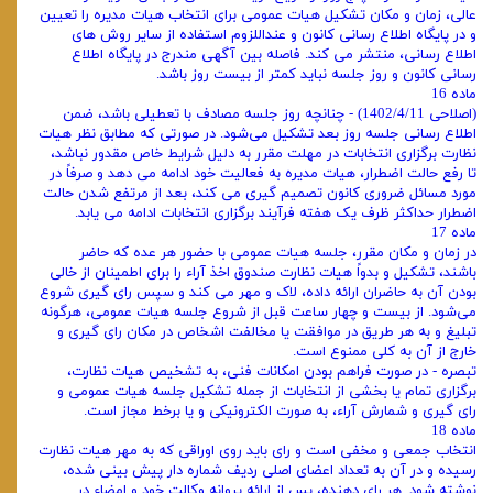
عالی، زمان و مکان تشکیل هیات عمومی برای انتخاب هیات ‌مدیره را تعیین
و در پایگاه اطلاع ‌رسانی کانون و عنداللزوم استفاده از سایر روش‌ های
اطلاع ‌رسانی، منتشر می کند. فاصله بین آگهی مندرج در پایگاه اطلاع
‌رسانی کانون و روز جلسه نباید کمتر از بیست روز باشد.
ماده 16
(اصلاحی 1402/4/11) - چنانچه روز جلسه مصادف با تعطیلی باشد، ضمن
اطلاع رسانی جلسه روز بعد تشکیل می‌شود. در صورتی که مطابق نظر هیات
نظارت برگزاری انتخابات در مهلت مقرر به دلیل شرایط خاص مقدور نباشد،
تا رفع حالت اضطرار، هیات مدیره به فعالیت خود ادامه می دهد و صرفاً در
مورد مسائل ضروری کانون تصمیم گیری می کند، بعد از مرتفع شدن حالت
اضطرار حداکثر ظرف یک هفته فرآیند برگزاری انتخابات ادامه می یابد.
ماده 17
در زمان و مکان مقرر، جلسه هیات عمومی با حضور هر عده که حاضر
باشند، تشکیل و بدواً هیات نظارت صندوق اخذ آراء را برای اطمینان از خالی
بودن آن به حاضران ارائه داده، لاک و مهر می کند و سپس رای ‌گیری شروع
می‌شود. از بیست و چهار ساعت قبل از شروع جلسه هیات عمومی، هرگونه
تبلیغ و به هر طریق در موافقت یا مخالفت اشخاص در مکان رای ‌گیری و
خارج از آن به کلی ممنوع است.
تبصره - در صورت فراهم بودن امکانات فنی، به تشخیص هیات نظارت،
برگزاری تمام یا بخشی از انتخابات از جمله تشکیل جلسه هیات عمومی و
رای ‌گیری و شمارش آراء، به ‌صورت الکترونیکی و یا برخط مجاز است.
ماده 18
انتخاب جمعی و مخفی است و رای باید روی اوراقی که به مهر هیات نظارت
رسیده و در آن به تعداد اعضای اصلی ردیف شماره ‌دار پیش بینی شده،
نوشته شود. هر رای ‌دهنده، پس از ارائه پروانه وکالت خود و امضاء در