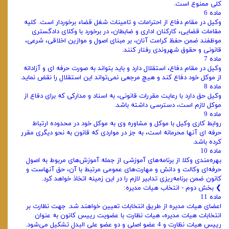
کلی ممنوع است.
ماده 6
وکیل در مقام دفاع از احترامات و تامینات شغل قضاء برخوردار است. کلیه
مقامات قضایی، کارکنان اداری و ضابطان، در برخورد با وکلای دادگستری
موظفند ضمن حفظ کرامت آنان، بر مبنای اصول و موازین اخلاقی، شرعی،
قانونی و حقوق شهروندی رفتار کنند.
ماده 7
وکیل در مقام دفاع، استقلال دارد و باید بتواند به ‌صورت حرفه ‌ای و آزادانه
از موکل خود دفاع کند و هیچ مرجعی نمی‌تواند این استقلال را نقض نماید.
ماده 8
وکیل حق دارد با رعایت مقررات قانونی، به اسناد و مدارکی که برای دفاع از
موکل لازم است، دسترسی داشته باشد.
ماده 9
روابط کاری وکیل با موکل و مشاوره وی به موکل خود در محدوده ارتباط
حرفه ‌ای آنها محرمانه است، به جز در مواردی که قانون به نحو دیگری مقرر
کرده باشد.
ماده 10
بهره‌مندی وکلا از برنامه‌های آموزشی از جمله آموزش‌های مربوط به اصول
حرفه‌ای وکالت و دانش و مهارت‌های عمومی مرتبط با آن، حق آنهاست و
کانون ضمن برنامه‌ریزی تدابیر لازم را در این زمینه اتخاذ خواهد کرد.
❯ بخش دوم - انتخاب هیات‌ مدیره:
ماده 11
اعضای هیات ‌مدیره از طریق انتخابات تعیین خواهند شد. جهت نظارت بر
انتخابات هیات ‌مدیره، هیات نظارت با عضویت رییس کانون به ‌عنوان
رییس هیات نظارت و 4 عضو اصلی و دو عضو علی‌ البدل تشکیل می‌شود.