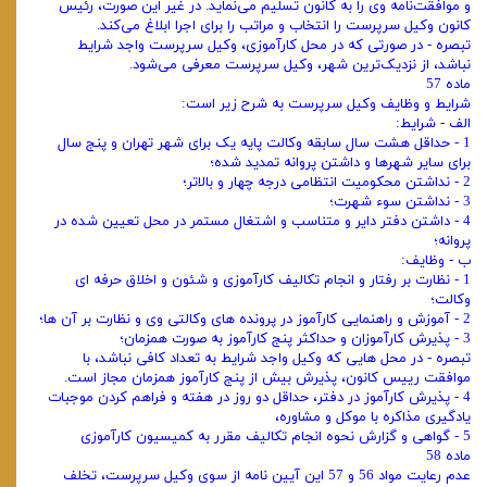
و موافقت‌نامه وی را به کانون تسلیم می‌نماید. در غیر این صورت، رئیس
کانون وکیل سرپرست را انتخاب و مراتب را برای اجرا ابلاغ می‌کند.
تبصره - در صورتی ‌که در محل کارآموزی، وکیل سرپرست واجد شرایط
نباشد، از نزدیک‌ترین شهر، وکیل سرپرست معرفی می‌شود.
ماده 57
شرایط و وظایف وکیل سرپرست به شرح زیر است:
الف - شرایط:
1 - حداقل هشت سال سابقه وکالت پایه یک برای شهر تهران و پنج سال
برای سایر شهرها و داشتن پروانه تمدید شده؛
2 - نداشتن محکومیت انتظامی درجه چهار و بالاتر؛
3 - نداشتن سوء شهرت؛
4 - داشتن دفتر دایر و متناسب و اشتغال مستمر در محل تعیین شده در
پروانه؛
ب - وظایف:
1 - نظارت بر رفتار و انجام تکالیف کارآموزی و شئون و اخلاق حرفه ‌ای
وکالت؛
2 - آموزش و راهنمایی کارآموز در پرونده ‌های وکالتی وی و نظارت بر آن ‌ها؛
3 - پذیرش کارآموزان و حداکثر پنج کارآموز به ‌صورت همزمان؛
تبصره - در محل ‌هایی که وکیل واجد شرایط به تعداد کافی نباشد، با
موافقت رییس کانون، پذیرش بیش از پنج کارآموز همزمان مجاز است.
4 - پذیرش کارآموز در دفتر، حداقل دو روز در هفته و فراهم کردن موجبات
یادگیری مذاکره با موکل و مشاوره،
5 - گواهی و گزارش نحوه انجام تکالیف مقرر به کمیسیون کارآموزی
ماده 58
عدم رعایت مواد 56 و 57 این آیین نامه از سوی وکیل سرپرست، تخلف