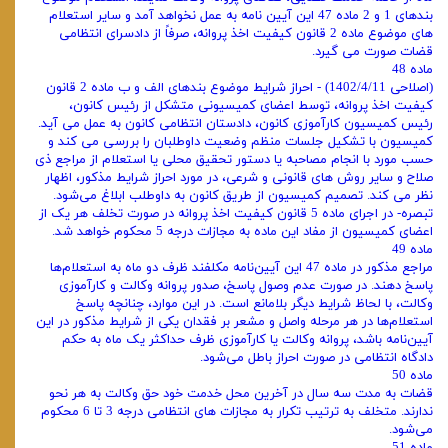
بندهای 1 و 2 ماده 47 این آیین نامه به عمل نخواهد آمد و سایر استعلام
‌های موضوع ماده 2 قانون کیفیت اخذ پروانه، صرفاً از دادسرای انتظامی
قضات صورت می ‌گیرد.
ماده 48
(اصلاحی 1402/4/11) - احراز شرایط موضوع بندهای الف و ب ماده 2 قانون
کیفیت اخذ پروانه، توسط اعضای کمیسیونی متشکل از رئیس کانون،
رئیس کمیسیون کارآموزی کانون، دادستان انتظامی کانون به عمل می آید.
کمیسیون با تشکیل جلسات منظم وضعیت داوطلبان را بررسی می کند و
حسب مورد با انجام مصاحبه یا دستور تحقیق محلی یا استعلام از مراجع ذی
صلاح و سایر روش های قانونی و شرعی، در مورد احراز شرایط مذکور، اظهار
نظر می کند. تصمیم کمیسیون از طریق کانون به داوطلب ابلاغ می‌شود.
تبصره- در اجرای ماده 5 قانون کیفیت اخذ پروانه در صورت تخلف هر یک از
اعضای کمیسیون از مفاد این ماده به مجازات درجه 5 محکوم خواهد شد.
ماده 49
مراجع مذکور در ماده 47 این آیین‌نامه مکلفند ظرف دو ماه به استعلام‌ها
پاسخ دهند. در صورت عدم وصول پاسخ، صدور پروانه وکالت و کارآموزی
وکالت، با لحاظ شرایط دیگر بلامانع است. در این موارد، چنانچه پاسخ
استعلام‌ها در هر مرحله واصل و مشعر بر فقدان یکی از شرایط مذکور در این
آیین‌نامه باشد، پروانه وکالت یا کارآموزی ظرف حداکثر یک ماه به حکم
دادگاه انتظامی در صورت احراز باطل می‌شود.
ماده 50
قضات به مدت سه سال در آخرین محل خدمت خود حق وکالت به هر نحو
ندارند. متخلف به ترتیب تکرار به مجازات‌ های انتظامی درجه 3 تا 6 محکوم
می‌شود.