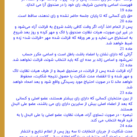
فهرست اسامی واجدین شرایط، رای خود را در صندوق آرا می ‌اندازد.
ماده 19
حق رای کسانی که تا پایان جلسه حاضر نشده و رای ندهند، ساقط است.
ماده 20
پس از اتمام اخذ آراء، اگر وقت کافی باشد شروع به قرائت آراء می‌شود و
در غیر این صورت، هیات نظارت صندوق را لاک و مهر کرده و روز بعد شروع
به استخراج می ‌نماید و بر هر ورقه که قرائت شده مهر «قرائت شد» زده و
ضبط خواهد شد.
ماده 21
آرائی که دارای نشان یا امضاء باشد، باطل است و اسامی مکرر حساب
نمی‌شود و اسامی زائد بر عده ‌ای که باید انتخاب شوند، قرائت نخواهد شد.
ماده 22
آراء قرائت شده پس از قرائت، در صندوق ضبط و از طرف هیات نظارت لاک
و مهر شده و تا انقضاء مدت شکایت یا حصول نتیجه شکایت، محفوظ
خواهد ماند تا در صورت احتیاج مورد رسیدگی واقع شود و بعد امحاء خواهد
شد.
ماده 23
از بین منتخبان کسانی که دارای رای بیشتر هستند، عضو اصلی و کسانی
که بعد از اعضاء اصلی بیش از سایرین دارای رای می ‌باشند، عضو علی البدل
هستند.
تبصره - در صورت تساوی آراء، هیات نظارت عضو اصلی یا علی البدل را به
قید قرعه انتخاب می کند.
ماده 24
مدت شکایت از جریان انتخابات تا سه روز پس از اعلام نتایج و انتشار