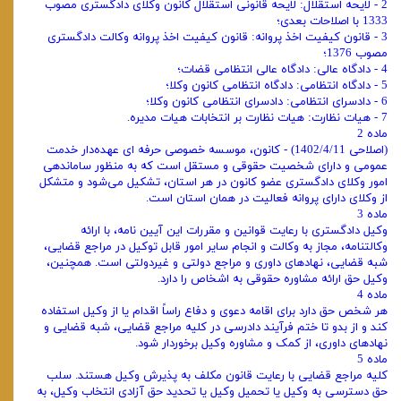
2 - لایحه استقلال: لایحه قانونی استقلال کانون وکلای دادگستری مصوب
1333 با اصلاحات بعدی؛
3 - قانون کیفیت اخذ پروانه: قانون کیفیت اخذ پروانه وکالت دادگستری
مصوب 1376؛
4 - دادگاه عالی: دادگاه عالی انتظامی قضات؛
5 - دادگاه انتظامی: دادگاه انتظامی کانون وکلا؛
6 - دادسرای انتظامی: دادسرای انتظامی کانون وکلا؛
7 - هیات نظارت: هیات نظارت بر انتخابات هیات ‌مدیره.
ماده 2
(اصلاحی 1402/4/11) - کانون، موسسه خصوصی حرفه ای عهده‌دار خدمت
عمومی و دارای شخصیت حقوقی و مستقل است که به منظور ساماندهی
امور وکلای دادگستری عضو کانون در هر استان، تشکیل می‌شود و متشکل
از وکلای دارای پروانه فعالیت در همان استان است.
ماده 3
وکیل دادگستری با رعایت قوانین و مقررات این آیین نامه، با ارائه
وکالتنامه، مجاز به وکالت و انجام سایر امور قابل توکیل در مراجع قضایی،
شبه قضایی، نهادهای داوری و مراجع دولتی و غیردولتی است. همچنین،
وکیل حق ارائه مشاوره حقوقی به اشخاص را دارد.
ماده 4
هر شخص حق دارد برای اقامه دعوی و دفاع راساً اقدام یا از وکیل استفاده
کند و از بدو تا ختم فرآیند دادرسی در کلیه مراجع قضایی، شبه قضایی و
نهادهای داوری، از کمک و مشاوره وکیل برخوردار شود.
ماده 5
کلیه مراجع قضایی با رعایت قانون مکلف به پذیرش وکیل هستند. سلب
حق دسترسی به وکیل یا تحمیل وکیل یا تحدید حق آزادی انتخاب وکیل، به