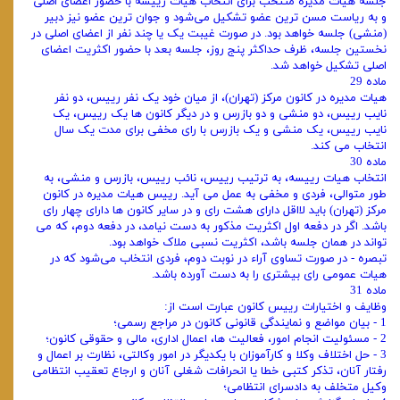
جلسه هیات ‌مدیره منتخب برای انتخاب هیات‌ رییسه با حضور اعضای اصلی
و به ریاست مسن ‌ترین عضو تشکیل می‌شود و جوان ‌ترین عضو نیز دبیر
(منشی) جلسه خواهد بود. در صورت غیبت یک یا چند نفر از اعضای اصلی در
نخستین جلسه، ظرف حداکثر پنج روز، جلسه بعد با حضور اکثریت اعضای
اصلی تشکیل خواهد شد.
ماده 29
هیات ‌مدیره در کانون مرکز (تهران)، از میان خود یک نفر رییس، دو نفر
نایب ‌رییس، دو منشی و دو بازرس و در دیگر کانون ‌ها یک رییس، یک
نایب ‌رییس، یک منشی و یک بازرس با رای مخفی برای مدت یک سال
انتخاب می کند.
ماده 30
انتخاب هیات‌ رییسه، به ترتیب رییس، نائب رییس، بازرس و منشی، به
‌طور متوالی، فردی و مخفی به عمل می ‌آید. رییس هیات ‌مدیره در کانون
مرکز (تهران) باید لااقل دارای هشت رای و در سایر کانون ‌ها دارای چهار رای
باشد. اگر در دفعه اول اکثریت مذکور به دست نیامد، در دفعه دوم، که می‌
تواند در همان جلسه باشد، اکثریت نسبی ملاک خواهد بود.
تبصره - در صورت تساوی آراء در نوبت دوم، فردی انتخاب می‌شود که در
هیات عمومی رای بیشتری را به دست آورده باشد.
ماده 31
وظایف و اختیارات رییس کانون عبارت است از:
1 - بیان مواضع و نمایندگی قانونی کانون در مراجع رسمی؛
2 - مسئولیت انجام امور، فعالیت‌ ها، اعمال اداری، مالی و حقوقی کانون؛
3 - حل اختلاف وکلا و کارآموزان با یکدیگر در امور وکالتی، نظارت بر اعمال و
رفتار آنان، تذکر کتبی خطا یا انحرافات شغلی آنان و ارجاع تعقیب انتظامی
وکیل متخلف به دادسرای انتظامی؛