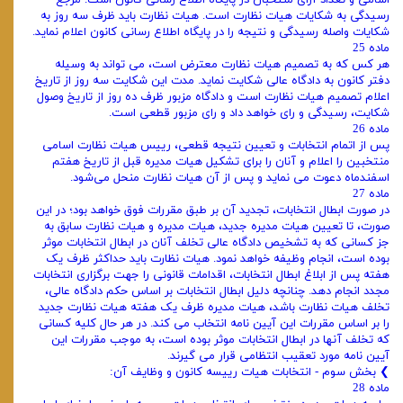
اسامی و تعداد آرای منتخبان در پایگاه اطلاع ‌رسانی کانون است. مرجع
رسیدگی به شکایات هیات نظارت است. هیات نظارت باید ظرف سه روز به
شکایات واصله رسیدگی و نتیجه را در پایگاه اطلاع ‌رسانی کانون اعلام نماید.
ماده 25
هر کس که به تصمیم هیات نظارت معترض است، می ‌تواند به ‌وسیله
دفتر کانون به دادگاه عالی شکایت نماید. مدت این شکایت سه روز از تاریخ
اعلام تصمیم هیات نظارت است و دادگاه مزبور ظرف ده روز از تاریخ وصول
شکایت، رسیدگی و رای خواهد داد و رای مزبور قطعی است.
ماده 26
پس از اتمام انتخابات و تعیین نتیجه قطعی، رییس هیات نظارت اسامی
منتخبین را اعلام و آنان را برای تشکیل هیات ‌مدیره قبل از تاریخ هفتم
اسفندماه دعوت می ‌نماید و پس ‌از آن هیات نظارت منحل می‌شود.
ماده 27
در صورت ابطال انتخابات، تجدید آن بر طبق مقررات فوق خواهد بود؛ در این
صورت، تا تعیین هیات ‌مدیره جدید، هیات ‌مدیره و هیات نظارت سابق به
جز کسانی که به تشخیص دادگاه عالی تخلف آنان در ابطال انتخابات موثر
بوده است، انجام وظیفه خواهد نمود. هیات نظارت باید حداکثر ظرف یک
هفته پس از ابلاغ ابطال انتخابات، اقدامات قانونی را جهت برگزاری انتخابات
مجدد انجام دهد. چنانچه دلیل ابطال انتخابات بر اساس حکم دادگاه عالی،
تخلف هیات نظارت باشد، هیات‌ مدیره ظرف یک هفته هیات نظارت جدید
را بر اساس مقررات این آیین نامه انتخاب می کند. در هر حال کلیه کسانی
که تخلف آنها در ابطال انتخابات موثر بوده است، به ‌موجب مقررات این
آیین نامه مورد تعقیب انتظامی قرار می ‌گیرند.
❯ بخش سوم - انتخابات هیات ‌رییسه کانون و وظایف آن:
ماده 28