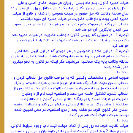
هیات ‌مدیره کانون، پنج ماه پیش از پایان هر دوره، اعضای اصلی و علی
البدل را با رای مخفی از بین وکلای پایه یک دارای حداقل چهل سال سن و ده
سال سابقه وکالت که حق حضور در هیات عمومی را داشته و خارج از هیات
‌مدیره فعلی بوده و داوطلب عضویت در هیات ‌مدیره آن دوره نباشند،
انتخاب می کند. در صورت عدم حضور یا عذر هر یک از اعضای اصلی عضو
علی البدل جایگزین آن خواهد شد.
تبصره 1 - در صورتی ‌که رییس کانون داوطلب عضویت در هیات‌ مدیره بعد
باشد، رییس هیات نظارت را نیز هیات ‌مدیره با لحاظ شرایط فوق تعیین
خواهد کرد.
تبصره 2 - در این ماده و همچنین در هر موردی که در این آیین نامه احراز
سمت یا انجام اقدامی منوط به سابقه وکالت باشد، سابقه قضایی به‌ عنوان
سابقه وکالت پایه یک محاسبه می‌شود، مگر اینکه در قانون به نحو دیگری
مقرر شده باشد.
ماده 12
صورت اسامی و مشخصات وکلایی که به ‌موجب قانون حق انتخاب کردن و
انتخاب شدن دارند، ظرف یک هفته از تاریخ انتخاب هیات نظارت، از طرف
کانون به هیات مزبور داده می‌شود. هیات نظارت حداکثر یک هفته پس از
انتخاب شدن، تشکیل جلسه می ‌دهد و اطلاعیه ثبت ‌نام از داوطلبان
عضویت در هیات ‌مدیره را در پایگاه اطلاع ‌رسانی کانون و عنداللزوم با
استفاده از سایر روش‌ های اطلاع ‌رسانی منتشر می کند و داوطلبان مقیم
استان مقر کانون ظرف دو هفته بعد از درج اطلاعیه، در محل تعیین شده
توسط هیات نظارت ثبت‌ نام می ‌کنند.
ماده 13
هیات نظارت ظرف ده روز پس از اتمام مهلت ثبت ‌نام، وجود شرایط قانونی
موضوع مواد 2 و 4 قانون کیفیت اخذ پروانه در داوطلبان را بررسی و اسامی