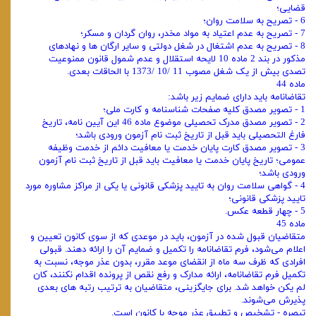
قضایی؛
6 - تصریح به سلامت روان؛
7 - تصریح به عدم اعتیاد به مواد مخدر، روان‌ گردان و مسکر؛
8 - تصریح به عدم اشتغال در شغل دولتی و سایر ارگان ‌ها و نهادهای
مذکور در بند 2 ماده 10 لایحه استقلال و عدم شمول قانون ممنوعیت
تصدی بیش از یک شغل مصوب 11 /10 /1373 با الحاقات بعدی.
ماده 44
تقاضانامه باید دارای ضمایم زیر باشد:
1 - تصویر مصدق کلیه صفحات شناسنامه و کارت ملی؛
2 - تصویر مصدق مدرک تحصیلی موضوع ماده 46 این آیین نامه، تاریخ
فارغ‌ التحصیلی باید قبل از تاریخ ثبت‌ نام آزمون ورودی باشد؛
3 - تصویر مصدق کارت پایان خدمت یا معافیت دائم از خدمت وظیفه
عمومی؛ تاریخ پایان خدمت یا معافیت باید قبل از تاریخ ثبت ‌نام آزمون
ورودی باشد؛
4 - گواهی سلامت روان به تایید پزشکی قانونی یا یکی از مراکز مشاوره مورد
تایید پزشکی قانونی؛
5 - چهار قطعه عکس.
ماده 45
متقاضیان قبول ‌شده در آزمون، باید در موعدی که از سوی کانون تعیین و
اعلام می‌شود، فرم تقاضانامه را تکمیل و ضمایم آن را ارائه دهند. قبولی
افرادی که ظرف سه ماه از انقضای موعد مقرر، بدون عذر موجه، نسبت به
تکمیل فرم تقاضانامه، ارائه مدارک و رفع نقص از پرونده اقدام نکنند، کان
لم یکن خواهد شد. برای جایگزینی، متقاضیان به ترتیب رتبه‌ های بعدی
پذیرش می‌شوند.
تبصره - تشخیص و تطبیق عذر موجه با کانون است.