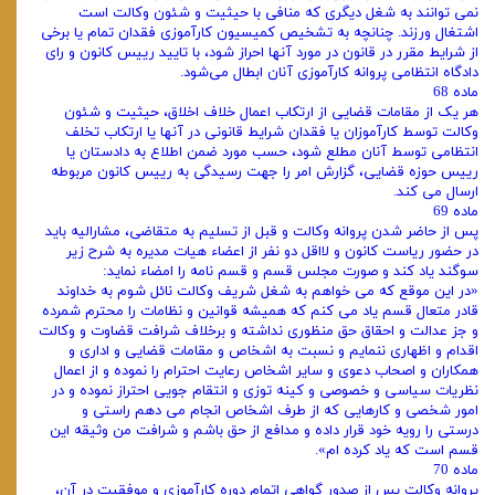
نمی ‌توانند به شغل دیگری که منافی با حیثیت و شئون وکالت است
اشتغال ورزند. چنانچه به تشخیص کمیسیون کارآموزی فقدان تمام یا برخی
از شرایط مقرر در قانون در مورد آنها احراز شود، با تایید رییس کانون و رای
دادگاه انتظامی پروانه کارآموزی آنان ابطال می‌شود.
ماده 68
هر یک از مقامات قضایی از ارتکاب اعمال خلاف اخلاق، حیثیت و شئون
وکالت توسط کارآموزان یا فقدان شرایط قانونی در آنها یا ارتکاب تخلف
انتظامی توسط آنان مطلع شود، حسب مورد ضمن اطلاع به دادستان یا
رییس حوزه قضایی، گزارش امر را جهت رسیدگی به رییس کانون مربوطه
ارسال می کند.
ماده 69
پس از حاضر شدن پروانه وکالت و قبل از تسلیم به متقاضی، مشارالیه باید
در حضور ریاست کانون و لااقل دو نفر از اعضاء هیات ‌مدیره به شرح زیر
سوگند یاد کند و صورت‌ مجلس قسم و قسم ‌نامه را امضاء نماید:
«در این موقع که می ‌خواهم به شغل شریف وکالت نائل شوم به خداوند
قادر متعال قسم یاد می ‌کنم که همیشه قوانین و نظامات را محترم شمرده
و جز عدالت و احقاق حق منظوری نداشته و برخلاف شرافت قضاوت و وکالت
اقدام و اظهاری ننمایم و نسبت به اشخاص و مقامات قضایی و اداری و
همکاران و اصحاب دعوی و سایر اشخاص رعایت احترام را نموده و از اعمال
نظریات سیاسی و خصوصی و کینه‌ توزی و انتقام ‌جویی احتراز نموده و در
امور شخصی و کارهایی که از طرف اشخاص انجام می ‌دهم راستی و
درستی را رویه خود قرار داده و مدافع از حق باشم و شرافت من وثیقه این
قسم است که یاد کرده ‌ام».
ماده 70
پروانه وکالت پس از صدور گواهی اتمام دوره کارآموزی و موفقیت در آن،