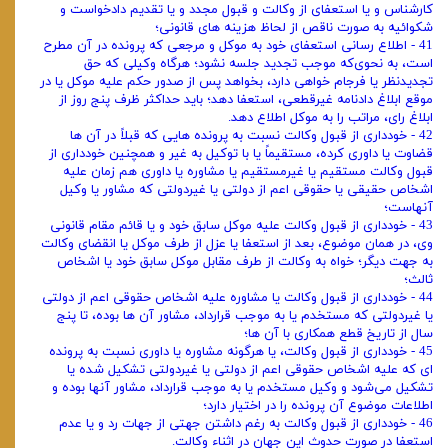
کارشناس و یا استعفای از وکالت و قبول مجدد و یا تقدیم دادخواست و
شکوائیه به ‌صورت ناقص از لحاظ هزینه ‌های قانونی؛
41 - اطلاع ‌رسانی استعفای خود به موکل و مرجعی که پرونده در آن مطرح
است، به ‌نحوی‌که موجب تجدید جلسه نشود؛ هرگاه وکیلی که حق
تجدیدنظر یا فرجام ‌خواهی دارد، بخواهد پس از صدور حکم علیه موکل یا در
موقع ابلاغ دادنامه غیرقطعی، استعفا دهد؛ باید حداکثر ظرف پنج روز از
ابلاغ رای، مراتب را به موکل اطلاع دهد.
42 - خودداری از قبول وکالت نسبت به پرونده ‌هایی که قبلاً در آن ‌ها
قضاوت یا داوری کرده، مستقیماً یا با توکیل به غیر و همچنین خودداری از
قبول وکالت مستقیم یا غیرمستقیم یا مشاوره یا داوری هم ‌زمان علیه
اشخاص حقیقی یا حقوقی اعم از دولتی یا غیردولتی که مشاور یا وکیل
آنهاست؛
43 - خودداری از قبول وکالت علیه موکل سابق خود و یا قائم ‌مقام قانونی
وی، در همان موضوع، بعد از استعفا یا عزل از طرف موکل یا انقضای وکالت
به جهت دیگر؛ خواه به وکالت از طرف مقابل موکل سابق خود یا اشخاص
ثالث؛
44 - خودداری از قبول وکالت یا مشاوره علیه اشخاص حقوقی اعم از دولتی
یا غیردولتی که مستخدم یا به ‌موجب قرارداد، مشاور آن‌ ها بوده، تا پنج
سال از تاریخ قطع همکاری با آن ‌ها؛
45 - خودداری از قبول وکالت، یا هرگونه مشاوره یا داوری نسبت به پرونده
‌ای که علیه اشخاص حقوقی اعم از دولتی یا غیردولتی تشکیل شده یا
تشکیل می‌شود و وکیل مستخدم یا به ‌موجب قرارداد، مشاور آنها بوده و
اطلاعات موضوع آن پرونده را در اختیار دارد؛
46 - خودداری از قبول وکالت به ‌رغم داشتن جهتی از جهات رد و یا عدم
استعفا در صورت حدوث این جهان در اثناء وکالت.