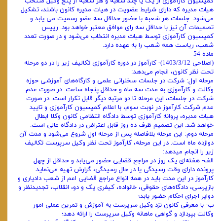
کمیسیون کارآموزی از یک یا چند شعبه و هر شعبه از پنج وکیل منتخب
هیات‌ مدیره که دارای شرایط عضویت در هیات ‌مدیره کانون باشند، تشکیل
می‌شود. جلسات هر شعبه با حضور حداقل سه عضو رسمیت می یابد و
تصمیمات آن نیز با حداقل سه رای موافق معتبر خواهد بود. رییس
کمیسیون کارآموزی توسط هیات ‌مدیره انتخاب می‌شود و در صورت تعدد
شعب، ریاست همه شعب را به عهده دارد.
ماده 54
(اصلاحی 1403/3/12)- کارآموز در دوره کارآموزی تکالیف زیر را در دو مرحله
تحت نظر کانون، انجام می‌دهد:
مرحله اول: شرکت در جلسات سخنرانی علمی و کارگاه‌های آموزشی حوزه
وکالت و کارآموزی به مدت سه ماه و حداقل پنجاه ساعت. در صورت عدم
شرکت در جلسات، این مرحله تا دو مرتبه دیگر قابل تکرار است. در صورت
عدم شرکت کارآموز در نوبت سوم، با اعلام کمیسیون کارآموزی و تایید
هیات مدیره، پروانه کارآموزی توسط دادگاه انتظامی کانون وکلا ابطال
خواهد شد. این تصمیم ظرف ده روز قابل اعتراض در دادگاه عالی است.
مرحله دوم: این مرحله بلافاصله پس از مرحله اول شروع می‌شود و مدت آن
دوازده ماه است. در این مرحله، کارآموز تحت نظر وکیل سرپرست تکالیف
زیر را انجام میدهد:
الف- هفته‌ای یک روز در مراجع قضایی حضور می‌یابد و حداقل از چهل
پرونده دارای وقت رسیدگی یا در حال رسیدگی، گزارش تهیه می‌نماید.
کارآموز در این مدت باید در همه انواع مراجع قضایی اعم از شعب دادیاری و
بازپرسی، دادگاه‌های حقوقی، خانواده، کیفری یک و دو، انقلاب، تجدیدنظر و
دوایر اجرای احکام حضور یابد؛
ب- با معرفی کانون نزد وکیل سرپرست به آموزش و تمرین عملی امور
وکالت بپردازد و گواهی ماهانه وکیل سرپرست را ارائه دهد؛