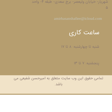
شهریار- خیابان ولیعصر- برج سعدی- طبقه ۴- واحد
۵
​amirhasanshafiee@icloud.com
ساعت کاری
شنبه تا چهارشنبه: ۸ تا ۱۷
پنجشنبه: ۷ تا ۱۳
تمامی حقوق این وب سایت متعلق به امیرحسن شفیعی می
باشد.